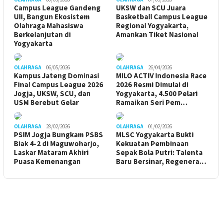
Campus League Gandeng
UKSW dan SCU Juara
UII, Bangun Ekosistem
Basketball Campus League
Olahraga Mahasiswa
Regional Yogyakarta,
Berkelanjutan di
Amankan Tiket Nasional
Yogyakarta
OLAHRAGA
06/05/2026
OLAHRAGA
26/04/2026
Kampus Jateng Dominasi
MILO ACTIV Indonesia Race
Final Campus League 2026
2026 Resmi Dimulai di
Jogja, UKSW, SCU, dan
Yogyakarta, 4.500 Pelari
USM Berebut Gelar
Ramaikan Seri Pem…
OLAHRAGA
28/02/2026
OLAHRAGA
01/02/2026
PSIM Jogja Bungkam PSBS
MLSC Yogyakarta Bukti
Biak 4-2 di Maguwoharjo,
Kekuatan Pembinaan
Laskar Mataram Akhiri
Sepak Bola Putri: Talenta
Puasa Kemenangan
Baru Bersinar, Regenera…