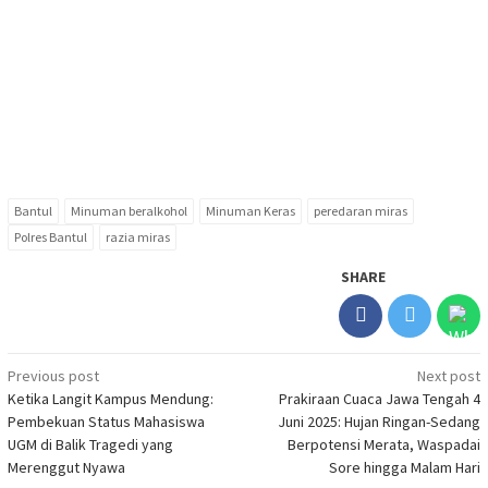
Bantul
Minuman beralkohol
Minuman Keras
peredaran miras
Polres Bantul
razia miras
SHARE
Post
Previous post
Next post
Ketika Langit Kampus Mendung:
Prakiraan Cuaca Jawa Tengah 4
navigation
Pembekuan Status Mahasiswa
Juni 2025: Hujan Ringan-Sedang
UGM di Balik Tragedi yang
Berpotensi Merata, Waspadai
Merenggut Nyawa
Sore hingga Malam Hari