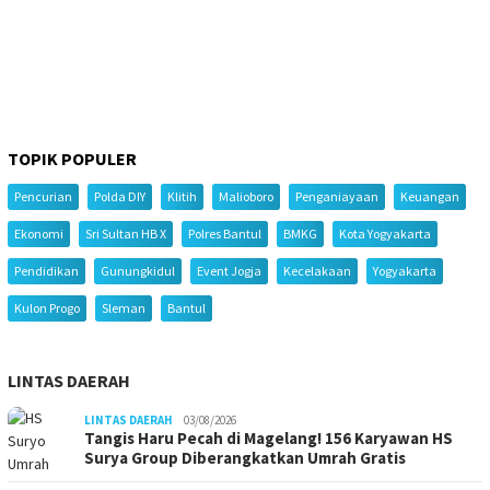
TOPIK POPULER
Pencurian
Polda DIY
Klitih
Malioboro
Penganiayaan
Keuangan
Ekonomi
Sri Sultan HB X
Polres Bantul
BMKG
Kota Yogyakarta
Pendidikan
Gunungkidul
Event Jogja
Kecelakaan
Yogyakarta
Kulon Progo
Sleman
Bantul
LINTAS DAERAH
LINTAS DAERAH
03/08/2026
Tangis Haru Pecah di Magelang! 156 Karyawan HS
Surya Group Diberangkatkan Umrah Gratis