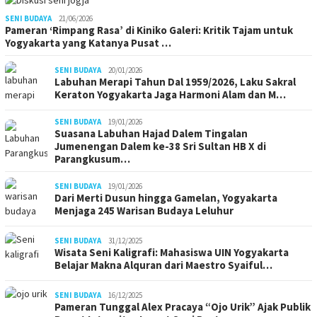
SENI BUDAYA
21/06/2026
Pameran ‘Rimpang Rasa’ di Kiniko Galeri: Kritik Tajam untuk
Yogyakarta yang Katanya Pusat …
SENI BUDAYA
20/01/2026
Labuhan Merapi Tahun Dal 1959/2026, Laku Sakral
Keraton Yogyakarta Jaga Harmoni Alam dan M…
SENI BUDAYA
19/01/2026
Suasana Labuhan Hajad Dalem Tingalan
Jumenengan Dalem ke-38 Sri Sultan HB X di
Parangkusum…
SENI BUDAYA
19/01/2026
Dari Merti Dusun hingga Gamelan, Yogyakarta
Menjaga 245 Warisan Budaya Leluhur
SENI BUDAYA
31/12/2025
Wisata Seni Kaligrafi: Mahasiswa UIN Yogyakarta
Belajar Makna Alquran dari Maestro Syaiful…
SENI BUDAYA
16/12/2025
Pameran Tunggal Alex Pracaya “Ojo Urik” Ajak Publik