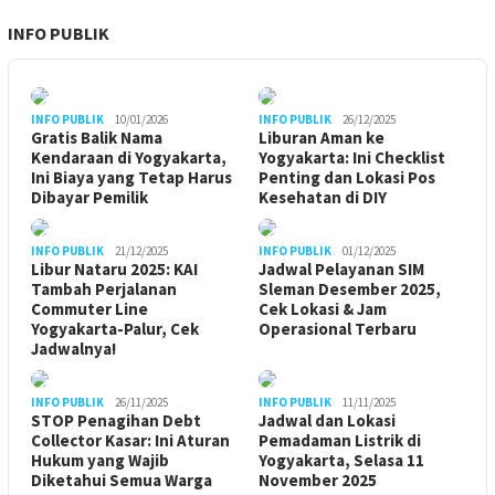
INFO PUBLIK
INFO PUBLIK
10/01/2026
INFO PUBLIK
26/12/2025
Gratis Balik Nama
Liburan Aman ke
Kendaraan di Yogyakarta,
Yogyakarta: Ini Checklist
Ini Biaya yang Tetap Harus
Penting dan Lokasi Pos
Dibayar Pemilik
Kesehatan di DIY
INFO PUBLIK
21/12/2025
INFO PUBLIK
01/12/2025
Libur Nataru 2025: KAI
Jadwal Pelayanan SIM
Tambah Perjalanan
Sleman Desember 2025,
Commuter Line
Cek Lokasi & Jam
Yogyakarta-Palur, Cek
Operasional Terbaru
Jadwalnya!
INFO PUBLIK
26/11/2025
INFO PUBLIK
11/11/2025
STOP Penagihan Debt
Jadwal dan Lokasi
Collector Kasar: Ini Aturan
Pemadaman Listrik di
Hukum yang Wajib
Yogyakarta, Selasa 11
Diketahui Semua Warga
November 2025