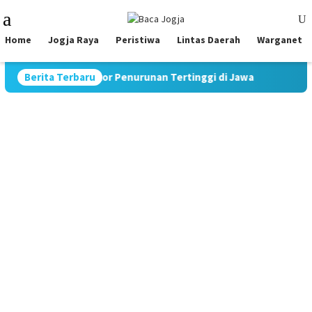
Skip
Mobile
to
Menu
content
Home
Jogja Raya
Peristiwa
Lintas Daerah
Warganet
, Catat Rekor Penurunan Tertinggi di Jawa
Berita Terbaru
Pimpin Strate