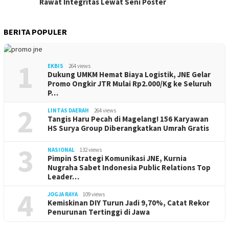
Rawat Integritas Lewat Seni Poster
BERITA POPULER
1
EKBIS
264 views
Dukung UMKM Hemat Biaya Logistik, JNE Gelar
Promo Ongkir JTR Mulai Rp2.000/Kg ke Seluruh
P…
2
LINTAS DAERAH
264 views
Tangis Haru Pecah di Magelang! 156 Karyawan
HS Surya Group Diberangkatkan Umrah Gratis
3
NASIONAL
132 views
Pimpin Strategi Komunikasi JNE, Kurnia
Nugraha Sabet Indonesia Public Relations Top
Leader…
4
JOGJA RAYA
109 views
Kemiskinan DIY Turun Jadi 9,70%, Catat Rekor
Penurunan Tertinggi di Jawa