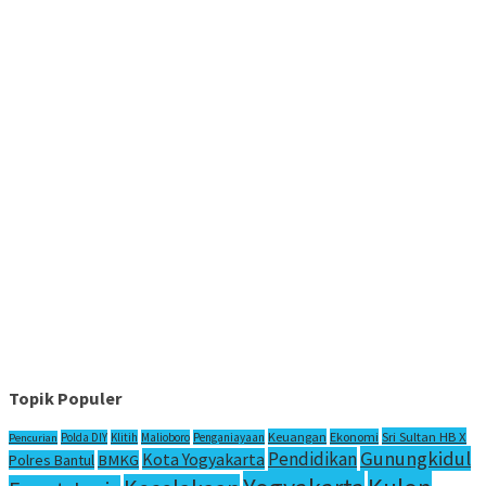
Topik Populer
Sri Sultan HB X
Keuangan
Ekonomi
Polda DIY
Klitih
Malioboro
Penganiayaan
Pencurian
Gunungkidul
Pendidikan
Kota Yogyakarta
Polres Bantul
BMKG