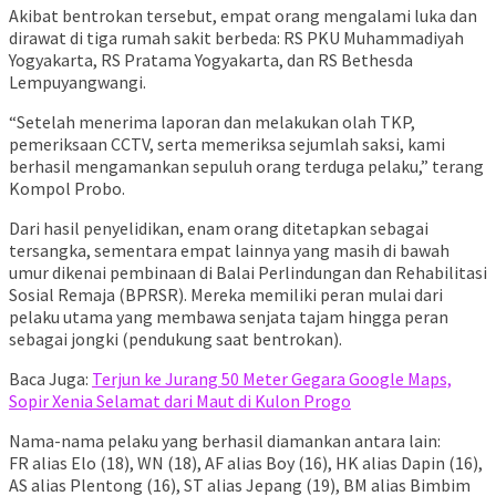
Akibat bentrokan tersebut, empat orang mengalami luka dan
dirawat di tiga rumah sakit berbeda: RS PKU Muhammadiyah
Yogyakarta, RS Pratama Yogyakarta, dan RS Bethesda
Lempuyangwangi.
“Setelah menerima laporan dan melakukan olah TKP,
pemeriksaan CCTV, serta memeriksa sejumlah saksi, kami
berhasil mengamankan sepuluh orang terduga pelaku,” terang
Kompol Probo.
Dari hasil penyelidikan, enam orang ditetapkan sebagai
tersangka, sementara empat lainnya yang masih di bawah
umur dikenai pembinaan di Balai Perlindungan dan Rehabilitasi
Sosial Remaja (BPRSR). Mereka memiliki peran mulai dari
pelaku utama yang membawa senjata tajam hingga peran
sebagai jongki (pendukung saat bentrokan).
Baca Juga:
Terjun ke Jurang 50 Meter Gegara Google Maps,
Sopir Xenia Selamat dari Maut di Kulon Progo
Nama-nama pelaku yang berhasil diamankan antara lain:
FR alias Elo (18), WN (18), AF alias Boy (16), HK alias Dapin (16),
AS alias Plentong (16), ST alias Jepang (19), BM alias Bimbim