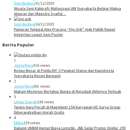
Seni Budaya
31/12/2025
Wisata Seni Kaligrafi: Mahasiswa UIN Yogyakarta Belajar Makna
Alquran dari Maestro Syaiful…
Seni Budaya
16/12/2025
Pameran Tunggal Alex Pracaya “Ojo Urik” Ajak Publik Rawat
Integritas Lewat Seni Poster
Berita Populer
1
Jogja Raya
316 views
Rotasi Besar di Polda DIY: 5 Pejabat Utama dan Kapolresta
Yogyakarta Resmi Berganti
2
Jogja Raya
301 views
Makam Misterius Bertabur Bunga di Rejodadi Akhirnya Terkuak
3
Lintas Daerah
238 views
Tangis Haru Pecah di Magelang! 156 Karyawan HS Surya Group
Diberangkatkan Umrah Gratis
4
Ekbis
229 views
Dukung UMKM Hemat Biaya Logistik, JNE Gelar Promo Ongkir JTR