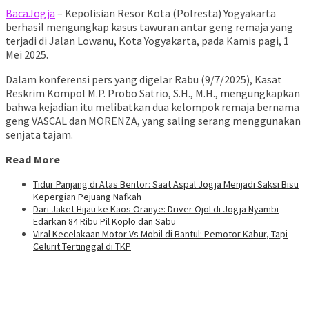
BacaJogja
– Kepolisian Resor Kota (Polresta) Yogyakarta
berhasil mengungkap kasus tawuran antar geng remaja yang
terjadi di Jalan Lowanu, Kota Yogyakarta, pada Kamis pagi, 1
Mei 2025.
Dalam konferensi pers yang digelar Rabu (9/7/2025), Kasat
Reskrim Kompol M.P. Probo Satrio, S.H., M.H., mengungkapkan
bahwa kejadian itu melibatkan dua kelompok remaja bernama
geng VASCAL dan MORENZA, yang saling serang menggunakan
senjata tajam.
Read More
Tidur Panjang di Atas Bentor: Saat Aspal Jogja Menjadi Saksi Bisu
Kepergian Pejuang Nafkah
Dari Jaket Hijau ke Kaos Oranye: Driver Ojol di Jogja Nyambi
Edarkan 84 Ribu Pil Koplo dan Sabu
Viral Kecelakaan Motor Vs Mobil di Bantul: Pemotor Kabur, Tapi
Celurit Tertinggal di TKP