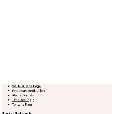
Visi Misi BacaJogja
Pedoman Media Siber
Alamat Redaksi
Tim BacaJogja
Tentang Kami
Social Network