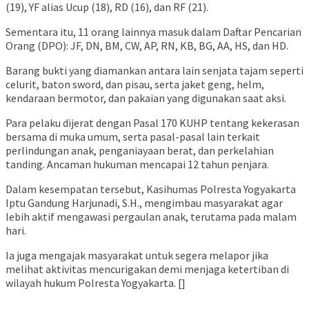
(19), YF alias Ucup (18), RD (16), dan RF (21).
Sementara itu, 11 orang lainnya masuk dalam Daftar Pencarian
Orang (DPO): JF, DN, BM, CW, AP, RN, KB, BG, AA, HS, dan HD.
Barang bukti yang diamankan antara lain senjata tajam seperti
celurit, baton sword, dan pisau, serta jaket geng, helm,
kendaraan bermotor, dan pakaian yang digunakan saat aksi.
Para pelaku dijerat dengan Pasal 170 KUHP tentang kekerasan
bersama di muka umum, serta pasal-pasal lain terkait
perlindungan anak, penganiayaan berat, dan perkelahian
tanding. Ancaman hukuman mencapai 12 tahun penjara.
Dalam kesempatan tersebut, Kasihumas Polresta Yogyakarta
Iptu Gandung Harjunadi, S.H., mengimbau masyarakat agar
lebih aktif mengawasi pergaulan anak, terutama pada malam
hari.
Ia juga mengajak masyarakat untuk segera melapor jika
melihat aktivitas mencurigakan demi menjaga ketertiban di
wilayah hukum Polresta Yogyakarta. []