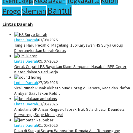
Yogyakarta
Kulon
Kecelakaan
Event Jogja
Bantul
Sleman
Progo
Lintas Daerah
Lintas Daerah
03/08/2026
Tangis Haru Pecah di Magelang! 156 Karyawan HS Surya Group
Diberangkatkan Umrah Gratis
Lintas Daerah
09/07/2026
Gerak Cepat! LPS Bayarkan Klaim Simpanan Nasabah BPR Ceper
Klaten dalam 5 Hari Kerja
Lintas Daerah
27/05/2026
Viral Rumah Rusak Akibat Sound Horeg di Jepara, Kaca dan Plafon
Ambyar Saat Takbir Kelili…
Lintas Daerah
13/05/2026
Ambulans GP Ansor Ringsek Tabrak Truk Gula di Jalur Deandels
Purworejo, Sopir Meninggal
Lintas Daerah
01/05/2026
Duka di Sungai Serayu Wonosobo: Remaja Asal Temanggung