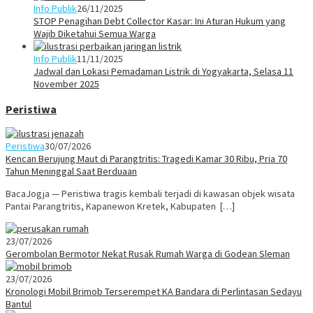
Info Publik
26/11/2025
STOP Penagihan Debt Collector Kasar: Ini Aturan Hukum yang
Wajib Diketahui Semua Warga
Info Publik
11/11/2025
Jadwal dan Lokasi Pemadaman Listrik di Yogyakarta, Selasa 11
November 2025
Peristiwa
Peristiwa
30/07/2026
Kencan Berujung Maut di Parangtritis: Tragedi Kamar 30 Ribu, Pria 70
Tahun Meninggal Saat Berduaan
BacaJogja — Peristiwa tragis kembali terjadi di kawasan objek wisata
Pantai Parangtritis, Kapanewon Kretek, Kabupaten […]
23/07/2026
Gerombolan Bermotor Nekat Rusak Rumah Warga di Godean Sleman
23/07/2026
Kronologi Mobil Brimob Terserempet KA Bandara di Perlintasan Sedayu
Bantul