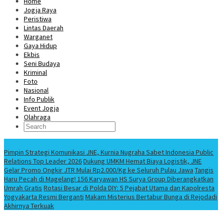
Home
Jogja Raya
Peristiwa
Lintas Daerah
Warganet
Gaya Hidup
Ekbis
Seni Budaya
Kriminal
Foto
Nasional
Info Publik
Event Jogja
Olahraga
Berita Terbaru
Pimpin Strategi Komunikasi JNE, Kurnia Nugraha Sabet Indonesia Public
Relations Top Leader 2026
Dukung UMKM Hemat Biaya Logistik, JNE
Gelar Promo Ongkir JTR Mulai Rp2.000/Kg ke Seluruh Pulau Jawa
Tangis
Haru Pecah di Magelang! 156 Karyawan HS Surya Group Diberangkatkan
Umrah Gratis
Rotasi Besar di Polda DIY: 5 Pejabat Utama dan Kapolresta
Yogyakarta Resmi Berganti
Makam Misterius Bertabur Bunga di Rejodadi
Akhirnya Terkuak