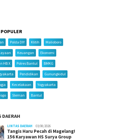
 POPULER
ian
Polda DIY
Klitih
Malioboro
iayaan
Keuangan
Ekonomi
an HB X
Polres Bantul
BMKG
gyakarta
Pendidikan
Gunungkidul
ogja
Kecelakaan
Yogyakarta
rogo
Sleman
Bantul
S DAERAH
LINTAS DAERAH
03/08/2026
Tangis Haru Pecah di Magelang!
156 Karyawan HS Surya Group