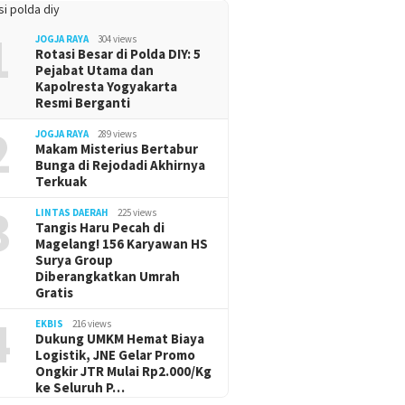
1
JOGJA RAYA
304 views
Rotasi Besar di Polda DIY: 5
Pejabat Utama dan
Kapolresta Yogyakarta
Resmi Berganti
2
JOGJA RAYA
289 views
Makam Misterius Bertabur
Bunga di Rejodadi Akhirnya
Terkuak
3
LINTAS DAERAH
225 views
Tangis Haru Pecah di
Magelang! 156 Karyawan HS
Surya Group
Diberangkatkan Umrah
Gratis
4
EKBIS
216 views
Dukung UMKM Hemat Biaya
Logistik, JNE Gelar Promo
Ongkir JTR Mulai Rp2.000/Kg
ke Seluruh P…