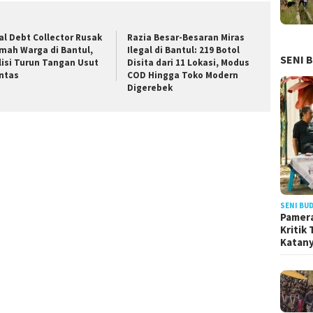
ral Debt Collector Rusak
Razia Besar-Besaran Miras
mah Warga di Bantul,
Ilegal di Bantul: 219 Botol
SENI 
lisi Turun Tangan Usut
Disita dari 11 Lokasi, Modus
ntas
COD Hingga Toko Modern
Digerebek
SENI BU
Pamera
Kritik
Katan