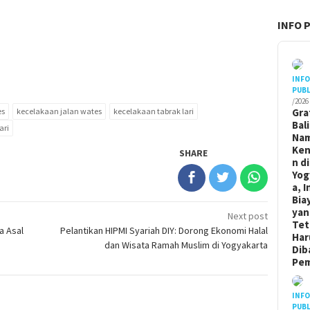
INFO 
INF
PUBL
/2026
Gra
es
kecelakaan jalan wates
kecelakaan tabrak lari
Bal
ari
Na
Ken
SHARE
n di
Yog
a, I
Bia
yan
Next post
Tet
ia Asal
Pelantikan HIPMI Syariah DIY: Dorong Ekonomi Halal
Har
dan Wisata Ramah Muslim di Yogyakarta
Dib
Pem
INF
PUBL