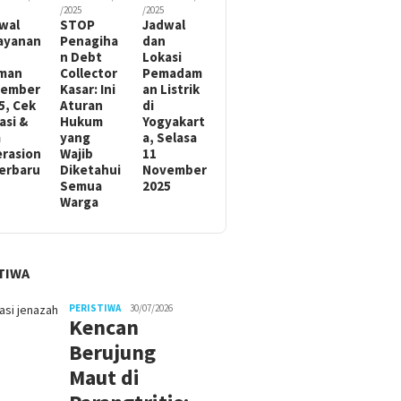
/2025
/2025
wal
STOP
Jadwal
ayanan
Penagiha
dan
n Debt
Lokasi
man
Collector
Pemadam
sember
Kasar: Ini
an Listrik
5, Cek
Aturan
di
asi &
Hukum
Yogyakart
m
yang
a, Selasa
rasion
Wajib
11
Terbaru
Diketahui
November
Semua
2025
Warga
TIWA
PERISTIWA
30/07/2026
Kencan
Berujung
Maut di