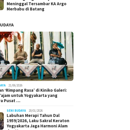
Meninggal Tersambar KA Argo
Merbabu di Batang
BUDAYA
DAYA
21/06/2026
n ‘Rimpang Rasa’ di Kiniko Galeri:
 Tajam untuk Yogyakarta yang
ya Pusat …
SENI BUDAYA
20/01/2026
Labuhan Merapi Tahun Dal
1959/2026, Laku Sakral Keraton
Yogyakarta Jaga Harmoni Alam