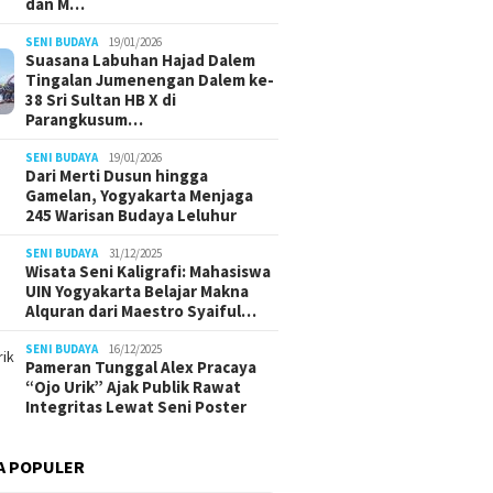
dan M…
SENI BUDAYA
19/01/2026
Suasana Labuhan Hajad Dalem
Tingalan Jumenengan Dalem ke-
38 Sri Sultan HB X di
Parangkusum…
SENI BUDAYA
19/01/2026
Dari Merti Dusun hingga
Gamelan, Yogyakarta Menjaga
245 Warisan Budaya Leluhur
SENI BUDAYA
31/12/2025
Wisata Seni Kaligrafi: Mahasiswa
UIN Yogyakarta Belajar Makna
Alquran dari Maestro Syaiful…
SENI BUDAYA
16/12/2025
Pameran Tunggal Alex Pracaya
“Ojo Urik” Ajak Publik Rawat
Integritas Lewat Seni Poster
A POPULER