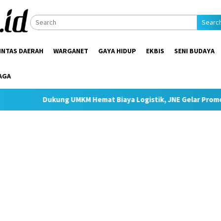
Searc
INTAS DAERAH
WARGANET
GAYA HIDUP
EKBIS
SENI BUDAYA
AGA
 UMKM Hemat Biaya Logistik, JNE Gelar Promo Ongkir JTR Mulai 