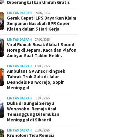
Diberangkatkan Umrah Gratis
LINTAS DAERAH
09/07/2026
Gerak Cepat! LPS Bayarkan Klaim
Simpanan Nasabah BPR Ceper
Klaten dalam 5 Hari Kerja
LINTAS DAERAH
27/05/2026
Viral Rumah Rusak Akibat Sound
Horeg di Jepara, Kaca dan Plafon
Ambyar Saat Takbir Kelili…
LINTAS DAERAH
13/05/2026
Ambulans GP Ansor Ringsek
Tabrak Truk Gula di Jalur
Deandels Purworejo, Sopir
Meninggal
LINTAS DAERAH
01/05/2026
Duka di Sungai Serayu
Wonosobo: Remaja Asal
Temanggung Ditemukan
Meninggal di Sikancil
LINTAS DAERAH
21/02/2026
Kronologi Tiga Remaja