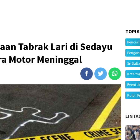
TOPIK
Pencur
aan Tabrak Lari di Sedayu
Pengan
ra Motor Meninggal
Sri Sult
Kota Yo
Event J
Kulon P
LINTA