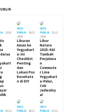
PUBLIK
O
INFO
INFO
IK
10/01
PUBLIK
26/12
PUBLIK
21/12
/2025
/2025
tis
Liburan
Libur
ik
Aman ke
Nataru
ma
Yogyakart
2025: KAI
daraa
a: Ini
Tambah
Checklist
Perjalana
yakart
Penting
n
ni
dan
Commute
ya
Lokasi Pos
r Line
g
Kesehata
Yogyakart
ap
n di DIY
a-Palur,
us
Cek
ayar
Jadwalny
ilik
a!
O
INFO
INFO
IK
01/12
PUBLIK
26/11
PUBLIK
11/11