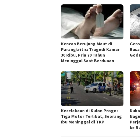
Kencan Berujung Maut di
Gero
Parangtritis: Tragedi Kamar
Rusa
30 Ribu, Pria 70 Tahun
Gode
Meninggal Saat Berduaan
Kecelakaan di Kulon Progo:
Duka
Tiga Motor Terlibat, Seorang
Nagu
Ibu Meninggal di TKP
Perj
ke R