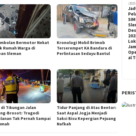
/2025
Jad
Pel
SIM
Sle
De
202
Lok
mbolan Bermotor Nekat
Kronologi Mobil Brimob
Ja
k Rumah Warga di
Terserempet KA Bandara di
Ope
an Sleman
Perlintasan Sedayu Bantul
al 
PERIS
 di Tikungan Jalan
Tidur Panjang di Atas Bentor:
ng-Brosot: Tragedi
Saat Aspal Jogja Menjadi
alanan Tak Pernah Sampai
Saksi Bisu Kepergian Pejuang
umah
Nafkah