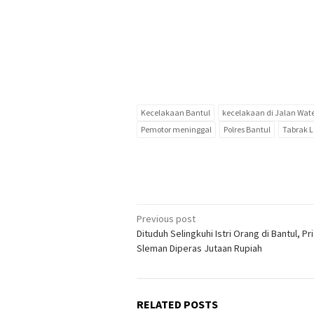
Kecelakaan Bantul
kecelakaan di Jalan Wat
Pemotor meninggal
Polres Bantul
Tabrak L
Post
Previous post
Dituduh Selingkuhi Istri Orang di Bantul, Pr
navigation
Sleman Diperas Jutaan Rupiah
RELATED POSTS