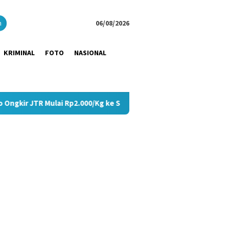
close
h
06/08/2026
KRIMINAL
FOTO
NASIONAL
Rp2.000/Kg ke Seluruh Pulau Jawa
Tangis Haru Pecah di 