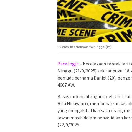
ilustrasi kecelakaan meninggal (Ist)
BacaJogja
– Kecelakaan tabrak lari t
Minggu (21/9/2025) sekitar pukul 18
pemuda bernama Daniel (20), penge
4667 AW.
Kasus ini kini ditangani oleh Unit La
Rita Hidayanto, membenarkan kejadian
yang mengakibatkan satu orang meni
lawan masih dalam penyelidikan karen
(22/9/2025).