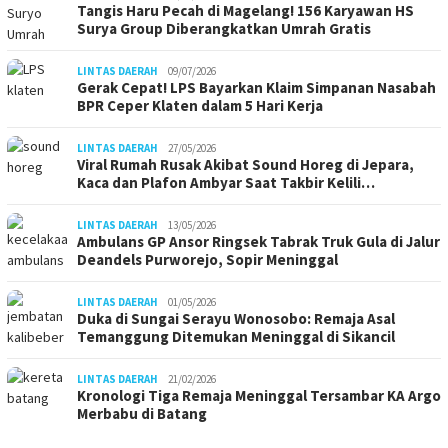
Tangis Haru Pecah di Magelang! 156 Karyawan HS
Surya Group Diberangkatkan Umrah Gratis
LINTAS DAERAH
09/07/2026
Gerak Cepat! LPS Bayarkan Klaim Simpanan Nasabah
BPR Ceper Klaten dalam 5 Hari Kerja
LINTAS DAERAH
27/05/2026
Viral Rumah Rusak Akibat Sound Horeg di Jepara,
Kaca dan Plafon Ambyar Saat Takbir Kelili…
LINTAS DAERAH
13/05/2026
Ambulans GP Ansor Ringsek Tabrak Truk Gula di Jalur
Deandels Purworejo, Sopir Meninggal
LINTAS DAERAH
01/05/2026
Duka di Sungai Serayu Wonosobo: Remaja Asal
Temanggung Ditemukan Meninggal di Sikancil
LINTAS DAERAH
21/02/2026
Kronologi Tiga Remaja Meninggal Tersambar KA Argo
Merbabu di Batang