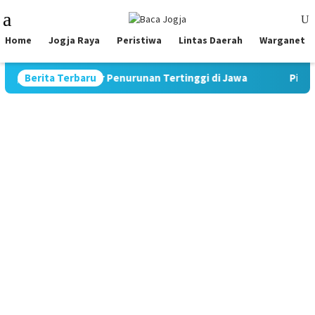
Skip
Mobile
to
Menu
content
Home
Jogja Raya
Peristiwa
Lintas Daerah
Warganet
Catat Rekor Penurunan Tertinggi di Jawa
Berita Terbaru
Pimpin Strategi