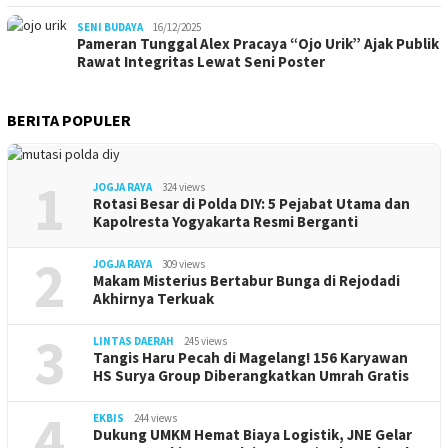
SENI BUDAYA
16/12/2025
Pameran Tunggal Alex Pracaya “Ojo Urik” Ajak Publik
Rawat Integritas Lewat Seni Poster
BERITA POPULER
1
JOGJA RAYA
324 views
Rotasi Besar di Polda DIY: 5 Pejabat Utama dan
Kapolresta Yogyakarta Resmi Berganti
2
JOGJA RAYA
309 views
Makam Misterius Bertabur Bunga di Rejodadi
Akhirnya Terkuak
3
LINTAS DAERAH
245 views
Tangis Haru Pecah di Magelang! 156 Karyawan
HS Surya Group Diberangkatkan Umrah Gratis
4
EKBIS
244 views
Dukung UMKM Hemat Biaya Logistik, JNE Gelar