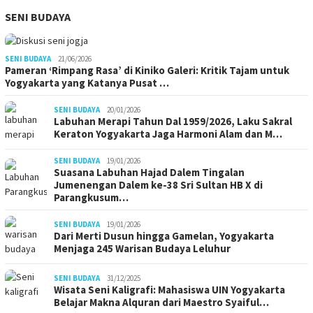
SENI BUDAYA
SENI BUDAYA
21/06/2026
Pameran ‘Rimpang Rasa’ di Kiniko Galeri: Kritik Tajam untuk
Yogyakarta yang Katanya Pusat …
SENI BUDAYA
20/01/2026
Labuhan Merapi Tahun Dal 1959/2026, Laku Sakral
Keraton Yogyakarta Jaga Harmoni Alam dan M…
SENI BUDAYA
19/01/2026
Suasana Labuhan Hajad Dalem Tingalan
Jumenengan Dalem ke-38 Sri Sultan HB X di
Parangkusum…
SENI BUDAYA
19/01/2026
Dari Merti Dusun hingga Gamelan, Yogyakarta
Menjaga 245 Warisan Budaya Leluhur
SENI BUDAYA
31/12/2025
Wisata Seni Kaligrafi: Mahasiswa UIN Yogyakarta
Belajar Makna Alquran dari Maestro Syaiful…