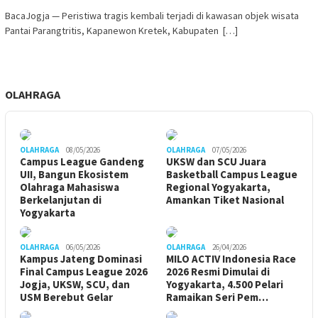
BacaJogja — Peristiwa tragis kembali terjadi di kawasan objek wisata
Pantai Parangtritis, Kapanewon Kretek, Kabupaten […]
OLAHRAGA
OLAHRAGA
08/05/2026
OLAHRAGA
07/05/2026
Campus League Gandeng
UKSW dan SCU Juara
UII, Bangun Ekosistem
Basketball Campus League
Olahraga Mahasiswa
Regional Yogyakarta,
Berkelanjutan di
Amankan Tiket Nasional
Yogyakarta
OLAHRAGA
06/05/2026
OLAHRAGA
26/04/2026
Kampus Jateng Dominasi
MILO ACTIV Indonesia Race
Final Campus League 2026
2026 Resmi Dimulai di
Jogja, UKSW, SCU, dan
Yogyakarta, 4.500 Pelari
USM Berebut Gelar
Ramaikan Seri Pem…