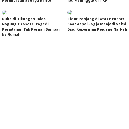
Perlintasan Sedayu Bantul
Ibu Meninggal di TKP
Duka di Tikungan Jalan
Tidur Panjang di Atas Bentor:
Nagung-Brosot: Tragedi
Saat Aspal Jogja Menjadi Saksi
Perjalanan Tak Pernah Sampai
Bisu Kepergian Pejuang Nafkah
ke Rumah