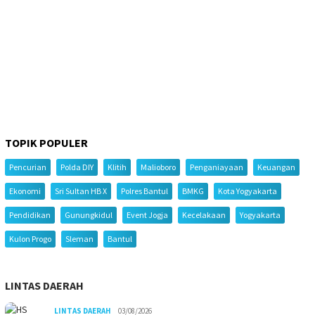
TOPIK POPULER
Pencurian
Polda DIY
Klitih
Malioboro
Penganiayaan
Keuangan
Ekonomi
Sri Sultan HB X
Polres Bantul
BMKG
Kota Yogyakarta
Pendidikan
Gunungkidul
Event Jogja
Kecelakaan
Yogyakarta
Kulon Progo
Sleman
Bantul
LINTAS DAERAH
LINTAS DAERAH
03/08/2026