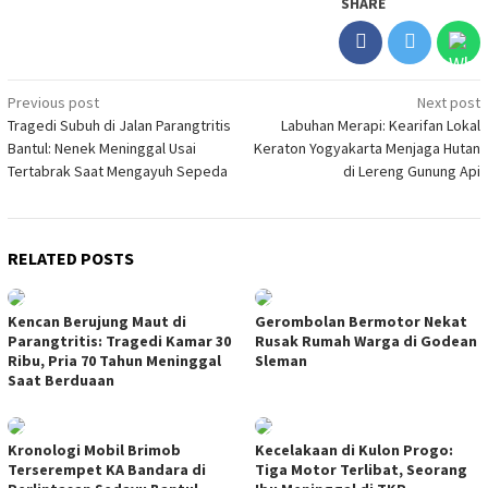
SHARE
Post
Previous post
Next post
Tragedi Subuh di Jalan Parangtritis
Labuhan Merapi: Kearifan Lokal
navigation
Bantul: Nenek Meninggal Usai
Keraton Yogyakarta Menjaga Hutan
Tertabrak Saat Mengayuh Sepeda
di Lereng Gunung Api
RELATED POSTS
Kencan Berujung Maut di
Gerombolan Bermotor Nekat
Parangtritis: Tragedi Kamar 30
Rusak Rumah Warga di Godean
Ribu, Pria 70 Tahun Meninggal
Sleman
Saat Berduaan
Kronologi Mobil Brimob
Kecelakaan di Kulon Progo:
Terserempet KA Bandara di
Tiga Motor Terlibat, Seorang