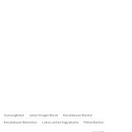
Gunungkidul
Jalan Imogiri Barat
Kecelakaan Bantul
Kecelakaan Beruntun
Laka Lantas Yogyakarta
Polres Bantul