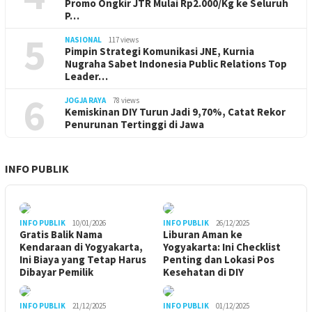
Promo Ongkir JTR Mulai Rp2.000/Kg ke Seluruh
P…
5
NASIONAL
117 views
Pimpin Strategi Komunikasi JNE, Kurnia
Nugraha Sabet Indonesia Public Relations Top
Leader…
6
JOGJA RAYA
78 views
Kemiskinan DIY Turun Jadi 9,70%, Catat Rekor
Penurunan Tertinggi di Jawa
INFO PUBLIK
INFO PUBLIK
10/01/2026
INFO PUBLIK
26/12/2025
Gratis Balik Nama
Liburan Aman ke
Kendaraan di Yogyakarta,
Yogyakarta: Ini Checklist
Ini Biaya yang Tetap Harus
Penting dan Lokasi Pos
Dibayar Pemilik
Kesehatan di DIY
INFO PUBLIK
21/12/2025
INFO PUBLIK
01/12/2025