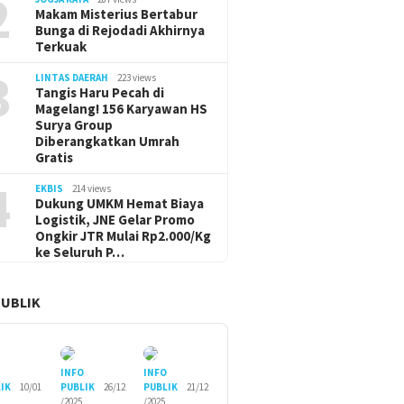
2
Makam Misterius Bertabur
Bunga di Rejodadi Akhirnya
Terkuak
3
LINTAS DAERAH
223 views
Tangis Haru Pecah di
Magelang! 156 Karyawan HS
Surya Group
Diberangkatkan Umrah
Gratis
4
EKBIS
214 views
Dukung UMKM Hemat Biaya
Logistik, JNE Gelar Promo
Ongkir JTR Mulai Rp2.000/Kg
ke Seluruh P…
PUBLIK
O
INFO
INFO
IK
10/01
PUBLIK
26/12
PUBLIK
21/12
/2025
/2025