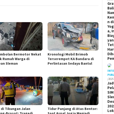
Gra
Bal
Na
Ken
n di
Yog
a, I
Bia
yan
Tet
Har
Dib
mbolan Bermotor Nekat
Kronologi Mobil Brimob
Pem
k Rumah Warga di
Terserempet KA Bandara di
an Sleman
Perlintasan Sedayu Bantul
INF
PUBL
/2025
Jad
Pel
SIM
Sle
De
202
 di Tikungan Jalan
Tidur Panjang di Atas Bentor:
Lok
ng-Brosot: Tragedi
Saat Aspal Jogja Menjadi