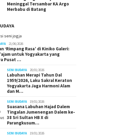
Meninggal Tersambar KA Argo
Merbabu di Batang
BUDAYA
DAYA
21/06/2026
n ‘Rimpang Rasa’ di Kiniko Galeri:
 Tajam untuk Yogyakarta yang
ya Pusat …
SENI BUDAYA
20/01/2026
Labuhan Merapi Tahun Dal
1959/2026, Laku Sakral Keraton
Yogyakarta Jaga Harmoni Alam
dan M…
SENI BUDAYA
19/01/2026
Suasana Labuhan Hajad Dalem
Tingalan Jumenengan Dalem ke-
38 Sri Sultan HB X di
Parangkusum…
SENI BUDAYA
19/01/2026