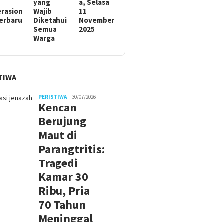
m
yang
a, Selasa
rasion
Wajib
11
Terbaru
Diketahui
November
Semua
2025
Warga
TIWA
PERISTIWA
30/07/2026
Kencan
Berujung
Maut di
Parangtritis:
Tragedi
Kamar 30
Ribu, Pria
70 Tahun
Meninggal