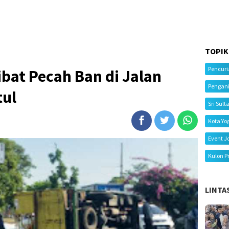
TOPIK
Pencur
ibat Pecah Ban di Jalan
Pengan
tul
Sri Sult
Kota Yo
Event J
Kulon P
LINTA