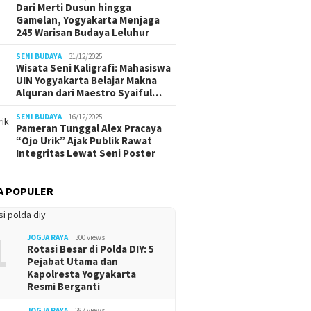
Dari Merti Dusun hingga
Gamelan, Yogyakarta Menjaga
245 Warisan Budaya Leluhur
SENI BUDAYA
31/12/2025
Wisata Seni Kaligrafi: Mahasiswa
UIN Yogyakarta Belajar Makna
Alquran dari Maestro Syaiful…
SENI BUDAYA
16/12/2025
Pameran Tunggal Alex Pracaya
“Ojo Urik” Ajak Publik Rawat
Integritas Lewat Seni Poster
A POPULER
1
JOGJA RAYA
300 views
Rotasi Besar di Polda DIY: 5
Pejabat Utama dan
Kapolresta Yogyakarta
Resmi Berganti
JOGJA RAYA
287 views