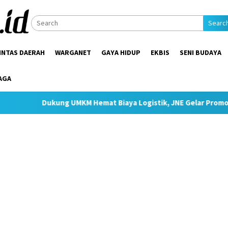
Searc
INTAS DAERAH
WARGANET
GAYA HIDUP
EKBIS
SENI BUDAYA
AGA
 UMKM Hemat Biaya Logistik, JNE Gelar Promo Ongkir JTR Mulai 