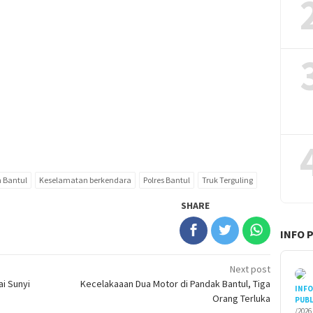
 Bantul
Keselamatan berkendara
Polres Bantul
Truk Terguling
SHARE
INFO 
Next post
ai Sunyi
Kecelakaaan Dua Motor di Pandak Bantul, Tiga
INF
Orang Terluka
PUBL
/2026