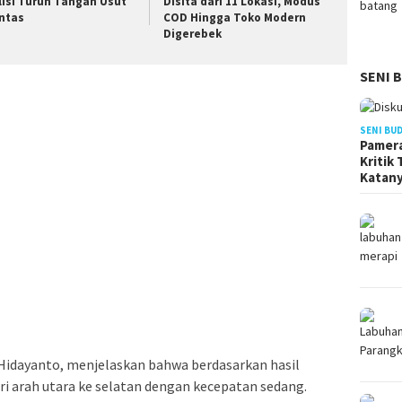
lisi Turun Tangan Usut
Disita dari 11 Lokasi, Modus
ntas
COD Hingga Toko Modern
Digerebek
SENI 
SENI BU
Pamera
Kritik
Katan
 Hidayanto, menjelaskan bahwa berdasarkan hasil
ari arah utara ke selatan dengan kecepatan sedang.