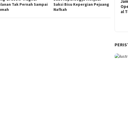
Ja
alanan Tak Pernah Sampai
Saksi Bisu Kepergian Pejuang
Ope
umah
Nafkah
al 
PERIS