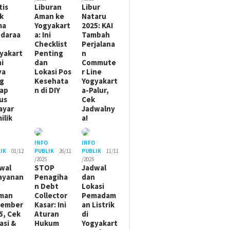
tis
Liburan
Libur
ik
Aman ke
Nataru
ma
Yogyakart
2025: KAI
daraa
a: Ini
Tambah
Checklist
Perjalana
yakart
Penting
n
ni
dan
Commute
ya
Lokasi Pos
r Line
g
Kesehata
Yogyakart
ap
n di DIY
a-Palur,
us
Cek
ayar
Jadwalny
ilik
a!
O
INFO
INFO
IK
01/12
PUBLIK
26/11
PUBLIK
11/11
/2025
/2025
wal
STOP
Jadwal
ayanan
Penagiha
dan
n Debt
Lokasi
man
Collector
Pemadam
sember
Kasar: Ini
an Listrik
5, Cek
Aturan
di
asi &
Hukum
Yogyakart