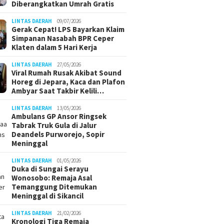
Diberangkatkan Umrah Gratis
LINTAS DAERAH
09/07/2026
Gerak Cepat! LPS Bayarkan Klaim
Simpanan Nasabah BPR Ceper
Klaten dalam 5 Hari Kerja
LINTAS DAERAH
27/05/2026
Viral Rumah Rusak Akibat Sound
Horeg di Jepara, Kaca dan Plafon
Ambyar Saat Takbir Kelili…
LINTAS DAERAH
13/05/2026
Ambulans GP Ansor Ringsek
Tabrak Truk Gula di Jalur
Deandels Purworejo, Sopir
Meninggal
LINTAS DAERAH
01/05/2026
Duka di Sungai Serayu
Wonosobo: Remaja Asal
Temanggung Ditemukan
Meninggal di Sikancil
LINTAS DAERAH
21/02/2026
Kronologi Tiga Remaja