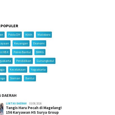
 POPULER
ian
Polda DIY
Klitih
Malioboro
iayaan
Keuangan
Ekonomi
an HB X
Polres Bantul
BMKG
gyakarta
Pendidikan
Gunungkidul
ogja
Kecelakaan
Yogyakarta
rogo
Sleman
Bantul
S DAERAH
LINTAS DAERAH
03/08/2026
Tangis Haru Pecah di Magelang!
156 Karyawan HS Surya Group