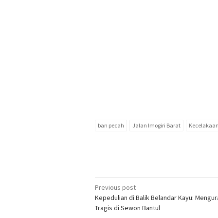
ban pecah
Jalan Imogiri Barat
Kecelakaan
Post
Previous post
Kepedulian di Balik Belandar Kayu: Mengur
navigation
Tragis di Sewon Bantul