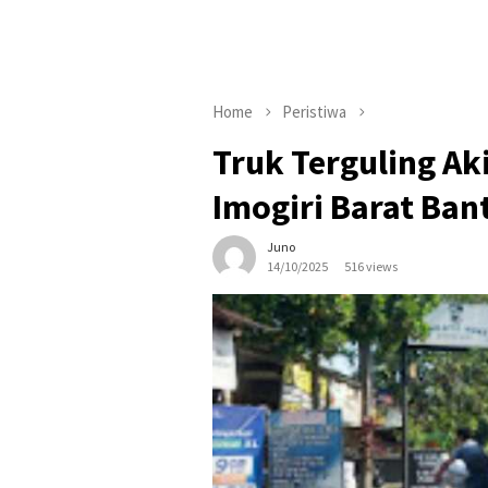
Home
Peristiwa
Truk Terguling Ak
Imogiri Barat Ban
Juno
14/10/2025
516 views