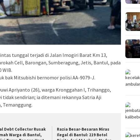
intas tunggal terjadi di Jalan Imogiri Barat Km 13,
arokah Cell, Barongan, Sumberagung, Jetis, Bantul, pada
0 WIB.
ruk bak Mitsubishi bernomor polisi AA-9079-J.
uwi Apriyanto (26), warga Kronggahan I, Trihanggo,
tidak sendirian; ia ditemani rekannya Satria Aji
ra, Temanggung.
ral Debt Collector Rusak
Razia Besar-Besaran Miras
mah Warga di Bantul,
Ilegal di Bantul: 219 Botol