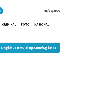
close
h
06/08/2026
KRIMINAL
FOTO
NASIONAL
Rp2.000/Kg ke Seluruh Pulau Jawa
Tangis Haru Pecah di 