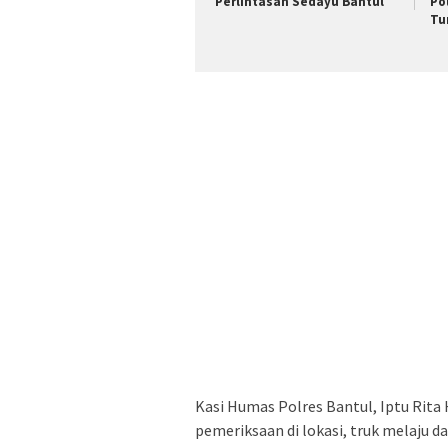
Perlintasan Sedayu Bantul
Po
Tu
Kasi Humas Polres Bantul, Iptu Rita
pemeriksaan di lokasi, truk melaju d