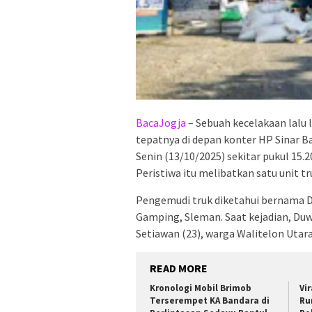
BacaJogja
– Sebuah kecelakaan lalu l
tepatnya di depan konter HP Sinar B
Senin (13/10/2025) sekitar pukul 15.2
Peristiwa itu melibatkan satu unit t
Pengemudi truk diketahui bernama D
Gamping, Sleman. Saat kejadian, Duwi 
Setiawan (23), warga Walitelon Uta
READ MORE
Kronologi Mobil Brimob
Vi
Terserempet KA Bandara di
Ru