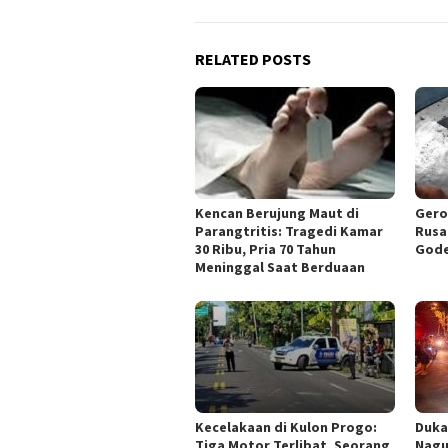
RELATED POSTS
Kencan Berujung Maut di
Gero
Parangtritis: Tragedi Kamar
Rusa
30 Ribu, Pria 70 Tahun
Gode
Meninggal Saat Berduaan
Kecelakaan di Kulon Progo:
Duka
Tiga Motor Terlibat, Seorang
Nagu