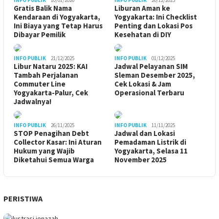
Gratis Balik Nama
Liburan Aman ke
Kendaraan di Yogyakarta,
Yogyakarta: Ini Checklist
Ini Biaya yang Tetap Harus
Penting dan Lokasi Pos
Dibayar Pemilik
Kesehatan di DIY
INFO PUBLIK
21/12/2025
INFO PUBLIK
01/12/2025
Libur Nataru 2025: KAI
Jadwal Pelayanan SIM
Tambah Perjalanan
Sleman Desember 2025,
Commuter Line
Cek Lokasi & Jam
Yogyakarta-Palur, Cek
Operasional Terbaru
Jadwalnya!
INFO PUBLIK
26/11/2025
INFO PUBLIK
11/11/2025
STOP Penagihan Debt
Jadwal dan Lokasi
Collector Kasar: Ini Aturan
Pemadaman Listrik di
Hukum yang Wajib
Yogyakarta, Selasa 11
Diketahui Semua Warga
November 2025
PERISTIWA