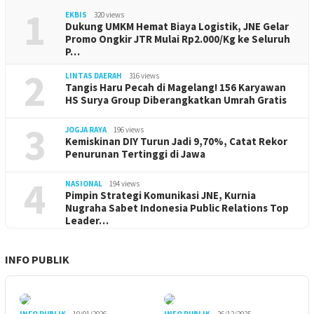
1
EKBIS
320 views
Dukung UMKM Hemat Biaya Logistik, JNE Gelar
Promo Ongkir JTR Mulai Rp2.000/Kg ke Seluruh
P…
2
LINTAS DAERAH
316 views
Tangis Haru Pecah di Magelang! 156 Karyawan
HS Surya Group Diberangkatkan Umrah Gratis
3
JOGJA RAYA
196 views
Kemiskinan DIY Turun Jadi 9,70%, Catat Rekor
Penurunan Tertinggi di Jawa
4
NASIONAL
194 views
Pimpin Strategi Komunikasi JNE, Kurnia
Nugraha Sabet Indonesia Public Relations Top
Leader…
INFO PUBLIK
INFO PUBLIK
10/01/2026
INFO PUBLIK
26/12/2025