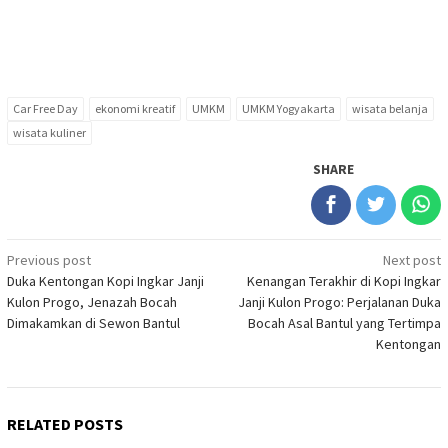
Car Free Day
ekonomi kreatif
UMKM
UMKM Yogyakarta
wisata belanja
wisata kuliner
SHARE
Post
Previous post
Next post
Duka Kentongan Kopi Ingkar Janji
Kenangan Terakhir di Kopi Ingkar
navigation
Kulon Progo, Jenazah Bocah
Janji Kulon Progo: Perjalanan Duka
Dimakamkan di Sewon Bantul
Bocah Asal Bantul yang Tertimpa
Kentongan
RELATED POSTS