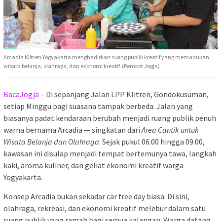
Arcadia Klitren Yogyakarta menghadirkan ruang publik kreatif yang memadukan
wisata belanja, olahraga, dan ekonomi kreatif. (Pemkot Jogja)
BacaJogja
– Di sepanjang Jalan LPP Klitren, Gondokusuman,
setiap Minggu pagi suasana tampak berbeda. Jalan yang
biasanya padat kendaraan berubah menjadi ruang publik penuh
warna bernama Arcadia — singkatan dari
Area Cantik untuk
Wisata Belanja dan Olahraga
. Sejak pukul 06.00 hingga 09.00,
kawasan ini disulap menjadi tempat bertemunya tawa, langkah
kaki, aroma kuliner, dan geliat ekonomi kreatif warga
Yogyakarta.
Konsep Arcadia bukan sekadar car free day biasa. Di sini,
olahraga, rekreasi, dan ekonomi kreatif melebur dalam satu
ruang publik yang ramah bagi semua kalangan. Warga datang