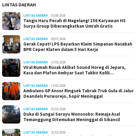
LINTAS DAERAH
LINTAS DAERAH
03/08/2026
Tangis Haru Pecah di Magelang! 156 Karyawan HS
Surya Group Diberangkatkan Umrah Gratis
LINTAS DAERAH
09/07/2026
Gerak Cepat! LPS Bayarkan Klaim Simpanan Nasabah
BPR Ceper Klaten dalam 5 Hari Kerja
LINTAS DAERAH
27/05/2026
Viral Rumah Rusak Akibat Sound Horeg di Jepara,
Kaca dan Plafon Ambyar Saat Takbir Kelili…
LINTAS DAERAH
13/05/2026
Ambulans GP Ansor Ringsek Tabrak Truk Gula di Jalur
Deandels Purworejo, Sopir Meninggal
LINTAS DAERAH
01/05/2026
Duka di Sungai Serayu Wonosobo: Remaja Asal
Temanggung Ditemukan Meninggal di Sikancil
LINTAS DAERAH
21/02/2026