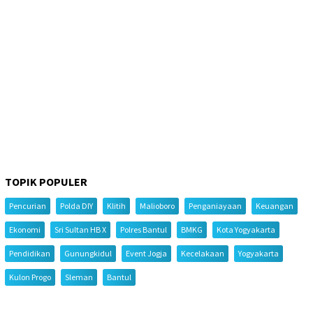
TOPIK POPULER
Pencurian
Polda DIY
Klitih
Malioboro
Penganiayaan
Keuangan
Ekonomi
Sri Sultan HB X
Polres Bantul
BMKG
Kota Yogyakarta
Pendidikan
Gunungkidul
Event Jogja
Kecelakaan
Yogyakarta
Kulon Progo
Sleman
Bantul