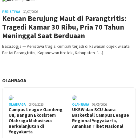
PERISTIWA
30/07/2026
Kencan Berujung Maut di Parangtritis:
Tragedi Kamar 30 Ribu, Pria 70 Tahun
Meninggal Saat Berduaan
BacaJogja — Peristiwa tragis kembali terjadi di kawasan objek wisata
Pantai Parangtritis, Kapanewon Kretek, Kabupaten […]
OLAHRAGA
OLAHRAGA
08/05/2026
OLAHRAGA
07/05/2026
Campus League Gandeng
UKSW dan SCU Juara
UII, Bangun Ekosistem
Basketball Campus League
Olahraga Mahasiswa
Regional Yogyakarta,
Berkelanjutan di
Amankan Tiket Nasional
Yogyakarta