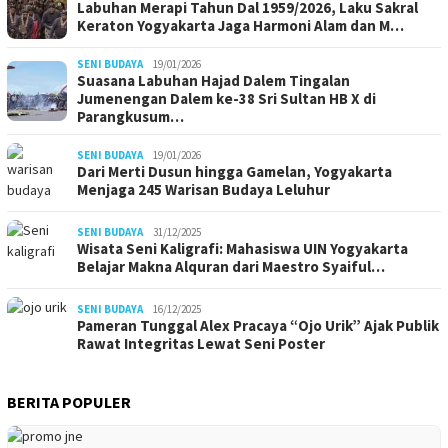
Labuhan Merapi Tahun Dal 1959/2026, Laku Sakral
Keraton Yogyakarta Jaga Harmoni Alam dan M…
SENI BUDAYA
19/01/2026
Suasana Labuhan Hajad Dalem Tingalan
Jumenengan Dalem ke-38 Sri Sultan HB X di
Parangkusum…
SENI BUDAYA
19/01/2026
Dari Merti Dusun hingga Gamelan, Yogyakarta
Menjaga 245 Warisan Budaya Leluhur
SENI BUDAYA
31/12/2025
Wisata Seni Kaligrafi: Mahasiswa UIN Yogyakarta
Belajar Makna Alquran dari Maestro Syaiful…
SENI BUDAYA
16/12/2025
Pameran Tunggal Alex Pracaya “Ojo Urik” Ajak Publik
Rawat Integritas Lewat Seni Poster
BERITA POPULER