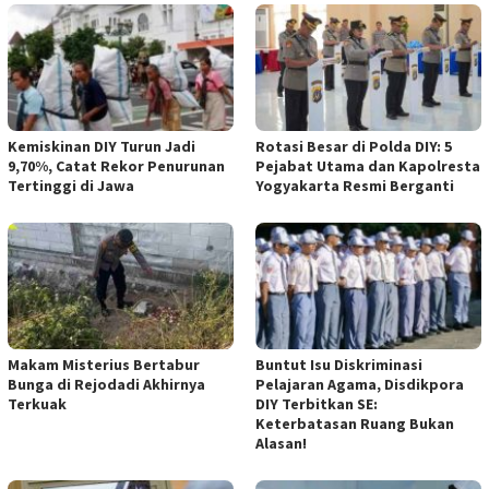
Kemiskinan DIY Turun Jadi
Rotasi Besar di Polda DIY: 5
9,70%, Catat Rekor Penurunan
Pejabat Utama dan Kapolresta
Tertinggi di Jawa
Yogyakarta Resmi Berganti
Makam Misterius Bertabur
Buntut Isu Diskriminasi
Bunga di Rejodadi Akhirnya
Pelajaran Agama, Disdikpora
Terkuak
DIY Terbitkan SE:
Keterbatasan Ruang Bukan
Alasan!