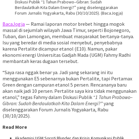
Diskusi Publik “1 Tahun Prabowo–Gibran: Sudah
Berdaulatkah Kita Dalam Energi?” yang diselenggarakan
Forum Jurnalis Yogyakarta, Rabu (30/10/2025). (BacaJogja)
BacaJogja
— Ramai laporan motor brebet hingga mogok
massal di sejumlah wilayah Jawa Timur, seperti Bojonegoro,
Tuban, dan Lamongan, membuat masyarakat bertanya-tanya.
Isu yang beredar di media sosial menyebut, penyebabnya
karena Pertalite dicampur etanol (E10). Namun, pakar
ekonomi energi Universitas Gadjah Mada (UGM) Fahmy Radhi
membantah keras dugaan tersebut.
“Saya rasa nggak benar ya. Jadi yang sekarang ini itu
menggunakan E5 sebenarnya bukan Pertalite, tapi Pertamax
Green dengan campuran etanol 5 persen. Rencananya baru
akan naik jadi 10 persen. Pertalite saya kira tidak menggunakan
etanol,” tegas Fahmy dalam Diskusi Publik
“1 Tahun Prabowo–
Gibran: Sudah Berdaulatkah Kita Dalam Energi?”
yang
diselenggarakan Forum Jurnalis Yogyakarta, Rabu
(30/10/2025).
Read More
Akademisi UGM Soroti Blunder dan Krisis Komunikasi Publik