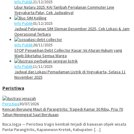
Info Publik
21/12/2025
Libur Nataru 2025: KAI Tambah Perjalanan Commuter Line
Yogyakarta-Palur, Cek Jadwalnya!
Info Publik
01/12/2025
Jadwal Pelayanan SIM Sleman Desember 2025, Cek Lokasi & Jam
Operasional Terbaru
Info Publik
26/11/2025
STOP Penagihan Debt Collector Kasar: Ini Aturan Hukum yang
Wajib Diketahui Semua Warga
Info Publik
11/11/2025
Jadwal dan Lokasi Pemadaman Listrik di Yogyakarta, Selasa 11
November 2025
Peristiwa
Peristiwa
30/07/2026
Kencan Berujung Maut di Parangtritis: Tragedi Kamar 30 Ribu, Pria 70
Tahun Meninggal Saat Berduaan
BacaJogja — Peristiwa tragis kembali terjadi di kawasan objek wisata
Pantai Parangtritis, Kapanewon Kretek, Kabupaten […]