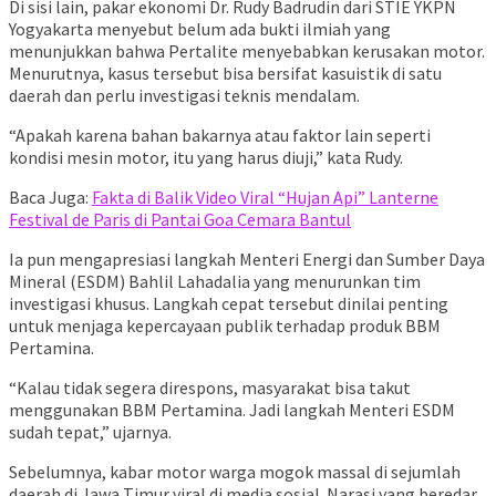
Di sisi lain, pakar ekonomi Dr. Rudy Badrudin dari STIE YKPN
Yogyakarta menyebut belum ada bukti ilmiah yang
menunjukkan bahwa Pertalite menyebabkan kerusakan motor.
Menurutnya, kasus tersebut bisa bersifat kasuistik di satu
daerah dan perlu investigasi teknis mendalam.
“Apakah karena bahan bakarnya atau faktor lain seperti
kondisi mesin motor, itu yang harus diuji,” kata Rudy.
Baca Juga:
Fakta di Balik Video Viral “Hujan Api” Lanterne
Festival de Paris di Pantai Goa Cemara Bantul
Ia pun mengapresiasi langkah Menteri Energi dan Sumber Daya
Mineral (ESDM) Bahlil Lahadalia yang menurunkan tim
investigasi khusus. Langkah cepat tersebut dinilai penting
untuk menjaga kepercayaan publik terhadap produk BBM
Pertamina.
“Kalau tidak segera direspons, masyarakat bisa takut
menggunakan BBM Pertamina. Jadi langkah Menteri ESDM
sudah tepat,” ujarnya.
Sebelumnya, kabar motor warga mogok massal di sejumlah
daerah di Jawa Timur viral di media sosial. Narasi yang beredar