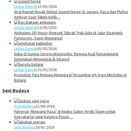
Lintas Daerah
27/05/2026
Viral Rumah Rusak Akibat Sound Horeg di Jepara, Kaca dan Plafon
Ambyar Saat Takbir Kelili…
Lintas Daerah
13/05/2026
Ambulans GP Ansor Ringsek Tabrak Truk Gula di Jalur Deandels
Purworejo, Sopir Meninggal
Lintas Daerah
01/05/2026
Duka di Sungai Serayu Wonosobo: Remaja Asal Temanggung
Ditemukan Meninggal di Sikancil
Lintas Daerah
21/02/2026
Kronologi Tiga Remaja Meninggal Tersambar KA Argo Merbabu di
Batang
Seni Budaya
Seni Budaya
21/06/2026
Pameran ‘Rimpang Rasa’ di Kiniko Galeri: Kritik Tajam untuk
Yogyakarta yang Katanya Pusat …
Seni Budaya
20/01/2026