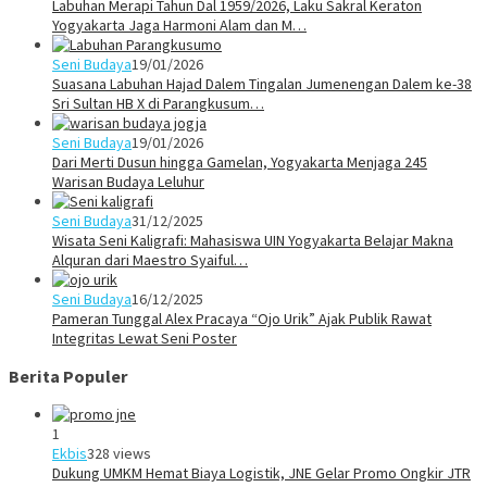
Labuhan Merapi Tahun Dal 1959/2026, Laku Sakral Keraton
Yogyakarta Jaga Harmoni Alam dan M…
Seni Budaya
19/01/2026
Suasana Labuhan Hajad Dalem Tingalan Jumenengan Dalem ke-38
Sri Sultan HB X di Parangkusum…
Seni Budaya
19/01/2026
Dari Merti Dusun hingga Gamelan, Yogyakarta Menjaga 245
Warisan Budaya Leluhur
Seni Budaya
31/12/2025
Wisata Seni Kaligrafi: Mahasiswa UIN Yogyakarta Belajar Makna
Alquran dari Maestro Syaiful…
Seni Budaya
16/12/2025
Pameran Tunggal Alex Pracaya “Ojo Urik” Ajak Publik Rawat
Integritas Lewat Seni Poster
Berita Populer
1
Ekbis
328 views
Dukung UMKM Hemat Biaya Logistik, JNE Gelar Promo Ongkir JTR