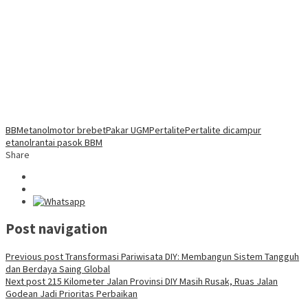
BBM
etanol
motor brebet
Pakar UGM
Pertalite
Pertalite dicampur
etanol
rantai pasok BBM
Share
Post navigation
Previous post
Transformasi Pariwisata DIY: Membangun Sistem Tangguh
dan Berdaya Saing Global
Next post
215 Kilometer Jalan Provinsi DIY Masih Rusak, Ruas Jalan
Godean Jadi Prioritas Perbaikan