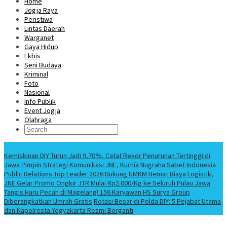
Home
Jogja Raya
Peristiwa
Lintas Daerah
Warganet
Gaya Hidup
Ekbis
Seni Budaya
Kriminal
Foto
Nasional
Info Publik
Event Jogja
Olahraga
Berita Terbaru
Kemiskinan DIY Turun Jadi 9,70%, Catat Rekor Penurunan Tertinggi di
Jawa
Pimpin Strategi Komunikasi JNE, Kurnia Nugraha Sabet Indonesia
Public Relations Top Leader 2026
Dukung UMKM Hemat Biaya Logistik,
JNE Gelar Promo Ongkir JTR Mulai Rp2.000/Kg ke Seluruh Pulau Jawa
Tangis Haru Pecah di Magelang! 156 Karyawan HS Surya Group
Diberangkatkan Umrah Gratis
Rotasi Besar di Polda DIY: 5 Pejabat Utama
dan Kapolresta Yogyakarta Resmi Berganti