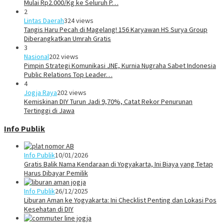
Mulai Rp2.000/Kg ke Seluruh P…
2
Lintas Daerah
324 views
Tangis Haru Pecah di Magelang! 156 Karyawan HS Surya Group
Diberangkatkan Umrah Gratis
3
Nasional
202 views
Pimpin Strategi Komunikasi JNE, Kurnia Nugraha Sabet Indonesia
Public Relations Top Leader…
4
Jogja Raya
202 views
Kemiskinan DIY Turun Jadi 9,70%, Catat Rekor Penurunan
Tertinggi di Jawa
Info Publik
Info Publik
10/01/2026
Gratis Balik Nama Kendaraan di Yogyakarta, Ini Biaya yang Tetap
Harus Dibayar Pemilik
Info Publik
26/12/2025
Liburan Aman ke Yogyakarta: Ini Checklist Penting dan Lokasi Pos
Kesehatan di DIY