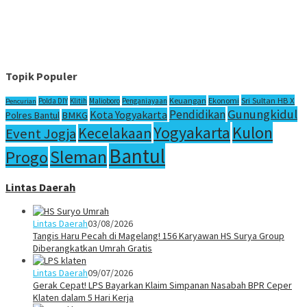
Topik Populer
Sri Sultan HB X
Keuangan
Ekonomi
Polda DIY
Klitih
Malioboro
Penganiayaan
Pencurian
Gunungkidul
Pendidikan
Kota Yogyakarta
Polres Bantul
BMKG
Yogyakarta
Kulon
Kecelakaan
Event Jogja
Bantul
Sleman
Progo
Lintas Daerah
Lintas Daerah
03/08/2026
Tangis Haru Pecah di Magelang! 156 Karyawan HS Surya Group
Diberangkatkan Umrah Gratis
Lintas Daerah
09/07/2026
Gerak Cepat! LPS Bayarkan Klaim Simpanan Nasabah BPR Ceper
Klaten dalam 5 Hari Kerja