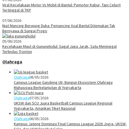
Viral Kecelakaan Motor Vs Mobil di Bantul: Pemotor Kabur, Tapi Celurit
Tertinggal di TKP
07/06/2026
Niat Mancing Berujung Duka: Pemancing Asal Bantul Ditemukan Tak
Bernyawa di Sungai Progo
05/06/2026
Kecelakaan Maut di Gunungkidul: Gagal Jaga Jarak, Satu Meninggal
Terlindas Tronton
Olahraga
Olahraga
08/05/2026
Campus League Gandeng UII, Bangun Ekosistem Olahraga
Mahasiswa Berkelanjutan di Yogyakarta
Olahraga
07/05/2026
UKSW dan SCU Juara Basketball Campus League Regional
Yogyakarta, Amankan Tiket Nasional
Olahraga
06/05/2026
Kampus Jateng Dominasi Final Campus League 2026 Jogja, UKSW,
SCU, dan USM Berebut Gelar