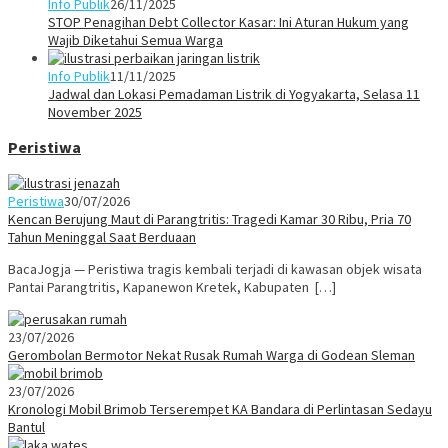
Info Publik
26/11/2025
STOP Penagihan Debt Collector Kasar: Ini Aturan Hukum yang
Wajib Diketahui Semua Warga
Info Publik
11/11/2025
Jadwal dan Lokasi Pemadaman Listrik di Yogyakarta, Selasa 11
November 2025
Peristiwa
Peristiwa
30/07/2026
Kencan Berujung Maut di Parangtritis: Tragedi Kamar 30 Ribu, Pria 70
Tahun Meninggal Saat Berduaan
BacaJogja — Peristiwa tragis kembali terjadi di kawasan objek wisata
Pantai Parangtritis, Kapanewon Kretek, Kabupaten […]
23/07/2026
Gerombolan Bermotor Nekat Rusak Rumah Warga di Godean Sleman
23/07/2026
Kronologi Mobil Brimob Terserempet KA Bandara di Perlintasan Sedayu
Bantul