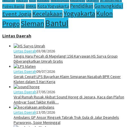
Sri Sultan HB X
Keuangan
Ekonomi
Polda DIY
Klitih
Malioboro
Penganiayaan
Pencurian
Gunungkidul
Pendidikan
Kota Yogyakarta
Polres Bantul
BMKG
Yogyakarta
Kulon
Kecelakaan
Event Jogja
Bantul
Sleman
Progo
Lintas Daerah
Lintas Daerah
03/08/2026
Tangis Haru Pecah di Magelang! 156 Karyawan HS Surya Group
Diberangkatkan Umrah Gratis
Lintas Daerah
09/07/2026
Gerak Cepat! LPS Bayarkan Klaim Simpanan Nasabah BPR Ceper
Klaten dalam 5 Hari Kerja
Lintas Daerah
27/05/2026
Viral Rumah Rusak Akibat Sound Horeg di Jepara, Kaca dan Plafon
Ambyar Saat Takbir Kelili…
Lintas Daerah
13/05/2026
Ambulans GP Ansor Ringsek Tabrak Truk Gula di Jalur Deandels
Purworejo, Sopir Meninggal