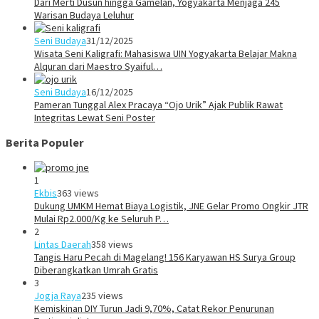
Dari Merti Dusun hingga Gamelan, Yogyakarta Menjaga 245
Warisan Budaya Leluhur
Seni Budaya
31/12/2025
Wisata Seni Kaligrafi: Mahasiswa UIN Yogyakarta Belajar Makna
Alquran dari Maestro Syaiful…
Seni Budaya
16/12/2025
Pameran Tunggal Alex Pracaya “Ojo Urik” Ajak Publik Rawat
Integritas Lewat Seni Poster
Berita Populer
1
Ekbis
363 views
Dukung UMKM Hemat Biaya Logistik, JNE Gelar Promo Ongkir JTR
Mulai Rp2.000/Kg ke Seluruh P…
2
Lintas Daerah
358 views
Tangis Haru Pecah di Magelang! 156 Karyawan HS Surya Group
Diberangkatkan Umrah Gratis
3
Jogja Raya
235 views
Kemiskinan DIY Turun Jadi 9,70%, Catat Rekor Penurunan