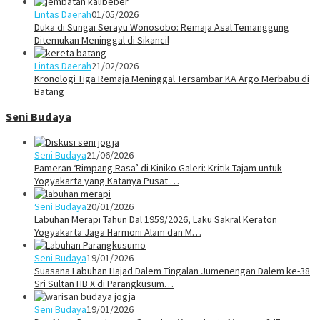
Lintas Daerah
01/05/2026
Duka di Sungai Serayu Wonosobo: Remaja Asal Temanggung
Ditemukan Meninggal di Sikancil
Lintas Daerah
21/02/2026
Kronologi Tiga Remaja Meninggal Tersambar KA Argo Merbabu di
Batang
Seni Budaya
Seni Budaya
21/06/2026
Pameran ‘Rimpang Rasa’ di Kiniko Galeri: Kritik Tajam untuk
Yogyakarta yang Katanya Pusat …
Seni Budaya
20/01/2026
Labuhan Merapi Tahun Dal 1959/2026, Laku Sakral Keraton
Yogyakarta Jaga Harmoni Alam dan M…
Seni Budaya
19/01/2026
Suasana Labuhan Hajad Dalem Tingalan Jumenengan Dalem ke-38
Sri Sultan HB X di Parangkusum…
Seni Budaya
19/01/2026