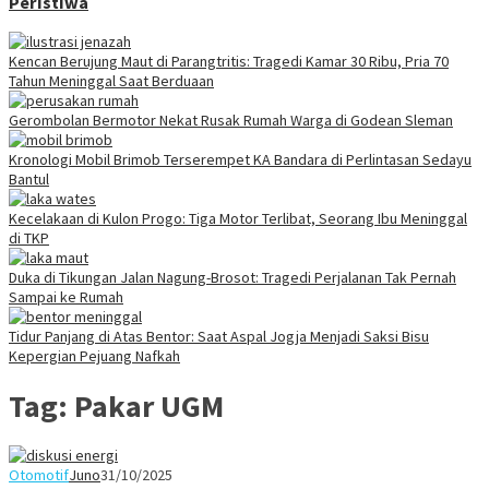
Peristiwa
Kencan Berujung Maut di Parangtritis: Tragedi Kamar 30 Ribu, Pria 70
Tahun Meninggal Saat Berduaan
Gerombolan Bermotor Nekat Rusak Rumah Warga di Godean Sleman
Kronologi Mobil Brimob Terserempet KA Bandara di Perlintasan Sedayu
Bantul
Kecelakaan di Kulon Progo: Tiga Motor Terlibat, Seorang Ibu Meninggal
di TKP
Duka di Tikungan Jalan Nagung-Brosot: Tragedi Perjalanan Tak Pernah
Sampai ke Rumah
Tidur Panjang di Atas Bentor: Saat Aspal Jogja Menjadi Saksi Bisu
Kepergian Pejuang Nafkah
Tag:
Pakar UGM
Otomotif
Juno
31/10/2025