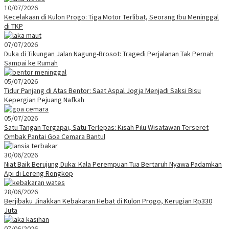
10/07/2026
Kecelakaan di Kulon Progo: Tiga Motor Terlibat, Seorang Ibu Meninggal
di TKP
07/07/2026
Duka di Tikungan Jalan Nagung-Brosot: Tragedi Perjalanan Tak Pernah
Sampai ke Rumah
05/07/2026
Tidur Panjang di Atas Bentor: Saat Aspal Jogja Menjadi Saksi Bisu
Kepergian Pejuang Nafkah
05/07/2026
Satu Tangan Tergapai, Satu Terlepas: Kisah Pilu Wisatawan Terseret
Ombak Pantai Goa Cemara Bantul
30/06/2026
Niat Baik Berujung Duka: Kala Perempuan Tua Bertaruh Nyawa Padamkan
Api di Lereng Rongkop
28/06/2026
Berjibaku Jinakkan Kebakaran Hebat di Kulon Progo, Kerugian Rp330
Juta
07/06/2026