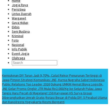
Home
Jogja Raya
Peristiwa
Lintas Daerah
Warganet
Gaya Hidup
Ekbis
Seni Budaya
Kriminal
Foto
Nasional
Info Publik
Event Jogja
Olahraga
Berita Terbaru
Kemiskinan DIY Turun Jadi 9,70%, Catat Rekor Penurunan Tertinggi di
Jawa
Pimpin Strategi Komunikasi JNE, Kurnia Nugraha Sabet Indonesia
Public Relations Top Leader 2026
Dukung UMKM Hemat Biaya Logistik,
JNE Gelar Promo Ongkir JTR Mulai Rp2.000/Kg ke Seluruh Pulau Jawa
Tangis Haru Pecah di Magelang! 156 Karyawan HS Surya Group
Diberangkatkan Umrah Gratis
Rotasi Besar di Polda DIY: 5 Pejabat Utama
dan Kapolresta Yogyakarta Resmi Berganti