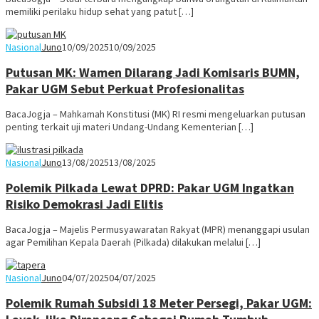
memiliki perilaku hidup sehat yang patut […]
Nasional
Juno
10/09/2025
10/09/2025
Putusan MK: Wamen Dilarang Jadi Komisaris BUMN,
Pakar UGM Sebut Perkuat Profesionalitas
BacaJogja – Mahkamah Konstitusi (MK) RI resmi mengeluarkan putusan
penting terkait uji materi Undang-Undang Kementerian […]
Nasional
Juno
13/08/2025
13/08/2025
Polemik Pilkada Lewat DPRD: Pakar UGM Ingatkan
Risiko Demokrasi Jadi Elitis
BacaJogja – Majelis Permusyawaratan Rakyat (MPR) menanggapi usulan
agar Pemilihan Kepala Daerah (Pilkada) dilakukan melalui […]
Nasional
Juno
04/07/2025
04/07/2025
Polemik Rumah Subsidi 18 Meter Persegi, Pakar UGM: