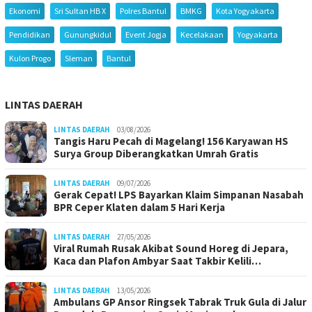
Ekonomi
Sri Sultan HB X
Polres Bantul
BMKG
Kota Yogyakarta
Pendidikan
Gunungkidul
Event Jogja
Kecelakaan
Yogyakarta
Kulon Progo
Sleman
Bantul
LINTAS DAERAH
LINTAS DAERAH
03/08/2026
Tangis Haru Pecah di Magelang! 156 Karyawan HS
Surya Group Diberangkatkan Umrah Gratis
LINTAS DAERAH
09/07/2026
Gerak Cepat! LPS Bayarkan Klaim Simpanan Nasabah
BPR Ceper Klaten dalam 5 Hari Kerja
LINTAS DAERAH
27/05/2026
Viral Rumah Rusak Akibat Sound Horeg di Jepara,
Kaca dan Plafon Ambyar Saat Takbir Kelili…
LINTAS DAERAH
13/05/2026
Ambulans GP Ansor Ringsek Tabrak Truk Gula di Jalur