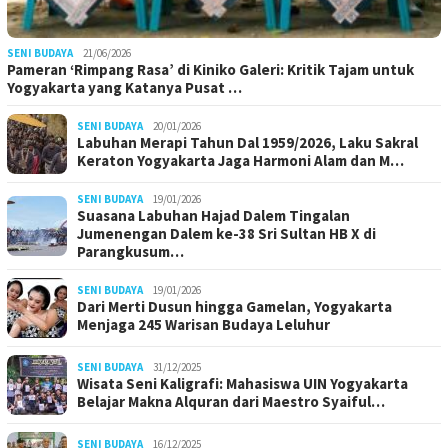
SENI BUDAYA
21/06/2026
Pameran ‘Rimpang Rasa’ di Kiniko Galeri: Kritik Tajam untuk
Yogyakarta yang Katanya Pusat …
SENI BUDAYA
20/01/2026
Labuhan Merapi Tahun Dal 1959/2026, Laku Sakral
Keraton Yogyakarta Jaga Harmoni Alam dan M…
SENI BUDAYA
19/01/2026
Suasana Labuhan Hajad Dalem Tingalan
Jumenengan Dalem ke-38 Sri Sultan HB X di
Parangkusum…
SENI BUDAYA
19/01/2026
Dari Merti Dusun hingga Gamelan, Yogyakarta
Menjaga 245 Warisan Budaya Leluhur
SENI BUDAYA
31/12/2025
Wisata Seni Kaligrafi: Mahasiswa UIN Yogyakarta
Belajar Makna Alquran dari Maestro Syaiful…
SENI BUDAYA
16/12/2025