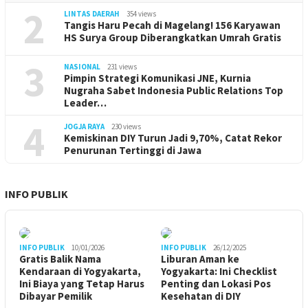
2
LINTAS DAERAH
354 views
Tangis Haru Pecah di Magelang! 156 Karyawan
HS Surya Group Diberangkatkan Umrah Gratis
3
NASIONAL
231 views
Pimpin Strategi Komunikasi JNE, Kurnia
Nugraha Sabet Indonesia Public Relations Top
Leader…
4
JOGJA RAYA
230 views
Kemiskinan DIY Turun Jadi 9,70%, Catat Rekor
Penurunan Tertinggi di Jawa
INFO PUBLIK
INFO PUBLIK
10/01/2026
INFO PUBLIK
26/12/2025
Gratis Balik Nama
Liburan Aman ke
Kendaraan di Yogyakarta,
Yogyakarta: Ini Checklist
Ini Biaya yang Tetap Harus
Penting dan Lokasi Pos
Dibayar Pemilik
Kesehatan di DIY