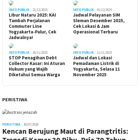
INFO PUBLIK
21/12/2025
INFO PUBLIK
01/12/2025
Libur Nataru 2025: KAI
Jadwal Pelayanan SIM
Tambah Perjalanan
Sleman Desember 2025,
Commuter Line
Cek Lokasi & Jam
Yogyakarta-Palur, Cek
Operasional Terbaru
Jadwalnya!
INFO PUBLIK
26/11/2025
INFO PUBLIK
11/11/2025
STOP Penagihan Debt
Jadwal dan Lokasi
Collector Kasar: Ini Aturan
Pemadaman Listrik di
Hukum yang Wajib
Yogyakarta, Selasa 11
Diketahui Semua Warga
November 2025
PERISTIWA
PERISTIWA
30/07/2026
Kencan Berujung Maut di Parangtritis:
Tragedi Kamar 30 Ribu, Pria 70 Tahun