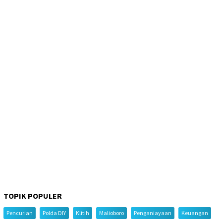
TOPIK POPULER
Pencurian
Polda DIY
Klitih
Malioboro
Penganiayaan
Keuangan