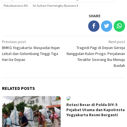
Pakubuwana XIII
Sri Sultan Hamengku Buwono X
SHARE
Post
Previous post
Next post
BMKG Yogyakarta: Waspadai Hujan
Tragedi Pagi di Depan Gereja
navigation
Lebat dan Gelombang Tinggi Tiga
Nanggulan Kulon Progo: Perjalanan
Hari ke Depan
Terakhir Seorang Ibu Menuju
Ibadah
RELATED POSTS
Rotasi Besar di Polda DIY: 5
Pejabat Utama dan Kapolresta
Yogyakarta Resmi Berganti