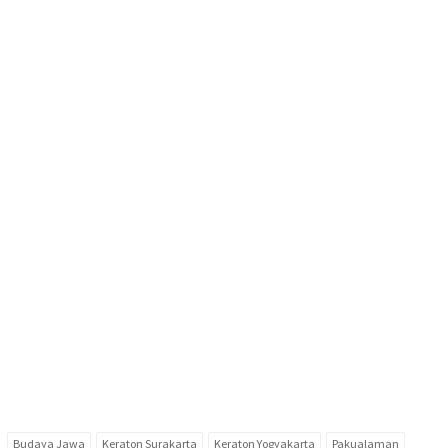
Budaya Jawa
Keraton Surakarta
Keraton Yogyakarta
Pakualaman