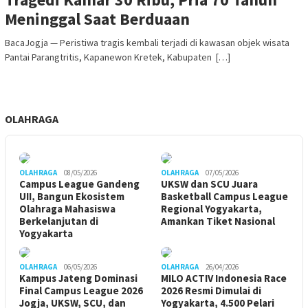
Meninggal Saat Berduaan
BacaJogja — Peristiwa tragis kembali terjadi di kawasan objek wisata
Pantai Parangtritis, Kapanewon Kretek, Kabupaten […]
OLAHRAGA
OLAHRAGA
08/05/2026
OLAHRAGA
07/05/2026
Campus League Gandeng
UKSW dan SCU Juara
UII, Bangun Ekosistem
Basketball Campus League
Olahraga Mahasiswa
Regional Yogyakarta,
Berkelanjutan di
Amankan Tiket Nasional
Yogyakarta
OLAHRAGA
06/05/2026
OLAHRAGA
26/04/2026
Kampus Jateng Dominasi
MILO ACTIV Indonesia Race
Final Campus League 2026
2026 Resmi Dimulai di
Jogja, UKSW, SCU, dan
Yogyakarta, 4.500 Pelari