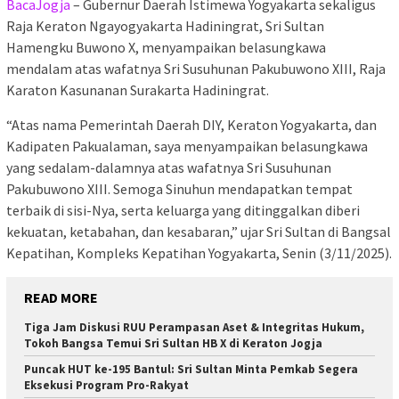
BacaJogja
– Gubernur Daerah Istimewa Yogyakarta sekaligus
Raja Keraton Ngayogyakarta Hadiningrat, Sri Sultan
Hamengku Buwono X, menyampaikan belasungkawa
mendalam atas wafatnya Sri Susuhunan Pakubuwono XIII, Raja
Karaton Kasunanan Surakarta Hadiningrat.
“Atas nama Pemerintah Daerah DIY, Keraton Yogyakarta, dan
Kadipaten Pakualaman, saya menyampaikan belasungkawa
yang sedalam-dalamnya atas wafatnya Sri Susuhunan
Pakubuwono XIII. Semoga Sinuhun mendapatkan tempat
terbaik di sisi-Nya, serta keluarga yang ditinggalkan diberi
kekuatan, ketabahan, dan kesabaran,” ujar Sri Sultan di Bangsal
Kepatihan, Kompleks Kepatihan Yogyakarta, Senin (3/11/2025).
READ MORE
Tiga Jam Diskusi RUU Perampasan Aset & Integritas Hukum,
Tokoh Bangsa Temui Sri Sultan HB X di Keraton Jogja
Puncak HUT ke-195 Bantul: Sri Sultan Minta Pemkab Segera
Eksekusi Program Pro-Rakyat