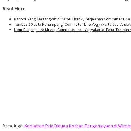
Read More
Kanopi Seng Tersangkut di Kabel Listrik, Perjalanan Commuter Line
Tembus 10 Juta Penumpang! Commuter Line Yogyakarta Jadi Andal
Libur Panjang Isra Mikraj, Commuter Line Yogyakarta–Palur Tambah 
Baca Juga:
Kematian Pria Diduga Korban Penganiayaan di Wirobra