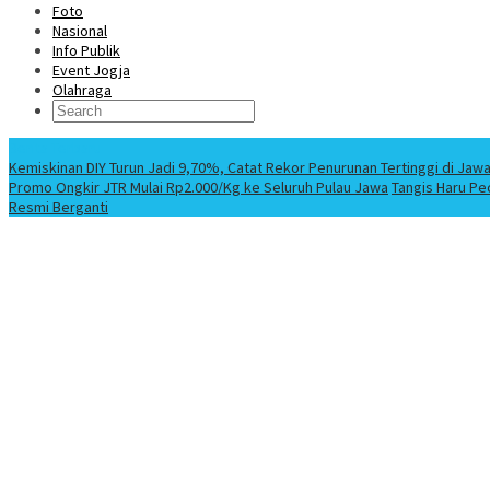
Foto
Nasional
Info Publik
Event Jogja
Olahraga
Berita Terbaru
Kemiskinan DIY Turun Jadi 9,70%, Catat Rekor Penurunan Tertinggi di Jaw
Promo Ongkir JTR Mulai Rp2.000/Kg ke Seluruh Pulau Jawa
Tangis Haru Pe
Resmi Berganti