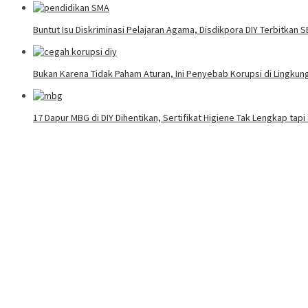
Buntut Isu Diskriminasi Pelajaran Agama, Disdikpora DIY Terbitkan 
Bukan Karena Tidak Paham Aturan, Ini Penyebab Korupsi di Lingku
17 Dapur MBG di DIY Dihentikan, Sertifikat Higiene Tak Lengkap tap