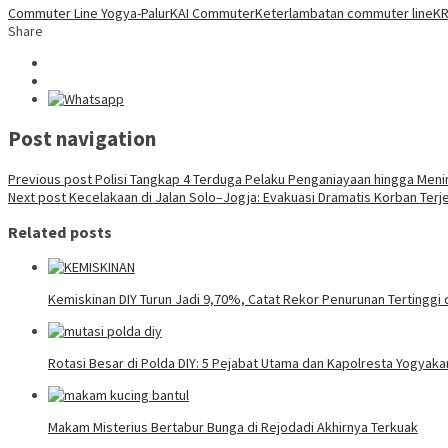
Commuter Line Yogya-Palur
KAI Commuter
Keterlambatan commuter line
KR
Share
Post navigation
Previous post
Polisi Tangkap 4 Terduga Pelaku Penganiayaan hingga Menin
Next post
Kecelakaan di Jalan Solo–Jogja: Evakuasi Dramatis Korban Terj
Related posts
Kemiskinan DIY Turun Jadi 9,70%, Catat Rekor Penurunan Tertinggi 
Rotasi Besar di Polda DIY: 5 Pejabat Utama dan Kapolresta Yogyaka
Makam Misterius Bertabur Bunga di Rejodadi Akhirnya Terkuak