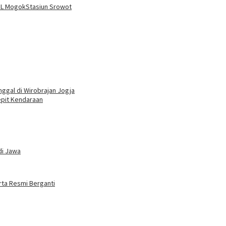
L Mogok
Stasiun Srowot
ggal di Wirobrajan Jogja
epit Kendaraan
di Jawa
rta Resmi Berganti