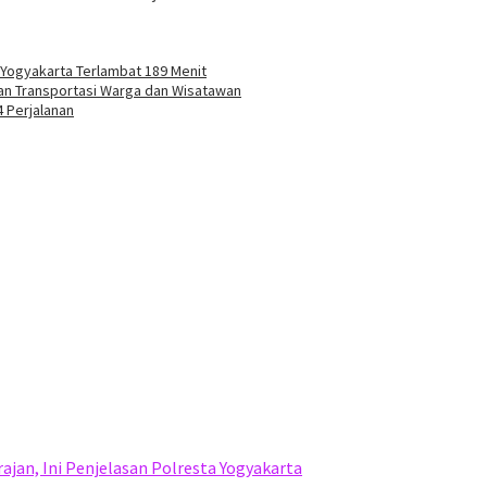
 Yogyakarta Terlambat 189 Menit
an Transportasi Warga dan Wisatawan
4 Perjalanan
jan, Ini Penjelasan Polresta Yogyakarta