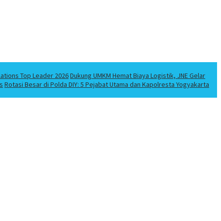
lations Top Leader 2026
Dukung UMKM Hemat Biaya Logistik, JNE Gelar
s
Rotasi Besar di Polda DIY: 5 Pejabat Utama dan Kapolresta Yogyakarta