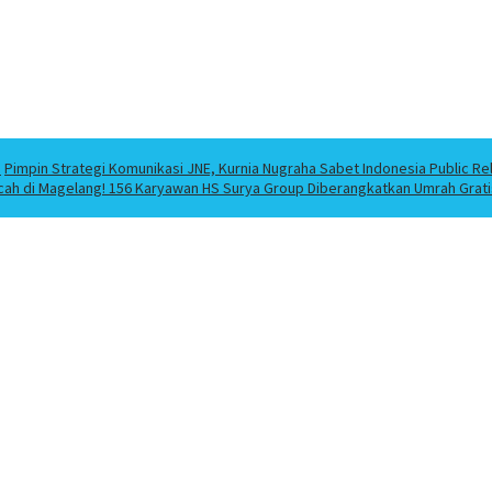
a
Pimpin Strategi Komunikasi JNE, Kurnia Nugraha Sabet Indonesia Public Re
cah di Magelang! 156 Karyawan HS Surya Group Diberangkatkan Umrah Grati