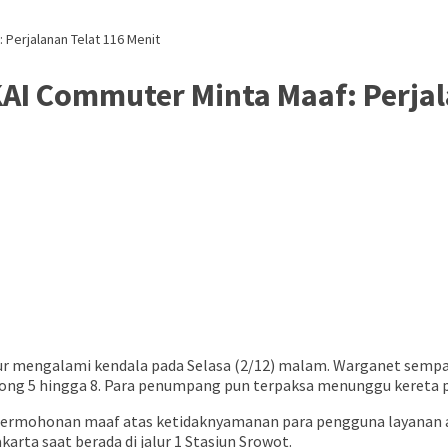
Perjalanan Telat 116 Menit
KAI Commuter Minta Maaf: Perjal
alur mengalami kendala pada Selasa (2/12) malam. Warganet se
rbong 5 hingga 8. Para penumpang pun terpaksa menunggu kereta p
rmohonan maaf atas ketidaknyamanan para pengguna layanan aki
arta saat berada di jalur 1 Stasiun Srowot.