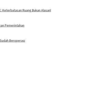
SE: Keterbatasan Ruang Bukan Alasan!
ngan Pemerintahan
i Sudah Beroperasi