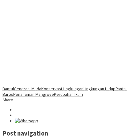
Bantul
Generasi Muda
Konservasi Lingkungan
Lingkungan Hidup
Pantai
Baros
Penanaman Mangrove
Perubahan Iklim
Share
Post navigation