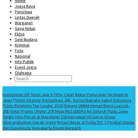
Home
Jogja Raya
Peristiwa
Lintas Daerah
Warganet
Gaya Hidup
Ekbis
Seni Budaya
Kriminal
Foto
Nasional
Info Publik
Event Jogja
Olahraga
Berita Terbaru
Kemiskinan DIY Turun Jadi 9,70%, Catat Rekor Penurunan Tertinggi di
Jawa
Pimpin Strategi Komunikasi JNE, Kurnia Nugraha Sabet Indonesia
Public Relations Top Leader 2026
Dukung UMKM Hemat Biaya Logistik,
JNE Gelar Promo Ongkir JTR Mulai Rp2.000/Kg ke Seluruh Pulau Jawa
Tangis Haru Pecah di Magelang! 156 Karyawan HS Surya Group
Diberangkatkan Umrah Gratis
Rotasi Besar di Polda DIY: 5 Pejabat Utama
dan Kapolresta Yogyakarta Resmi Berganti