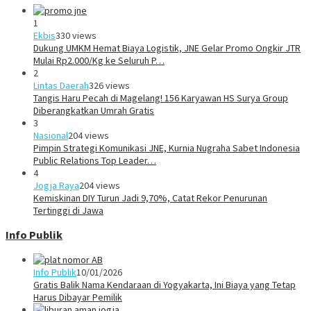
1
Ekbis
330 views
Dukung UMKM Hemat Biaya Logistik, JNE Gelar Promo Ongkir JTR
Mulai Rp2.000/Kg ke Seluruh P…
2
Lintas Daerah
326 views
Tangis Haru Pecah di Magelang! 156 Karyawan HS Surya Group
Diberangkatkan Umrah Gratis
3
Nasional
204 views
Pimpin Strategi Komunikasi JNE, Kurnia Nugraha Sabet Indonesia
Public Relations Top Leader…
4
Jogja Raya
204 views
Kemiskinan DIY Turun Jadi 9,70%, Catat Rekor Penurunan
Tertinggi di Jawa
Info Publik
Info Publik
10/01/2026
Gratis Balik Nama Kendaraan di Yogyakarta, Ini Biaya yang Tetap
Harus Dibayar Pemilik