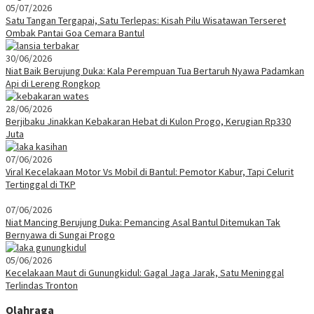
05/07/2026
Satu Tangan Tergapai, Satu Terlepas: Kisah Pilu Wisatawan Terseret
Ombak Pantai Goa Cemara Bantul
30/06/2026
Niat Baik Berujung Duka: Kala Perempuan Tua Bertaruh Nyawa Padamkan
Api di Lereng Rongkop
28/06/2026
Berjibaku Jinakkan Kebakaran Hebat di Kulon Progo, Kerugian Rp330
Juta
07/06/2026
Viral Kecelakaan Motor Vs Mobil di Bantul: Pemotor Kabur, Tapi Celurit
Tertinggal di TKP
07/06/2026
Niat Mancing Berujung Duka: Pemancing Asal Bantul Ditemukan Tak
Bernyawa di Sungai Progo
05/06/2026
Kecelakaan Maut di Gunungkidul: Gagal Jaga Jarak, Satu Meninggal
Terlindas Tronton
Olahraga