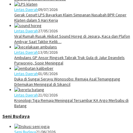
Lintas Daerah
09/07/2026
Gerak Cepat! LPS Bayarkan Klaim Simpanan Nasabah BPR Ceper
Klaten dalam 5 Hari Kerja
Lintas Daerah
27/05/2026
Viral Rumah Rusak Akibat Sound Horeg di Jepara, Kaca dan Plafon
Ambyar Saat Takbir Kelili…
Lintas Daerah
13/05/2026
Ambulans GP Ansor Ringsek Tabrak Truk Gula di Jalur Deandels
Purworejo, Sopir Meninggal
Lintas Daerah
01/05/2026
Duka di Sungai Serayu Wonosobo: Remaja Asal Temanggung
Ditemukan Meninggal di Sikancil
Lintas Daerah
21/02/2026
Kronologi Tiga Remaja Meninggal Tersambar KA Argo Merbabu di
Batang
Seni Budaya
Seni Budaya
21/06/2026