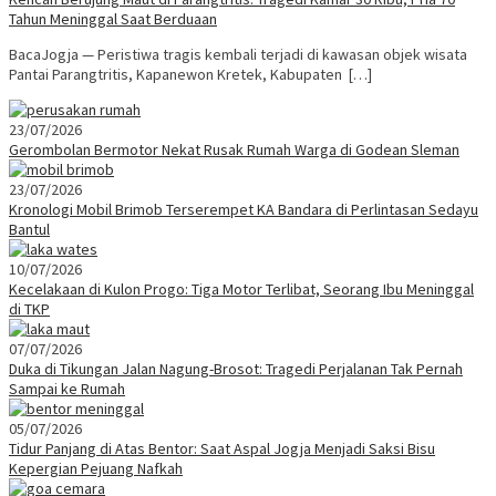
Tahun Meninggal Saat Berduaan
BacaJogja — Peristiwa tragis kembali terjadi di kawasan objek wisata
Pantai Parangtritis, Kapanewon Kretek, Kabupaten […]
23/07/2026
Gerombolan Bermotor Nekat Rusak Rumah Warga di Godean Sleman
23/07/2026
Kronologi Mobil Brimob Terserempet KA Bandara di Perlintasan Sedayu
Bantul
10/07/2026
Kecelakaan di Kulon Progo: Tiga Motor Terlibat, Seorang Ibu Meninggal
di TKP
07/07/2026
Duka di Tikungan Jalan Nagung-Brosot: Tragedi Perjalanan Tak Pernah
Sampai ke Rumah
05/07/2026
Tidur Panjang di Atas Bentor: Saat Aspal Jogja Menjadi Saksi Bisu
Kepergian Pejuang Nafkah