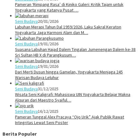
Pameran ‘Rimpang Rasa’ di Kiniko Galeri: Kritik Tajam untuk
Yogyakarta yang Katanya Pusat …
Seni Budaya
20/01/2026
Labuhan Merapi Tahun Dal 1959/2026, Laku Sakral Keraton
Yogyakarta Jaga Harmoni Alam dan M…
Seni Budaya
19/01/2026
Suasana Labuhan Hajad Dalem Tingalan Jumenengan Dalem ke-38
Sri Sultan HB X di Parangkusum…
Seni Budaya
19/01/2026
Dari Merti Dusun hingga Gamelan, Yogyakarta Menjaga 245
Warisan Budaya Leluhur
Seni Budaya
31/12/2025
Wisata Seni Kaligrafi: Mahasiswa UIN Yogyakarta Belajar Makna
Alquran dari Maestro Syaiful…
Seni Budaya
16/12/2025
Pameran Tunggal Alex Pracaya “Ojo Urik” Ajak Publik Rawat
Integritas Lewat Seni Poster
Berita Populer