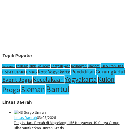
Topik Populer
Sri Sultan HB X
Keuangan
Ekonomi
Polda DIY
Klitih
Malioboro
Penganiayaan
Pencurian
Gunungkidul
Pendidikan
Kota Yogyakarta
Polres Bantul
BMKG
Yogyakarta
Kulon
Kecelakaan
Event Jogja
Bantul
Sleman
Progo
Lintas Daerah
Lintas Daerah
03/08/2026
Tangis Haru Pecah di Magelang! 156 Karyawan HS Surya Group
Diberangkatkan Umrah Gratis