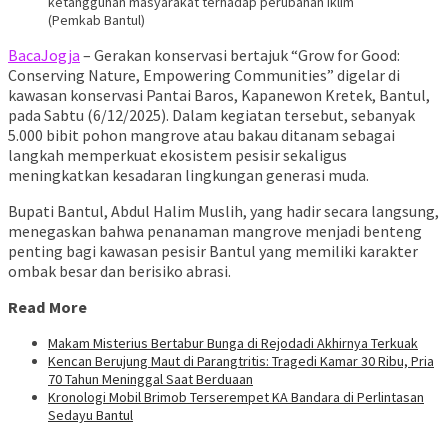
ketangguhan masyarakat terhadap perubahan iklim
(Pemkab Bantul)
BacaJogja
– Gerakan konservasi bertajuk “Grow for Good:
Conserving Nature, Empowering Communities” digelar di
kawasan konservasi Pantai Baros, Kapanewon Kretek, Bantul,
pada Sabtu (6/12/2025). Dalam kegiatan tersebut, sebanyak
5.000 bibit pohon mangrove atau bakau ditanam sebagai
langkah memperkuat ekosistem pesisir sekaligus
meningkatkan kesadaran lingkungan generasi muda.
Bupati Bantul, Abdul Halim Muslih, yang hadir secara langsung,
menegaskan bahwa penanaman mangrove menjadi benteng
penting bagi kawasan pesisir Bantul yang memiliki karakter
ombak besar dan berisiko abrasi.
Read More
Makam Misterius Bertabur Bunga di Rejodadi Akhirnya Terkuak
Kencan Berujung Maut di Parangtritis: Tragedi Kamar 30 Ribu, Pria
70 Tahun Meninggal Saat Berduaan
Kronologi Mobil Brimob Terserempet KA Bandara di Perlintasan
Sedayu Bantul