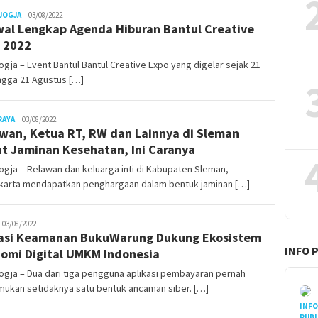
Juno
JOGJA
03/08/2022
al Lengkap Agenda Hiburan Bantul Creative
 2022
gja – Event Bantul Bantul Creative Expo yang digelar sejak 21
ingga 21 Agustus […]
Juno
RAYA
03/08/2022
wan, Ketua RT, RW dan Lainnya di Sleman
t Jaminan Kesehatan, Ini Caranya
gja – Relawan dan keluarga inti di Kabupaten Sleman,
karta mendapatkan penghargaan dalam bentuk jaminan […]
uno
03/08/2022
asi Keamanan BukuWarung Dukung Ekosistem
INFO 
omi Digital UMKM Indonesia
gja – Dua dari tiga pengguna aplikasi pembayaran pernah
ukan setidaknya satu bentuk ancaman siber. […]
INF
PUBL