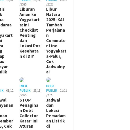
/2025
/2025
tis
Liburan
Libur
ik
Aman ke
Nataru
ma
Yogyakart
2025: KAI
daraa
a: Ini
Tambah
Checklist
Perjalana
yakart
Penting
n
ni
dan
Commute
ya
Lokasi Pos
r Line
g
Kesehata
Yogyakart
ap
n di DIY
a-Palur,
us
Cek
ayar
Jadwalny
ilik
a!
O
INFO
INFO
IK
01/12
PUBLIK
26/11
PUBLIK
11/11
/2025
/2025
wal
STOP
Jadwal
ayanan
Penagiha
dan
n Debt
Lokasi
man
Collector
Pemadam
sember
Kasar: Ini
an Listrik
5, Cek
Aturan
di