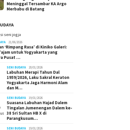
Meninggal Tersambar KA Argo
Merbabu di Batang
BUDAYA
Tidur Pa
Saat Asp
Saksi B
DAYA
21/06/2026
Nafkah
n ‘Rimpang Rasa’ di Kiniko Galeri:
 Tajam untuk Yogyakarta yang
kaan di Kulon Progo:
Duka di Tikungan Jalan
ya Pusat …
otor Terlibat, Seorang
Nagung-Brosot: Tragedi
ninggal di TKP
Perjalanan Tak Pernah
SENI BUDAYA
20/01/2026
Labuhan Merapi Tahun Dal
Sampai ke Rumah
1959/2026, Laku Sakral Keraton
Yogyakarta Jaga Harmoni Alam
dan M…
SENI BUDAYA
19/01/2026
Suasana Labuhan Hajad Dalem
Tingalan Jumenengan Dalem ke-
38 Sri Sultan HB X di
Parangkusum…
SENI BUDAYA
19/01/2026