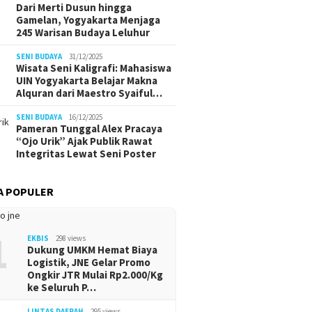
Dari Merti Dusun hingga
Gamelan, Yogyakarta Menjaga
245 Warisan Budaya Leluhur
SENI BUDAYA
31/12/2025
Wisata Seni Kaligrafi: Mahasiswa
UIN Yogyakarta Belajar Makna
Alquran dari Maestro Syaiful…
SENI BUDAYA
16/12/2025
Pameran Tunggal Alex Pracaya
“Ojo Urik” Ajak Publik Rawat
Integritas Lewat Seni Poster
A POPULER
1
EKBIS
298 views
Dukung UMKM Hemat Biaya
Logistik, JNE Gelar Promo
Ongkir JTR Mulai Rp2.000/Kg
ke Seluruh P…
LINTAS DAERAH
295 views