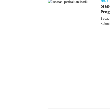
J
EKBIS
Siap
Prog
BacaJ
Kulon 