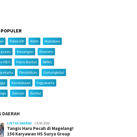
 POPULER
ian
Polda DIY
Klitih
Malioboro
iayaan
Keuangan
Ekonomi
an HB X
Polres Bantul
BMKG
gyakarta
Pendidikan
Gunungkidul
ogja
Kecelakaan
Yogyakarta
rogo
Sleman
Bantul
S DAERAH
LINTAS DAERAH
03/08/2026
Tangis Haru Pecah di Magelang!
156 Karyawan HS Surya Group