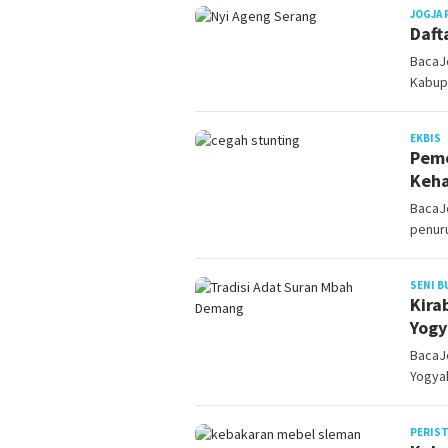
JOGJA 
Daft
BacaJ
Kabup
J
EKBIS
Peme
Keha
BacaJo
penur
SENI B
Kira
Yogy
BacaJo
Yogya
PERIS