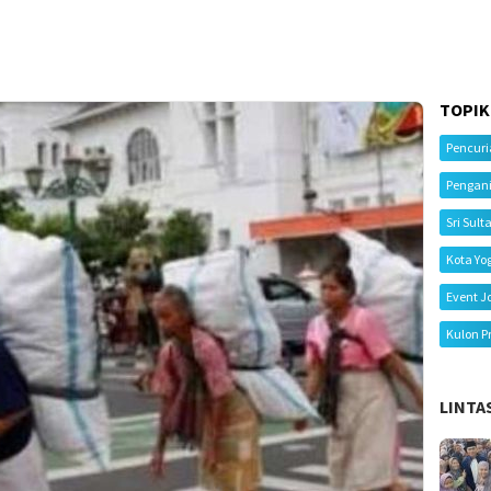
TOPIK
Pencur
Pengan
Sri Sult
Kota Yo
Event J
Kulon P
LINTA