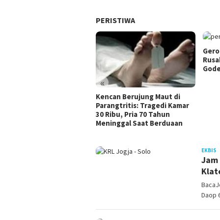
PERISTIWA
Gero
Rusa
Gode
«
Kencan Berujung Maut di
Parangtritis: Tragedi Kamar
30 Ribu, Pria 70 Tahun
Meninggal Saat Berduaan
BACA
J
EKBIS
JOGJA
Jam 
Klat
BacaJo
Daop 6