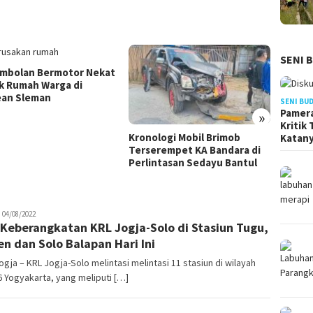
SENI 
mbolan Bermotor Nekat
k Rumah Warga di
an Sleman
SENI BU
Pamera
»
Kritik
Kronologi Mobil Brimob
Kecela
Katan
Terserempet KA Bandara di
Tiga M
Perlintasan Sedayu Bantul
Ibu Me
uno
04/08/2022
Keberangkatan KRL Jogja-Solo di Stasiun Tugu,
en dan Solo Balapan Hari Ini
gja – KRL Jogja-Solo melintasi melintasi 11 stasiun di wilayah
 Yogyakarta, yang meliputi […]