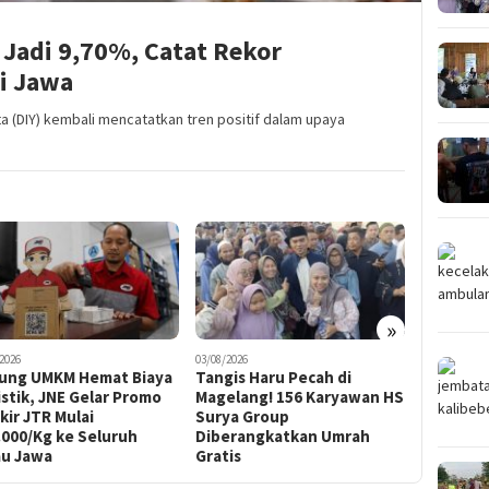
Jadi 9,70%, Catat Rekor
i Jawa
 (DIY) kembali mencatatkan tren positif dalam upaya
»
2026
03/08/2026
31/07/2026
ung UMKM Hemat Biaya
Tangis Haru Pecah di
Rotasi Be
stik, JNE Gelar Promo
Magelang! 156 Karyawan HS
Pejabat 
ir JTR Mulai
Surya Group
Kapolres
.000/Kg ke Seluruh
Diberangkatkan Umrah
Resmi Be
au Jawa
Gratis