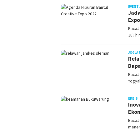
EVENT 
Jadw
Expo
BacaJo
Juli h
JOGJA 
Rela
Dapa
BacaJo
Yogya
J
EKBIS
Inov
Ekon
BacaJo
menem