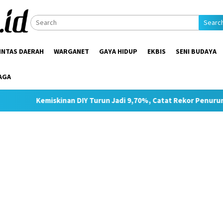
Searc
INTAS DAERAH
WARGANET
GAYA HIDUP
EKBIS
SENI BUDAYA
AGA
an DIY Turun Jadi 9,70%, Catat Rekor Penurunan Tertinggi di Ja