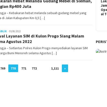
karan Hebat Melanda Gudang Mebel di Sleman,
Lok
Ja
gian Rp400 Juta
Ope
ogja – Kebakaran hebat melanda sebuah gudang mebel yang
al 
 di Jalan Kabupaten Km 0,5 […]
Juno
UBLIK
03/08/2022
al Layanan SIM di Kulon Progo Siang Malam
ma Agustus 2022
PERIS
gja – Satlantas Polres Kulon Progo menyediakan layanan SIM
warga Bumi Menoreh selama Agustus […]
769
770
771
772
…
1,111
»