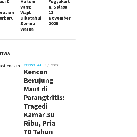
asi &
Hukum
Yogyakart
m
yang
a, Selasa
rasion
Wajib
11
Terbaru
Diketahui
November
Semua
2025
Warga
TIWA
PERISTIWA
30/07/2026
Kencan
Berujung
Maut di
Parangtritis:
Tragedi
Kamar 30
Ribu, Pria
70 Tahun