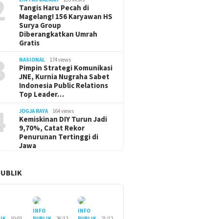
2
Tangis Haru Pecah di
Magelang! 156 Karyawan HS
Surya Group
Diberangkatkan Umrah
Gratis
3
NASIONAL
174 views
Pimpin Strategi Komunikasi
JNE, Kurnia Nugraha Sabet
Indonesia Public Relations
Top Leader…
4
JOGJA RAYA
164 views
Kemiskinan DIY Turun Jadi
9,70%, Catat Rekor
Penurunan Tertinggi di
Jawa
PUBLIK
O
INFO
INFO
IK
10/01
PUBLIK
26/12
PUBLIK
21/12