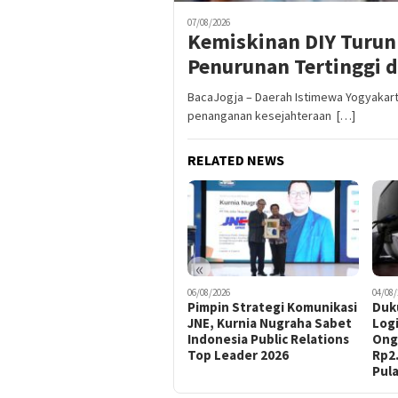
07/08/2026
Kemiskinan DIY Turun 
Penurunan Tertinggi d
BacaJogja – Daerah Istimewa Yogyakarta
penanganan kesejahteraan […]
RELATED NEWS
«
06/08/2026
04/08/
Pimpin Strategi Komunikasi
Duk
JNE, Kurnia Nugraha Sabet
Logi
Indonesia Public Relations
Ongk
Top Leader 2026
Rp2
Pul