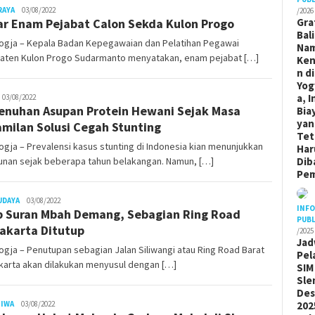
Juno
RAYA
03/08/2022
/2026
Gra
ar Enam Pejabat Calon Sekda Kulon Progo
Bal
ogja – Kepala Badan Kepegawaian dan Pelatihan Pegawai
Na
aten Kulon Progo Sudarmanto menyatakan, enam pejabat […]
Ken
n di
Yog
a, I
uno
03/08/2022
nuhan Asupan Protein Hewani Sejak Masa
Bia
yan
milan Solusi Cegah Stunting
Tet
gja – Prevalensi kasus stunting di Indonesia kian menunjukkan
Har
Dib
unan sejak beberapa tahun belakangan. Namun, […]
Pem
Juno
UDAYA
03/08/2022
INF
b Suran Mbah Demang, Sebagian Ring Road
PUBL
akarta Ditutup
/2025
Jad
gja – Penutupan sebagian Jalan Siliwangi atau Ring Road Barat
Pel
karta akan dilakukan menyusul dengan […]
SIM
Sle
De
Juno
202
TIWA
03/08/2022