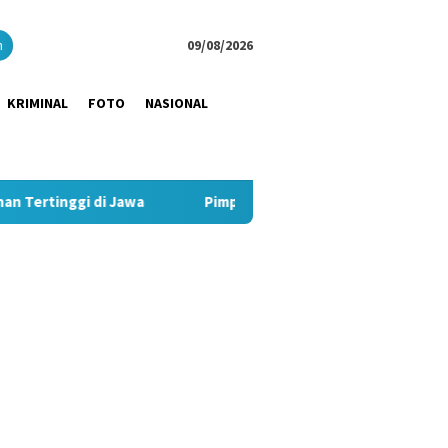
close
h
09/08/2026
KRIMINAL
FOTO
NASIONAL
wa
Pimpin Strategi Komunikasi JNE, Kurnia Nugraha Sabet