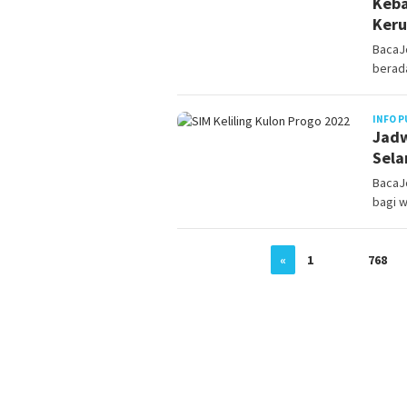
Keba
Keru
BacaJ
berada
INFO P
Jadw
Sela
BacaJo
bagi 
«
1
…
768