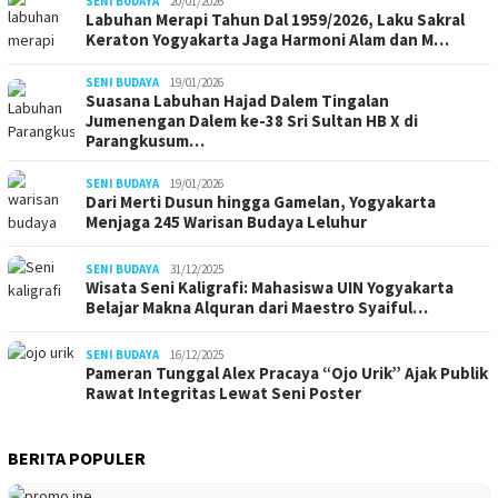
SENI BUDAYA
20/01/2026
Labuhan Merapi Tahun Dal 1959/2026, Laku Sakral
Keraton Yogyakarta Jaga Harmoni Alam dan M…
SENI BUDAYA
19/01/2026
Suasana Labuhan Hajad Dalem Tingalan
Jumenengan Dalem ke-38 Sri Sultan HB X di
Parangkusum…
SENI BUDAYA
19/01/2026
Dari Merti Dusun hingga Gamelan, Yogyakarta
Menjaga 245 Warisan Budaya Leluhur
SENI BUDAYA
31/12/2025
Wisata Seni Kaligrafi: Mahasiswa UIN Yogyakarta
Belajar Makna Alquran dari Maestro Syaiful…
SENI BUDAYA
16/12/2025
Pameran Tunggal Alex Pracaya “Ojo Urik” Ajak Publik
Rawat Integritas Lewat Seni Poster
BERITA POPULER