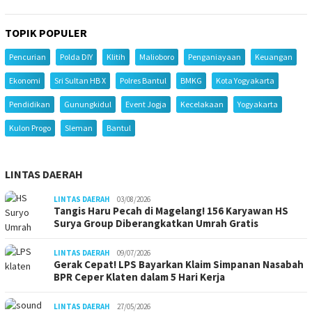
TOPIK POPULER
Pencurian
Polda DIY
Klitih
Malioboro
Penganiayaan
Keuangan
Ekonomi
Sri Sultan HB X
Polres Bantul
BMKG
Kota Yogyakarta
Pendidikan
Gunungkidul
Event Jogja
Kecelakaan
Yogyakarta
Kulon Progo
Sleman
Bantul
LINTAS DAERAH
LINTAS DAERAH
03/08/2026
Tangis Haru Pecah di Magelang! 156 Karyawan HS
Surya Group Diberangkatkan Umrah Gratis
LINTAS DAERAH
09/07/2026
Gerak Cepat! LPS Bayarkan Klaim Simpanan Nasabah
BPR Ceper Klaten dalam 5 Hari Kerja
LINTAS DAERAH
27/05/2026