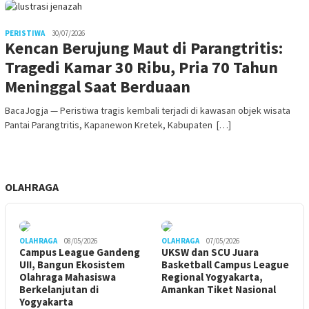
PERISTIWA
30/07/2026
Kencan Berujung Maut di Parangtritis:
Tragedi Kamar 30 Ribu, Pria 70 Tahun
Meninggal Saat Berduaan
BacaJogja — Peristiwa tragis kembali terjadi di kawasan objek wisata
Pantai Parangtritis, Kapanewon Kretek, Kabupaten […]
OLAHRAGA
OLAHRAGA
08/05/2026
OLAHRAGA
07/05/2026
Campus League Gandeng
UKSW dan SCU Juara
UII, Bangun Ekosistem
Basketball Campus League
Olahraga Mahasiswa
Regional Yogyakarta,
Berkelanjutan di
Amankan Tiket Nasional
Yogyakarta