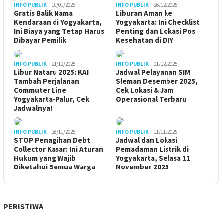
INFO PUBLIK
10/01/2026
INFO PUBLIK
26/12/2025
Gratis Balik Nama
Liburan Aman ke
Kendaraan di Yogyakarta,
Yogyakarta: Ini Checklist
Ini Biaya yang Tetap Harus
Penting dan Lokasi Pos
Dibayar Pemilik
Kesehatan di DIY
INFO PUBLIK
21/12/2025
INFO PUBLIK
01/12/2025
Libur Nataru 2025: KAI
Jadwal Pelayanan SIM
Tambah Perjalanan
Sleman Desember 2025,
Commuter Line
Cek Lokasi & Jam
Yogyakarta-Palur, Cek
Operasional Terbaru
Jadwalnya!
INFO PUBLIK
26/11/2025
INFO PUBLIK
11/11/2025
STOP Penagihan Debt
Jadwal dan Lokasi
Collector Kasar: Ini Aturan
Pemadaman Listrik di
Hukum yang Wajib
Yogyakarta, Selasa 11
Diketahui Semua Warga
November 2025
PERISTIWA