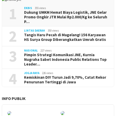
1
EKBIS
355 views
Dukung UMKM Hemat Biaya Logistik, JNE Gelar
Promo Ongkir JTR Mulai Rp2.000/Kg ke Seluruh
P…
2
LINTAS DAERAH
350 views
Tangis Haru Pecah di Magelang! 156 Karyawan
HS Surya Group Diberangkatkan Umrah Gratis
3
NASIONAL
227 views
Pimpin Strategi Komunikasi JNE, Kurnia
Nugraha Sabet Indonesia Public Relations Top
Leader…
4
JOGJA RAYA
226 views
Kemiskinan DIY Turun Jadi 9,70%, Catat Rekor
Penurunan Tertinggi di Jawa
INFO PUBLIK