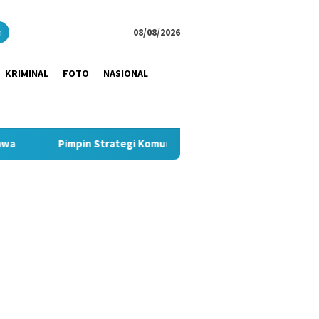
close
h
08/08/2026
KRIMINAL
FOTO
NASIONAL
in Strategi Komunikasi JNE, Kurnia Nugraha Sabet Indonesia Publ