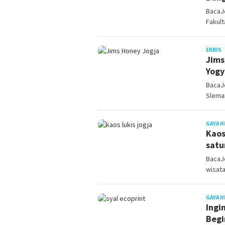
BacaJo
Fakult
J
EKBIS
Jims
Yogy
BacaJ
Slema
GAYA H
Kaos
satu
BacaJo
wisata
GAYA H
Ingi
Begi