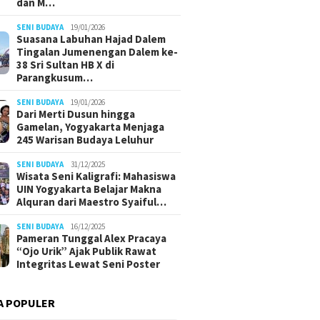
dan M…
SENI BUDAYA
19/01/2026
Suasana Labuhan Hajad Dalem
Tingalan Jumenengan Dalem ke-
38 Sri Sultan HB X di
Parangkusum…
SENI BUDAYA
19/01/2026
Dari Merti Dusun hingga
Gamelan, Yogyakarta Menjaga
245 Warisan Budaya Leluhur
SENI BUDAYA
31/12/2025
Wisata Seni Kaligrafi: Mahasiswa
UIN Yogyakarta Belajar Makna
Alquran dari Maestro Syaiful…
SENI BUDAYA
16/12/2025
Pameran Tunggal Alex Pracaya
“Ojo Urik” Ajak Publik Rawat
Integritas Lewat Seni Poster
A POPULER