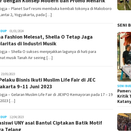
r dengan Konsep Modern dan Promo Menarik
ogja – Planet Surf resmi membuka kembali tokonya di Malioboro
Lantai 2, Yogyakarta, pada […]
SENI 
Juno
IDUP
01/01/2024
a Fashion Melesat, Shella O Tetap Jaga
laritas di Industri Musik
gja – Shella O sukses menjejakkan lagunya di hati para
at musik Tanah Air seiring […]
uno
23/05/2023
Pelaku Bisnis Ikuti Muslim Life Fair di JEC
akarta 9–11 Juni 2023
SENI BU
Pamera
gja – Gelaran Muslim Life Fair di JIEXPO Kemayoran pada 17 – 19
Kritik
 2023 […]
Katan
Juno
IDUP
12/04/2023
siswi UNY asal Bantul Ciptakan Batik Motif
a Telang