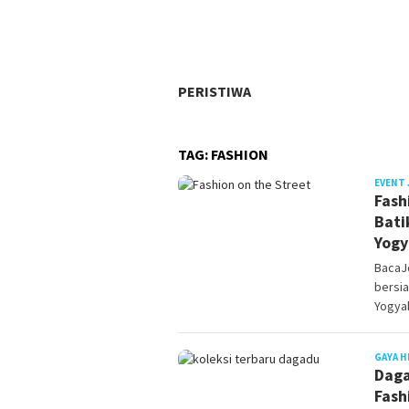
PERISTIWA
TAG:
FASHION
EVENT 
Fash
Bati
Yogy
BacaJ
bersia
Yogya
GAYA H
Daga
Fash