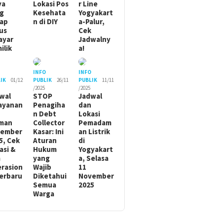
ya
Lokasi Pos
r Line
g
Kesehata
Yogyakart
ap
n di DIY
a-Palur,
us
Cek
ayar
Jadwalny
ilik
a!
O
INFO
INFO
IK
01/12
PUBLIK
26/11
PUBLIK
11/11
/2025
/2025
wal
STOP
Jadwal
ayanan
Penagiha
dan
n Debt
Lokasi
man
Collector
Pemadam
sember
Kasar: Ini
an Listrik
5, Cek
Aturan
di
asi &
Hukum
Yogyakart
m
yang
a, Selasa
rasion
Wajib
11
Terbaru
Diketahui
November
Semua
2025
Warga