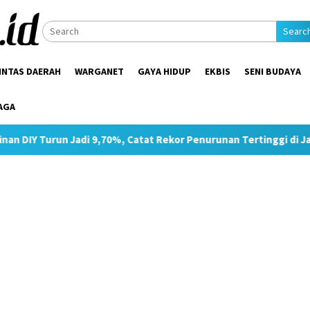
Searc
INTAS DAERAH
WARGANET
GAYA HIDUP
EKBIS
SENI BUDAYA
AGA
adi 9,70%, Catat Rekor Penurunan Tertinggi di Jawa
Pimp