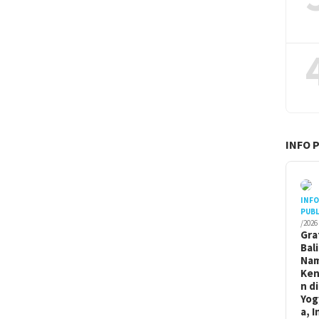
INFO 
INF
PUBL
/2026
Gra
Bal
Na
Ken
n di
Yog
a, I