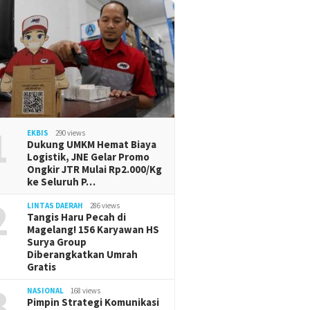
1
EKBIS
290 views
Dukung UMKM Hemat Biaya
Logistik, JNE Gelar Promo
Ongkir JTR Mulai Rp2.000/Kg
ke Seluruh P…
2
LINTAS DAERAH
286 views
Tangis Haru Pecah di
Magelang! 156 Karyawan HS
Surya Group
Diberangkatkan Umrah
Gratis
3
NASIONAL
168 views
Pimpin Strategi Komunikasi