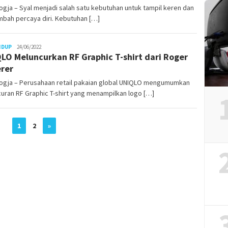
gja – Syal menjadi salah satu kebutuhan untuk tampil keren dan
bah percaya diri. Kebutuhan […]
Juno
IDUP
24/06/2022
LO Meluncurkan RF Graphic T-shirt dari Roger
rer
ogja – Perusahaan retail pakaian global UNIQLO mengumumkan
uran RF Graphic T-shirt yang menampilkan logo […]
1
2
»