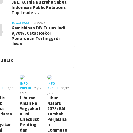
JNE, Kurnia Nugraha Sabet
Indonesia Public Relations
Top Leader…
4
JOGJA RAYA
158 views
Kemiskinan DIY Turun Jadi
9,70%, Catat Rekor
Penurunan Tertinggi di
Jawa
PUBLIK
O
INFO
INFO
IK
10/01
PUBLIK
26/12
PUBLIK
21/12
/2025
/2025
tis
Liburan
Libur
ik
Aman ke
Nataru
ma
Yogyakart
2025: KAI
daraa
a: Ini
Tambah
Checklist
Perjalana
yakart
Penting
n
ni
dan
Commute