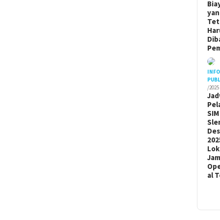
Bia
yan
Tet
Har
Dib
Pem
INF
PUBL
/2025
Jad
Pel
SIM
Sle
De
202
Lok
Ja
Ope
al 