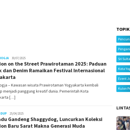
TOPIK
Pencur
Pengan
Juno
JOGJA
30/07/2025
Sri Sult
ion on the Street Prawirotaman 2025: Paduan
Kota Yo
k dan Denim Ramaikan Festival Internasional
akarta
Event J
ogja – Kawasan wisata Prawirotaman Yogyakarta kembali
Kulon P
p menjadi panggung kreatif dunia. Pemerintah Kota
karta […]
LINTA
Juno
IDUP
25/04/2025
du Gandeng Shaggydog, Luncurkan Koleksi
ion Baru Sarat Makna Generasi Muda