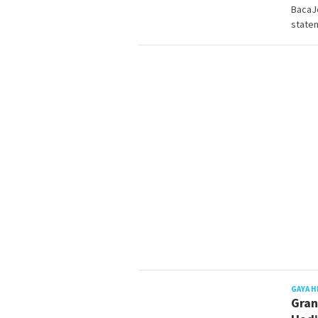
BacaJo
statem
GAYA H
Gran