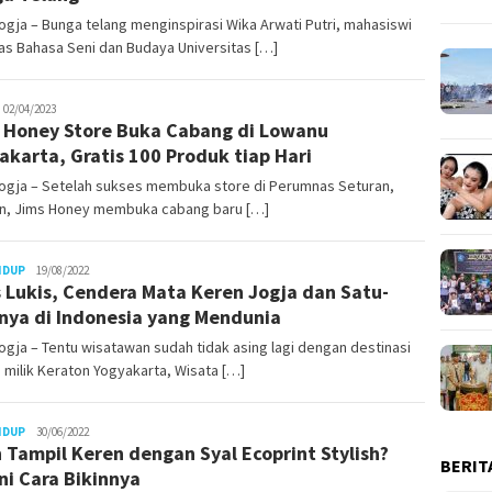
gja – Bunga telang menginspirasi Wika Arwati Putri, mahasiswi
as Bahasa Seni dan Budaya Universitas […]
uno
02/04/2023
 Honey Store Buka Cabang di Lowanu
akarta, Gratis 100 Produk tiap Hari
ogja – Setelah sukses membuka store di Perumnas Seturan,
n, Jims Honey membuka cabang baru […]
Juno
IDUP
19/08/2022
 Lukis, Cendera Mata Keren Jogja dan Satu-
nya di Indonesia yang Mendunia
gja – Tentu wisatawan sudah tidak asing lagi dengan destinasi
 milik Keraton Yogyakarta, Wisata […]
Juno
IDUP
30/06/2022
n Tampil Keren dengan Syal Ecoprint Stylish?
BERIT
ni Cara Bikinnya