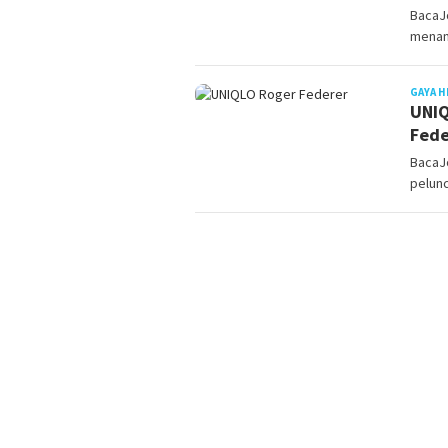
BacaJo
menam
GAYA H
UNIQ
Fede
BacaJ
pelunc