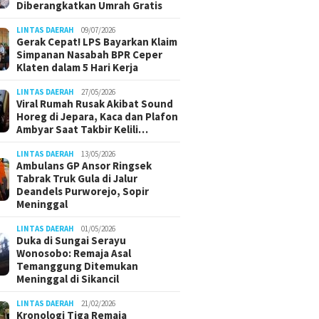
Diberangkatkan Umrah Gratis
LINTAS DAERAH
09/07/2026
Gerak Cepat! LPS Bayarkan Klaim
Simpanan Nasabah BPR Ceper
Klaten dalam 5 Hari Kerja
LINTAS DAERAH
27/05/2026
Viral Rumah Rusak Akibat Sound
Horeg di Jepara, Kaca dan Plafon
Ambyar Saat Takbir Kelili…
LINTAS DAERAH
13/05/2026
Ambulans GP Ansor Ringsek
Tabrak Truk Gula di Jalur
Deandels Purworejo, Sopir
Meninggal
LINTAS DAERAH
01/05/2026
Duka di Sungai Serayu
Wonosobo: Remaja Asal
Temanggung Ditemukan
Meninggal di Sikancil
LINTAS DAERAH
21/02/2026
Kronologi Tiga Remaja