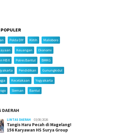
 POPULER
ian
Polda DIY
Klitih
Malioboro
iayaan
Keuangan
Ekonomi
an HB X
Polres Bantul
BMKG
gyakarta
Pendidikan
Gunungkidul
ogja
Kecelakaan
Yogyakarta
rogo
Sleman
Bantul
S DAERAH
LINTAS DAERAH
03/08/2026
Tangis Haru Pecah di Magelang!
156 Karyawan HS Surya Group