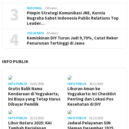
3
NASIONAL
129 views
Pimpin Strategi Komunikasi JNE, Kurnia
Nugraha Sabet Indonesia Public Relations Top
Leader…
4
JOGJA RAYA
93 views
Kemiskinan DIY Turun Jadi 9,70%, Catat Rekor
Penurunan Tertinggi di Jawa
INFO PUBLIK
INFO PUBLIK
10/01/2026
INFO PUBLIK
26/12/2025
Gratis Balik Nama
Liburan Aman ke
Kendaraan di Yogyakarta,
Yogyakarta: Ini Checklist
Ini Biaya yang Tetap Harus
Penting dan Lokasi Pos
Dibayar Pemilik
Kesehatan di DIY
INFO PUBLIK
21/12/2025
INFO PUBLIK
01/12/2025
Libur Nataru 2025: KAI
Jadwal Pelayanan SIM
Tambah Perjalanan
Sleman Desember 2025,