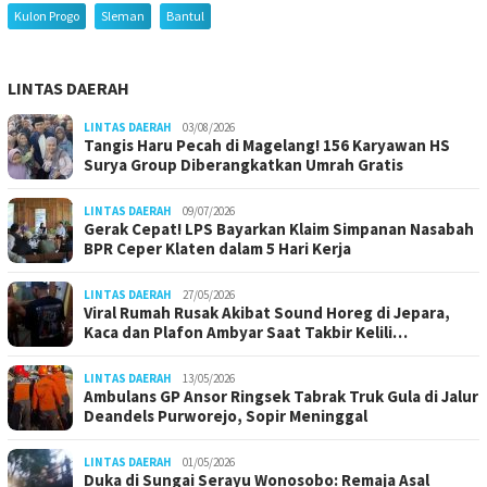
Kulon Progo
Sleman
Bantul
LINTAS DAERAH
LINTAS DAERAH
03/08/2026
Tangis Haru Pecah di Magelang! 156 Karyawan HS
Surya Group Diberangkatkan Umrah Gratis
LINTAS DAERAH
09/07/2026
Gerak Cepat! LPS Bayarkan Klaim Simpanan Nasabah
BPR Ceper Klaten dalam 5 Hari Kerja
LINTAS DAERAH
27/05/2026
Viral Rumah Rusak Akibat Sound Horeg di Jepara,
Kaca dan Plafon Ambyar Saat Takbir Kelili…
LINTAS DAERAH
13/05/2026
Ambulans GP Ansor Ringsek Tabrak Truk Gula di Jalur
Deandels Purworejo, Sopir Meninggal
LINTAS DAERAH
01/05/2026
Duka di Sungai Serayu Wonosobo: Remaja Asal