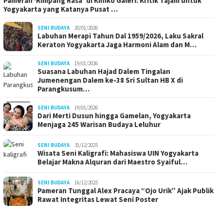
Pameran ‘Rimpang Rasa’ di Kiniko Galeri: Kritik Tajam untuk
Yogyakarta yang Katanya Pusat …
SENI BUDAYA
20/01/2026
Labuhan Merapi Tahun Dal 1959/2026, Laku Sakral
Keraton Yogyakarta Jaga Harmoni Alam dan M…
SENI BUDAYA
19/01/2026
Suasana Labuhan Hajad Dalem Tingalan
Jumenengan Dalem ke-38 Sri Sultan HB X di
Parangkusum…
SENI BUDAYA
19/01/2026
Dari Merti Dusun hingga Gamelan, Yogyakarta
Menjaga 245 Warisan Budaya Leluhur
SENI BUDAYA
31/12/2025
Wisata Seni Kaligrafi: Mahasiswa UIN Yogyakarta
Belajar Makna Alquran dari Maestro Syaiful…
SENI BUDAYA
16/12/2025
Pameran Tunggal Alex Pracaya “Ojo Urik” Ajak Publik
Rawat Integritas Lewat Seni Poster