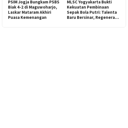
PSIM Jogja Bungkam PSBS
MLSC Yogyakarta Bukti
Biak 4-2 di Maguwoharjo,
Kekuatan Pembinaan
Laskar Mataram Akhiri
Sepak Bola Putri: Talenta
Puasa Kemenangan
Baru Bersinar, Regenera…