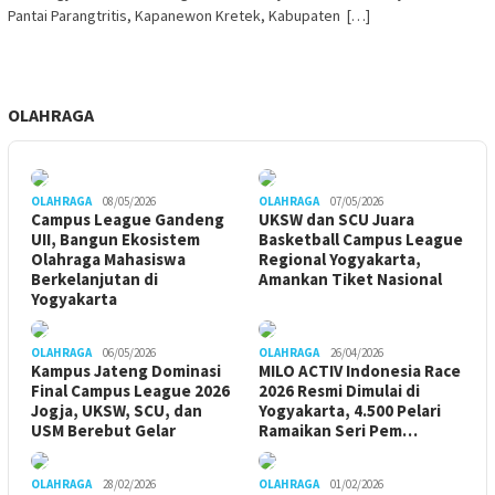
Pantai Parangtritis, Kapanewon Kretek, Kabupaten […]
OLAHRAGA
OLAHRAGA
08/05/2026
OLAHRAGA
07/05/2026
Campus League Gandeng
UKSW dan SCU Juara
UII, Bangun Ekosistem
Basketball Campus League
Olahraga Mahasiswa
Regional Yogyakarta,
Berkelanjutan di
Amankan Tiket Nasional
Yogyakarta
OLAHRAGA
06/05/2026
OLAHRAGA
26/04/2026
Kampus Jateng Dominasi
MILO ACTIV Indonesia Race
Final Campus League 2026
2026 Resmi Dimulai di
Jogja, UKSW, SCU, dan
Yogyakarta, 4.500 Pelari
USM Berebut Gelar
Ramaikan Seri Pem…
OLAHRAGA
28/02/2026
OLAHRAGA
01/02/2026