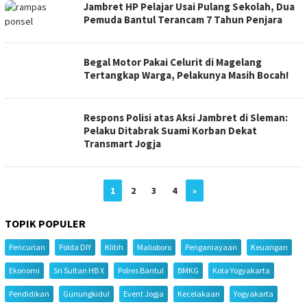
Jambret HP Pelajar Usai Pulang Sekolah, Dua
Pemuda Bantul Terancam 7 Tahun Penjara
Begal Motor Pakai Celurit di Magelang
Tertangkap Warga, Pelakunya Masih Bocah!
Respons Polisi atas Aksi Jambret di Sleman:
Pelaku Ditabrak Suami Korban Dekat
Transmart Jogja
1
2
3
4
»
TOPIK POPULER
Pencurian
Polda DIY
Klitih
Malioboro
Penganiayaan
Keuangan
Ekonomi
Sri Sultan HB X
Polres Bantul
BMKG
Kota Yogyakarta
Pendidikan
Gunungkidul
Event Jogja
Kecelakaan
Yogyakarta