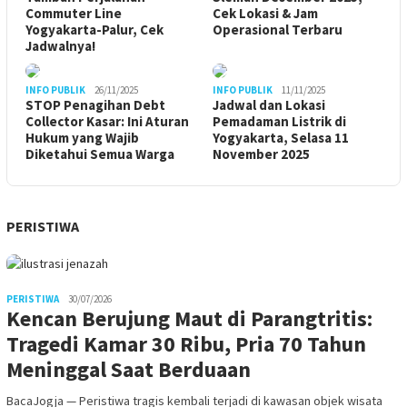
Commuter Line
Cek Lokasi & Jam
Yogyakarta-Palur, Cek
Operasional Terbaru
Jadwalnya!
INFO PUBLIK
26/11/2025
INFO PUBLIK
11/11/2025
STOP Penagihan Debt
Jadwal dan Lokasi
Collector Kasar: Ini Aturan
Pemadaman Listrik di
Hukum yang Wajib
Yogyakarta, Selasa 11
Diketahui Semua Warga
November 2025
PERISTIWA
PERISTIWA
30/07/2026
Kencan Berujung Maut di Parangtritis:
Tragedi Kamar 30 Ribu, Pria 70 Tahun
Meninggal Saat Berduaan
BacaJogja — Peristiwa tragis kembali terjadi di kawasan objek wisata