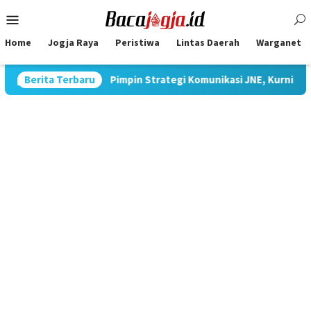
Skip
Mobile
to
Menu
content
Home
Jogja Raya
Peristiwa
Lintas Daerah
Warganet
 Jawa
Berita Terbaru
Pimpin Strategi Komunikasi JNE, Kurnia Nugraha Sa