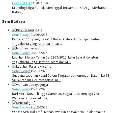
Lintas Daerah
21/02/2026
Kronologi Tiga Remaja Meninggal Tersambar KA Argo Merbabu di
Batang
Seni Budaya
Seni Budaya
21/06/2026
Pameran ‘Rimpang Rasa’ di Kiniko Galeri: Kritik Tajam untuk
Yogyakarta yang Katanya Pusat …
Seni Budaya
20/01/2026
Labuhan Merapi Tahun Dal 1959/2026, Laku Sakral Keraton
Yogyakarta Jaga Harmoni Alam dan M…
Seni Budaya
19/01/2026
Suasana Labuhan Hajad Dalem Tingalan Jumenengan Dalem ke-38
Sri Sultan HB X di Parangkusum…
Seni Budaya
19/01/2026
Dari Merti Dusun hingga Gamelan, Yogyakarta Menjaga 245
Warisan Budaya Leluhur
Seni Budaya
31/12/2025
Wisata Seni Kaligrafi: Mahasiswa UIN Yogyakarta Belajar Makna