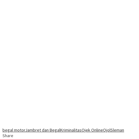
begal motor
Jambret dan Begal
Kriminalitas
Ojek Online
Ojol
Sleman
Share