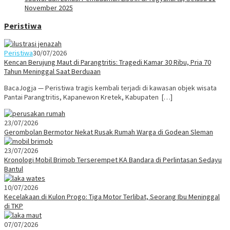
November 2025
Peristiwa
Peristiwa
30/07/2026
Kencan Berujung Maut di Parangtritis: Tragedi Kamar 30 Ribu, Pria 70
Tahun Meninggal Saat Berduaan
BacaJogja — Peristiwa tragis kembali terjadi di kawasan objek wisata
Pantai Parangtritis, Kapanewon Kretek, Kabupaten […]
23/07/2026
Gerombolan Bermotor Nekat Rusak Rumah Warga di Godean Sleman
23/07/2026
Kronologi Mobil Brimob Terserempet KA Bandara di Perlintasan Sedayu
Bantul
10/07/2026
Kecelakaan di Kulon Progo: Tiga Motor Terlibat, Seorang Ibu Meninggal
di TKP
07/07/2026