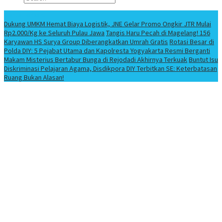
Berita Terbaru
Dukung UMKM Hemat Biaya Logistik, JNE Gelar Promo Ongkir JTR Mulai
Rp2.000/Kg ke Seluruh Pulau Jawa
Tangis Haru Pecah di Magelang! 156
Karyawan HS Surya Group Diberangkatkan Umrah Gratis
Rotasi Besar di
Polda DIY: 5 Pejabat Utama dan Kapolresta Yogyakarta Resmi Berganti
Makam Misterius Bertabur Bunga di Rejodadi Akhirnya Terkuak
Buntut Isu
Diskriminasi Pelajaran Agama, Disdikpora DIY Terbitkan SE: Keterbatasan
Ruang Bukan Alasan!