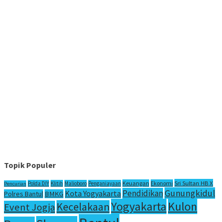
Topik Populer
Sri Sultan HB X
Keuangan
Ekonomi
Polda DIY
Klitih
Malioboro
Penganiayaan
Pencurian
Gunungkidul
Pendidikan
Kota Yogyakarta
Polres Bantul
BMKG
Yogyakarta
Kulon
Kecelakaan
Event Jogja