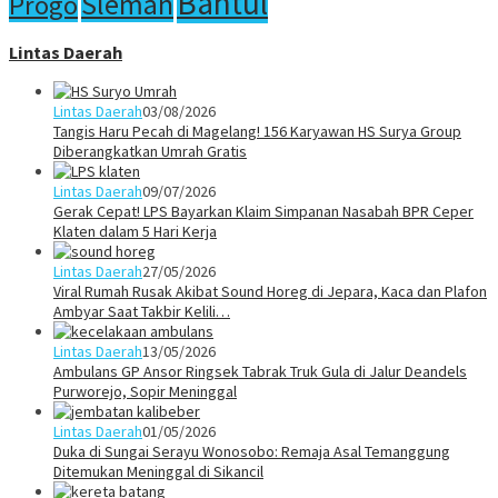
Bantul
Sleman
Progo
Lintas Daerah
Lintas Daerah
03/08/2026
Tangis Haru Pecah di Magelang! 156 Karyawan HS Surya Group
Diberangkatkan Umrah Gratis
Lintas Daerah
09/07/2026
Gerak Cepat! LPS Bayarkan Klaim Simpanan Nasabah BPR Ceper
Klaten dalam 5 Hari Kerja
Lintas Daerah
27/05/2026
Viral Rumah Rusak Akibat Sound Horeg di Jepara, Kaca dan Plafon
Ambyar Saat Takbir Kelili…
Lintas Daerah
13/05/2026
Ambulans GP Ansor Ringsek Tabrak Truk Gula di Jalur Deandels
Purworejo, Sopir Meninggal
Lintas Daerah
01/05/2026
Duka di Sungai Serayu Wonosobo: Remaja Asal Temanggung
Ditemukan Meninggal di Sikancil