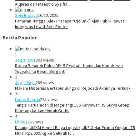
Alquran dari Maestro Syaiful…
Seni Budaya
16/12/2025
Pameran Tunggal Alex Pracaya “Ojo Urik” Ajak Publik Rawat
Integritas Lewat Seni Poster
Berita Populer
1
Jogja Raya
303 views
Rotasi Besar di Polda DIY: 5 Pejabat Utama dan Kapolresta
Yogyakarta Resmi Berganti
2
Jogja Raya
289 views
Makam Misterius Bertabur Bunga di Rejodadi Akhirnya Terkuak
3
Lintas Daerah
225 views
Tangis Haru Pecah di Magelang! 156 Karyawan HS Surya Group
Diberangkatkan Umrah Gratis
4
Ekbis
216 views
Dukung UMKM Hemat Biaya Logistik, JNE Gelar Promo Ongkir JTR
Mulai Rp2.000/Kg ke Seluruh P…