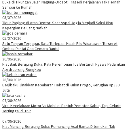
Duka di Tikungan Jalan Nagung-Brosot: Tragedi Perjalanan Tak Pernah
Sampai ke Rumah
05/07/2026
Tidur Panjang di Atas Bentor: Saat Aspal Jogja Menjadi Saksi Bisu
Kepergian Pejuang Nafkah
05/07/2026
Satu Tangan Tergapai, Satu Terlepas: Kisah Pilu Wisatawan Terseret
Ombak Pantai Goa Cemara Bantul
30/06/2026
Niat Baik Berujung Duka: Kala Perempuan Tua Bertaruh Nyawa Padamkan
Api di Lereng Rongkop
28/06/2026
Berjibaku Jinakkan Kebakaran Hebat di Kulon Progo, Kerugian Rp330
Juta
07/06/2026
Viral Kecelakaan Motor Vs Mobil di Bantul: Pemotor Kabur, Tapi Celurit
Tertinggal di TKP
07/06/2026
Niat Mancing Berujung Duka: Pemancing Asal Bantul Ditemukan Tak