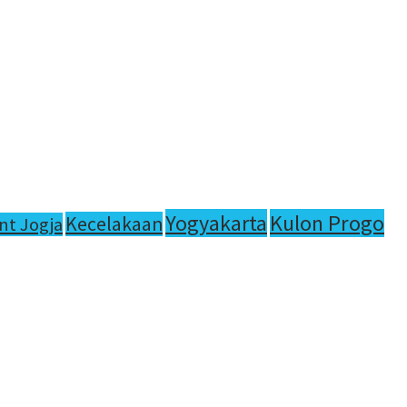
Yogyakarta
Kulon Progo
Kecelakaan
nt Jogja