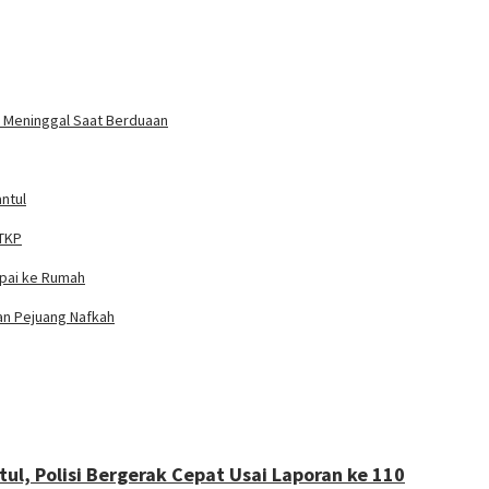
un Meninggal Saat Berduaan
ntul
 TKP
mpai ke Rumah
ian Pejuang Nafkah
ul, Polisi Bergerak Cepat Usai Laporan ke 110