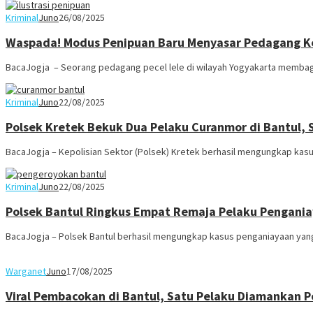
Kriminal
Juno
26/08/2025
Waspada! Modus Penipuan Baru Menyasar Pedagang Ke
BacaJogja – Seorang pedagang pecel lele di wilayah Yogyakarta memba
Kriminal
Juno
22/08/2025
Polsek Kretek Bekuk Dua Pelaku Curanmor di Bantul, 
BacaJogja – Kepolisian Sektor (Polsek) Kretek berhasil mengungkap kasu
Kriminal
Juno
22/08/2025
Polsek Bantul Ringkus Empat Remaja Pelaku Pengan
BacaJogja – Polsek Bantul berhasil mengungkap kasus penganiayaan yang 
Warganet
Juno
17/08/2025
Viral Pembacokan di Bantul, Satu Pelaku Diamankan Po