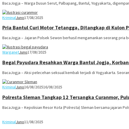
BacaJogja – Warga Dusun Serut, Palbapang, Bantul, Yogyakarta, digempa
Kriminal
Juno
17/08/2025
Pria Bantul Curi Motor Tetangga, Ditangkap di Kulon 
BacaJogja – Jajaran Polsek Sewon berhasil mengamankan seorang pria beri
Warganet
Juno
17/08/2025
Begal Payudara Resahkan Warga Bantul Jogja, Korban
BacaJogja – Aksi pelecehan seksual kembali terjadi di Yogyakarta. Seo
Kriminal
Juno
16/08/2025
16/08/2025
Polresta Sleman Tangkap 12 Tersangka Curanmor, Pu
BacaJogja – Kepolisian Resor Kota (Polresta) Sleman bersama jajaran P
Kriminal
Juno
11/08/2025