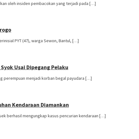
rkan oleh insiden pembacokan yang terjadi pada […]
Progo
nisial PYT (47), warga Sewon, Bantul, […]
 Syok Usai Dipegang Pelaku
rang perempuan menjadi korban begal payudara […]
luhan Kendaraan Diamankan
olsek berhasil mengungkap kasus pencurian kendaraan […]