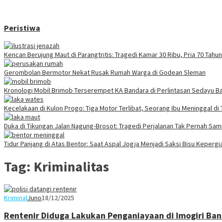
Peristiwa
Kencan Berujung Maut di Parangtritis: Tragedi Kamar 30 Ribu, Pria 70 Tah
Gerombolan Bermotor Nekat Rusak Rumah Warga di Godean Sleman
Kronologi Mobil Brimob Terserempet KA Bandara di Perlintasan Sedayu Ba
Kecelakaan di Kulon Progo: Tiga Motor Terlibat, Seorang Ibu Meninggal di
Duka di Tikungan Jalan Nagung-Brosot: Tragedi Perjalanan Tak Pernah Sa
Tidur Panjang di Atas Bentor: Saat Aspal Jogja Menjadi Saksi Bisu Keperg
Tag:
Kriminalitas
Kriminal
Juno
18/12/2025
Rentenir Diduga Lakukan Penganiayaan di Imogiri Bant