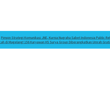
a
Pimpin Strategi Komunikasi JNE, Kurnia Nugraha Sabet Indonesia Public Re
cah di Magelang! 156 Karyawan HS Surya Group Diberangkatkan Umrah Grati