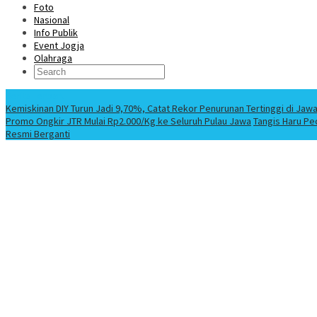
Foto
Nasional
Info Publik
Event Jogja
Olahraga
Berita Terbaru
Kemiskinan DIY Turun Jadi 9,70%, Catat Rekor Penurunan Tertinggi di Jaw
Promo Ongkir JTR Mulai Rp2.000/Kg ke Seluruh Pulau Jawa
Tangis Haru Pe
Resmi Berganti