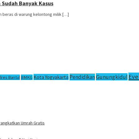
ta Sudah Banyak Kasus
n beras di warung kelontong milik […]
Eve
Gunungkidul
Pendidikan
Kota Yogyakarta
lres Bantul
BMKG
rangkatkan Umrah Gratis