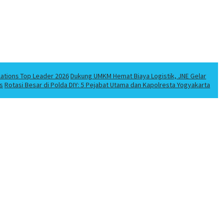
lations Top Leader 2026
Dukung UMKM Hemat Biaya Logistik, JNE Gelar
s
Rotasi Besar di Polda DIY: 5 Pejabat Utama dan Kapolresta Yogyakarta