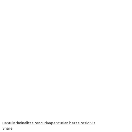
Bantul
Kriminalitas
Pencurian
pencurian beras
Residivis
Share