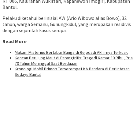
RT 006, Kalurahan Wukirsari, Kapanewon Imogiri, Kabupaten
Bantul.
Pelaku diketahui berinisial AW (Ario Wibowo alias Bowo), 32
tahun, warga Semanu, Gunungkidul, yang merupakan residivis
dengan sejumlah kasus serupa.
Read More
Makam Misterius Bertabur Bunga di Rejodadi Akhirnya Terkuak
Kencan Berujung Maut di Parangtritis: Tragedi Kamar 30 Ribu, Pria
70 Tahun Meninggal Saat Berduaan
Kronologi Mobil Brimob Terserempet KA Bandara di Perlintasan
Sedayu Bantul