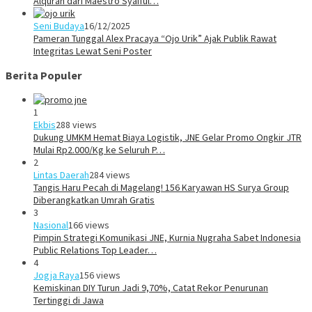
Alquran dari Maestro Syaiful…
Seni Budaya
16/12/2025
Pameran Tunggal Alex Pracaya “Ojo Urik” Ajak Publik Rawat
Integritas Lewat Seni Poster
Berita Populer
1
Ekbis
288 views
Dukung UMKM Hemat Biaya Logistik, JNE Gelar Promo Ongkir JTR
Mulai Rp2.000/Kg ke Seluruh P…
2
Lintas Daerah
284 views
Tangis Haru Pecah di Magelang! 156 Karyawan HS Surya Group
Diberangkatkan Umrah Gratis
3
Nasional
166 views
Pimpin Strategi Komunikasi JNE, Kurnia Nugraha Sabet Indonesia
Public Relations Top Leader…
4
Jogja Raya
156 views
Kemiskinan DIY Turun Jadi 9,70%, Catat Rekor Penurunan
Tertinggi di Jawa