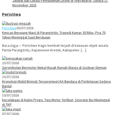
Jadwal dan Lokasi Pemadaman Listrik di Yogyakarta, Selasa 11
November 2025
Peristiwa
Peristiwa
30/07/2026
Kencan Berujung Maut di Parangtritis: Tragedi Kamar 30 Ribu, Pria 70
Tahun Meninggal Saat Berduaan
BacaJogja — Peristiwa tragis kembali terjadi di kawasan objek wisata
Pantai Parangtritis, Kapanewon Kretek, Kabupaten […]
23/07/2026
Gerombolan Bermotor Nekat Rusak Rumah Warga di Godean Sleman
23/07/2026
Kronologi Mobil Brimob Terserempet KA Bandara di Perlintasan Sedayu
Bantul
10/07/2026
Kecelakaan di Kulon Progo: Tiga Motor Terlibat, Seorang Ibu Meninggal
di TKP
07/07/2026