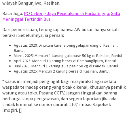
wilayah Bangunjiwo, Kasihan.
Baca Juga:
PO Cebong Jaya Kecelakaan di Purbalingga, Satu
Meninggal Tertindih Bus
Dari pemeriksaan, terungkap bahwa AW bukan hanya sekali
beraksi. Sebelumnya, ia pernah:
Agustus 2020: Dihukum karena penggelapan uang di Kasihan,
Bantul
Maret 2025: Mencuri 1 karung gula pasir 50 kg di Bakulan, Bantul
April 2025: Mencuri 1 karung beras di Bambanglipuro, Bantul
Juni 2025: Mencuri 1 karung gula pasir 50 kg di Pandak, Bantul
Agustus 2025: Mencuri 2 karung beras di Kasihan, Bantul
“Kasus ini menjadi pengingat bagi masyarakat agar selalu
waspada terhadap orang yang tidak dikenal, khususnya pemilik
warung atau toko. Pasang CCTV, jangan tinggalkan barang
berharga tanpa pengawasan, dan segera laporkan jika ada
tindak kriminal ke nomor darurat 110,” imbau Kapolsek
Imogiri. []