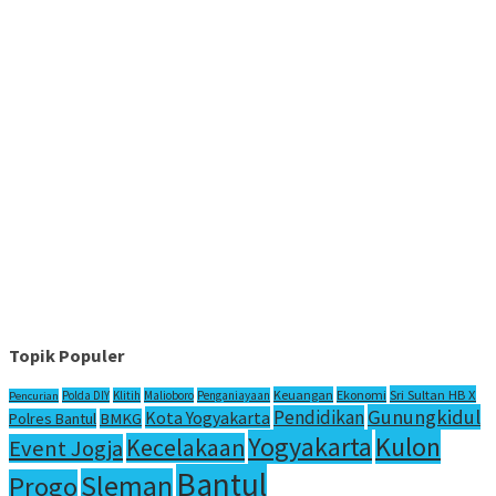
Topik Populer
Sri Sultan HB X
Keuangan
Ekonomi
Polda DIY
Klitih
Malioboro
Penganiayaan
Pencurian
Gunungkidul
Pendidikan
Kota Yogyakarta
Polres Bantul
BMKG
Yogyakarta
Kulon
Kecelakaan
Event Jogja
Bantul
Sleman
Progo