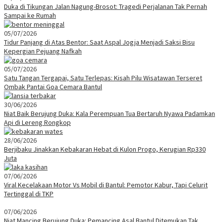
Duka di Tikungan Jalan Nagung-Brosot: Tragedi Perjalanan Tak Pernah
Sampai ke Rumah
05/07/2026
Tidur Panjang di Atas Bentor: Saat Aspal Jogja Menjadi Saksi Bisu
Kepergian Pejuang Nafkah
05/07/2026
Satu Tangan Tergapai, Satu Terlepas: Kisah Pilu Wisatawan Terseret
Ombak Pantai Goa Cemara Bantul
30/06/2026
Niat Baik Berujung Duka: Kala Perempuan Tua Bertaruh Nyawa Padamkan
Api di Lereng Rongkop
28/06/2026
Berjibaku Jinakkan Kebakaran Hebat di Kulon Progo, Kerugian Rp330
Juta
07/06/2026
Viral Kecelakaan Motor Vs Mobil di Bantul: Pemotor Kabur, Tapi Celurit
Tertinggal di TKP
07/06/2026
Niat Mancing Berujung Duka: Pemancing Asal Bantul Ditemukan Tak