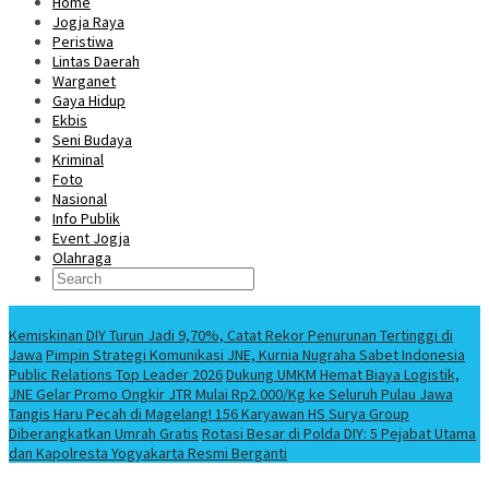
Home
Jogja Raya
Peristiwa
Lintas Daerah
Warganet
Gaya Hidup
Ekbis
Seni Budaya
Kriminal
Foto
Nasional
Info Publik
Event Jogja
Olahraga
Berita Terbaru
Kemiskinan DIY Turun Jadi 9,70%, Catat Rekor Penurunan Tertinggi di
Jawa
Pimpin Strategi Komunikasi JNE, Kurnia Nugraha Sabet Indonesia
Public Relations Top Leader 2026
Dukung UMKM Hemat Biaya Logistik,
JNE Gelar Promo Ongkir JTR Mulai Rp2.000/Kg ke Seluruh Pulau Jawa
Tangis Haru Pecah di Magelang! 156 Karyawan HS Surya Group
Diberangkatkan Umrah Gratis
Rotasi Besar di Polda DIY: 5 Pejabat Utama
dan Kapolresta Yogyakarta Resmi Berganti