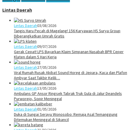
Lintas Daerah
Lintas Daerah
03/08/2026
Tangis Haru Pecah di Magelang! 156 Karyawan HS Surya Group
Diberangkatkan Umrah Gratis
Lintas Daerah
09/07/2026
Gerak Cepat! LPS Bayarkan Klaim Simpanan Nasabah BPR Ceper
Klaten dalam 5 Hari Kerja
Lintas Daerah
27/05/2026
Viral Rumah Rusak Akibat Sound Horeg di Jepara, Kaca dan Plafon
Ambyar Saat Takbir Kelili…
Lintas Daerah
13/05/2026
Ambulans GP Ansor Ringsek Tabrak Truk Gula di Jalur Deandels
Purworejo, Sopir Meninggal
Lintas Daerah
01/05/2026
Duka di Sungai Serayu Wonosobo: Remaja Asal Temanggung
Ditemukan Meninggal di Sikancil
Lintas Daerah
21/02/2026