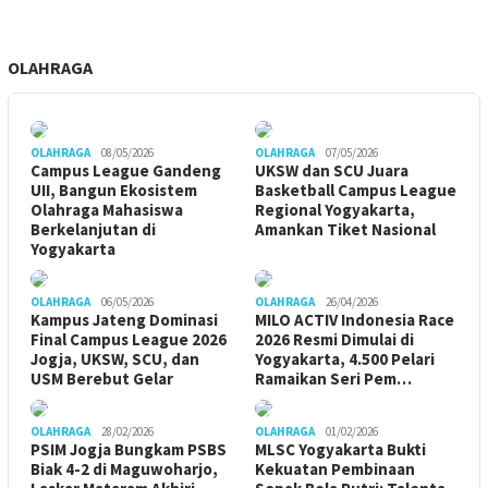
OLAHRAGA
OLAHRAGA
08/05/2026
OLAHRAGA
07/05/2026
Campus League Gandeng
UKSW dan SCU Juara
UII, Bangun Ekosistem
Basketball Campus League
Olahraga Mahasiswa
Regional Yogyakarta,
Berkelanjutan di
Amankan Tiket Nasional
Yogyakarta
OLAHRAGA
06/05/2026
OLAHRAGA
26/04/2026
Kampus Jateng Dominasi
MILO ACTIV Indonesia Race
Final Campus League 2026
2026 Resmi Dimulai di
Jogja, UKSW, SCU, dan
Yogyakarta, 4.500 Pelari
USM Berebut Gelar
Ramaikan Seri Pem…
OLAHRAGA
28/02/2026
OLAHRAGA
01/02/2026
PSIM Jogja Bungkam PSBS
MLSC Yogyakarta Bukti
Biak 4-2 di Maguwoharjo,
Kekuatan Pembinaan