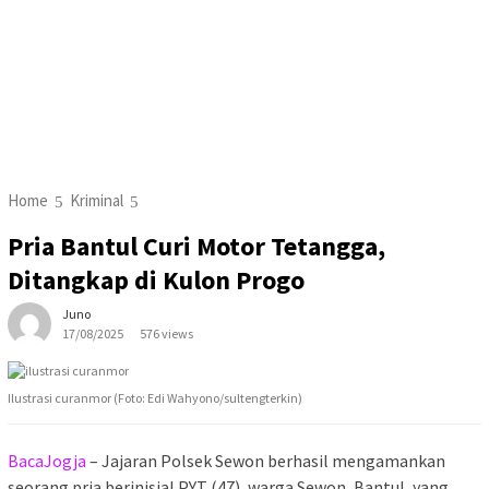
Home
Kriminal
Pria Bantul Curi Motor Tetangga,
Ditangkap di Kulon Progo
Juno
17/08/2025
576 views
Ilustrasi curanmor (Foto: Edi Wahyono/sultengterkin)
BacaJogja
– Jajaran Polsek Sewon berhasil mengamankan
seorang pria berinisial PYT (47), warga Sewon, Bantul, yang