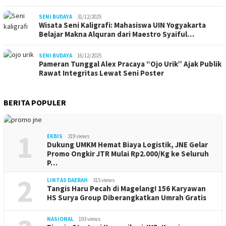
SENI BUDAYA
31/12/2025
Wisata Seni Kaligrafi: Mahasiswa UIN Yogyakarta
Belajar Makna Alquran dari Maestro Syaiful…
SENI BUDAYA
16/12/2025
Pameran Tunggal Alex Pracaya “Ojo Urik” Ajak Publik
Rawat Integritas Lewat Seni Poster
BERITA POPULER
1
EKBIS
319 views
Dukung UMKM Hemat Biaya Logistik, JNE Gelar
Promo Ongkir JTR Mulai Rp2.000/Kg ke Seluruh
P…
2
LINTAS DAERAH
315 views
Tangis Haru Pecah di Magelang! 156 Karyawan
HS Surya Group Diberangkatkan Umrah Gratis
NASIONAL
193 views