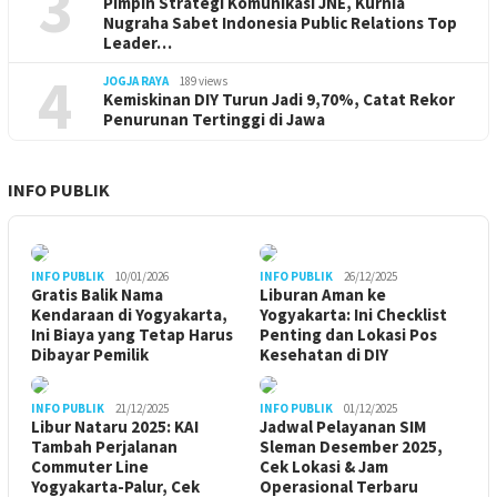
3
Pimpin Strategi Komunikasi JNE, Kurnia
Nugraha Sabet Indonesia Public Relations Top
Leader…
4
JOGJA RAYA
189 views
Kemiskinan DIY Turun Jadi 9,70%, Catat Rekor
Penurunan Tertinggi di Jawa
INFO PUBLIK
INFO PUBLIK
10/01/2026
INFO PUBLIK
26/12/2025
Gratis Balik Nama
Liburan Aman ke
Kendaraan di Yogyakarta,
Yogyakarta: Ini Checklist
Ini Biaya yang Tetap Harus
Penting dan Lokasi Pos
Dibayar Pemilik
Kesehatan di DIY
INFO PUBLIK
21/12/2025
INFO PUBLIK
01/12/2025
Libur Nataru 2025: KAI
Jadwal Pelayanan SIM
Tambah Perjalanan
Sleman Desember 2025,
Commuter Line
Cek Lokasi & Jam
Yogyakarta-Palur, Cek
Operasional Terbaru