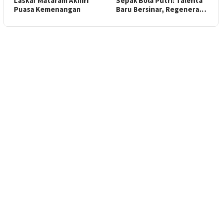
Laskar Mataram Akhiri
Sepak Bola Putri: Talenta
Puasa Kemenangan
Baru Bersinar, Regenera…