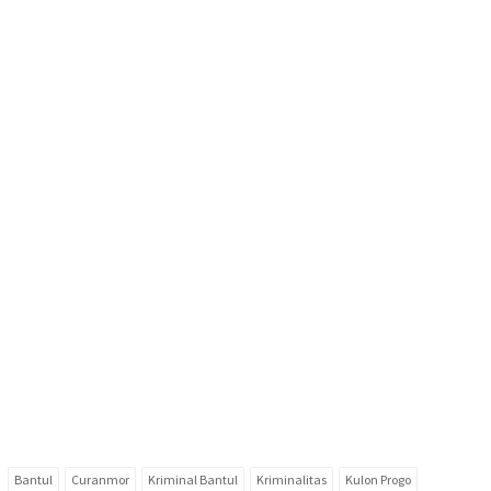
Bantul
Curanmor
Kriminal Bantul
Kriminalitas
Kulon Progo