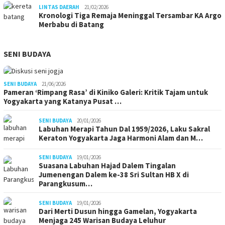
LINTAS DAERAH
21/02/2026
Kronologi Tiga Remaja Meninggal Tersambar KA Argo
Merbabu di Batang
SENI BUDAYA
SENI BUDAYA
21/06/2026
Pameran ‘Rimpang Rasa’ di Kiniko Galeri: Kritik Tajam untuk
Yogyakarta yang Katanya Pusat …
SENI BUDAYA
20/01/2026
Labuhan Merapi Tahun Dal 1959/2026, Laku Sakral
Keraton Yogyakarta Jaga Harmoni Alam dan M…
SENI BUDAYA
19/01/2026
Suasana Labuhan Hajad Dalem Tingalan
Jumenengan Dalem ke-38 Sri Sultan HB X di
Parangkusum…
SENI BUDAYA
19/01/2026
Dari Merti Dusun hingga Gamelan, Yogyakarta
Menjaga 245 Warisan Budaya Leluhur