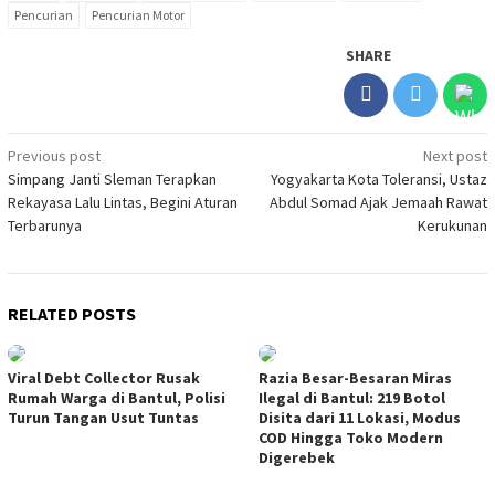
Pencurian
Pencurian Motor
SHARE
Post
Previous post
Next post
Simpang Janti Sleman Terapkan
Yogyakarta Kota Toleransi, Ustaz
navigation
Rekayasa Lalu Lintas, Begini Aturan
Abdul Somad Ajak Jemaah Rawat
Terbarunya
Kerukunan
RELATED POSTS
Viral Debt Collector Rusak
Razia Besar-Besaran Miras
Rumah Warga di Bantul, Polisi
Ilegal di Bantul: 219 Botol
Turun Tangan Usut Tuntas
Disita dari 11 Lokasi, Modus
COD Hingga Toko Modern
Digerebek