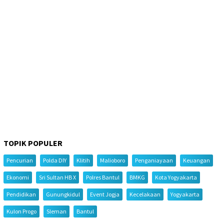
TOPIK POPULER
Pencurian
Polda DIY
Klitih
Malioboro
Penganiayaan
Keuangan
Ekonomi
Sri Sultan HB X
Polres Bantul
BMKG
Kota Yogyakarta
Pendidikan
Gunungkidul
Event Jogja
Kecelakaan
Yogyakarta
Kulon Progo
Sleman
Bantul