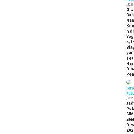
/2026
Gra
Bal
Na
Ken
n di
Yog
a, I
Bia
yan
Tet
Har
Dib
Pem
INF
PUBL
/2025
Jad
Pel
SIM
Sle
De
202