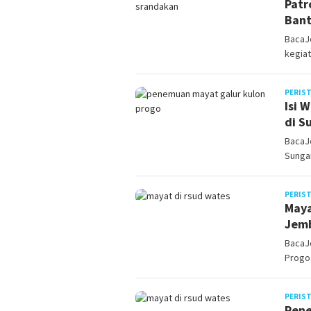
Patr
Bant
BacaJo
kegiat
PERIS
Isi 
di S
BacaJ
Sungai
PERIS
Maya
Jem
BacaJ
Progo
PERIS
Pene