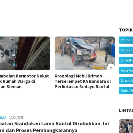
TOPIK
Pencur
Pengan
Sri Sult
»
Kota Yo
mbolan Bermotor Nekat
Kronologi Mobil Brimob
Kecela
Event J
k Rumah Warga di
Terserempet KA Bandara di
Tiga M
an Sleman
Perlintasan Sedayu Bantul
Ibu Me
Kulon P
LINTA
Juno
RAYA
10/04/2025
atan Srandakan Lama Bantul Dirobohkan: Ini
an dan Proses Pembongkarannya