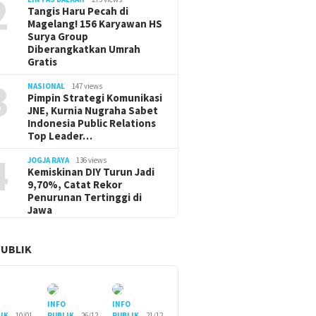
2
Tangis Haru Pecah di
Magelang! 156 Karyawan HS
Surya Group
Diberangkatkan Umrah
Gratis
3
NASIONAL
147 views
Pimpin Strategi Komunikasi
JNE, Kurnia Nugraha Sabet
Indonesia Public Relations
Top Leader…
4
JOGJA RAYA
136 views
Kemiskinan DIY Turun Jadi
9,70%, Catat Rekor
Penurunan Tertinggi di
Jawa
PUBLIK
O
INFO
INFO
IK
10/01
PUBLIK
26/12
PUBLIK
21/12