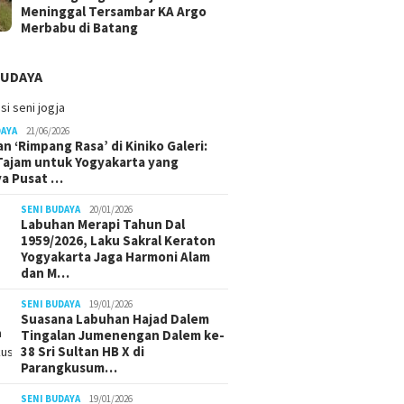
Meninggal Tersambar KA Argo
Merbabu di Batang
BUDAYA
DAYA
21/06/2026
n ‘Rimpang Rasa’ di Kiniko Galeri:
 Tajam untuk Yogyakarta yang
ya Pusat …
SENI BUDAYA
20/01/2026
Labuhan Merapi Tahun Dal
1959/2026, Laku Sakral Keraton
Yogyakarta Jaga Harmoni Alam
dan M…
SENI BUDAYA
19/01/2026
Suasana Labuhan Hajad Dalem
Tingalan Jumenengan Dalem ke-
38 Sri Sultan HB X di
Parangkusum…
SENI BUDAYA
19/01/2026