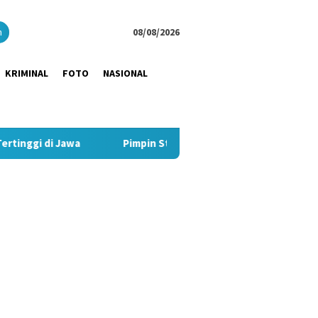
close
h
08/08/2026
KRIMINAL
FOTO
NASIONAL
Pimpin Strategi Komunikasi JNE, Kurnia Nugraha Sabet In