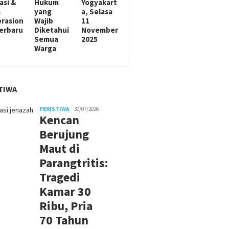
asi &
Hukum
Yogyakart
m
yang
a, Selasa
rasion
Wajib
11
Terbaru
Diketahui
November
Semua
2025
Warga
TIWA
PERISTIWA
30/07/2026
Kencan
Berujung
Maut di
Parangtritis:
Tragedi
Kamar 30
Ribu, Pria
70 Tahun