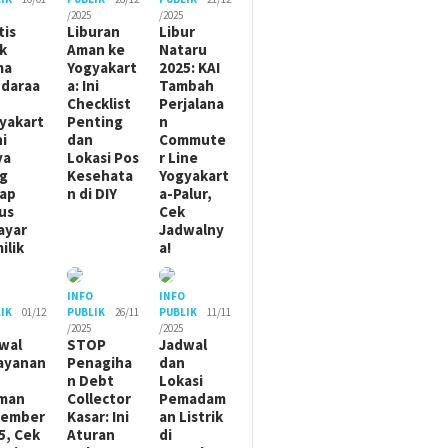
/2025
/2025
tis
Liburan
Libur
ik
Aman ke
Nataru
ma
Yogyakart
2025: KAI
daraa
a: Ini
Tambah
Checklist
Perjalana
yakart
Penting
n
ni
dan
Commute
ya
Lokasi Pos
r Line
g
Kesehata
Yogyakart
ap
n di DIY
a-Palur,
us
Cek
ayar
Jadwalny
ilik
a!
O
INFO
INFO
IK
01/12
PUBLIK
26/11
PUBLIK
11/11
/2025
/2025
wal
STOP
Jadwal
ayanan
Penagiha
dan
n Debt
Lokasi
man
Collector
Pemadam
sember
Kasar: Ini
an Listrik
5, Cek
Aturan
di