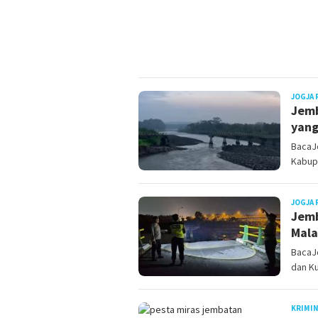
JOGJA 
Jemb
yang
BacaJ
Kabupa
JOGJA 
Jemb
Mala
BacaJ
dan Ku
KRIMI