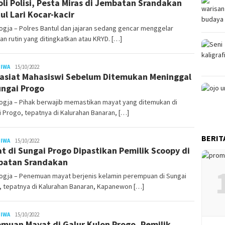
oli Polisi, Pesta Miras di Jembatan Srandakan
ul Lari Kocar-kacir
gja – Polres Bantul dan jajaran sedang gencar menggelar
an rutin yang ditingkatkan atau KRYD. […]
Juno
TIWA
15/10/2022
Wasiat Mahasiswi Sebelum Ditemukan Meninggal
ungai Progo
ogja – Pihak berwajib memastikan mayat yang ditemukan di
 Progo, tepatnya di Kalurahan Banaran, […]
BERIT
Juno
TIWA
15/10/2022
t di Sungai Progo Dipastikan Pemilik Scoopy di
batan Srandakan
ogja – Penemuan mayat berjenis kelamin perempuan di Sungai
, tepatnya di Kalurahan Banaran, Kapanewon […]
Juno
TIWA
15/10/2022
muan Mayat di Galur Kulon Progo, Pemilik