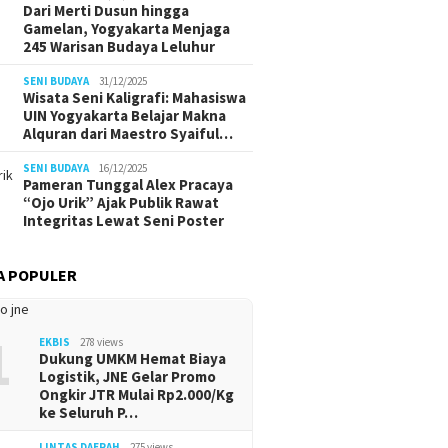
Dari Merti Dusun hingga
Gamelan, Yogyakarta Menjaga
245 Warisan Budaya Leluhur
SENI BUDAYA
31/12/2025
Wisata Seni Kaligrafi: Mahasiswa
UIN Yogyakarta Belajar Makna
Alquran dari Maestro Syaiful…
SENI BUDAYA
16/12/2025
Pameran Tunggal Alex Pracaya
“Ojo Urik” Ajak Publik Rawat
Integritas Lewat Seni Poster
A POPULER
1
EKBIS
278 views
Dukung UMKM Hemat Biaya
Logistik, JNE Gelar Promo
Ongkir JTR Mulai Rp2.000/Kg
ke Seluruh P…
LINTAS DAERAH
275 views