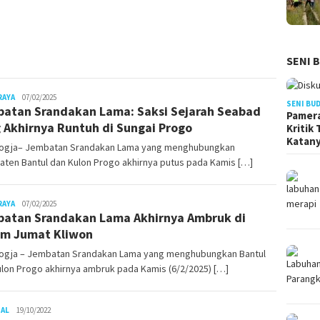
SENI 
Juno
RAYA
07/02/2025
SENI BU
atan Srandakan Lama: Saksi Sejarah Seabad
Pamera
 Akhirnya Runtuh di Sungai Progo
Kritik
Katan
ogja– Jembatan Srandakan Lama yang menghubungkan
ten Bantul dan Kulon Progo akhirnya putus pada Kamis […]
Juno
RAYA
07/02/2025
atan Srandakan Lama Akhirnya Ambruk di
m Jumat Kliwon
ogja – Jembatan Srandakan Lama yang menghubungkan Bantul
lon Progo akhirnya ambruk pada Kamis (6/2/2025) […]
Juno
NAL
19/10/2022