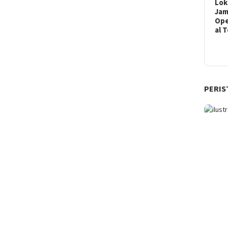
Lok
Ja
Ope
al 
PERIS