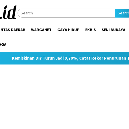
Searc
INTAS DAERAH
WARGANET
GAYA HIDUP
EKBIS
SENI BUDAYA
AGA
DIY Turun Jadi 9,70%, Catat Rekor Penurunan Tertinggi di Jawa