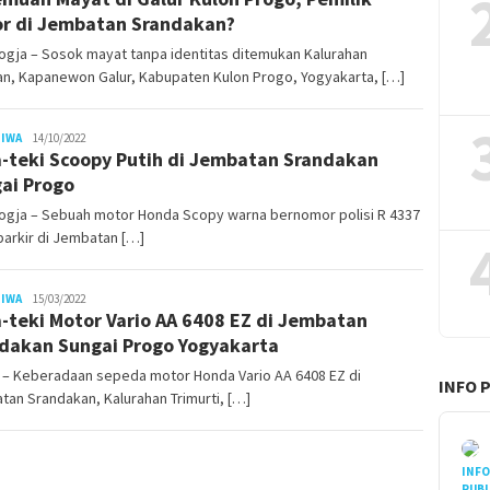
r di Jembatan Srandakan?
ogja – Sosok mayat tanpa identitas ditemukan Kalurahan
an, Kapanewon Galur, Kabupaten Kulon Progo, Yogyakarta, […]
Juno
TIWA
14/10/2022
-teki Scoopy Putih di Jembatan Srandakan
ai Progo
ogja – Sebuah motor Honda Scopy warna bernomor polisi R 4337
parkir di Jembatan […]
Juno
TIWA
15/03/2022
-teki Motor Vario AA 6408 EZ di Jembatan
dakan Sungai Progo Yogyakarta
l – Keberadaan sepeda motor Honda Vario AA 6408 EZ di
INFO 
an Srandakan, Kalurahan Trimurti, […]
INF
PUBL