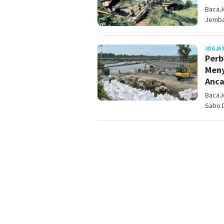
BacaJo
Jemba
JOGJA 
Perb
Meny
Anca
BacaJo
Sabo D