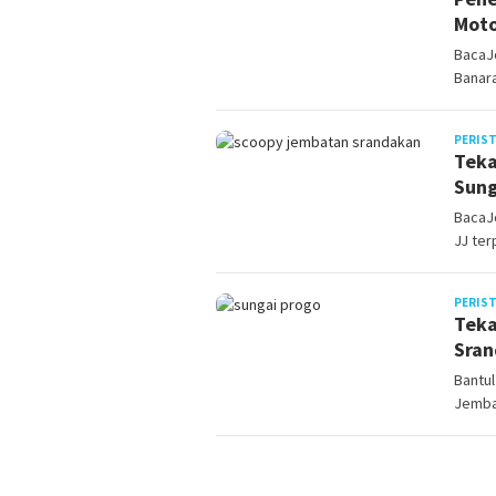
Moto
BacaJ
Banar
PERIS
Teka
Sung
BacaJ
JJ ter
PERIS
Teka
Sran
Bantu
Jembat