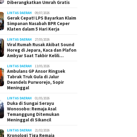
Diberangkatkan Umrah Gratis
LINTAS DAERAH
09/07/2026
Gerak Cepat! LPS Bayarkan Klaim
Simpanan Nasabah BPR Ceper
Klaten dalam 5 Hari Kerja
LINTAS DAERAH
27/05/2026
Viral Rumah Rusak Akibat Sound
Horeg di Jepara, Kaca dan Plafon
Ambyar Saat Takbir Kelili…
LINTAS DAERAH
13/05/2026
Ambulans GP Ansor Ringsek
Tabrak Truk Gula di Jalur
Deandels Purworejo, Sopir
Meninggal
LINTAS DAERAH
01/05/2026
Duka di Sungai Serayu
Wonosobo: Remaja Asal
Temanggung Ditemukan
Meninggal di Sikancil
LINTAS DAERAH
21/02/2026
Kronologi Tiga Remaja