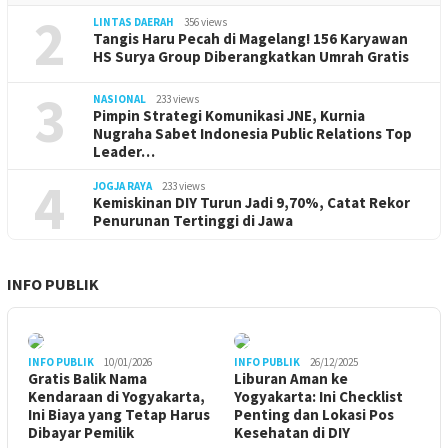
2
LINTAS DAERAH
356 views
Tangis Haru Pecah di Magelang! 156 Karyawan
HS Surya Group Diberangkatkan Umrah Gratis
3
NASIONAL
233 views
Pimpin Strategi Komunikasi JNE, Kurnia
Nugraha Sabet Indonesia Public Relations Top
Leader…
4
JOGJA RAYA
233 views
Kemiskinan DIY Turun Jadi 9,70%, Catat Rekor
Penurunan Tertinggi di Jawa
INFO PUBLIK
INFO PUBLIK
10/01/2026
INFO PUBLIK
26/12/2025
Gratis Balik Nama
Liburan Aman ke
Kendaraan di Yogyakarta,
Yogyakarta: Ini Checklist
Ini Biaya yang Tetap Harus
Penting dan Lokasi Pos
Dibayar Pemilik
Kesehatan di DIY