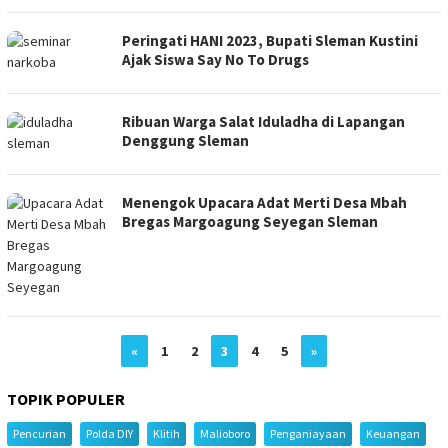
Peringati HANI 2023, Bupati Sleman Kustini
Ajak Siswa Say No To Drugs
Ribuan Warga Salat Iduladha di Lapangan
Denggung Sleman
Menengok Upacara Adat Merti Desa Mbah
Bregas Margoagung Seyegan Sleman
«
1
2
3
4
5
»
TOPIK POPULER
Pencurian
Polda DIY
Klitih
Malioboro
Penganiayaan
Keuangan