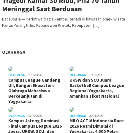
Tragedi Kamar 30 Ribu, Pria 70 Tahun
Meninggal Saat Berduaan
BacaJogja — Peristiwa tragis kembali terjadi di kawasan objek wisata
Pantai Parangtritis, Kapanewon Kretek, Kabupaten […]
OLAHRAGA
OLAHRAGA
08/05/2026
OLAHRAGA
07/05/2026
Campus League Gandeng
UKSW dan SCU Juara
UII, Bangun Ekosistem
Basketball Campus League
Olahraga Mahasiswa
Regional Yogyakarta,
Berkelanjutan di
Amankan Tiket Nasional
Yogyakarta
OLAHRAGA
06/05/2026
OLAHRAGA
26/04/2026
Kampus Jateng Dominasi
MILO ACTIV Indonesia Race
Final Campus League 2026
2026 Resmi Dimulai di
Jogja, UKSW, SCU, dan
Yogyakarta, 4.500 Pelari