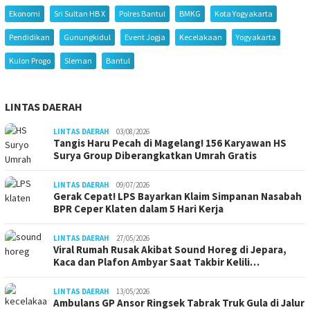
Ekonomi
Sri Sultan HB X
Polres Bantul
BMKG
Kota Yogyakarta
Pendidikan
Gunungkidul
Event Jogja
Kecelakaan
Yogyakarta
Kulon Progo
Sleman
Bantul
LINTAS DAERAH
LINTAS DAERAH
03/08/2026
Tangis Haru Pecah di Magelang! 156 Karyawan HS
Surya Group Diberangkatkan Umrah Gratis
LINTAS DAERAH
09/07/2026
Gerak Cepat! LPS Bayarkan Klaim Simpanan Nasabah
BPR Ceper Klaten dalam 5 Hari Kerja
LINTAS DAERAH
27/05/2026
Viral Rumah Rusak Akibat Sound Horeg di Jepara,
Kaca dan Plafon Ambyar Saat Takbir Kelili…
LINTAS DAERAH
13/05/2026
Ambulans GP Ansor Ringsek Tabrak Truk Gula di Jalur