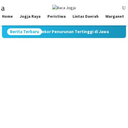
Skip
Mobile
to
Menu
content
Home
Jogja Raya
Peristiwa
Lintas Daerah
Warganet
9,70%, Catat Rekor Penurunan Tertinggi di Jawa
Berita Terbaru
Pimpin 