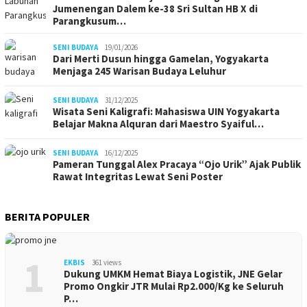
Jumenengan Dalem ke-38 Sri Sultan HB X di
Parangkusum…
SENI BUDAYA
19/01/2026
Dari Merti Dusun hingga Gamelan, Yogyakarta
Menjaga 245 Warisan Budaya Leluhur
SENI BUDAYA
31/12/2025
Wisata Seni Kaligrafi: Mahasiswa UIN Yogyakarta
Belajar Makna Alquran dari Maestro Syaiful…
SENI BUDAYA
16/12/2025
Pameran Tunggal Alex Pracaya “Ojo Urik” Ajak Publik
Rawat Integritas Lewat Seni Poster
BERITA POPULER
1
EKBIS
361 views
Dukung UMKM Hemat Biaya Logistik, JNE Gelar
Promo Ongkir JTR Mulai Rp2.000/Kg ke Seluruh
P…