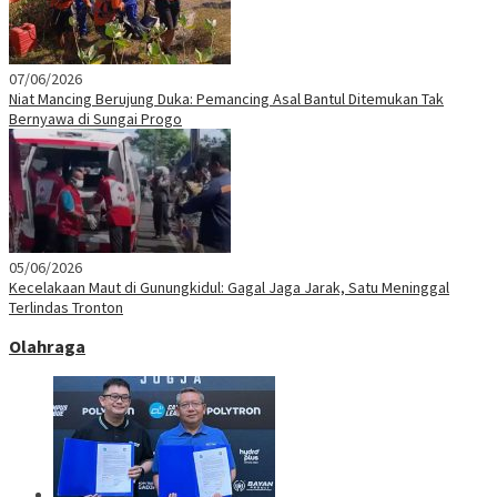
07/06/2026
Niat Mancing Berujung Duka: Pemancing Asal Bantul Ditemukan Tak
Bernyawa di Sungai Progo
05/06/2026
Kecelakaan Maut di Gunungkidul: Gagal Jaga Jarak, Satu Meninggal
Terlindas Tronton
Olahraga