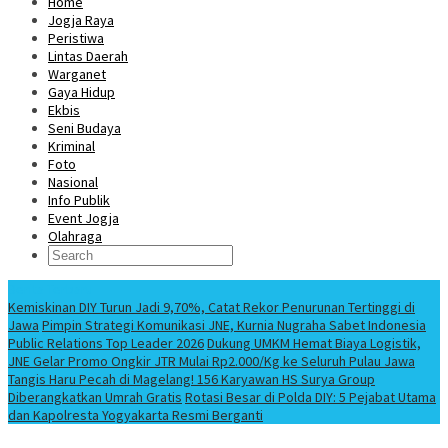
Home
Jogja Raya
Peristiwa
Lintas Daerah
Warganet
Gaya Hidup
Ekbis
Seni Budaya
Kriminal
Foto
Nasional
Info Publik
Event Jogja
Olahraga
Berita Terbaru
Kemiskinan DIY Turun Jadi 9,70%, Catat Rekor Penurunan Tertinggi di
Jawa
Pimpin Strategi Komunikasi JNE, Kurnia Nugraha Sabet Indonesia
Public Relations Top Leader 2026
Dukung UMKM Hemat Biaya Logistik,
JNE Gelar Promo Ongkir JTR Mulai Rp2.000/Kg ke Seluruh Pulau Jawa
Tangis Haru Pecah di Magelang! 156 Karyawan HS Surya Group
Diberangkatkan Umrah Gratis
Rotasi Besar di Polda DIY: 5 Pejabat Utama
dan Kapolresta Yogyakarta Resmi Berganti