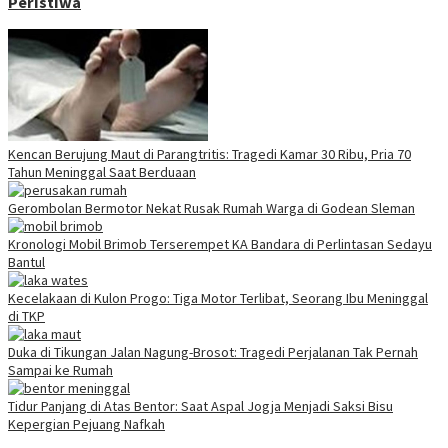
Peristiwa
Kencan Berujung Maut di Parangtritis: Tragedi Kamar 30 Ribu, Pria 70
Tahun Meninggal Saat Berduaan
Gerombolan Bermotor Nekat Rusak Rumah Warga di Godean Sleman
Kronologi Mobil Brimob Terserempet KA Bandara di Perlintasan Sedayu
Bantul
Kecelakaan di Kulon Progo: Tiga Motor Terlibat, Seorang Ibu Meninggal
di TKP
Duka di Tikungan Jalan Nagung-Brosot: Tragedi Perjalanan Tak Pernah
Sampai ke Rumah
Tidur Panjang di Atas Bentor: Saat Aspal Jogja Menjadi Saksi Bisu
Kepergian Pejuang Nafkah