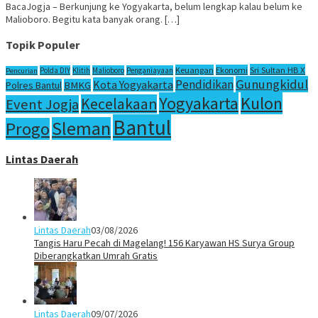
BacaJogja – Berkunjung ke Yogyakarta, belum lengkap kalau belum ke
Malioboro. Begitu kata banyak orang. […]
Topik Populer
Sri Sultan HB X
Keuangan
Ekonomi
Polda DIY
Klitih
Malioboro
Penganiayaan
Pencurian
Gunungkidul
Pendidikan
Kota Yogyakarta
Polres Bantul
BMKG
Yogyakarta
Kulon
Kecelakaan
Event Jogja
Bantul
Sleman
Progo
Lintas Daerah
Lintas Daerah
03/08/2026
Tangis Haru Pecah di Magelang! 156 Karyawan HS Surya Group
Diberangkatkan Umrah Gratis
Lintas Daerah
09/07/2026