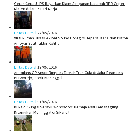
Gerak Cepat! LPS Bayarkan Klaim Simpanan Nasabah BPR Ceper
Klaten dalam 5 Hari Kerja
Lintas Daerah
27/05/2026
Viral Rumah Rusak Akibat Sound Horeg di Jepara, Kaca dan Plafon
Ambyar Saat Takbir Kelili…
Lintas Daerah
13/05/2026
Ambulans GP Ansor Ringsek Tabrak Truk Gula di Jalur Deandels
Purworejo, Sopir Meninggal
Lintas Daerah
01/05/2026
Duka di Sungai Serayu Wonosobo: Remaja Asal Temanggung
Ditemukan Meninggal di Sikancil