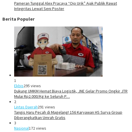
Pameran Tunggal Alex Pracaya “Ojo Urik” Ajak Publik Rawat
Integritas Lewat Seni Poster
Berita Populer
1
Ekbis
295 views
Dukung UMKM Hemat Biaya Logistik, JNE Gelar Promo Ongkir JTR
Mulai Rp2.000/Kg ke Seluruh P…
2
Lintas Daerah
291 views
Tangis Haru Pecah di Magelang! 156 Karyawan HS Surya Group
Diberangkatkan Umrah Gratis
3
Nasional
172 views