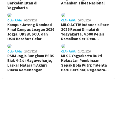
Berkelanjutan di
Amankan Tiket Nasional
Yogyakarta
OLAHRAGA
06/05/2026
OLAHRAGA
26/04/2026
Kampus Jateng Dominasi
MILO ACTIV Indonesia Race
Final Campus League 2026
2026 Resmi Dimulai di
Jogja, UKSW, SCU, dan
Yogyakarta, 4.500 Pelari
USM Berebut Gelar
Ramaikan Seri Pem…
OLAHRAGA
28/02/2026
OLAHRAGA
01/02/2026
PSIM Jogja Bungkam PSBS
MLSC Yogyakarta Bukti
Biak 4-2 di Maguwoharjo,
Kekuatan Pembinaan
Laskar Mataram Akhiri
Sepak Bola Putri: Talenta
Puasa Kemenangan
Baru Bersinar, Regenera…