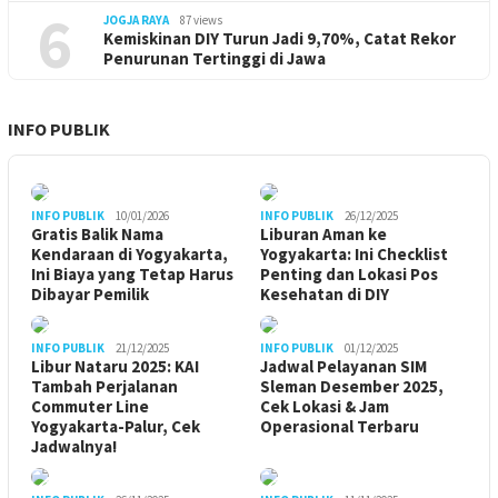
6
JOGJA RAYA
87 views
Kemiskinan DIY Turun Jadi 9,70%, Catat Rekor
Penurunan Tertinggi di Jawa
INFO PUBLIK
INFO PUBLIK
10/01/2026
INFO PUBLIK
26/12/2025
Gratis Balik Nama
Liburan Aman ke
Kendaraan di Yogyakarta,
Yogyakarta: Ini Checklist
Ini Biaya yang Tetap Harus
Penting dan Lokasi Pos
Dibayar Pemilik
Kesehatan di DIY
INFO PUBLIK
21/12/2025
INFO PUBLIK
01/12/2025
Libur Nataru 2025: KAI
Jadwal Pelayanan SIM
Tambah Perjalanan
Sleman Desember 2025,
Commuter Line
Cek Lokasi & Jam
Yogyakarta-Palur, Cek
Operasional Terbaru
Jadwalnya!