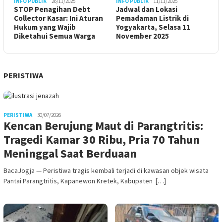
INFO PUBLIK
26/11/2025
INFO PUBLIK
11/11/2025
STOP Penagihan Debt
Jadwal dan Lokasi
Collector Kasar: Ini Aturan
Pemadaman Listrik di
Hukum yang Wajib
Yogyakarta, Selasa 11
Diketahui Semua Warga
November 2025
PERISTIWA
PERISTIWA
30/07/2026
Kencan Berujung Maut di Parangtritis:
Tragedi Kamar 30 Ribu, Pria 70 Tahun
Meninggal Saat Berduaan
BacaJogja — Peristiwa tragis kembali terjadi di kawasan objek wisata
Pantai Parangtritis, Kapanewon Kretek, Kabupaten […]