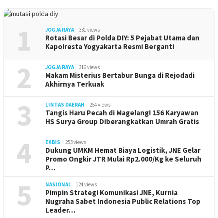
1
JOGJA RAYA
331 views
Rotasi Besar di Polda DIY: 5 Pejabat Utama dan
Kapolresta Yogyakarta Resmi Berganti
2
JOGJA RAYA
316 views
Makam Misterius Bertabur Bunga di Rejodadi
Akhirnya Terkuak
3
LINTAS DAERAH
254 views
Tangis Haru Pecah di Magelang! 156 Karyawan
HS Surya Group Diberangkatkan Umrah Gratis
4
EKBIS
253 views
Dukung UMKM Hemat Biaya Logistik, JNE Gelar
Promo Ongkir JTR Mulai Rp2.000/Kg ke Seluruh
P…
5
NASIONAL
124 views
Pimpin Strategi Komunikasi JNE, Kurnia
Nugraha Sabet Indonesia Public Relations Top
Leader…