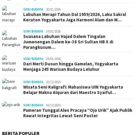
SENI BUDAYA
20/01/2026
Labuhan Merapi Tahun Dal 1959/2026, Laku Sakral
Keraton Yogyakarta Jaga Harmoni Alam dan M…
SENI BUDAYA
19/01/2026
Suasana Labuhan Hajad Dalem Tingalan
Jumenengan Dalem ke-38 Sri Sultan HB X di
Parangkusum…
SENI BUDAYA
19/01/2026
Dari Merti Dusun hingga Gamelan, Yogyakarta
Menjaga 245 Warisan Budaya Leluhur
SENI BUDAYA
31/12/2025
Wisata Seni Kaligrafi: Mahasiswa UIN Yogyakarta
Belajar Makna Alquran dari Maestro Syaiful…
SENI BUDAYA
16/12/2025
Pameran Tunggal Alex Pracaya “Ojo Urik” Ajak Publik
Rawat Integritas Lewat Seni Poster
BERITA POPULER