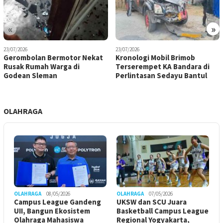
«
»
23/07/2026
23/07/2026
Gerombolan Bermotor Nekat
Kronologi Mobil Brimob
Rusak Rumah Warga di
Terserempet KA Bandara di
Godean Sleman
Perlintasan Sedayu Bantul
OLAHRAGA
OLAHRAGA
08/05/2026
OLAHRAGA
07/05/2026
Campus League Gandeng
UKSW dan SCU Juara
UII, Bangun Ekosistem
Basketball Campus League
Olahraga Mahasiswa
Regional Yogyakarta,