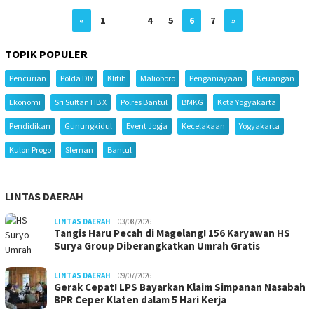
«
1
…
4
5
6
7
»
TOPIK POPULER
Pencurian
Polda DIY
Klitih
Malioboro
Penganiayaan
Keuangan
Ekonomi
Sri Sultan HB X
Polres Bantul
BMKG
Kota Yogyakarta
Pendidikan
Gunungkidul
Event Jogja
Kecelakaan
Yogyakarta
Kulon Progo
Sleman
Bantul
LINTAS DAERAH
LINTAS DAERAH
03/08/2026
Tangis Haru Pecah di Magelang! 156 Karyawan HS
Surya Group Diberangkatkan Umrah Gratis
LINTAS DAERAH
09/07/2026
Gerak Cepat! LPS Bayarkan Klaim Simpanan Nasabah
BPR Ceper Klaten dalam 5 Hari Kerja