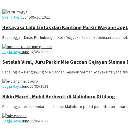
Event Jogja
Juno
06/10/2022
Rekayasa Lalu Lintas dan Kantong Parkir Wayang Jogj
BacaJogja – Dinas Perhubungan Kota Yogyakarta dan kepolisian akan melak
Jogja Raya
Juno
07/05/2022
Setelah Viral, Juru Parkir Mie Gacoan Gejayan Sleman
BacaJogja – Pengunjung Mie Gacoan Gejayan Sleman Yogyakarta yang tid
Jogja Raya
Juno
05/05/2022
Bikin Macet, Mobil Berhenti di Malioboro Ditilang
BacaJogja – Arus kendaraan di Jalan Malioboro padat pada liburan Lebaran 
Jogja Raya
Juno
05/05/2022