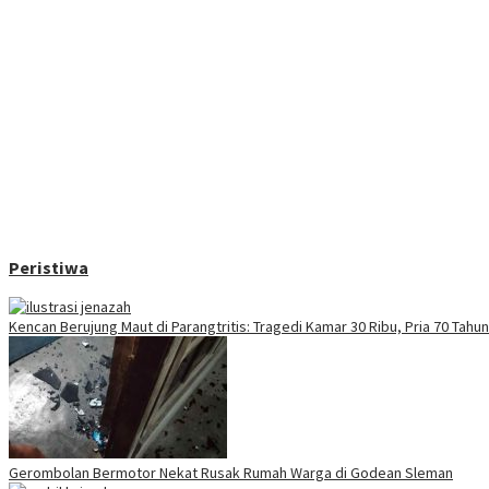
Peristiwa
Kencan Berujung Maut di Parangtritis: Tragedi Kamar 30 Ribu, Pria 70 Tah
Gerombolan Bermotor Nekat Rusak Rumah Warga di Godean Sleman