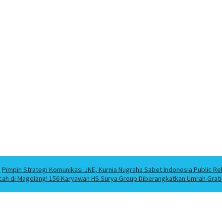
a
Pimpin Strategi Komunikasi JNE, Kurnia Nugraha Sabet Indonesia Public Re
cah di Magelang! 156 Karyawan HS Surya Group Diberangkatkan Umrah Grati