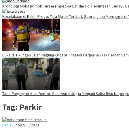
Kronologi Mobil Brimob Terserempet KA Bandara di Perlintasan Sedayu Ba
Kecelakaan di Kulon Progo: Tiga Motor Terlibat, Seorang Ibu Meninggal di
Duka di Tikungan Jalan Nagung-Brosot: Tragedi Perjalanan Tak Pernah Sa
Tidur Panjang di Atas Bentor: Saat Aspal Jogja Menjadi Saksi Bisu Keperg
Tag:
Parkir
Ekbis
Juno
02/09/2023