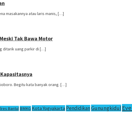
an
na masakannya atau laris manis, […]
r Meski Tak Bawa Motor
 ditarik uang parkir di […]
n Kapasitasnya
ioboro. Begitu kata banyak orang. […]
Eve
Gunungkidul
Pendidikan
Kota Yogyakarta
lres Bantul
BMKG