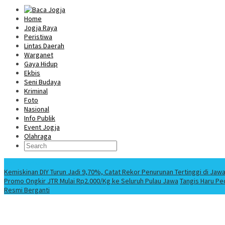
Home
Jogja Raya
Peristiwa
Lintas Daerah
Warganet
Gaya Hidup
Ekbis
Seni Budaya
Kriminal
Foto
Nasional
Info Publik
Event Jogja
Olahraga
Berita Terbaru
Kemiskinan DIY Turun Jadi 9,70%, Catat Rekor Penurunan Tertinggi di Jaw
Promo Ongkir JTR Mulai Rp2.000/Kg ke Seluruh Pulau Jawa
Tangis Haru Pe
Resmi Berganti