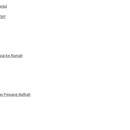
ntul
 TKP
mpai ke Rumah
ian Pejuang Nafkah