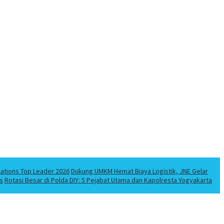
lations Top Leader 2026
Dukung UMKM Hemat Biaya Logistik, JNE Gelar
s
Rotasi Besar di Polda DIY: 5 Pejabat Utama dan Kapolresta Yogyakarta