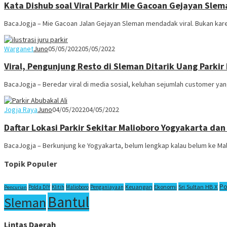
Kata Dishub soal Viral Parkir Mie Gacoan Gejayan Slem
BacaJogja – Mie Gacoan Jalan Gejayan Sleman mendadak viral. Bukan kare
Warganet
Juno
05/05/2022
05/05/2022
Viral, Pengunjung Resto di Sleman Ditarik Uang Parki
BacaJogja – Beredar viral di media sosial, keluhan sejumlah customer yang
Jogja Raya
Juno
04/05/2022
04/05/2022
Daftar Lokasi Parkir Sekitar Malioboro Yogyakarta da
BacaJogja – Berkunjung ke Yogyakarta, belum lengkap kalau belum ke Mal
Topik Populer
Po
Sri Sultan HB X
Keuangan
Ekonomi
Polda DIY
Klitih
Malioboro
Penganiayaan
Pencurian
Bantul
Sleman
Lintas Daerah