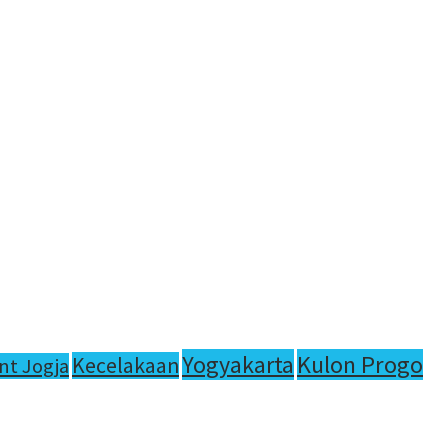
Yogyakarta
Kulon Progo
Kecelakaan
nt Jogja