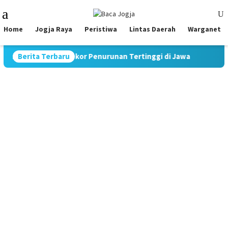
Skip
Mobile
to
Menu
content
Home
Jogja Raya
Peristiwa
Lintas Daerah
Warganet
9,70%, Catat Rekor Penurunan Tertinggi di Jawa
Berita Terbaru
Pimpin S