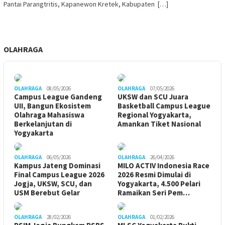
Pantai Parangtritis, Kapanewon Kretek, Kabupaten […]
OLAHRAGA
OLAHRAGA
08/05/2026
OLAHRAGA
07/05/2026
Campus League Gandeng
UKSW dan SCU Juara
UII, Bangun Ekosistem
Basketball Campus League
Olahraga Mahasiswa
Regional Yogyakarta,
Berkelanjutan di
Amankan Tiket Nasional
Yogyakarta
OLAHRAGA
06/05/2026
OLAHRAGA
26/04/2026
Kampus Jateng Dominasi
MILO ACTIV Indonesia Race
Final Campus League 2026
2026 Resmi Dimulai di
Jogja, UKSW, SCU, dan
Yogyakarta, 4.500 Pelari
USM Berebut Gelar
Ramaikan Seri Pem…
OLAHRAGA
28/02/2026
OLAHRAGA
01/02/2026