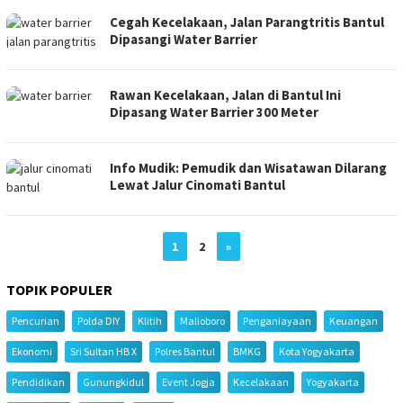
Cegah Kecelakaan, Jalan Parangtritis Bantul
Dipasangi Water Barrier
Rawan Kecelakaan, Jalan di Bantul Ini
Dipasang Water Barrier 300 Meter
Info Mudik: Pemudik dan Wisatawan Dilarang
Lewat Jalur Cinomati Bantul
1
2
»
TOPIK POPULER
Pencurian
Polda DIY
Klitih
Malioboro
Penganiayaan
Keuangan
Ekonomi
Sri Sultan HB X
Polres Bantul
BMKG
Kota Yogyakarta
Pendidikan
Gunungkidul
Event Jogja
Kecelakaan
Yogyakarta