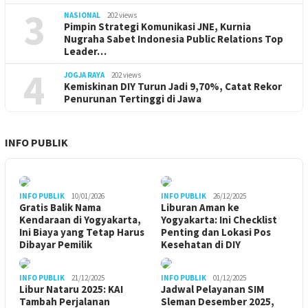
3
NASIONAL
202 views
Pimpin Strategi Komunikasi JNE, Kurnia
Nugraha Sabet Indonesia Public Relations Top
Leader…
4
JOGJA RAYA
202 views
Kemiskinan DIY Turun Jadi 9,70%, Catat Rekor
Penurunan Tertinggi di Jawa
INFO PUBLIK
INFO PUBLIK
10/01/2026
INFO PUBLIK
26/12/2025
Gratis Balik Nama
Liburan Aman ke
Kendaraan di Yogyakarta,
Yogyakarta: Ini Checklist
Ini Biaya yang Tetap Harus
Penting dan Lokasi Pos
Dibayar Pemilik
Kesehatan di DIY
INFO PUBLIK
21/12/2025
INFO PUBLIK
01/12/2025
Libur Nataru 2025: KAI
Jadwal Pelayanan SIM
Tambah Perjalanan
Sleman Desember 2025,