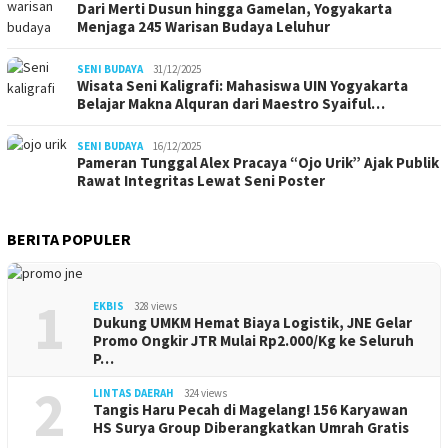
Dari Merti Dusun hingga Gamelan, Yogyakarta
Menjaga 245 Warisan Budaya Leluhur
SENI BUDAYA
31/12/2025
Wisata Seni Kaligrafi: Mahasiswa UIN Yogyakarta
Belajar Makna Alquran dari Maestro Syaiful…
SENI BUDAYA
16/12/2025
Pameran Tunggal Alex Pracaya “Ojo Urik” Ajak Publik
Rawat Integritas Lewat Seni Poster
BERITA POPULER
1
EKBIS
328 views
Dukung UMKM Hemat Biaya Logistik, JNE Gelar
Promo Ongkir JTR Mulai Rp2.000/Kg ke Seluruh
P…
2
LINTAS DAERAH
324 views
Tangis Haru Pecah di Magelang! 156 Karyawan
HS Surya Group Diberangkatkan Umrah Gratis