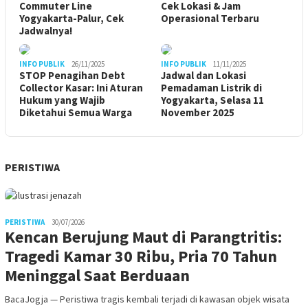
Commuter Line
Cek Lokasi & Jam
Yogyakarta-Palur, Cek
Operasional Terbaru
Jadwalnya!
INFO PUBLIK
26/11/2025
INFO PUBLIK
11/11/2025
STOP Penagihan Debt
Jadwal dan Lokasi
Collector Kasar: Ini Aturan
Pemadaman Listrik di
Hukum yang Wajib
Yogyakarta, Selasa 11
Diketahui Semua Warga
November 2025
PERISTIWA
PERISTIWA
30/07/2026
Kencan Berujung Maut di Parangtritis:
Tragedi Kamar 30 Ribu, Pria 70 Tahun
Meninggal Saat Berduaan
BacaJogja — Peristiwa tragis kembali terjadi di kawasan objek wisata