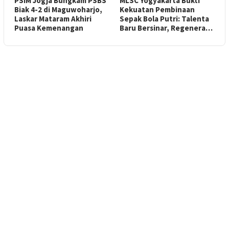
PSIM Jogja Bungkam PSBS
MLSC Yogyakarta Bukti
Biak 4-2 di Maguwoharjo,
Kekuatan Pembinaan
Laskar Mataram Akhiri
Sepak Bola Putri: Talenta
Puasa Kemenangan
Baru Bersinar, Regenera…