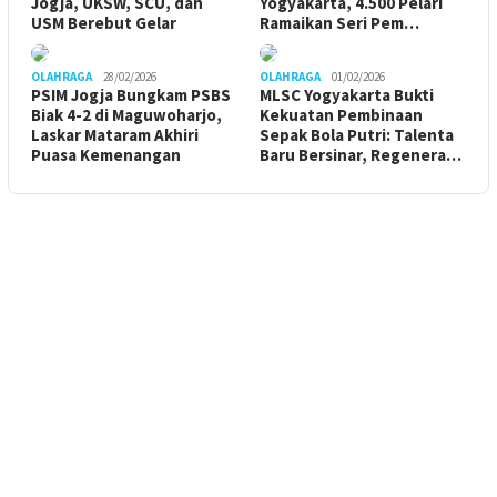
Jogja, UKSW, SCU, dan
Yogyakarta, 4.500 Pelari
USM Berebut Gelar
Ramaikan Seri Pem…
OLAHRAGA
28/02/2026
OLAHRAGA
01/02/2026
PSIM Jogja Bungkam PSBS
MLSC Yogyakarta Bukti
Biak 4-2 di Maguwoharjo,
Kekuatan Pembinaan
Laskar Mataram Akhiri
Sepak Bola Putri: Talenta
Puasa Kemenangan
Baru Bersinar, Regenera…