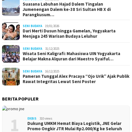
Suasana Labuhan Hajad Dalem Tingalan
Jumenengan Dalem ke-38 Sri Sultan HB X di
Parangkusum…
SENI BUDAYA
19/01/2026
Dari Merti Dusun hingga Gamelan, Yogyakarta
Menjaga 245 Warisan Budaya Leluhur
SENI BUDAYA
31/12/2025
Wisata Seni Kaligrafi: Mahasiswa UIN Yogyakarta
Belajar Makna Alquran dari Maestro Syaiful…
SENI BUDAYA
16/12/2025
Pameran Tunggal Alex Pracaya “Ojo Urik” Ajak Publik
Rawat Integritas Lewat Seni Poster
BERITA POPULER
1
EKBIS
310 views
Dukung UMKM Hemat Biaya Logistik, JNE Gelar
Promo Ongkir JTR Mulai Rp2.000/Kg ke Seluruh