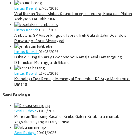
Lintas Daerah
27/05/2026
Viral Rumah Rusak Akibat Sound Horeg di Jepara, Kaca dan Plafon
Ambyar Saat Takbir Kelili…
Lintas Daerah
13/05/2026
Ambulans GP Ansor Ringsek Tabrak Truk Gula di Jalur Deandels
Purworejo, Sopir Meninggal
Lintas Daerah
01/05/2026
Duka di Sungai Serayu Wonosobo: Remaja Asal Temanggung
Ditemukan Meninggal di Sikancil
Lintas Daerah
21/02/2026
Kronologi Tiga Remaja Meninggal Tersambar KA Argo Merbabu di
Batang
Seni Budaya
Seni Budaya
21/06/2026
Pameran ‘Rimpang Rasa’ di Kiniko Galeri: Kritik Tajam untuk
Yogyakarta yang Katanya Pusat …
Seni Budaya
20/01/2026