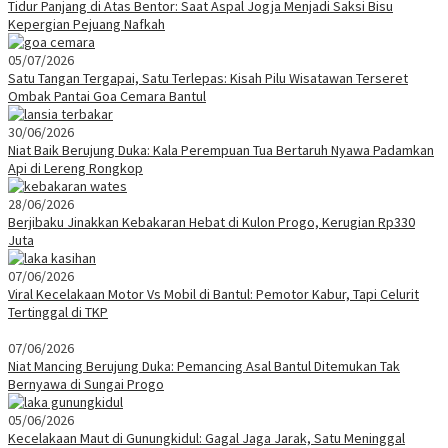
Tidur Panjang di Atas Bentor: Saat Aspal Jogja Menjadi Saksi Bisu
Kepergian Pejuang Nafkah
05/07/2026
Satu Tangan Tergapai, Satu Terlepas: Kisah Pilu Wisatawan Terseret
Ombak Pantai Goa Cemara Bantul
30/06/2026
Niat Baik Berujung Duka: Kala Perempuan Tua Bertaruh Nyawa Padamkan
Api di Lereng Rongkop
28/06/2026
Berjibaku Jinakkan Kebakaran Hebat di Kulon Progo, Kerugian Rp330
Juta
07/06/2026
Viral Kecelakaan Motor Vs Mobil di Bantul: Pemotor Kabur, Tapi Celurit
Tertinggal di TKP
07/06/2026
Niat Mancing Berujung Duka: Pemancing Asal Bantul Ditemukan Tak
Bernyawa di Sungai Progo
05/06/2026
Kecelakaan Maut di Gunungkidul: Gagal Jaga Jarak, Satu Meninggal