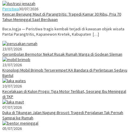
Peristiwa
30/07/2026
Kencan Berujung Maut di Parangtritis: Tragedi Kamar 30 Ribu, Pria 70
Tahun Meninggal Saat Berduaan
BacaJogja — Peristiwa tragis kembali terjadi di kawasan objek wisata
Pantai Parangtritis, Kapanewon Kretek, Kabupaten […]
23/07/2026
Gerombolan Bermotor Nekat Rusak Rumah Warga di Godean Sleman
23/07/2026
Kronologi Mobil Brimob Terserempet KA Bandara di Perlintasan Sedayu
Bantul
10/07/2026
Kecelakaan di Kulon Progo: Tiga Motor Terlibat, Seorang Ibu Meninggal
di TKP
07/07/2026
Duka di Tikungan Jalan Nagung-Brosot: Tragedi Perjalanan Tak Pernah
Sampai ke Rumah
05/07/2026