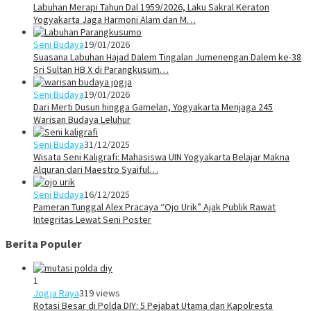
Labuhan Merapi Tahun Dal 1959/2026, Laku Sakral Keraton
Yogyakarta Jaga Harmoni Alam dan M…
Seni Budaya
19/01/2026
Suasana Labuhan Hajad Dalem Tingalan Jumenengan Dalem ke-38
Sri Sultan HB X di Parangkusum…
Seni Budaya
19/01/2026
Dari Merti Dusun hingga Gamelan, Yogyakarta Menjaga 245
Warisan Budaya Leluhur
Seni Budaya
31/12/2025
Wisata Seni Kaligrafi: Mahasiswa UIN Yogyakarta Belajar Makna
Alquran dari Maestro Syaiful…
Seni Budaya
16/12/2025
Pameran Tunggal Alex Pracaya “Ojo Urik” Ajak Publik Rawat
Integritas Lewat Seni Poster
Berita Populer
1
Jogja Raya
319 views
Rotasi Besar di Polda DIY: 5 Pejabat Utama dan Kapolresta