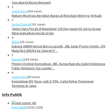
Yogyakarta Resmi Berganti
2
Jogja Raya
304 views
Makam Misterius Bertabur Bunga di Rejodadi Akhirnya Terkuak
3
Lintas Daerah
241 views
Tangis Haru Pecah di Magelang! 156 Karyawan HS Surya Group
Diberangkatkan Umrah Gratis
4
Ekbis
238 views
Dukung UMKM Hemat Biaya Logistik, JNE Gelar Promo Ongkir JTR
Mulai Rp2.000/Kg ke Seluruh P…
5
Nasional
104 views
Pimpin Strategi Komunikasi JNE, Kurnia Nugraha Sabet Indonesia
Public Relations Top Leader…
6
Jogja Raya
60 views
Kemiskinan DIY Turun Jadi 9,70%, Catat Rekor Penurunan
Tertinggi di Jawa
Info Publik
Info Publik
10/01/2026