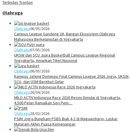
Terlindas Tronton
Olahraga
Olahraga
08/05/2026
Campus League Gandeng UII, Bangun Ekosistem Olahraga
Mahasiswa Berkelanjutan di Yogyakarta
Olahraga
07/05/2026
UKSW dan SCU Juara Basketball Campus League Regional
Yogyakarta, Amankan Tiket Nasional
Olahraga
06/05/2026
Kampus Jateng Dominasi Final Campus League 2026 Jogja, UKSW,
SCU, dan USM Berebut Gelar
Olahraga
26/04/2026
MILO ACTIV Indonesia Race 2026 Resmi Dimulai di Yogyakarta,
4.500 Pelari Ramaikan Seri Pem…
Olahraga
28/02/2026
PSIM Jogja Bungkam PSBS Biak 4-2 di Maguwoharjo, Laskar
Mataram Akhiri Puasa Kemenangan