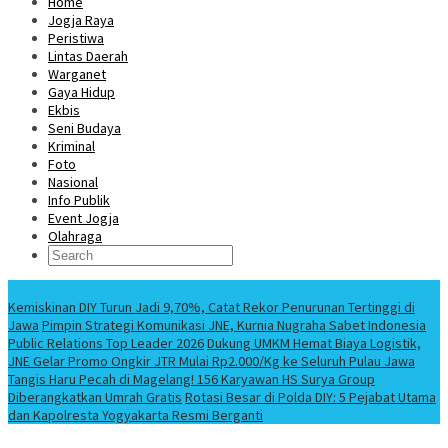
Home
Jogja Raya
Peristiwa
Lintas Daerah
Warganet
Gaya Hidup
Ekbis
Seni Budaya
Kriminal
Foto
Nasional
Info Publik
Event Jogja
Olahraga
Berita Terbaru
Kemiskinan DIY Turun Jadi 9,70%, Catat Rekor Penurunan Tertinggi di
Jawa
Pimpin Strategi Komunikasi JNE, Kurnia Nugraha Sabet Indonesia
Public Relations Top Leader 2026
Dukung UMKM Hemat Biaya Logistik,
JNE Gelar Promo Ongkir JTR Mulai Rp2.000/Kg ke Seluruh Pulau Jawa
Tangis Haru Pecah di Magelang! 156 Karyawan HS Surya Group
Diberangkatkan Umrah Gratis
Rotasi Besar di Polda DIY: 5 Pejabat Utama
dan Kapolresta Yogyakarta Resmi Berganti