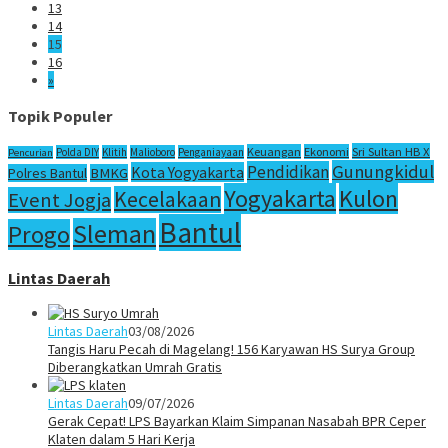
13
14
15
16
»
Topik Populer
Sri Sultan HB X
Keuangan
Ekonomi
Polda DIY
Klitih
Malioboro
Penganiayaan
Pencurian
Gunungkidul
Pendidikan
Kota Yogyakarta
Polres Bantul
BMKG
Yogyakarta
Kulon
Kecelakaan
Event Jogja
Bantul
Sleman
Progo
Lintas Daerah
Lintas Daerah
03/08/2026
Tangis Haru Pecah di Magelang! 156 Karyawan HS Surya Group
Diberangkatkan Umrah Gratis
Lintas Daerah
09/07/2026
Gerak Cepat! LPS Bayarkan Klaim Simpanan Nasabah BPR Ceper
Klaten dalam 5 Hari Kerja