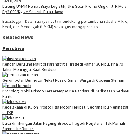
04/08/2026
Dukung UMKM Hemat Biaya Logistik, JNE Gelar Promo Ongkir JTR Mulai
Rp2.000/Kg ke Seluruh Pulau Jawa
BacaJogja – Dalam upaya nyata mendukung pertumbuhan Usaha Mikro,
Kecil, dan Menengah (UMKM) sekaligus mengapresiasi […]
Related News
Peristiwa
Kencan Berujung Maut di Parangtritis: Tragedi Kamar 30 Ribu, Pria 70
Tahun Meninggal Saat Berduaan
Gerombolan Bermotor Nekat Rusak Rumah Warga di Godean Sleman
Kronologi Mobil Brimob Terserempet KA Bandara di Perlintasan Sedayu
Bantul
Kecelakaan di Kulon Progo: Tiga Motor Terlibat, Seorang Ibu Meninggal
di TKP
Duka di Tikungan Jalan Nagung-Brosot: Tragedi Perjalanan Tak Pernah
Sampai ke Rumah