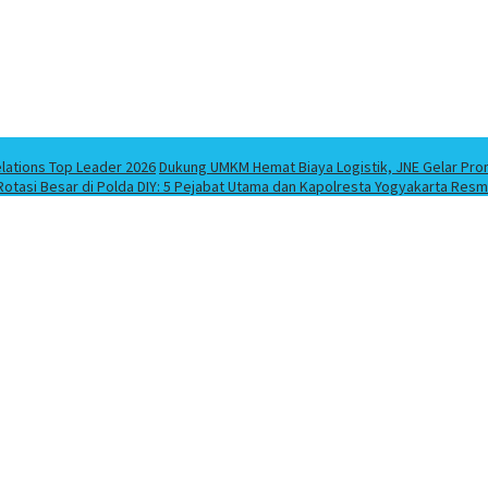
elations Top Leader 2026
Dukung UMKM Hemat Biaya Logistik, JNE Gelar Pro
Rotasi Besar di Polda DIY: 5 Pejabat Utama dan Kapolresta Yogyakarta Resm