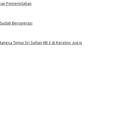
ngan Pemerintahan
i Sudah Beroperasi
angsa Temui Sri Sultan HB X di Keraton Jogja