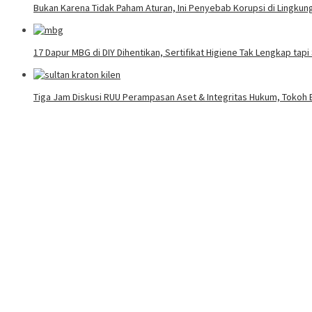
Bukan Karena Tidak Paham Aturan, Ini Penyebab Korupsi di Lingku
17 Dapur MBG di DIY Dihentikan, Sertifikat Higiene Tak Lengkap tap
Tiga Jam Diskusi RUU Perampasan Aset & Integritas Hukum, Tokoh B