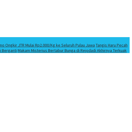
mo Ongkir JTR Mulai Rp2.000/Kg ke Seluruh Pulau Jawa
Tangis Haru Pecah
i Berganti
Makam Misterius Bertabur Bunga di Rejodadi Akhirnya Terkuak