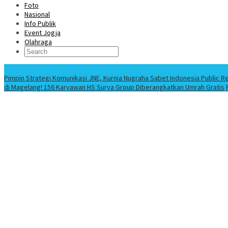
Foto
Nasional
Info Publik
Event Jogja
Olahraga
Berita Terbaru
Pimpin Strategi Komunikasi JNE, Kurnia Nugraha Sabet Indonesia Public R
di Magelang! 156 Karyawan HS Surya Group Diberangkatkan Umrah Gratis