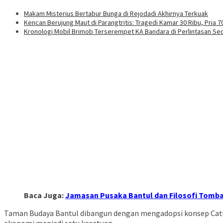
Makam Misterius Bertabur Bunga di Rejodadi Akhirnya Terkuak
Kencan Berujung Maut di Parangtritis: Tragedi Kamar 30 Ribu, Pria
Kronologi Mobil Brimob Terserempet KA Bandara di Perlintasan Se
Baca Juga:
Jamasan Pusaka Bantul dan Filosofi Tombak
Taman Budaya Bantul dibangun dengan mengadopsi konsep Catur 
ekonomi menjadi satu kesatuan. ⁣