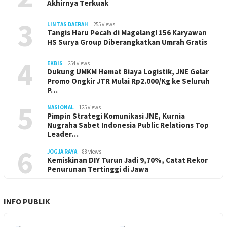
Akhirnya Terkuak
3
LINTAS DAERAH
255 views
Tangis Haru Pecah di Magelang! 156 Karyawan
HS Surya Group Diberangkatkan Umrah Gratis
4
EKBIS
254 views
Dukung UMKM Hemat Biaya Logistik, JNE Gelar
Promo Ongkir JTR Mulai Rp2.000/Kg ke Seluruh
P…
5
NASIONAL
125 views
Pimpin Strategi Komunikasi JNE, Kurnia
Nugraha Sabet Indonesia Public Relations Top
Leader…
6
JOGJA RAYA
88 views
Kemiskinan DIY Turun Jadi 9,70%, Catat Rekor
Penurunan Tertinggi di Jawa
INFO PUBLIK