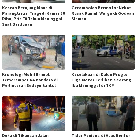
Kencan Berujung Maut di
Gerombolan Bermotor Nekat
Parangtritis: Tragedi Kamar 30
Rusak Rumah Warga di Godean
Ribu, Pria 70 Tahun Meninggal
Sleman
Saat Berduaan
Kronologi Mobil Brimob
Kecelakaan di Kulon Progo:
Terserempet KA Bandara di
Tiga Motor Terlibat, Seorang
Perlintasan Sedayu Bantul
Ibu Meninggal di TKP
Duka di Tikungan Jalan
Tidur Panjang di Atas Bentor: