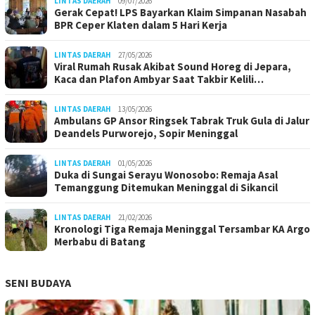
LINTAS DAERAH
09/07/2026
Gerak Cepat! LPS Bayarkan Klaim Simpanan Nasabah
BPR Ceper Klaten dalam 5 Hari Kerja
LINTAS DAERAH
27/05/2026
Viral Rumah Rusak Akibat Sound Horeg di Jepara,
Kaca dan Plafon Ambyar Saat Takbir Kelili…
LINTAS DAERAH
13/05/2026
Ambulans GP Ansor Ringsek Tabrak Truk Gula di Jalur
Deandels Purworejo, Sopir Meninggal
LINTAS DAERAH
01/05/2026
Duka di Sungai Serayu Wonosobo: Remaja Asal
Temanggung Ditemukan Meninggal di Sikancil
LINTAS DAERAH
21/02/2026
Kronologi Tiga Remaja Meninggal Tersambar KA Argo
Merbabu di Batang
SENI BUDAYA