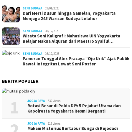
SENI BUDAYA
19/01/2026
Dari Merti Dusun hingga Gamelan, Yogyakarta
Menjaga 245 Warisan Budaya Leluhur
SENI BUDAYA
31/12/2025
Wisata Seni Kaligrafi: Mahasiswa UIN Yogyakarta
Belajar Makna Alquran dari Maestro Syaiful…
SENI BUDAYA
16/12/2025
Pameran Tunggal Alex Pracaya “Ojo Urik” Ajak Publik
Rawat Integritas Lewat Seni Poster
BERITA POPULER
1
JOGJA RAYA
332 views
Rotasi Besar di Polda DIY: 5 Pejabat Utama dan
Kapolresta Yogyakarta Resmi Berganti
2
JOGJA RAYA
317 views
Makam Misterius Bertabur Bunga di Rejodadi