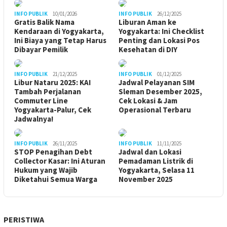
INFO PUBLIK
10/01/2026
INFO PUBLIK
26/12/2025
Gratis Balik Nama
Liburan Aman ke
Kendaraan di Yogyakarta,
Yogyakarta: Ini Checklist
Ini Biaya yang Tetap Harus
Penting dan Lokasi Pos
Dibayar Pemilik
Kesehatan di DIY
INFO PUBLIK
21/12/2025
INFO PUBLIK
01/12/2025
Libur Nataru 2025: KAI
Jadwal Pelayanan SIM
Tambah Perjalanan
Sleman Desember 2025,
Commuter Line
Cek Lokasi & Jam
Yogyakarta-Palur, Cek
Operasional Terbaru
Jadwalnya!
INFO PUBLIK
26/11/2025
INFO PUBLIK
11/11/2025
STOP Penagihan Debt
Jadwal dan Lokasi
Collector Kasar: Ini Aturan
Pemadaman Listrik di
Hukum yang Wajib
Yogyakarta, Selasa 11
Diketahui Semua Warga
November 2025
PERISTIWA