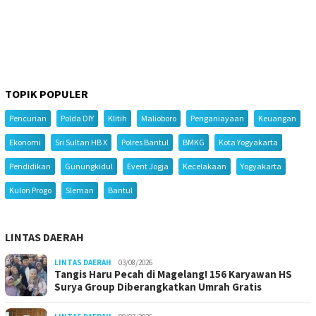
TOPIK POPULER
Pencurian
Polda DIY
Klitih
Malioboro
Penganiayaan
Keuangan
Ekonomi
Sri Sultan HB X
Polres Bantul
BMKG
Kota Yogyakarta
Pendidikan
Gunungkidul
Event Jogja
Kecelakaan
Yogyakarta
Kulon Progo
Sleman
Bantul
LINTAS DAERAH
LINTAS DAERAH
03/08/2026
Tangis Haru Pecah di Magelang! 156 Karyawan HS
Surya Group Diberangkatkan Umrah Gratis