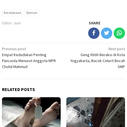
Kecelakaan
Sleman
Editor: Juno
SHARE
Post
Previous post
Next post
Empat Kedudukan Penting
Geng Klitih Beraksi di Kota
navigation
Pancasila Menurut Anggota MPR
Yogyakarta, Bacok Celurit Bocah
Cholid Mahmud
SMP
RELATED POSTS