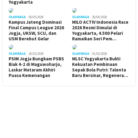
Yogyakarta
OLAHRAGA
06/05/2026
OLAHRAGA
26/04/2026
Kampus Jateng Dominasi
MILO ACTIV Indonesia Race
Final Campus League 2026
2026 Resmi Dimulai di
Jogja, UKSW, SCU, dan
Yogyakarta, 4.500 Pelari
USM Berebut Gelar
Ramaikan Seri Pem…
OLAHRAGA
28/02/2026
OLAHRAGA
01/02/2026
PSIM Jogja Bungkam PSBS
MLSC Yogyakarta Bukti
Biak 4-2 di Maguwoharjo,
Kekuatan Pembinaan
Laskar Mataram Akhiri
Sepak Bola Putri: Talenta
Puasa Kemenangan
Baru Bersinar, Regenera…