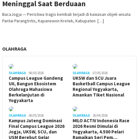
Meninggal Saat Berduaan
BacaJogja — Peristiwa tragis kembali terjadi di kawasan objek wisata
Pantai Parangtritis, Kapanewon Kretek, Kabupaten […]
OLAHRAGA
OLAHRAGA
08/05/2026
OLAHRAGA
07/05/2026
Campus League Gandeng
UKSW dan SCU Juara
UII, Bangun Ekosistem
Basketball Campus League
Olahraga Mahasiswa
Regional Yogyakarta,
Berkelanjutan di
Amankan Tiket Nasional
Yogyakarta
OLAHRAGA
06/05/2026
OLAHRAGA
26/04/2026
Kampus Jateng Dominasi
MILO ACTIV Indonesia Race
Final Campus League 2026
2026 Resmi Dimulai di
Jogja, UKSW, SCU, dan
Yogyakarta, 4.500 Pelari
USM Berebut Gelar
Ramaikan Seri Pem…