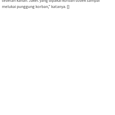
sebelah kanan. Jaket yang dipakai korban sobek sampai
melukai punggung korban,” katanya. []