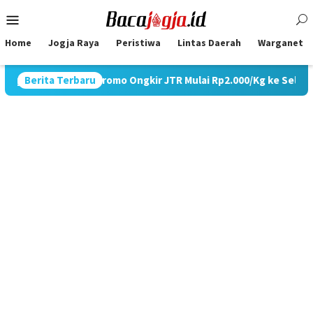
Skip
Mobile
to
Menu
content
Home
Jogja Raya
Peristiwa
Lintas Daerah
Warganet
 Gelar Promo Ongkir JTR Mulai Rp2.000/Kg ke Seluruh Pulau Jaw
Berita Terbaru