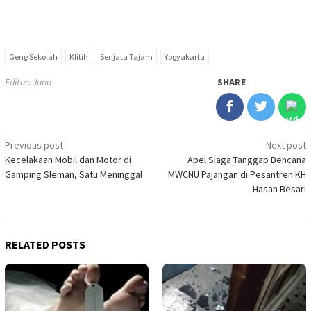
Geng Sekolah
Klitih
Senjata Tajam
Yogyakarta
Editor: Juno
SHARE
Post
Previous post
Next post
Kecelakaan Mobil dan Motor di
Apel Siaga Tanggap Bencana
navigation
Gamping Sleman, Satu Meninggal
MWCNU Pajangan di Pesantren KH
Hasan Besari
RELATED POSTS