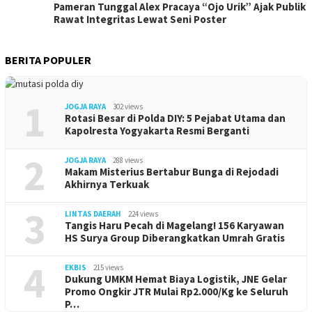
Pameran Tunggal Alex Pracaya “Ojo Urik” Ajak Publik
Rawat Integritas Lewat Seni Poster
BERITA POPULER
1
JOGJA RAYA
302 views
Rotasi Besar di Polda DIY: 5 Pejabat Utama dan
Kapolresta Yogyakarta Resmi Berganti
2
JOGJA RAYA
288 views
Makam Misterius Bertabur Bunga di Rejodadi
Akhirnya Terkuak
3
LINTAS DAERAH
224 views
Tangis Haru Pecah di Magelang! 156 Karyawan
HS Surya Group Diberangkatkan Umrah Gratis
4
EKBIS
215 views
Dukung UMKM Hemat Biaya Logistik, JNE Gelar
Promo Ongkir JTR Mulai Rp2.000/Kg ke Seluruh
P…