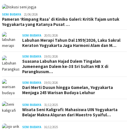
SENI BUDAYA
21/06/2026
Pameran ‘Rimpang Rasa’ di Kiniko Galeri: Kritik Tajam untuk
Yogyakarta yang Katanya Pusat …
SENI BUDAYA
20/01/2026
Labuhan Merapi Tahun Dal 1959/2026, Laku Sakral
Keraton Yogyakarta Jaga Harmoni Alam dan M…
SENI BUDAYA
19/01/2026
Suasana Labuhan Hajad Dalem Tingalan
Jumenengan Dalem ke-38 Sri Sultan HB X di
Parangkusum…
SENI BUDAYA
19/01/2026
Dari Merti Dusun hingga Gamelan, Yogyakarta
Menjaga 245 Warisan Budaya Leluhur
SENI BUDAYA
31/12/2025
Wisata Seni Kaligrafi: Mahasiswa UIN Yogyakarta
Belajar Makna Alquran dari Maestro Syaiful…
SENI BUDAYA
16/12/2025