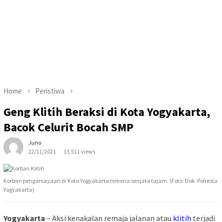
Home
Peristiwa
Geng Klitih Beraksi di Kota Yogyakarta,
Bacok Celurit Bocah SMP
Juno
22/11/2021
13,511 views
Korban penganiayaan di Kota Yogyakarta terkena senjata tajam. (Foto: Dok. Polresta
Yogyakarta)
Yogyakarta
– Aksi kenakalan remaja jalanan atau
klitih
terjadi