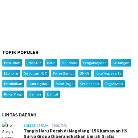
TOPIK POPULER
Pencurian
Polda DIY
Klitih
Malioboro
Penganiayaan
Keuangan
Ekonomi
Sri Sultan HB X
Polres Bantul
BMKG
Kota Yogyakarta
Pendidikan
Gunungkidul
Event Jogja
Kecelakaan
Yogyakarta
Kulon Progo
Sleman
Bantul
LINTAS DAERAH
LINTAS DAERAH
03/08/2026
Tangis Haru Pecah di Magelang! 156 Karyawan HS
Surya Group Diberangkatkan Umrah Gratis