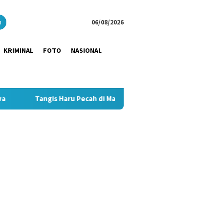
close
h
06/08/2026
KRIMINAL
FOTO
NASIONAL
s Haru Pecah di Magelang! 156 Karyawan HS Surya Group Diberan