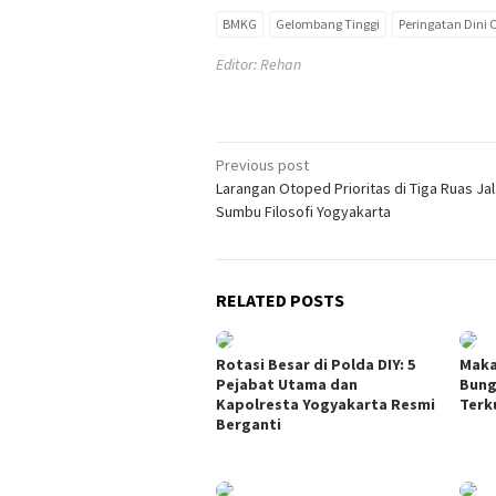
BMKG
Gelombang Tinggi
Peringatan Dini
Editor: Rehan
Post
Previous post
Larangan Otoped Prioritas di Tiga Ruas Ja
navigation
Sumbu Filosofi Yogyakarta
RELATED POSTS
Rotasi Besar di Polda DIY: 5
Maka
Pejabat Utama dan
Bung
Kapolresta Yogyakarta Resmi
Terk
Berganti