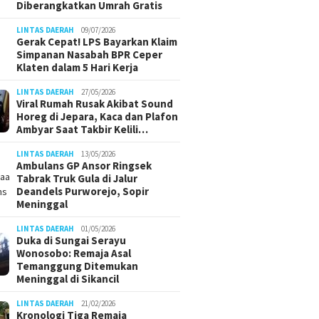
Diberangkatkan Umrah Gratis
LINTAS DAERAH
09/07/2026
Gerak Cepat! LPS Bayarkan Klaim
Simpanan Nasabah BPR Ceper
Klaten dalam 5 Hari Kerja
LINTAS DAERAH
27/05/2026
Viral Rumah Rusak Akibat Sound
Horeg di Jepara, Kaca dan Plafon
Ambyar Saat Takbir Kelili…
LINTAS DAERAH
13/05/2026
Ambulans GP Ansor Ringsek
Tabrak Truk Gula di Jalur
Deandels Purworejo, Sopir
Meninggal
LINTAS DAERAH
01/05/2026
Duka di Sungai Serayu
Wonosobo: Remaja Asal
Temanggung Ditemukan
Meninggal di Sikancil
LINTAS DAERAH
21/02/2026
Kronologi Tiga Remaja