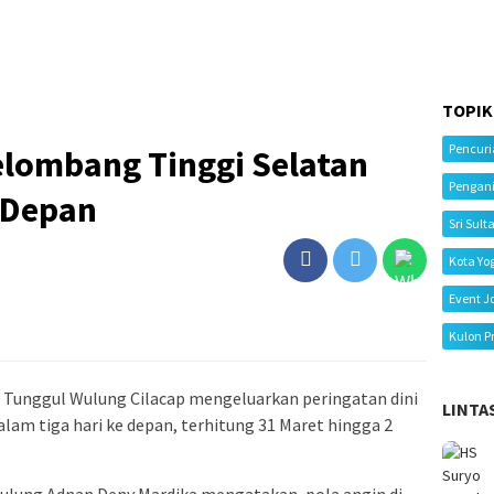
TOPIK
Pencur
elombang Tinggi Selatan
Pengan
 Depan
Sri Sult
Kota Yo
Event J
Kulon P
 Tunggul Wulung Cilacap mengeluarkan peringatan dini
LINTA
lam tiga hari ke depan, terhitung 31 Maret hingga 2