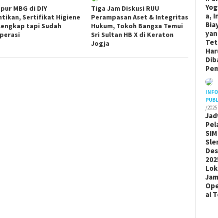
Yog
apur MBG di DIY
Tiga Jam Diskusi RUU
a, I
ntikan, Sertifikat Higiene
Perampasan Aset & Integritas
Bia
Lengkap tapi Sudah
Hukum, Tokoh Bangsa Temui
yan
perasi
Sri Sultan HB X di Keraton
Tet
Jogja
Har
Dib
Pem
INF
PUBL
/2025
Jad
Pel
SIM
Sle
De
202
Lok
Ja
Ope
al 