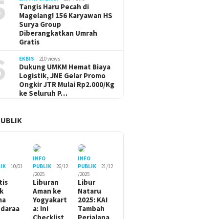
5
Tangis Haru Pecah di
Magelang! 156 Karyawan HS
Surya Group
Diberangkatkan Umrah
Gratis
6
EKBIS
210 views
Dukung UMKM Hemat Biaya
Logistik, JNE Gelar Promo
Ongkir JTR Mulai Rp2.000/Kg
ke Seluruh P…
PUBLIK
O
INFO
INFO
IK
10/01
PUBLIK
26/12
PUBLIK
21/12
/2025
/2025
tis
Liburan
Libur
ik
Aman ke
Nataru
ma
Yogyakart
2025: KAI
daraa
a: Ini
Tambah
Checklist
Perjalana