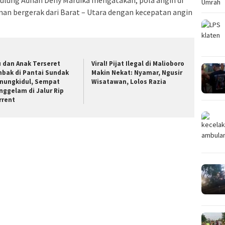
ulung Adnan Deny Mardika mengatakan, pola angin di
nan bergerak dari Barat – Utara dengan kecepatan angin
u dan Anak Terseret
Viral! Pijat Ilegal di Malioboro
bak di Pantai Sundak
Makin Nekat: Nyamar, Ngusir
nungkidul, Sempat
Wisatawan, Lolos Razia
nggelam di Jalur Rip
rrent