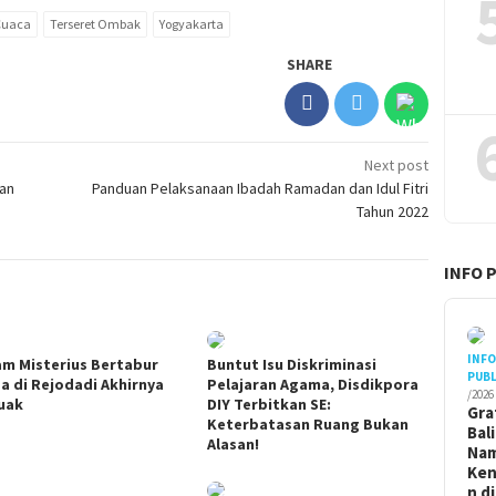
 Cuaca
Terseret Ombak
Yogyakarta
SHARE
Next post
lan
Panduan Pelaksanaan Ibadah Ramadan dan Idul Fitri
Tahun 2022
INFO 
INF
m Misterius Bertabur
Buntut Isu Diskriminasi
PUBL
a di Rejodadi Akhirnya
Pelajaran Agama, Disdikpora
/2026
uak
DIY Terbitkan SE:
Gra
Keterbatasan Ruang Bukan
Bal
Alasan!
Na
Ken
n di