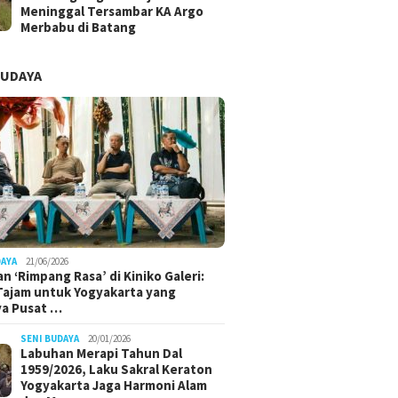
Meninggal Tersambar KA Argo
Merbabu di Batang
BUDAYA
DAYA
21/06/2026
n ‘Rimpang Rasa’ di Kiniko Galeri:
 Tajam untuk Yogyakarta yang
ya Pusat …
SENI BUDAYA
20/01/2026
Labuhan Merapi Tahun Dal
1959/2026, Laku Sakral Keraton
Yogyakarta Jaga Harmoni Alam