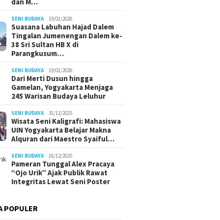
dan M…
SENI BUDAYA
19/01/2026
Suasana Labuhan Hajad Dalem
Tingalan Jumenengan Dalem ke-
38 Sri Sultan HB X di
Parangkusum…
SENI BUDAYA
19/01/2026
Dari Merti Dusun hingga
Gamelan, Yogyakarta Menjaga
245 Warisan Budaya Leluhur
SENI BUDAYA
31/12/2025
Wisata Seni Kaligrafi: Mahasiswa
UIN Yogyakarta Belajar Makna
Alquran dari Maestro Syaiful…
SENI BUDAYA
16/12/2025
Pameran Tunggal Alex Pracaya
“Ojo Urik” Ajak Publik Rawat
Integritas Lewat Seni Poster
A POPULER