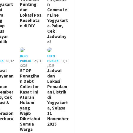
yakart
Penting
n
ni
dan
Commute
ya
Lokasi Pos
r Line
g
Kesehata
Yogyakart
ap
n di DIY
a-Palur,
us
Cek
ayar
Jadwalny
ilik
a!
O
INFO
INFO
IK
01/12
PUBLIK
26/11
PUBLIK
11/11
/2025
/2025
wal
STOP
Jadwal
ayanan
Penagiha
dan
n Debt
Lokasi
man
Collector
Pemadam
sember
Kasar: Ini
an Listrik
5, Cek
Aturan
di
asi &
Hukum
Yogyakart
m
yang
a, Selasa
rasion
Wajib
11
Terbaru
Diketahui
November
Semua
2025
Warga