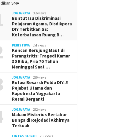
1
JOGJA RAYA
356 views
Buntut Isu Diskriminasi
Pelajaran Agama, Disdikpora
DIY Terbitkan SE:
Keterbatasan Ruang B…
2
PERISTIWA
351 views
Kencan Berujung Maut di
Parangtritis: Tragedi Kamar
30 Ribu, Pria 70 Tahun
Meninggal Saat …
3
JOGJA RAYA
296 views
Rotasi Besar di Polda DIY: 5
Pejabat Utama dan
Kapolresta Yogyakarta
Resmi Berganti
4
JOGJA RAYA
282 views
Makam Misterius Bertabur
Bunga di Rejodadi Akhirnya
Terkuak
LINTAS DAERAH
219 views