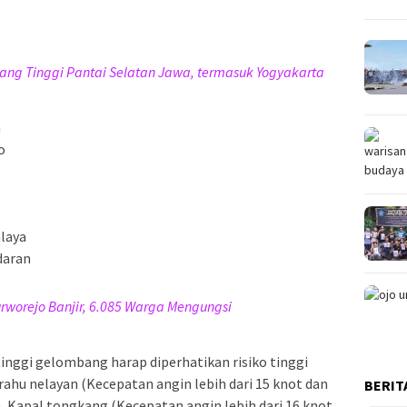
ang Tinggi Pantai Selatan Jawa, termasuk Yogyakarta
n
o
alaya
daran
urworejo Banjir, 6.085 Warga Mengungsi
nggi gelombang harap diperhatikan risiko tinggi
ahu nelayan (Kecepatan angin lebih dari 15 knot dan
BERIT
), Kapal tongkang (Kecepatan angin lebih dari 16 knot