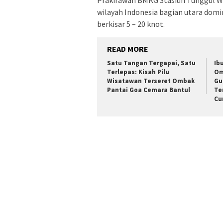
Prakirawan BMKG Stasiun Tunggul W
wilayah Indonesia bagian utara domi
berkisar 5 – 20 knot.
READ MORE
Satu Tangan Tergapai, Satu
Ib
Terlepas: Kisah Pilu
Om
Wisatawan Terseret Ombak
Gu
Pantai Goa Cemara Bantul
Te
Cu