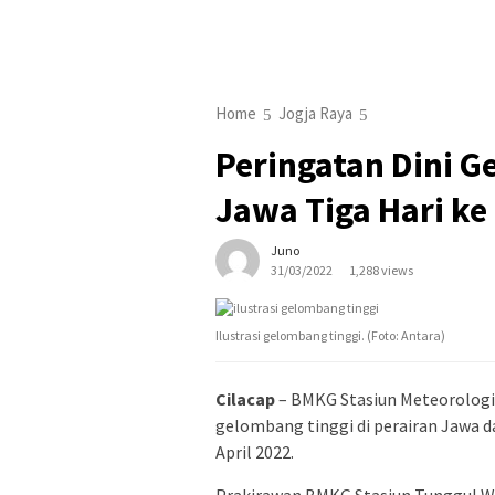
Home
Jogja Raya
Peringatan Dini G
Jawa Tiga Hari ke
Juno
31/03/2022
1,288 views
Ilustrasi gelombang tinggi. (Foto: Antara)
Cilacap
– BMKG Stasiun Meteorologi
gelombang tinggi di perairan Jawa da
April 2022.