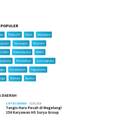
 POPULER
ian
Polda DIY
Klitih
Malioboro
iayaan
Keuangan
Ekonomi
an HB X
Polres Bantul
BMKG
gyakarta
Pendidikan
Gunungkidul
ogja
Kecelakaan
Yogyakarta
rogo
Sleman
Bantul
S DAERAH
LINTAS DAERAH
03/08/2026
Tangis Haru Pecah di Magelang!
156 Karyawan HS Surya Group