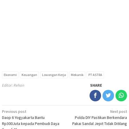
Ekonomi
Keuangan
Lowongan Kerja
Mekanik
PT ASTRA
Editor: Rehan
SHARE
Post
Previous post
Next post
Daop 6 Yogyakarta Bantu
Polda DIY Pastikan Berkendara
navigation
Rp300Juta kepada Pembudi Daya
Pakai Sandal Jepit Tidak Ditilang