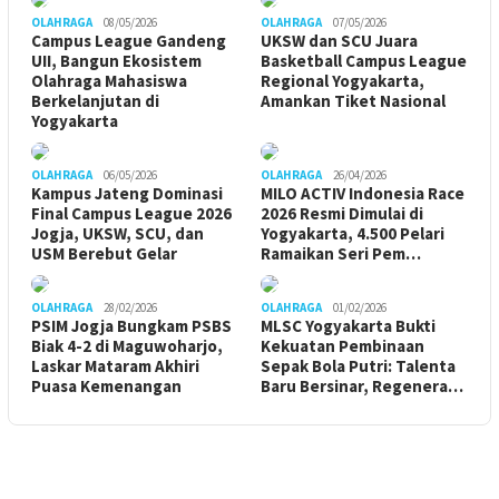
OLAHRAGA
08/05/2026
OLAHRAGA
07/05/2026
Campus League Gandeng
UKSW dan SCU Juara
UII, Bangun Ekosistem
Basketball Campus League
Olahraga Mahasiswa
Regional Yogyakarta,
Berkelanjutan di
Amankan Tiket Nasional
Yogyakarta
OLAHRAGA
06/05/2026
OLAHRAGA
26/04/2026
Kampus Jateng Dominasi
MILO ACTIV Indonesia Race
Final Campus League 2026
2026 Resmi Dimulai di
Jogja, UKSW, SCU, dan
Yogyakarta, 4.500 Pelari
USM Berebut Gelar
Ramaikan Seri Pem…
OLAHRAGA
28/02/2026
OLAHRAGA
01/02/2026
PSIM Jogja Bungkam PSBS
MLSC Yogyakarta Bukti
Biak 4-2 di Maguwoharjo,
Kekuatan Pembinaan
Laskar Mataram Akhiri
Sepak Bola Putri: Talenta
Puasa Kemenangan
Baru Bersinar, Regenera…