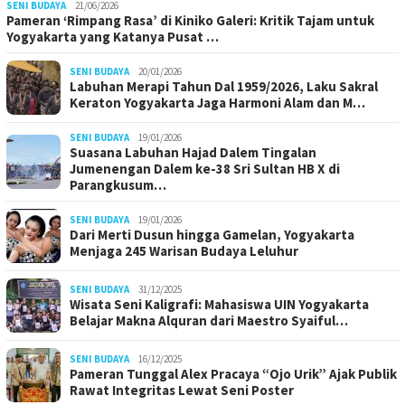
SENI BUDAYA
21/06/2026
Pameran ‘Rimpang Rasa’ di Kiniko Galeri: Kritik Tajam untuk
Yogyakarta yang Katanya Pusat …
SENI BUDAYA
20/01/2026
Labuhan Merapi Tahun Dal 1959/2026, Laku Sakral
Keraton Yogyakarta Jaga Harmoni Alam dan M…
SENI BUDAYA
19/01/2026
Suasana Labuhan Hajad Dalem Tingalan
Jumenengan Dalem ke-38 Sri Sultan HB X di
Parangkusum…
SENI BUDAYA
19/01/2026
Dari Merti Dusun hingga Gamelan, Yogyakarta
Menjaga 245 Warisan Budaya Leluhur
SENI BUDAYA
31/12/2025
Wisata Seni Kaligrafi: Mahasiswa UIN Yogyakarta
Belajar Makna Alquran dari Maestro Syaiful…
SENI BUDAYA
16/12/2025
Pameran Tunggal Alex Pracaya “Ojo Urik” Ajak Publik
Rawat Integritas Lewat Seni Poster