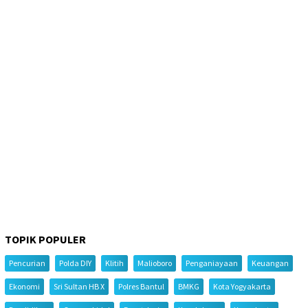
TOPIK POPULER
Pencurian
Polda DIY
Klitih
Malioboro
Penganiayaan
Keuangan
Ekonomi
Sri Sultan HB X
Polres Bantul
BMKG
Kota Yogyakarta