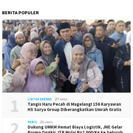
BERITA POPULER
1
LINTAS DAERAH
257 views
Tangis Haru Pecah di Magelang! 156 Karyawan
HS Surya Group Diberangkatkan Umrah Gratis
2
EKBIS
255 views
Dukung UMKM Hemat Biaya Logistik, JNE Gelar
Promo Ongkir JTR Mulai Rp2.000/Kg ke Seluruh