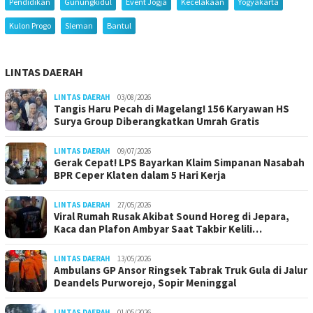
Pendidikan
Gunungkidul
Event Jogja
Kecelakaan
Yogyakarta
Kulon Progo
Sleman
Bantul
LINTAS DAERAH
LINTAS DAERAH
03/08/2026
Tangis Haru Pecah di Magelang! 156 Karyawan HS
Surya Group Diberangkatkan Umrah Gratis
LINTAS DAERAH
09/07/2026
Gerak Cepat! LPS Bayarkan Klaim Simpanan Nasabah
BPR Ceper Klaten dalam 5 Hari Kerja
LINTAS DAERAH
27/05/2026
Viral Rumah Rusak Akibat Sound Horeg di Jepara,
Kaca dan Plafon Ambyar Saat Takbir Kelili…
LINTAS DAERAH
13/05/2026
Ambulans GP Ansor Ringsek Tabrak Truk Gula di Jalur
Deandels Purworejo, Sopir Meninggal
LINTAS DAERAH
01/05/2026