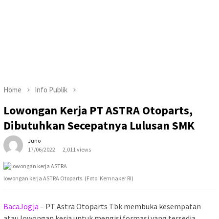
Home
Info Publik
Lowongan Kerja PT ASTRA Otoparts,
Dibutuhkan Secepatnya Lulusan SMK
Juno
17/06/2022
2,011 views
lowongan kerja ASTRA Otoparts. (Foto: Kemnaker RI)
BacaJogja
– PT Astra Otoparts Tbk membuka kesempatan
atau lowongan kerja untuk mengisi formasi yang tersedia,