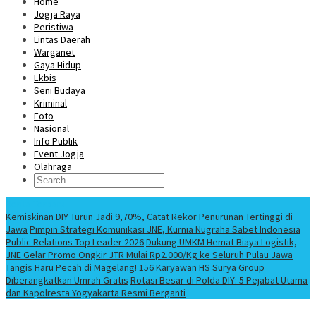
Home
Jogja Raya
Peristiwa
Lintas Daerah
Warganet
Gaya Hidup
Ekbis
Seni Budaya
Kriminal
Foto
Nasional
Info Publik
Event Jogja
Olahraga
Berita Terbaru
Kemiskinan DIY Turun Jadi 9,70%, Catat Rekor Penurunan Tertinggi di
Jawa
Pimpin Strategi Komunikasi JNE, Kurnia Nugraha Sabet Indonesia
Public Relations Top Leader 2026
Dukung UMKM Hemat Biaya Logistik,
JNE Gelar Promo Ongkir JTR Mulai Rp2.000/Kg ke Seluruh Pulau Jawa
Tangis Haru Pecah di Magelang! 156 Karyawan HS Surya Group
Diberangkatkan Umrah Gratis
Rotasi Besar di Polda DIY: 5 Pejabat Utama
dan Kapolresta Yogyakarta Resmi Berganti