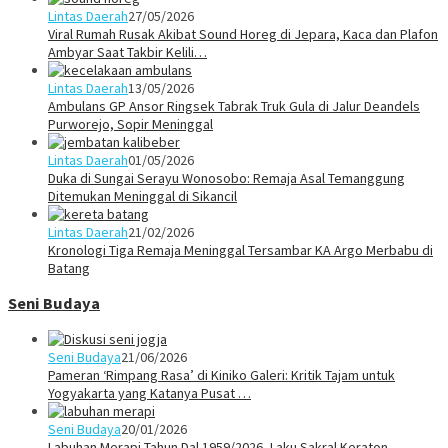
Lintas Daerah
27/05/2026
Viral Rumah Rusak Akibat Sound Horeg di Jepara, Kaca dan Plafon
Ambyar Saat Takbir Kelili…
Lintas Daerah
13/05/2026
Ambulans GP Ansor Ringsek Tabrak Truk Gula di Jalur Deandels
Purworejo, Sopir Meninggal
Lintas Daerah
01/05/2026
Duka di Sungai Serayu Wonosobo: Remaja Asal Temanggung
Ditemukan Meninggal di Sikancil
Lintas Daerah
21/02/2026
Kronologi Tiga Remaja Meninggal Tersambar KA Argo Merbabu di
Batang
Seni Budaya
Seni Budaya
21/06/2026
Pameran ‘Rimpang Rasa’ di Kiniko Galeri: Kritik Tajam untuk
Yogyakarta yang Katanya Pusat …
Seni Budaya
20/01/2026
Labuhan Merapi Tahun Dal 1959/2026, Laku Sakral Keraton