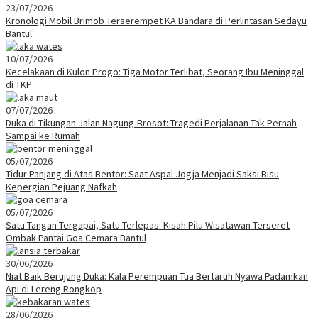
23/07/2026
Kronologi Mobil Brimob Terserempet KA Bandara di Perlintasan Sedayu
Bantul
10/07/2026
Kecelakaan di Kulon Progo: Tiga Motor Terlibat, Seorang Ibu Meninggal
di TKP
07/07/2026
Duka di Tikungan Jalan Nagung-Brosot: Tragedi Perjalanan Tak Pernah
Sampai ke Rumah
05/07/2026
Tidur Panjang di Atas Bentor: Saat Aspal Jogja Menjadi Saksi Bisu
Kepergian Pejuang Nafkah
05/07/2026
Satu Tangan Tergapai, Satu Terlepas: Kisah Pilu Wisatawan Terseret
Ombak Pantai Goa Cemara Bantul
30/06/2026
Niat Baik Berujung Duka: Kala Perempuan Tua Bertaruh Nyawa Padamkan
Api di Lereng Rongkop
28/06/2026