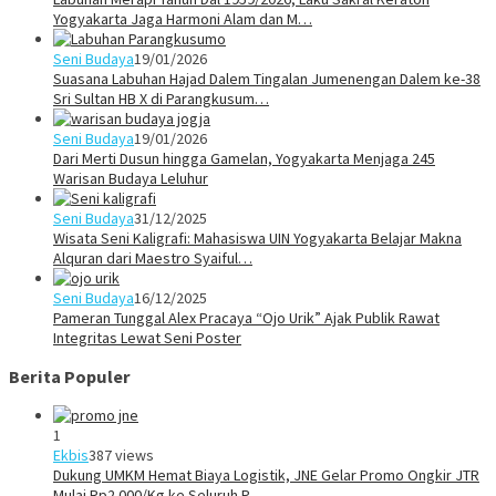
Yogyakarta Jaga Harmoni Alam dan M…
Seni Budaya
19/01/2026
Suasana Labuhan Hajad Dalem Tingalan Jumenengan Dalem ke-38
Sri Sultan HB X di Parangkusum…
Seni Budaya
19/01/2026
Dari Merti Dusun hingga Gamelan, Yogyakarta Menjaga 245
Warisan Budaya Leluhur
Seni Budaya
31/12/2025
Wisata Seni Kaligrafi: Mahasiswa UIN Yogyakarta Belajar Makna
Alquran dari Maestro Syaiful…
Seni Budaya
16/12/2025
Pameran Tunggal Alex Pracaya “Ojo Urik” Ajak Publik Rawat
Integritas Lewat Seni Poster
Berita Populer
1
Ekbis
387 views
Dukung UMKM Hemat Biaya Logistik, JNE Gelar Promo Ongkir JTR
Mulai Rp2.000/Kg ke Seluruh P…