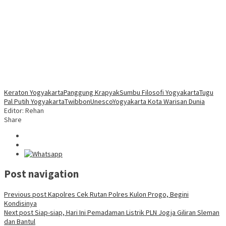
Keraton Yogyakarta
Panggung Krapyak
Sumbu Filosofi Yogyakarta
Tugu
Pal Putih Yogyakarta
Twibbon
Unesco
Yogyakarta Kota Warisan Dunia
Editor: Rehan
Share
Post navigation
Previous post
Kapolres Cek Rutan Polres Kulon Progo, Begini
Kondisinya
Next post
Siap-siap, Hari Ini Pemadaman Listrik PLN Jogja Giliran Sleman
dan Bantul