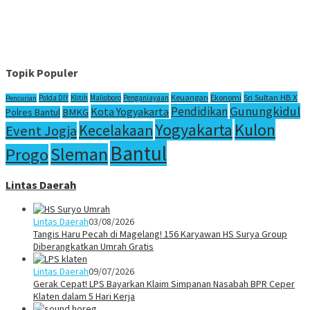
Topik Populer
Sri Sultan HB X
Keuangan
Ekonomi
Polda DIY
Klitih
Malioboro
Penganiayaan
Pencurian
Gunungkidul
Pendidikan
Kota Yogyakarta
Polres Bantul
BMKG
Yogyakarta
Kulon
Kecelakaan
Event Jogja
Bantul
Sleman
Progo
Lintas Daerah
Lintas Daerah
03/08/2026
Tangis Haru Pecah di Magelang! 156 Karyawan HS Surya Group
Diberangkatkan Umrah Gratis
Lintas Daerah
09/07/2026
Gerak Cepat! LPS Bayarkan Klaim Simpanan Nasabah BPR Ceper
Klaten dalam 5 Hari Kerja