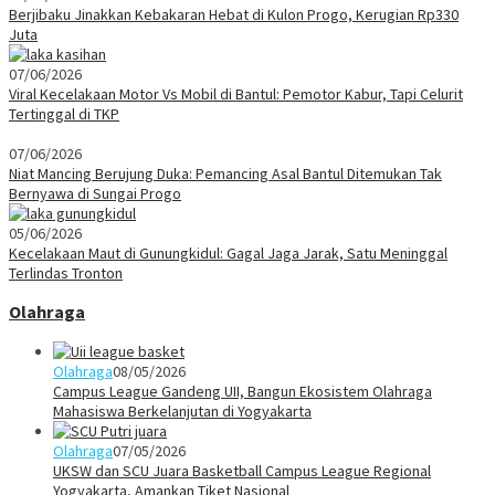
Berjibaku Jinakkan Kebakaran Hebat di Kulon Progo, Kerugian Rp330
Juta
07/06/2026
Viral Kecelakaan Motor Vs Mobil di Bantul: Pemotor Kabur, Tapi Celurit
Tertinggal di TKP
07/06/2026
Niat Mancing Berujung Duka: Pemancing Asal Bantul Ditemukan Tak
Bernyawa di Sungai Progo
05/06/2026
Kecelakaan Maut di Gunungkidul: Gagal Jaga Jarak, Satu Meninggal
Terlindas Tronton
Olahraga
Olahraga
08/05/2026
Campus League Gandeng UII, Bangun Ekosistem Olahraga
Mahasiswa Berkelanjutan di Yogyakarta
Olahraga
07/05/2026
UKSW dan SCU Juara Basketball Campus League Regional
Yogyakarta, Amankan Tiket Nasional