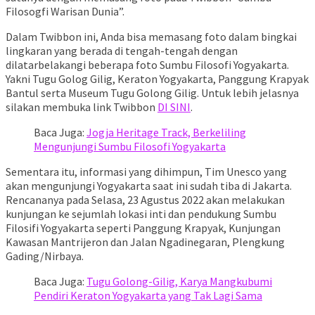
Filosogfi Warisan Dunia”.
Dalam Twibbon ini, Anda bisa memasang foto dalam bingkai
lingkaran yang berada di tengah-tengah dengan
dilatarbelakangi beberapa foto Sumbu Filosofi Yogyakarta.
Yakni Tugu Golog Gilig, Keraton Yogyakarta, Panggung Krapyak
Bantul serta Museum Tugu Golong Gilig. Untuk lebih jelasnya
silakan membuka link Twibbon
DI SINI
.
Baca Juga:
Jogja Heritage Track, Berkeliling
Mengunjungi Sumbu Filosofi Yogyakarta
Sementara itu, informasi yang dihimpun, Tim Unesco yang
akan mengunjungi Yogyakarta saat ini sudah tiba di Jakarta.
Rencananya pada Selasa, 23 Agustus 2022 akan melakukan
kunjungan ke sejumlah lokasi inti dan pendukung Sumbu
Filosifi Yogyakarta seperti Panggung Krapyak, Kunjungan
Kawasan Mantrijeron dan Jalan Ngadinegaran, Plengkung
Gading/Nirbaya.
Baca Juga:
Tugu Golong-Gilig, Karya Mangkubumi
Pendiri Keraton Yogyakarta yang Tak Lagi Sama