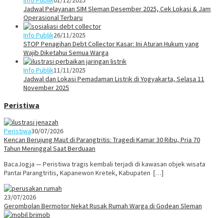
Info Publik
01/12/2025
Jadwal Pelayanan SIM Sleman Desember 2025, Cek Lokasi & Jam
Operasional Terbaru
Info Publik
26/11/2025
STOP Penagihan Debt Collector Kasar: Ini Aturan Hukum yang
Wajib Diketahui Semua Warga
Info Publik
11/11/2025
Jadwal dan Lokasi Pemadaman Listrik di Yogyakarta, Selasa 11
November 2025
Peristiwa
Peristiwa
30/07/2026
Kencan Berujung Maut di Parangtritis: Tragedi Kamar 30 Ribu, Pria 70
Tahun Meninggal Saat Berduaan
BacaJogja — Peristiwa tragis kembali terjadi di kawasan objek wisata
Pantai Parangtritis, Kapanewon Kretek, Kabupaten […]
23/07/2026
Gerombolan Bermotor Nekat Rusak Rumah Warga di Godean Sleman