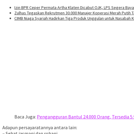
Izin BPR Ceper Permata Artha Klaten Dicabut OJK, LPS Segera Bay
Zulhas Tegaskan Rekrutmen 30.000 Manajer Koperasi Merah Putih T
CIMB Niaga Syariah Hadirkan Tiga Produk Unggulan untuk Nasabah 
Baca Juga:
Pengangguran Bantul 24.000 Orang, Tersedia 5.
Adapun persayaratannya antara lain:
– Sehat jasmani dan rohani