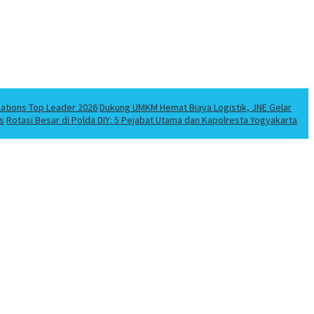
lations Top Leader 2026
Dukung UMKM Hemat Biaya Logistik, JNE Gelar
s
Rotasi Besar di Polda DIY: 5 Pejabat Utama dan Kapolresta Yogyakarta