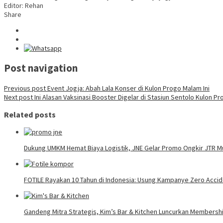
Editor: Rehan
Share
Post navigation
Previous post
Event Jogja: Abah Lala Konser di Kulon Progo Malam Ini
Next post
Ini Alasan Vaksinasi Booster Digelar di Stasiun Sentolo Kulon P
Related posts
Dukung UMKM Hemat Biaya Logistik, JNE Gelar Promo Ongkir JTR Mu
FOTILE Rayakan 10 Tahun di Indonesia: Usung Kampanye Zero Acci
Gandeng Mitra Strategis, Kim’s Bar & Kitchen Luncurkan Membershi