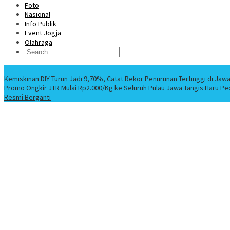
Foto
Nasional
Info Publik
Event Jogja
Olahraga
Berita Terbaru
Kemiskinan DIY Turun Jadi 9,70%, Catat Rekor Penurunan Tertinggi di Jaw
Promo Ongkir JTR Mulai Rp2.000/Kg ke Seluruh Pulau Jawa
Tangis Haru Pe
Resmi Berganti