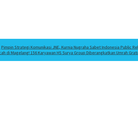
a
Pimpin Strategi Komunikasi JNE, Kurnia Nugraha Sabet Indonesia Public Re
cah di Magelang! 156 Karyawan HS Surya Group Diberangkatkan Umrah Grati