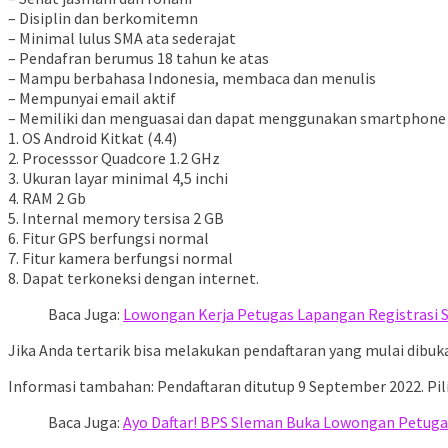
– Disiplin dan berkomitemn
– Minimal lulus SMA ata sederajat
– Pendafran berumus 18 tahun ke atas
– Mampu berbahasa Indonesia, membaca dan menulis
– Mempunyai email aktif
– Memiliki dan menguasai dan dapat menggunakan smartphone be
1. OS Android Kitkat (4.4)
2. Processsor Quadcore 1.2 GHz
3. Ukuran layar minimal 4,5 inchi
4. RAM 2 Gb
5. Internal memory tersisa 2 GB
6. Fitur GPS berfungsi normal
7. Fitur kamera berfungsi normal
8. Dapat terkoneksi dengan internet.
Baca Juga:
Lowongan Kerja Petugas Lapangan Registrasi 
Jika Anda tertarik bisa melakukan pendaftaran yang mulai dibuk
Informasi tambahan: Pendaftaran ditutup 9 September 2022. Pil
Baca Juga:
Ayo Daftar! BPS Sleman Buka Lowongan Petugas