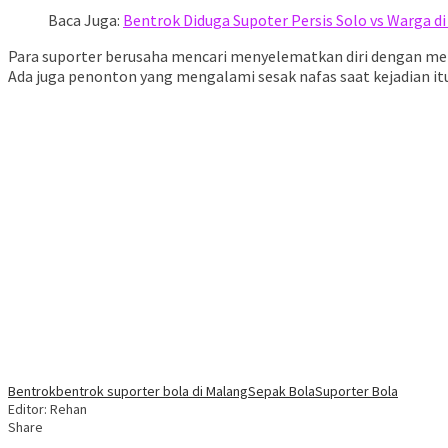
Baca Juga:
Bentrok Diduga Supoter Persis Solo vs Warga di
Para suporter berusaha mencari menyelematkan diri dengan menca
Ada juga penonton yang mengalami sesak nafas saat kejadian itu
Bentrok
bentrok suporter bola di Malang
Sepak Bola
Suporter Bola
Editor: Rehan
Share