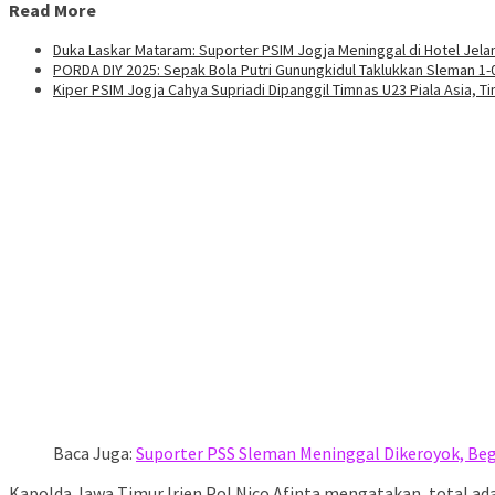
Read More
Duka Laskar Mataram: Suporter PSIM Jogja Meninggal di Hotel Jelan
PORDA DIY 2025: Sepak Bola Putri Gunungkidul Taklukkan Sleman 1-
Kiper PSIM Jogja Cahya Supriadi Dipanggil Timnas U23 Piala Asia,
Baca Juga:
Suporter PSS Sleman Meninggal Dikeroyok, Be
Kapolda Jawa Timur Irjen Pol Nico Afinta mengatakan, total a