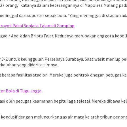
27 orang,” katanya dalam keterangannya di Mapolres Malang pada M
eninggal dari suporter sepak bola. “Yang meninggal di stadion ada
royok Pakai Senjata Tajam di Gamping
gadir Andik dan Briptu Fajar. Keduanya merupakan anggota kepolis
 3-2 untuk keunggulan Persebaya Surabaya. Saat wasit meniup pel
kalahan yang diderita timnya.
rapa fasilitas stadion. Mereka juga bentrok dnegan petugas kea
er Bola di Tugu Jogja
asi oleh petugas keamanan begitu laga selesai. Mereka dibawa k
ondusif dengan meluncurkan gas air mata ke arah tribun penonto