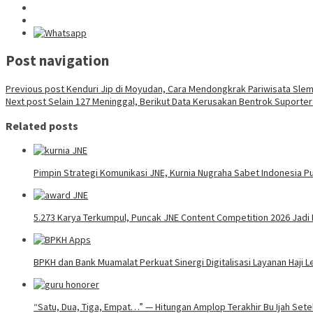
Post navigation
Previous post
Kenduri Jip di Moyudan, Cara Mendongkrak Pariwisata Slem
Next post
Selain 127 Meninggal, Berikut Data Kerusakan Bentrok Suporter
Related posts
Pimpin Strategi Komunikasi JNE, Kurnia Nugraha Sabet Indonesia Pu
5.273 Karya Terkumpul, Puncak JNE Content Competition 2026 Jadi
BPKH dan Bank Muamalat Perkuat Sinergi Digitalisasi Layanan Haji
“Satu, Dua, Tiga, Empat…” — Hitungan Amplop Terakhir Bu Ijah Set