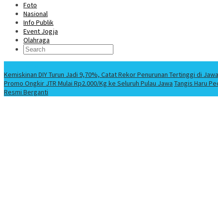
Foto
Nasional
Info Publik
Event Jogja
Olahraga
Berita Terbaru
Kemiskinan DIY Turun Jadi 9,70%, Catat Rekor Penurunan Tertinggi di Jaw
Promo Ongkir JTR Mulai Rp2.000/Kg ke Seluruh Pulau Jawa
Tangis Haru Pe
Resmi Berganti