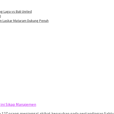
g Laga vs Bali United
0
 Tim Laskar Mataram Dukung Penuh
gini Sikap Manajemen
da 127 orang meninggal akibat kerusuhan pada pertandingan Sab