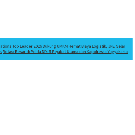
lations Top Leader 2026
Dukung UMKM Hemat Biaya Logistik, JNE Gelar
s
Rotasi Besar di Polda DIY: 5 Pejabat Utama dan Kapolresta Yogyakarta