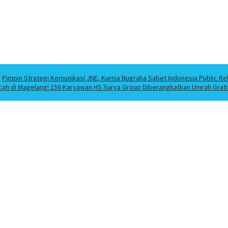
a
Pimpin Strategi Komunikasi JNE, Kurnia Nugraha Sabet Indonesia Public Re
cah di Magelang! 156 Karyawan HS Surya Group Diberangkatkan Umrah Grati