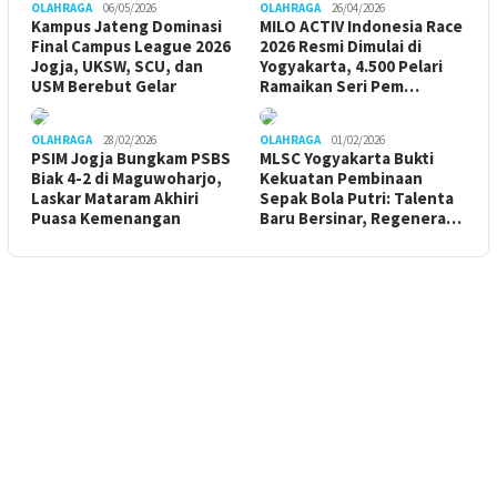
OLAHRAGA
06/05/2026
OLAHRAGA
26/04/2026
Kampus Jateng Dominasi
MILO ACTIV Indonesia Race
Final Campus League 2026
2026 Resmi Dimulai di
Jogja, UKSW, SCU, dan
Yogyakarta, 4.500 Pelari
USM Berebut Gelar
Ramaikan Seri Pem…
OLAHRAGA
28/02/2026
OLAHRAGA
01/02/2026
PSIM Jogja Bungkam PSBS
MLSC Yogyakarta Bukti
Biak 4-2 di Maguwoharjo,
Kekuatan Pembinaan
Laskar Mataram Akhiri
Sepak Bola Putri: Talenta
Puasa Kemenangan
Baru Bersinar, Regenera…