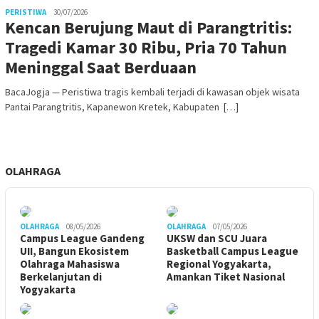
PERISTIWA
30/07/2026
Kencan Berujung Maut di Parangtritis:
Tragedi Kamar 30 Ribu, Pria 70 Tahun
Meninggal Saat Berduaan
BacaJogja — Peristiwa tragis kembali terjadi di kawasan objek wisata
Pantai Parangtritis, Kapanewon Kretek, Kabupaten […]
OLAHRAGA
OLAHRAGA
08/05/2026
OLAHRAGA
07/05/2026
Campus League Gandeng
UKSW dan SCU Juara
UII, Bangun Ekosistem
Basketball Campus League
Olahraga Mahasiswa
Regional Yogyakarta,
Berkelanjutan di
Amankan Tiket Nasional
Yogyakarta