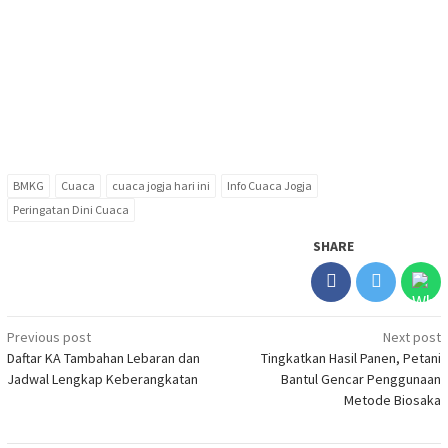
BMKG
Cuaca
cuaca jogja hari ini
Info Cuaca Jogja
Peringatan Dini Cuaca
SHARE
Post
Previous post
Next post
Daftar KA Tambahan Lebaran dan
Tingkatkan Hasil Panen, Petani
navigation
Jadwal Lengkap Keberangkatan
Bantul Gencar Penggunaan
Metode Biosaka