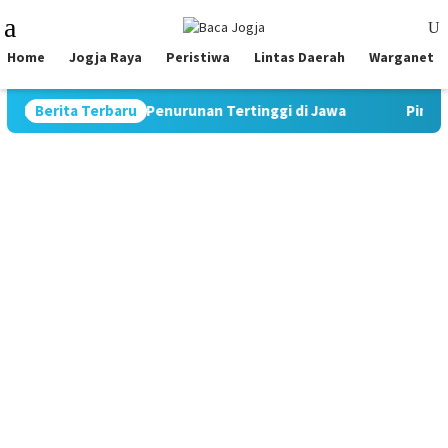
Skip
Mobile
to
Menu
content
Home
Jogja Raya
Peristiwa
Lintas Daerah
Warganet
Catat Rekor Penurunan Tertinggi di Jawa
Berita Terbaru
Pimpin Strategi