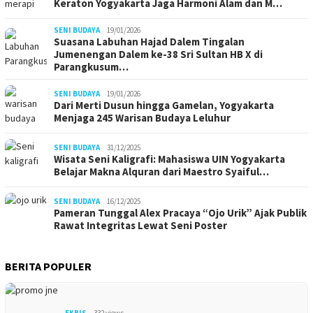
Keraton Yogyakarta Jaga Harmoni Alam dan M…
SENI BUDAYA
19/01/2026
Suasana Labuhan Hajad Dalem Tingalan
Jumenengan Dalem ke-38 Sri Sultan HB X di
Parangkusum…
SENI BUDAYA
19/01/2026
Dari Merti Dusun hingga Gamelan, Yogyakarta
Menjaga 245 Warisan Budaya Leluhur
SENI BUDAYA
31/12/2025
Wisata Seni Kaligrafi: Mahasiswa UIN Yogyakarta
Belajar Makna Alquran dari Maestro Syaiful…
SENI BUDAYA
16/12/2025
Pameran Tunggal Alex Pracaya “Ojo Urik” Ajak Publik
Rawat Integritas Lewat Seni Poster
BERITA POPULER
EKBIS
332 views