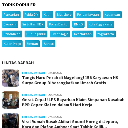
TOPIK POPULER
Pencurian
Polda DIY
Klitih
Malioboro
Penganiayaan
Keuangan
Ekonomi
Sri Sultan HB X
Polres Bantul
BMKG
Kota Yogyakarta
Pendidikan
Gunungkidul
Event Jogja
Kecelakaan
Yogyakarta
Kulon Progo
Sleman
Bantul
LINTAS DAERAH
LINTAS DAERAH
03/08/2026
Tangis Haru Pecah di Magelang! 156 Karyawan HS
Surya Group Diberangkatkan Umrah Gratis
LINTAS DAERAH
09/07/2026
Gerak Cepat! LPS Bayarkan Klaim Simpanan Nasabah
BPR Ceper Klaten dalam 5 Hari Kerja
LINTAS DAERAH
27/05/2026
Viral Rumah Rusak Akibat Sound Horeg di Jepara,
Kaca dan Plafon Ambyar Saat Takbir Kelili…