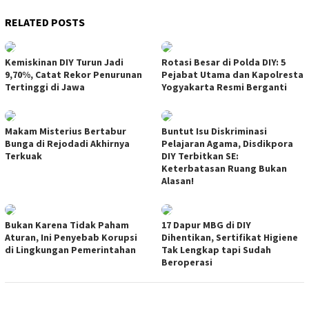
RELATED POSTS
Kemiskinan DIY Turun Jadi
Rotasi Besar di Polda DIY: 5
9,70%, Catat Rekor Penurunan
Pejabat Utama dan Kapolresta
Tertinggi di Jawa
Yogyakarta Resmi Berganti
Makam Misterius Bertabur
Buntut Isu Diskriminasi
Bunga di Rejodadi Akhirnya
Pelajaran Agama, Disdikpora
Terkuak
DIY Terbitkan SE:
Keterbatasan Ruang Bukan
Alasan!
Bukan Karena Tidak Paham
17 Dapur MBG di DIY
Aturan, Ini Penyebab Korupsi
Dihentikan, Sertifikat Higiene
di Lingkungan Pemerintahan
Tak Lengkap tapi Sudah
Beroperasi