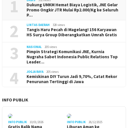
1
Dukung UMKM Hemat Biaya Logistik, JNE Gelar
Promo Ongkir JTR Mulai Rp2.000/Kg ke Seluruh
P…
2
LINTAS DAERAH
328 views
Tangis Haru Pecah di Magelang! 156 Karyawan
HS Surya Group Diberangkatkan Umrah Gratis
3
NASIONAL
205 views
Pimpin Strategi Komunikasi JNE, Kurnia
Nugraha Sabet Indonesia Public Relations Top
Leader…
4
JOGJA RAYA
205 views
Kemiskinan DIY Turun Jadi 9,70%, Catat Rekor
Penurunan Tertinggi di Jawa
INFO PUBLIK
INFO PUBLIK
10/01/2026
INFO PUBLIK
26/12/2025
Gratis Balik Nama
Liburan Aman ke