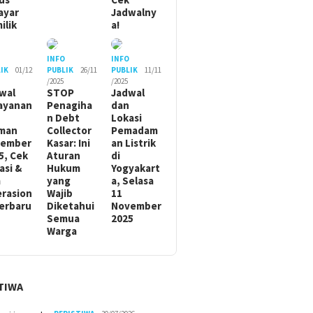
ayar
Jadwalny
ilik
a!
O
INFO
INFO
IK
01/12
PUBLIK
26/11
PUBLIK
11/11
/2025
/2025
wal
STOP
Jadwal
ayanan
Penagiha
dan
n Debt
Lokasi
man
Collector
Pemadam
sember
Kasar: Ini
an Listrik
5, Cek
Aturan
di
asi &
Hukum
Yogyakart
m
yang
a, Selasa
rasion
Wajib
11
Terbaru
Diketahui
November
Semua
2025
Warga
TIWA