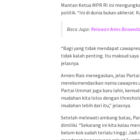
Mantan Ketua MPR RI ini mengungka
politik. “Ini di dunia bukan akherat.
Baca Juga:
Relawan Anies Baswedan
“Bagi yang tidak mendapat cawapres,
tidak kalah penting. Itu maksud saya
jelasnya.
Amien Rais menegaskan, jelas Parta
merekomendasikan nama cawapres unt
Partai Ummat juga baru lahir, kemud
mudahan kita lolos dengan threshol
mudahan lebih dari itu,” jelasnya.
Setelah melewati ambang batas, Par
dimiliki. “Sekarang ini kita kalau m
belum kok sudah terlalu tinggi. Jadi 
mendapat kepercayaan rakyat,” ungk