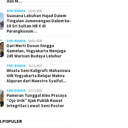
dan M…
SENI BUDAYA
19/01/2026
Suasana Labuhan Hajad Dalem
Tingalan Jumenengan Dalem ke-
38 Sri Sultan HB X di
Parangkusum…
SENI BUDAYA
19/01/2026
Dari Merti Dusun hingga
Gamelan, Yogyakarta Menjaga
245 Warisan Budaya Leluhur
SENI BUDAYA
31/12/2025
Wisata Seni Kaligrafi: Mahasiswa
UIN Yogyakarta Belajar Makna
Alquran dari Maestro Syaiful…
SENI BUDAYA
16/12/2025
Pameran Tunggal Alex Pracaya
“Ojo Urik” Ajak Publik Rawat
Integritas Lewat Seni Poster
A POPULER