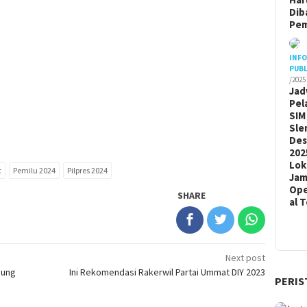
Dib
Pem
INF
PUBL
/2025
Jad
Pel
SIM
Sle
De
202
Lok
t
Pemilu 2024
Pilpres 2024
Ja
Ope
SHARE
al 
Next post
sung
Ini Rekomendasi Rakerwil Partai Ummat DIY 2023
PERIS