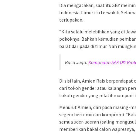
Dia mengatakan, saat itu SBY memint
Indonesia Timur itu terwakili. Selam
terlupakan.
“Kita selalu melebihkan yang di Jaw
pokoknya. Bahkan kemudian pemban
barat daripada di timur. Nah mungkin
Baca Juga:
Komandan SAR DIY Broto
Di sisi lain, Amien Rais berpendapa
dari tokoh gender atau kalangan pe
tokoh gender yang relatif mumpuni i
Menurut Amien, dari pada masing-ma
segera bertemu dan kompromi. “Kalau
semua uder-uderan (saling mengusul
memberikan bakal calon wapresnya, 