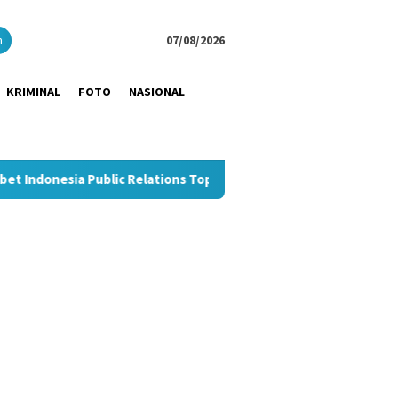
close
h
07/08/2026
KRIMINAL
FOTO
NASIONAL
lic Relations Top Leader 2026
Dukung UMKM Hemat Biaya L