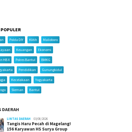
 POPULER
ian
Polda DIY
Klitih
Malioboro
iayaan
Keuangan
Ekonomi
an HB X
Polres Bantul
BMKG
gyakarta
Pendidikan
Gunungkidul
ogja
Kecelakaan
Yogyakarta
rogo
Sleman
Bantul
S DAERAH
LINTAS DAERAH
03/08/2026
Tangis Haru Pecah di Magelang!
156 Karyawan HS Surya Group