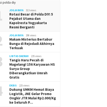
1
JOGJA RAYA
313 views
Rotasi Besar di Polda DIY: 5
Pejabat Utama dan
Kapolresta Yogyakarta
Resmi Berganti
2
JOGJA RAYA
298 views
Makam Misterius Bertabur
Bunga di Rejodadi Akhirnya
Terkuak
3
LINTAS DAERAH
235 views
Tangis Haru Pecah di
Magelang! 156 Karyawan HS
Surya Group
Diberangkatkan Umrah
Gratis
4
EKBIS
225 views
Dukung UMKM Hemat Biaya
Logistik, JNE Gelar Promo
Ongkir JTR Mulai Rp2.000/Kg
ke Seluruh P…