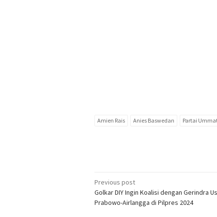
Amien Rais
Anies Baswedan
Partai Umma
Post
Previous post
Golkar DIY Ingin Koalisi dengan Gerindra U
navigation
Prabowo-Airlangga di Pilpres 2024