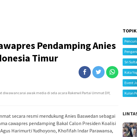
TOPIK
Pencur
Cawapres Pendamping Anies
Pengan
donesia Timur
Sri Sult
Kota Yo
Event J
at diwawancarai awak media di sela acara Rakerwil Partai Ummat DIY,
Kulon P
LINTA
Ummat secara resmi mendukung Anies Baswedan sebagai
nama cawapres pendamping Bakal Calon Presiden Koalisi
 Agus Harimurti Yudhoyono, Khofifah Indar Parawansa,