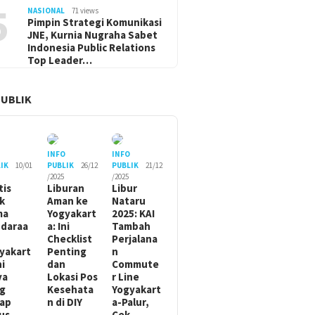
5
NASIONAL
71 views
Pimpin Strategi Komunikasi
JNE, Kurnia Nugraha Sabet
Indonesia Public Relations
Top Leader…
PUBLIK
O
INFO
INFO
IK
10/01
PUBLIK
26/12
PUBLIK
21/12
/2025
/2025
tis
Liburan
Libur
ik
Aman ke
Nataru
ma
Yogyakart
2025: KAI
daraa
a: Ini
Tambah
Checklist
Perjalana
yakart
Penting
n
ni
dan
Commute
ya
Lokasi Pos
r Line
g
Kesehata
Yogyakart
ap
n di DIY
a-Palur,
us
Cek