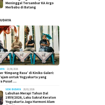
Meninggal Tersambar KA Argo
Merbabu di Batang
BUDAYA
DAYA
21/06/2026
n ‘Rimpang Rasa’ di Kiniko Galeri:
 Tajam untuk Yogyakarta yang
ya Pusat …
SENI BUDAYA
20/01/2026
Labuhan Merapi Tahun Dal
1959/2026, Laku Sakral Keraton
Yogyakarta Jaga Harmoni Alam