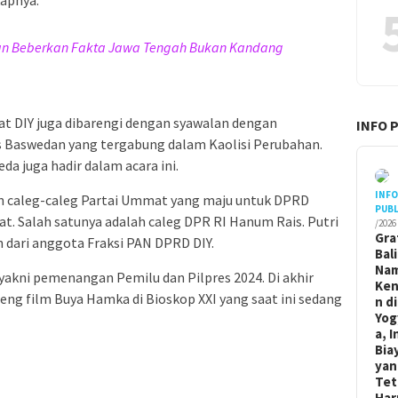
an Beberkan Fakta Jawa Tengah Bukan Kandang
at DIY juga dibarengi dengan syawalan dengan
INFO 
 Baswedan yang tergabung dalam Kaolisi Perubahan.
a juga hadir dalam acara ini.
INF
an caleg-caleg Partai Ummat yang maju untuk DPRD
PUBL
at. Salah satunya adalah caleg DPR RI Hanum Rais. Putri
/2026
Gra
n dari anggota Fraksi PAN DPRD DIY.
Bal
Na
yakni pemenangan Pemilu dan Pilpres 2024. Di akhir
Ken
eng film Buya Hamka di Bioskop XXI yang saat ini sedang
n di
Yog
a, I
Bia
yan
Tet
Har