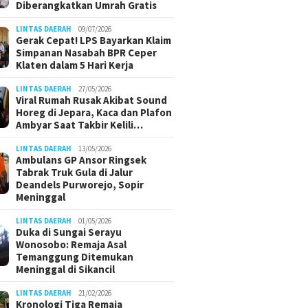
Diberangkatkan Umrah Gratis
LINTAS DAERAH
09/07/2026
Gerak Cepat! LPS Bayarkan Klaim
Simpanan Nasabah BPR Ceper
Klaten dalam 5 Hari Kerja
LINTAS DAERAH
27/05/2026
Viral Rumah Rusak Akibat Sound
Horeg di Jepara, Kaca dan Plafon
Ambyar Saat Takbir Kelili…
LINTAS DAERAH
13/05/2026
Ambulans GP Ansor Ringsek
Tabrak Truk Gula di Jalur
Deandels Purworejo, Sopir
Meninggal
LINTAS DAERAH
01/05/2026
Duka di Sungai Serayu
Wonosobo: Remaja Asal
Temanggung Ditemukan
Meninggal di Sikancil
LINTAS DAERAH
21/02/2026
Kronologi Tiga Remaja