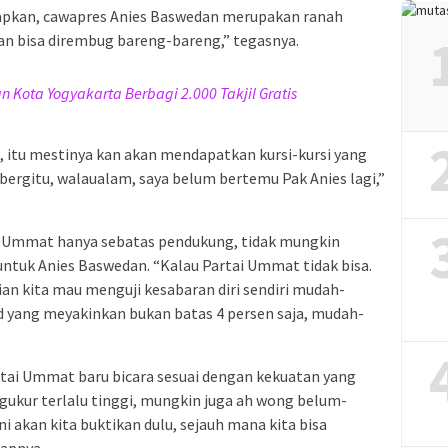
pkan, cawapres Anies Baswedan merupakan ranah
 Kan bisa dirembug bareng-bareng,” tegasnya.
 Kota Yogyakarta Berbagi 2.000 Takjil Gratis
 itu mestinya kan akan mendapatkan kursi-kursi yang
 bergitu, walaualam, saya belum bertemu Pak Anies lagi,”
i Ummat hanya sebatas pendukung, tidak mungkin
uk Anies Baswedan. “Kalau Partai Ummat tidak bisa.
ian kita mau menguji kesabaran diri sendiri mudah-
d yang meyakinkan bukan batas 4 persen saja, mudah-
tai Ummat baru bicara sesuai dengan kekuatan yang
engukur terlalu tinggi, mungkin juga ah wong belum-
ini akan kita buktikan dulu, sejauh mana kita bisa
apnya.