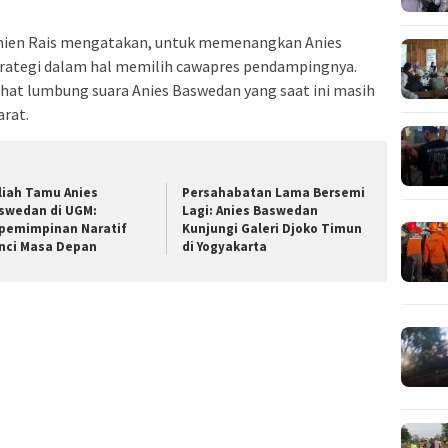
mien Rais mengatakan, untuk memenangkan Anies
strategi dalam hal memilih cawapres pendampingnya.
hat lumbung suara Anies Baswedan yang saat ini masih
arat.
liah Tamu Anies
Persahabatan Lama Bersemi
swedan di UGM:
Lagi: Anies Baswedan
pemimpinan Naratif
Kunjungi Galeri Djoko Timun
nci Masa Depan
di Yogyakarta