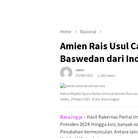
Home
Nasional
Amien Rais Usul 
Baswedan dari In
Juno
29/04/2023
1,281 views
Ketua Majelis Syura Partai Ummat Amien Rais sa
Sabtu, 29 April 2023. (Foto: BacaJogja)
BacaJogja
– Hasil Rakernas Partai 
Presiden 2024. Hingga kini, banyak 
Perubahan bermunculan. Antara lain