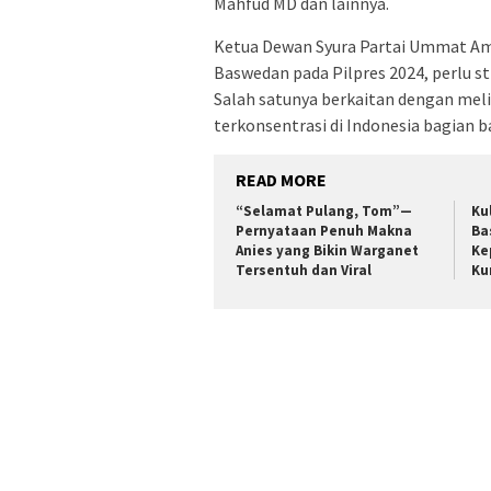
Mahfud MD dan lainnya.
Ketua Dewan Syura Partai Ummat A
Baswedan pada Pilpres 2024, perlu 
Salah satunya berkaitan dengan meli
terkonsentrasi di Indonesia bagian b
READ MORE
“Selamat Pulang, Tom”—
Ku
Pernyataan Penuh Makna
Ba
Anies yang Bikin Warganet
Ke
Tersentuh dan Viral
Ku