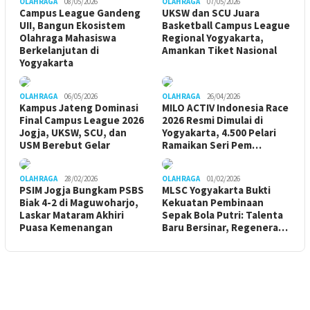
OLAHRAGA
08/05/2026
OLAHRAGA
07/05/2026
Campus League Gandeng
UKSW dan SCU Juara
UII, Bangun Ekosistem
Basketball Campus League
Olahraga Mahasiswa
Regional Yogyakarta,
Berkelanjutan di
Amankan Tiket Nasional
Yogyakarta
OLAHRAGA
06/05/2026
OLAHRAGA
26/04/2026
Kampus Jateng Dominasi
MILO ACTIV Indonesia Race
Final Campus League 2026
2026 Resmi Dimulai di
Jogja, UKSW, SCU, dan
Yogyakarta, 4.500 Pelari
USM Berebut Gelar
Ramaikan Seri Pem…
OLAHRAGA
28/02/2026
OLAHRAGA
01/02/2026
PSIM Jogja Bungkam PSBS
MLSC Yogyakarta Bukti
Biak 4-2 di Maguwoharjo,
Kekuatan Pembinaan
Laskar Mataram Akhiri
Sepak Bola Putri: Talenta
Puasa Kemenangan
Baru Bersinar, Regenera…