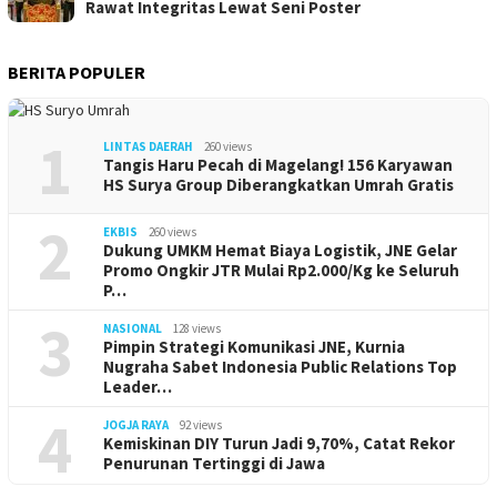
Rawat Integritas Lewat Seni Poster
BERITA POPULER
1
LINTAS DAERAH
260 views
Tangis Haru Pecah di Magelang! 156 Karyawan
HS Surya Group Diberangkatkan Umrah Gratis
2
EKBIS
260 views
Dukung UMKM Hemat Biaya Logistik, JNE Gelar
Promo Ongkir JTR Mulai Rp2.000/Kg ke Seluruh
P…
3
NASIONAL
128 views
Pimpin Strategi Komunikasi JNE, Kurnia
Nugraha Sabet Indonesia Public Relations Top
Leader…
4
JOGJA RAYA
92 views
Kemiskinan DIY Turun Jadi 9,70%, Catat Rekor
Penurunan Tertinggi di Jawa