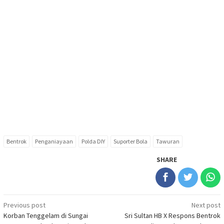
Bentrok
Penganiayaan
Polda DIY
Suporter Bola
Tawuran
SHARE
Post
Previous post
Next post
Korban Tenggelam di Sungai
Sri Sultan HB X Respons Bentrok
navigation