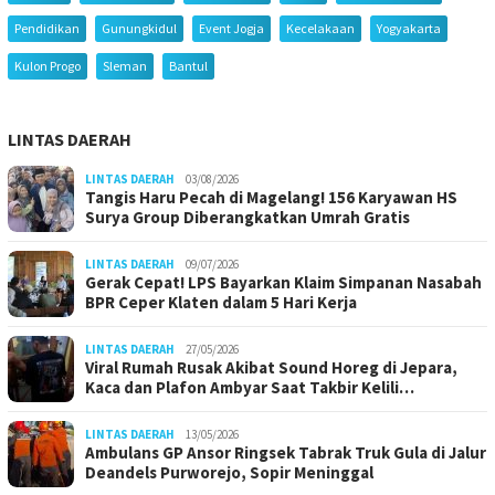
Pendidikan
Gunungkidul
Event Jogja
Kecelakaan
Yogyakarta
Kulon Progo
Sleman
Bantul
LINTAS DAERAH
LINTAS DAERAH
03/08/2026
Tangis Haru Pecah di Magelang! 156 Karyawan HS
Surya Group Diberangkatkan Umrah Gratis
LINTAS DAERAH
09/07/2026
Gerak Cepat! LPS Bayarkan Klaim Simpanan Nasabah
BPR Ceper Klaten dalam 5 Hari Kerja
LINTAS DAERAH
27/05/2026
Viral Rumah Rusak Akibat Sound Horeg di Jepara,
Kaca dan Plafon Ambyar Saat Takbir Kelili…
LINTAS DAERAH
13/05/2026
Ambulans GP Ansor Ringsek Tabrak Truk Gula di Jalur
Deandels Purworejo, Sopir Meninggal