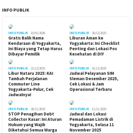
INFO PUBLIK
INFO PUBLIK
10/01/2026
INFO PUBLIK
26/12/2025
Gratis Balik Nama
Liburan Aman ke
Kendaraan di Yogyakarta,
Yogyakarta: Ini Checklist
Ini Biaya yang Tetap Harus
Penting dan Lokasi Pos
Dibayar Pemilik
Kesehatan di DIY
INFO PUBLIK
21/12/2025
INFO PUBLIK
01/12/2025
Libur Nataru 2025: KAI
Jadwal Pelayanan SIM
Tambah Perjalanan
Sleman Desember 2025,
Commuter Line
Cek Lokasi & Jam
Yogyakarta-Palur, Cek
Operasional Terbaru
Jadwalnya!
INFO PUBLIK
26/11/2025
INFO PUBLIK
11/11/2025
STOP Penagihan Debt
Jadwal dan Lokasi
Collector Kasar: Ini Aturan
Pemadaman Listrik di
Hukum yang Wajib
Yogyakarta, Selasa 11
Diketahui Semua Warga
November 2025