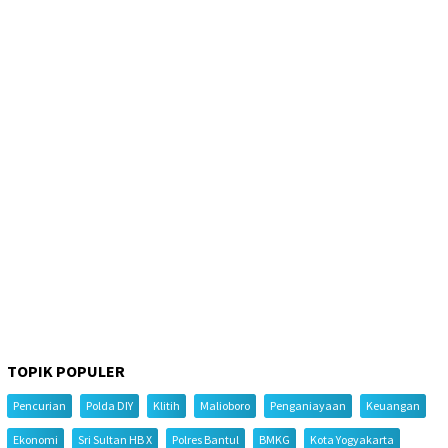
TOPIK POPULER
Pencurian
Polda DIY
Klitih
Malioboro
Penganiayaan
Keuangan
Ekonomi
Sri Sultan HB X
Polres Bantul
BMKG
Kota Yogyakarta