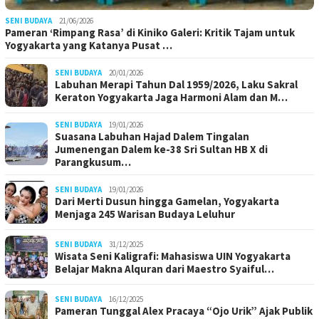
SENI BUDAYA
21/06/2026
Pameran ‘Rimpang Rasa’ di Kiniko Galeri: Kritik Tajam untuk
Yogyakarta yang Katanya Pusat …
SENI BUDAYA
20/01/2026
Labuhan Merapi Tahun Dal 1959/2026, Laku Sakral
Keraton Yogyakarta Jaga Harmoni Alam dan M…
SENI BUDAYA
19/01/2026
Suasana Labuhan Hajad Dalem Tingalan
Jumenengan Dalem ke-38 Sri Sultan HB X di
Parangkusum…
SENI BUDAYA
19/01/2026
Dari Merti Dusun hingga Gamelan, Yogyakarta
Menjaga 245 Warisan Budaya Leluhur
SENI BUDAYA
31/12/2025
Wisata Seni Kaligrafi: Mahasiswa UIN Yogyakarta
Belajar Makna Alquran dari Maestro Syaiful…
SENI BUDAYA
16/12/2025
Pameran Tunggal Alex Pracaya “Ojo Urik” Ajak Publik