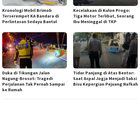
Kronologi Mobil Brimob
Kecelakaan di Kulon Progo:
Terserempet KA Bandara di
Tiga Motor Terlibat, Seorang
Perlintasan Sedayu Bantul
Ibu Meninggal di TKP
Duka di Tikungan Jalan
Tidur Panjang di Atas Bentor:
Nagung-Brosot: Tragedi
Saat Aspal Jogja Menjadi Saksi
Perjalanan Tak Pernah Sampai
Bisu Kepergian Pejuang Nafkah
ke Rumah