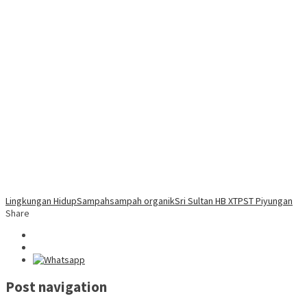
Lingkungan Hidup
Sampah
sampah organik
Sri Sultan HB X
TPST Piyungan
Share
Post navigation