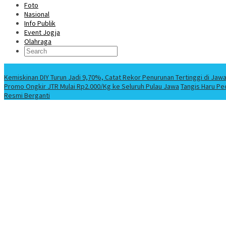
Foto
Nasional
Info Publik
Event Jogja
Olahraga
Berita Terbaru
Kemiskinan DIY Turun Jadi 9,70%, Catat Rekor Penurunan Tertinggi di Jaw
Promo Ongkir JTR Mulai Rp2.000/Kg ke Seluruh Pulau Jawa
Tangis Haru Pe
Resmi Berganti