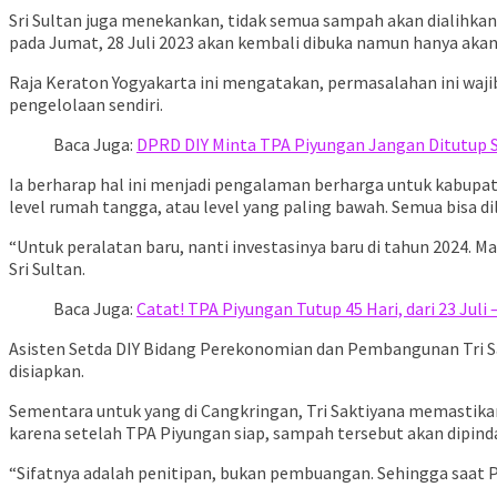
Sri Sultan juga menekankan, tidak semua sampah akan dialihk
pada Jumat, 28 Juli 2023 akan kembali dibuka namun hanya akan 
Raja Keraton Yogyakarta ini mengatakan, permasalahan ini waj
pengelolaan sendiri.
Baca Juga:
DPRD DIY Minta TPA Piyungan Jangan Ditutup 
Ia berharap hal ini menjadi pengalaman berharga untuk kabupa
level rumah tangga, atau level yang paling bawah. Semua bisa d
“Untuk peralatan baru, nanti investasinya baru di tahun 2024. Ma
Sri Sultan.
Baca Juga:
Catat! TPA Piyungan Tutup 45 Hari, dari 23 Juli
Asisten Setda DIY Bidang Perekonomian dan Pembangunan Tri Sak
disiapkan.
Sementara untuk yang di Cangkringan, Tri Saktiyana memastika
karena setelah TPA Piyungan siap, sampah tersebut akan dipind
“Sifatnya adalah penitipan, bukan pembuangan. Sehingga saat Pi