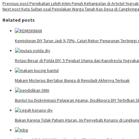
Previous post
Pernikahan Lebih Intim Penuh Kehangatan di Artotel Yogyak
Next post
Kata Sultan soal Penolakan Warga Tanah Kas Desa di Cangkrin
Related posts
Kemiskinan DIY Turun Jadi 9,70%, Catat Rekor Penurunan Tertinggi 
Rotasi Besar di Polda DIY: 5 Pejabat Utama dan Kapolresta Yogyaka
Makam Misterius Bertabur Bunga di Rejodadi Akhirnya Terkuak
Buntut Isu Diskriminasi Pelajaran Agama, Disdikpora DIY Terbitkan 
Bukan Karena Tidak Paham Aturan, Ini Penyebab Korupsi di Lingku