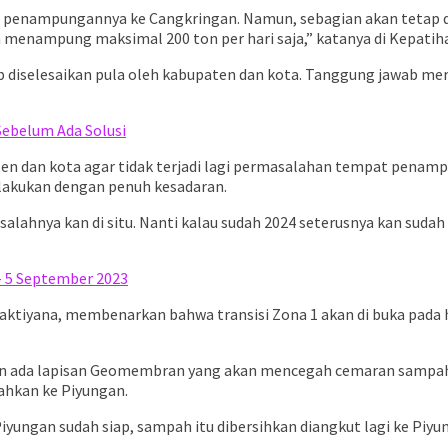
an penampungannya ke Cangkringan. Namun, sebagian akan tetap 
menampung maksimal 200 ton per hari saja,” katanya di Kepatihan
ib diselesaikan pula oleh kabupaten dan kota. Tanggung jawab 
Sebelum Ada Solusi
ten dan kota agar tidak terjadi lagi permasalahan tempat penam
ilakukan dengan penuh kesadaran.
salahnya kan di situ. Nanti kalau sudah 2024 seterusnya kan sudah
 – 5 September 2023
tiyana, membenarkan bahwa transisi Zona 1 akan di buka pada har
n ada lapisan Geomembran yang akan mencegah cemaran sampah. S
ahkan ke Piyungan.
yungan sudah siap, sampah itu dibersihkan diangkut lagi ke Piyun