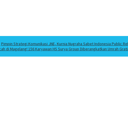
a
Pimpin Strategi Komunikasi JNE, Kurnia Nugraha Sabet Indonesia Public Re
cah di Magelang! 156 Karyawan HS Surya Group Diberangkatkan Umrah Grati