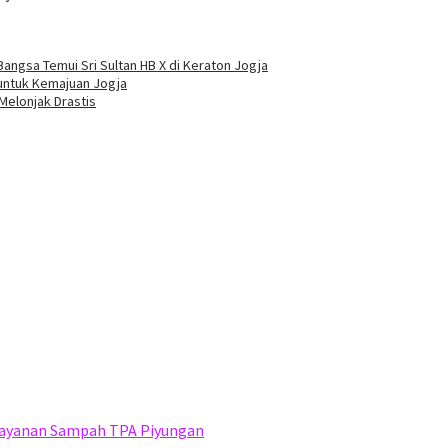
angsa Temui Sri Sultan HB X di Keraton Jogja
s untuk Kemajuan Jogja
Melonjak Drastis
elayanan Sampah TPA Piyungan