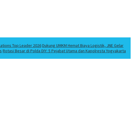
lations Top Leader 2026
Dukung UMKM Hemat Biaya Logistik, JNE Gelar
s
Rotasi Besar di Polda DIY: 5 Pejabat Utama dan Kapolresta Yogyakarta