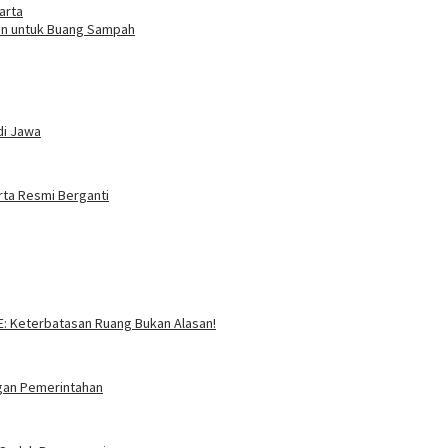
arta
gan untuk Buang Sampah
di Jawa
rta Resmi Berganti
SE: Keterbatasan Ruang Bukan Alasan!
ngan Pemerintahan