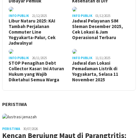
Dibayar Pemilik
Kesehatan di DIY
INFO PUBLIK
21/12/2025
INFO PUBLIK
01/12/2025
Libur Nataru 2025: KAI
Jadwal Pelayanan SIM
Tambah Perjalanan
Sleman Desember 2025,
Commuter Line
Cek Lokasi & Jam
Yogyakarta-Palur, Cek
Operasional Terbaru
Jadwalnya!
INFO PUBLIK
26/11/2025
INFO PUBLIK
11/11/2025
STOP Penagihan Debt
Jadwal dan Lokasi
Collector Kasar: Ini Aturan
Pemadaman Listrik di
Hukum yang Wajib
Yogyakarta, Selasa 11
Diketahui Semua Warga
November 2025
PERISTIWA
PERISTIWA
30/07/2026
Kencan Berujung Maut di Parangtritis: