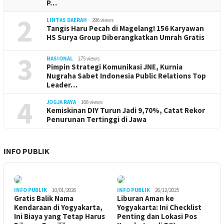
P…
2
LINTAS DAERAH
296 views
Tangis Haru Pecah di Magelang! 156 Karyawan
HS Surya Group Diberangkatkan Umrah Gratis
3
NASIONAL
175 views
Pimpin Strategi Komunikasi JNE, Kurnia
Nugraha Sabet Indonesia Public Relations Top
Leader…
4
JOGJA RAYA
166 views
Kemiskinan DIY Turun Jadi 9,70%, Catat Rekor
Penurunan Tertinggi di Jawa
INFO PUBLIK
INFO PUBLIK
10/01/2026
INFO PUBLIK
26/12/2025
Gratis Balik Nama
Liburan Aman ke
Kendaraan di Yogyakarta,
Yogyakarta: Ini Checklist
Ini Biaya yang Tetap Harus
Penting dan Lokasi Pos