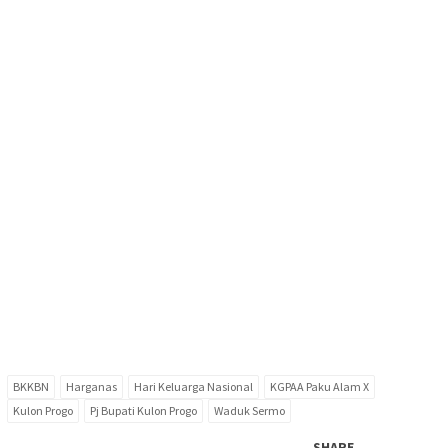
BKKBN
Harganas
Hari Keluarga Nasional
KGPAA Paku Alam X
Kulon Progo
Pj Bupati Kulon Progo
Waduk Sermo
SHARE