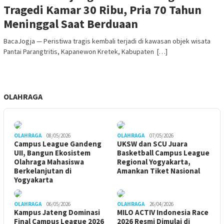
Tragedi Kamar 30 Ribu, Pria 70 Tahun
Meninggal Saat Berduaan
BacaJogja — Peristiwa tragis kembali terjadi di kawasan objek wisata
Pantai Parangtritis, Kapanewon Kretek, Kabupaten […]
OLAHRAGA
OLAHRAGA
08/05/2026
OLAHRAGA
07/05/2026
Campus League Gandeng
UKSW dan SCU Juara
UII, Bangun Ekosistem
Basketball Campus League
Olahraga Mahasiswa
Regional Yogyakarta,
Berkelanjutan di
Amankan Tiket Nasional
Yogyakarta
OLAHRAGA
06/05/2026
OLAHRAGA
26/04/2026
Kampus Jateng Dominasi
MILO ACTIV Indonesia Race
Final Campus League 2026
2026 Resmi Dimulai di