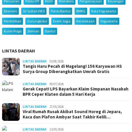
Pencurian
Polda DIY
Klitih
Malioboro
Penganiayaan
Keuangan
Ekonomi
Sri Sultan HB X
Polres Bantul
BMKG
Kota Yogyakarta
Pendidikan
Gunungkidul
Event Jogja
Kecelakaan
Yogyakarta
Kulon Progo
Sleman
Bantul
LINTAS DAERAH
LINTAS DAERAH
03/08/2026
Tangis Haru Pecah di Magelang! 156 Karyawan HS
Surya Group Diberangkatkan Umrah Gratis
LINTAS DAERAH
09/07/2026
Gerak Cepat! LPS Bayarkan Klaim Simpanan Nasabah
BPR Ceper Klaten dalam 5 Hari Kerja
LINTAS DAERAH
27/05/2026
Viral Rumah Rusak Akibat Sound Horeg di Jepara,
Kaca dan Plafon Ambyar Saat Takbir Kelili…
LINTAS DAERAH
13/05/2026