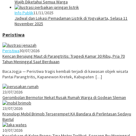
Wajib Diketahui Semua Warga
Info Publik
11/11/2025
Jadwal dan Lokasi Pemadaman Listrik di Yogyakarta, Selasa 11
November 2025
Peristiwa
Peristiwa
30/07/2026
Kencan Berujung Maut di Parangtritis: Tragedi Kamar 30 Ribu, Pria 70
Tahun Meninggal Saat Berduaan
BacaJogja — Peristiwa tragis kembali terjadi di kawasan objek wisata
Pantai Parangtritis, Kapanewon Kretek, Kabupaten […]
23/07/2026
Gerombolan Bermotor Nekat Rusak Rumah Warga di Godean Sleman
23/07/2026
Kronologi Mobil Brimob Terserempet KA Bandara di Perlintasan Sedayu
Bantul
10/07/2026
Kecelakaan di Kulon Progo: Tiga Motor Terlibat, Seorang Ibu Meninggal