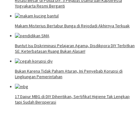
Rotasi Besar di Polda DIY: 5 Pejabat Utama dan Kapolresta
Yogyakarta Resmi Berganti
Makam Misterius Bertabur Bunga di Rejodadi Akhirnya Terkuak
Buntut Isu Diskriminasi Pelajaran Agama, Disdikpora DIY Terbitkan
SE: Keterbatasan Ruang Bukan Alasan!
Bukan Karena Tidak Paham Aturan, Ini Penyebab Korupsi di
Lingkungan Pemerintahan
17 Dapur MBG di DIY Dihentikan, Sertifikat Higiene Tak Lengkap
tapi Sudah Beroperasi