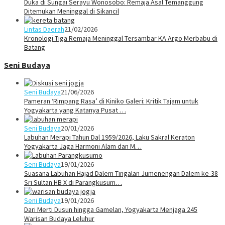
Duka di Sungai Serayu Wonosobo: Remaja Asal Temanggung
Ditemukan Meninggal di Sikancil
Lintas Daerah
21/02/2026
Kronologi Tiga Remaja Meninggal Tersambar KA Argo Merbabu di
Batang
Seni Budaya
Seni Budaya
21/06/2026
Pameran ‘Rimpang Rasa’ di Kiniko Galeri: Kritik Tajam untuk
Yogyakarta yang Katanya Pusat …
Seni Budaya
20/01/2026
Labuhan Merapi Tahun Dal 1959/2026, Laku Sakral Keraton
Yogyakarta Jaga Harmoni Alam dan M…
Seni Budaya
19/01/2026
Suasana Labuhan Hajad Dalem Tingalan Jumenengan Dalem ke-38
Sri Sultan HB X di Parangkusum…
Seni Budaya
19/01/2026
Dari Merti Dusun hingga Gamelan, Yogyakarta Menjaga 245
Warisan Budaya Leluhur