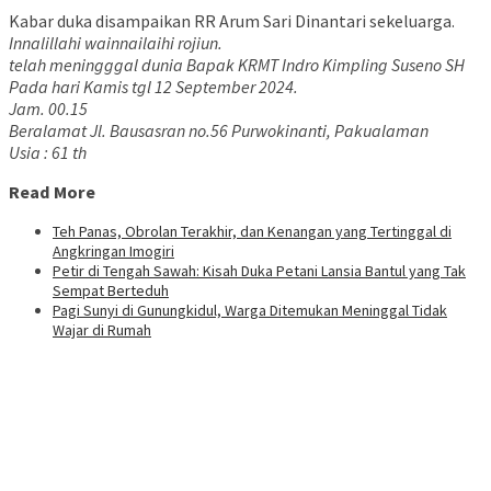
Kabar duka disampaikan RR Arum Sari Dinantari sekeluarga.
Innalillahi wainnailaihi rojiun.
telah meningggal dunia Bapak KRMT Indro Kimpling Suseno SH
Pada hari Kamis tgl 12 September 2024.
Jam. 00.15
Beralamat Jl. Bausasran no.56 Purwokinanti, Pakualaman
Usia : 61 th
Read More
Teh Panas, Obrolan Terakhir, dan Kenangan yang Tertinggal di
Angkringan Imogiri
Petir di Tengah Sawah: Kisah Duka Petani Lansia Bantul yang Tak
Sempat Berteduh
Pagi Sunyi di Gunungkidul, Warga Ditemukan Meninggal Tidak
Wajar di Rumah