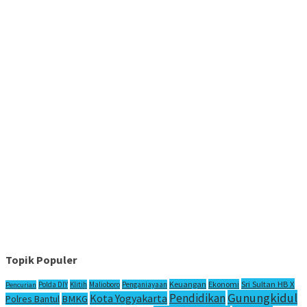
Topik Populer
Sri Sultan HB X
Keuangan
Ekonomi
Polda DIY
Klitih
Malioboro
Penganiayaan
Pencurian
Gunungkidul
Pendidikan
Kota Yogyakarta
Polres Bantul
BMKG