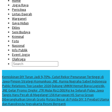
Home
Jogja Raya
Peristiwa
Lintas Daerah
Warganet
Gaya Hidup
Ekbis
Seni Budaya
Kriminal
Foto
Nasional
Info Publik
Event Jogja
Olahraga
Berita Terbaru
Kemiskinan DIY Turun Jadi 9,70%, Catat Rekor Penurunan Tertinggi di
Jawa
Pimpin Strategi Komunikasi JNE, Kurnia Nugraha Sabet Indonesia
Public Relations Top Leader 2026
Dukung UMKM Hemat Biaya Logistik,
JNE Gelar Promo Ongkir JTR Mulai Rp2.000/Kg ke Seluruh Pulau Jawa
Tangis Haru Pecah di Magelang! 156 Karyawan HS Surya Group
Diberangkatkan Umrah Gratis
Rotasi Besar di Polda DIY: 5 Pejabat Utama
dan Kapolresta Yogyakarta Resmi Berganti