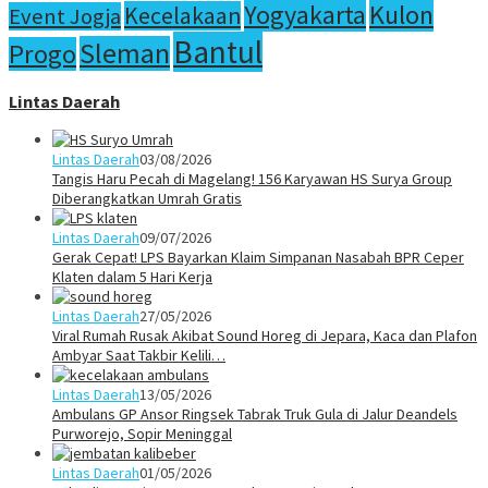
Yogyakarta
Kulon
Kecelakaan
Event Jogja
Bantul
Sleman
Progo
Lintas Daerah
Lintas Daerah
03/08/2026
Tangis Haru Pecah di Magelang! 156 Karyawan HS Surya Group
Diberangkatkan Umrah Gratis
Lintas Daerah
09/07/2026
Gerak Cepat! LPS Bayarkan Klaim Simpanan Nasabah BPR Ceper
Klaten dalam 5 Hari Kerja
Lintas Daerah
27/05/2026
Viral Rumah Rusak Akibat Sound Horeg di Jepara, Kaca dan Plafon
Ambyar Saat Takbir Kelili…
Lintas Daerah
13/05/2026
Ambulans GP Ansor Ringsek Tabrak Truk Gula di Jalur Deandels
Purworejo, Sopir Meninggal
Lintas Daerah
01/05/2026