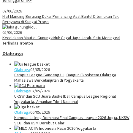
Tertinggal di TKP
07/06/2026
Niat Mancing Berujung Duka: Pemancing Asal Bantul Ditemukan Tak
Bernyawa di Sungai Progo
05/06/2026
Kecelakaan Maut di Gunungkidul: Gagal Jaga Jarak, Satu Meninggal
Terlindas Tronton
Olahraga
Olahraga
08/05/2026
Campus League Gandeng UII, Bangun Ekosistem Olahraga
Mahasiswa Berkelanjutan di Yogyakarta
Olahraga
07/05/2026
UKSW dan SCU Juara Basketball Campus League Regional
Yogyakarta, Amankan Tiket Nasional
Olahraga
06/05/2026
Kampus Jateng Dominasi Final Campus League 2026 Jogja, UKSW,
SCU, dan USM Berebut Gelar