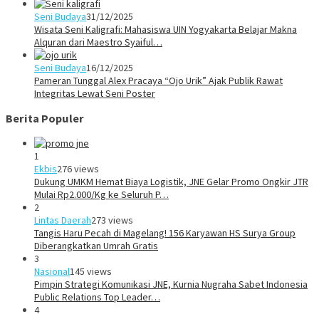
Seni Budaya
31/12/2025
Wisata Seni Kaligrafi: Mahasiswa UIN Yogyakarta Belajar Makna
Alquran dari Maestro Syaiful…
Seni Budaya
16/12/2025
Pameran Tunggal Alex Pracaya “Ojo Urik” Ajak Publik Rawat
Integritas Lewat Seni Poster
Berita Populer
1
Ekbis
276 views
Dukung UMKM Hemat Biaya Logistik, JNE Gelar Promo Ongkir JTR
Mulai Rp2.000/Kg ke Seluruh P…
2
Lintas Daerah
273 views
Tangis Haru Pecah di Magelang! 156 Karyawan HS Surya Group
Diberangkatkan Umrah Gratis
3
Nasional
145 views
Pimpin Strategi Komunikasi JNE, Kurnia Nugraha Sabet Indonesia
Public Relations Top Leader…
4