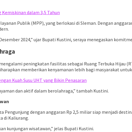
ng Kemiskinan dalam 3,5 Tahun
yanan Publik (MPP), yang berlokasi di Sleman. Dengan anggaran 
dern.
Desember 2024,” ujar Bupati Kustini, seraya menegaskan komitm
hraga
 mengalami peningkatan fasilitas sebagai Ruang Terbuka Hijau (R
diharapkan memberikan kenyamanan lebih bagi masyarakat untuk b
dengan Kuah Susu UHT yang Bikin Penasaran
 nyaman dan aktif dalam berolahraga,” tambah Kustini.
awan
 Pengunjung dengan anggaran Rp 2,5 miliar siap menjadi destina
 di Kaliurang.
n kunjungan wisatawan,” jelas Bupati Kustini.