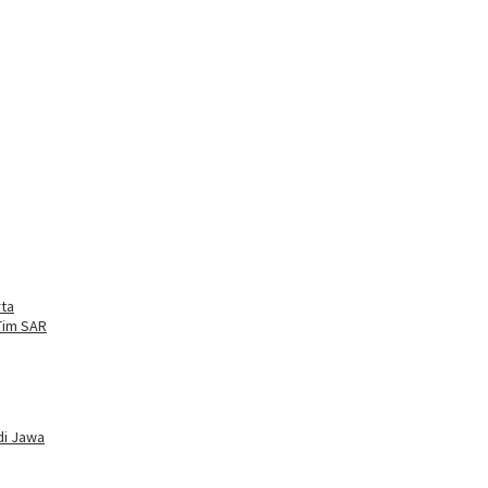
rta
Tim SAR
di Jawa