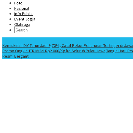
Foto
Nasional
Info Publik
Event Jogja
Olahraga
Berita Terbaru
Kemiskinan DIY Turun Jadi 9,70%, Catat Rekor Penurunan Tertinggi di Jaw
Promo Ongkir JTR Mulai Rp2.000/Kg ke Seluruh Pulau Jawa
Tangis Haru Pe
Resmi Berganti