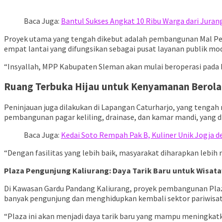
Baca Juga:
Bantul Sukses Angkat 10 Ribu Warga dari Jura
Proyek utama yang tengah dikebut adalah pembangunan Mal Pela
empat lantai yang difungsikan sebagai pusat layanan publik mo
“Insyallah, MPP Kabupaten Sleman akan mulai beroperasi pada 
Ruang Terbuka Hijau untuk Kenyamanan Berola
Peninjauan juga dilakukan di Lapangan Caturharjo, yang tengah
pembangunan pagar keliling, drainase, dan kamar mandi, yang 
Baca Juga:
Kedai Soto Rempah Pak B, Kuliner Unik Jogja 
“Dengan fasilitas yang lebih baik, masyarakat diharapkan lebih
Plaza Pengunjung Kaliurang: Daya Tarik Baru untuk Wisat
Di Kawasan Gardu Pandang Kaliurang, proyek pembangunan Plaza
banyak pengunjung dan menghidupkan kembali sektor pariwisata
“Plaza ini akan menjadi daya tarik baru yang mampu meningkatka