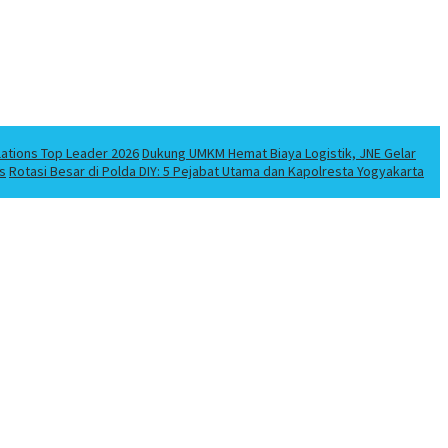
lations Top Leader 2026
Dukung UMKM Hemat Biaya Logistik, JNE Gelar
s
Rotasi Besar di Polda DIY: 5 Pejabat Utama dan Kapolresta Yogyakarta