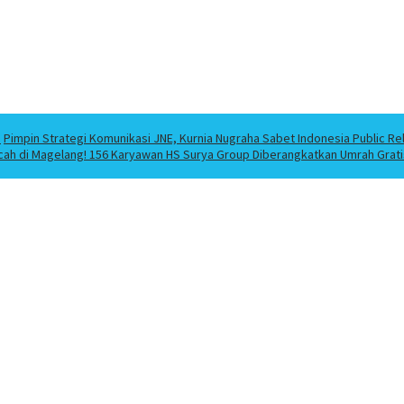
a
Pimpin Strategi Komunikasi JNE, Kurnia Nugraha Sabet Indonesia Public Re
cah di Magelang! 156 Karyawan HS Surya Group Diberangkatkan Umrah Grati