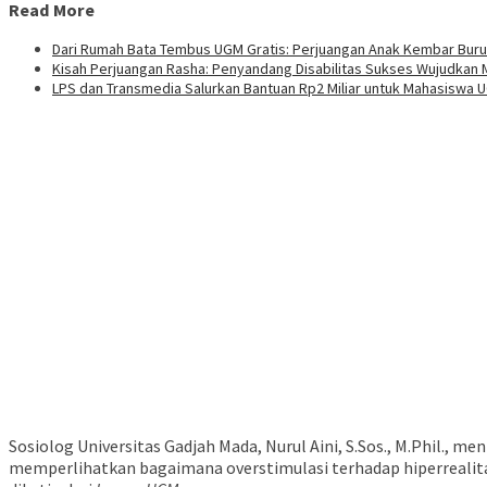
Read More
Dari Rumah Bata Tembus UGM Gratis: Perjuangan Anak Kembar Bu
Kisah Perjuangan Rasha: Penyandang Disabilitas Sukses Wujudkan M
LPS dan Transmedia Salurkan Bantuan Rp2 Miliar untuk Mahasiswa 
Sosiolog Universitas Gadjah Mada, Nurul Aini, S.Sos., M.Phil., 
memperlihatkan bagaimana overstimulasi terhadap hiperrealitas