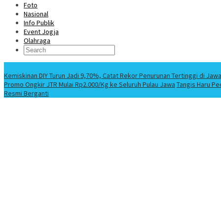
Foto
Nasional
Info Publik
Event Jogja
Olahraga
Berita Terbaru
Kemiskinan DIY Turun Jadi 9,70%, Catat Rekor Penurunan Tertinggi di Jaw
Promo Ongkir JTR Mulai Rp2.000/Kg ke Seluruh Pulau Jawa
Tangis Haru Pe
Resmi Berganti