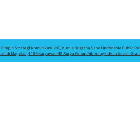
a
Pimpin Strategi Komunikasi JNE, Kurnia Nugraha Sabet Indonesia Public Re
cah di Magelang! 156 Karyawan HS Surya Group Diberangkatkan Umrah Grati