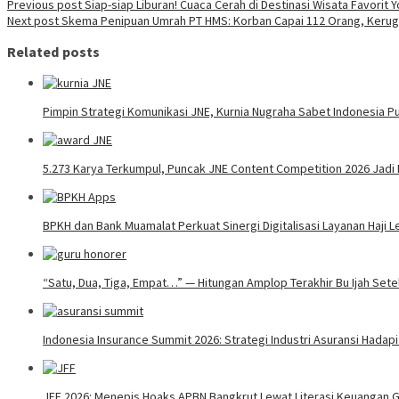
Previous post
Siap-siap Liburan! Cuaca Cerah di Destinasi Wisata Favorit 
Next post
Skema Penipuan Umrah PT HMS: Korban Capai 112 Orang, Kerugi
Related posts
Pimpin Strategi Komunikasi JNE, Kurnia Nugraha Sabet Indonesia Pu
5.273 Karya Terkumpul, Puncak JNE Content Competition 2026 Jadi
BPKH dan Bank Muamalat Perkuat Sinergi Digitalisasi Layanan Haji
“Satu, Dua, Tiga, Empat…” — Hitungan Amplop Terakhir Bu Ijah Set
Indonesia Insurance Summit 2026: Strategi Industri Asuransi Hadap
JFF 2026: Menepis Hoaks APBN Bangkrut Lewat Literasi Keuangan 