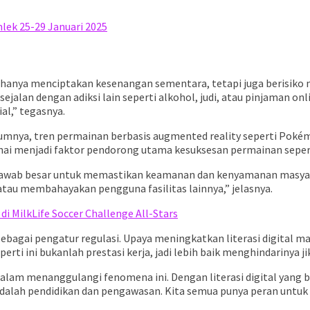
mlek 25-29 Januari 2025
k hanya menciptakan kesenangan sementara, tetapi juga berisiko
lan dengan adiksi lain seperti alkohol, judi, atau pinjaman onli
al,” tegasnya.
lumnya, tren permainan berbasis augmented reality seperti Poké
nai menjadi faktor pendorong utama kesuksesan permainan seperti
jawab besar untuk memastikan keamanan dan kenyamanan masyarak
au membahayakan pengguna fasilitas lainnya,” jelasnya.
di MilkLife Soccer Challenge All-Stars
f sebagai pengatur regulasi. Upaya meningkatkan literasi digita
rti ini bukanlah prestasi kerja, jadi lebih baik menghindarinya
lam menanggulangi fenomena ini. Dengan literasi digital yang b
adalah pendidikan dan pengawasan. Kita semua punya peran untuk 