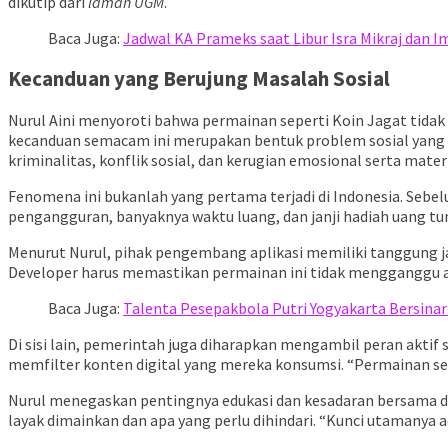
dikutip dari
laman UGM
.
Baca Juga:
Jadwal KA Prameks saat Libur Isra Mikraj dan I
Kecanduan yang Berujung Masalah Sosial
Nurul Aini menyoroti bahwa permainan seperti Koin Jagat tida
kecanduan semacam ini merupakan bentuk problem sosial yang seja
kriminalitas, konflik sosial, dan kerugian emosional serta materi
Fenomena ini bukanlah yang pertama terjadi di Indonesia. Sebe
pengangguran, banyaknya waktu luang, dan janji hadiah uang tu
Menurut Nurul, pihak pengembang aplikasi memiliki tanggung 
Developer harus memastikan permainan ini tidak mengganggu at
Baca Juga:
Talenta Pesepakbola Putri Yogyakarta Bersinar 
Di sisi lain, pemerintah juga diharapkan mengambil peran akti
memfilter konten digital yang mereka konsumsi. “Permainan sepe
Nurul menegaskan pentingnya edukasi dan kesadaran bersama da
layak dimainkan dan apa yang perlu dihindari. “Kunci utamanya 