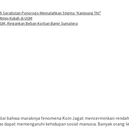
ruh Serabutan Ponorogo Mematahkan Stigma “Kampung TKI”
impi Kuliah di UGM
UGM, Ringankan Beban Korban Banjir Sumatera
menilai bahwa maraknya fenomena Koin Jagat mencerminkan rendahny
 dapat memengaruhi kehidupan sosial manusia. Banyak orang lebi