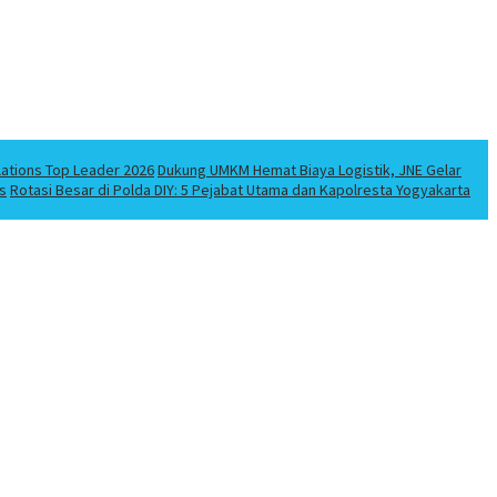
lations Top Leader 2026
Dukung UMKM Hemat Biaya Logistik, JNE Gelar
s
Rotasi Besar di Polda DIY: 5 Pejabat Utama dan Kapolresta Yogyakarta