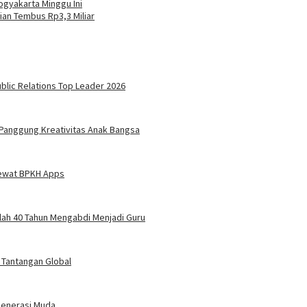
Yogyakarta Minggu Ini
an Tembus Rp3,3 Miliar
blic Relations Top Leader 2026
 Panggung Kreativitas Anak Bangsa
 Lewat BPKH Apps
elah 40 Tahun Mengabdi Menjadi Guru
i Tantangan Global
Generasi Muda