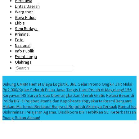
Peristiwa
Lintas Daerah
Warganet
Gaya Hidup
Ekbis
Seni Budaya
Kriminal
Foto
Nasional
Info Publik
Event Jogja
Olahraga
Berita Terbaru
Dukung UMKM Hemat Biaya Logistik, JNE Gelar Promo Ongkir JTR Mulai
Rp2.000/Kg ke Seluruh Pulau Jawa
Tangis Haru Pecah di Magelang! 156
Karyawan HS Surya Group Diberangkatkan Umrah Gratis
Rotasi Besar di
Polda DIY: 5 Pejabat Utama dan Kapolresta Yogyakarta Resmi Berganti
Makam Misterius Bertabur Bunga di Rejodadi Akhirnya Terkuak
Buntut Isu
Diskriminasi Pelajaran Agama, Disdikpora DIY Terbitkan SE: Keterbatasan
Ruang Bukan Alasan!