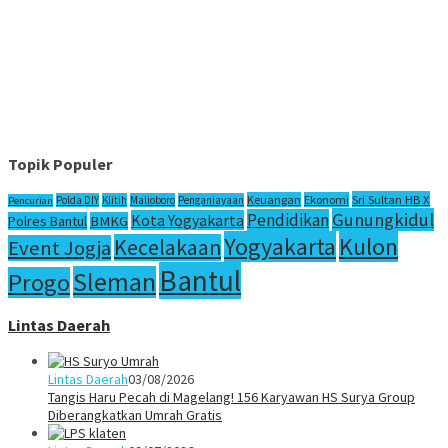
Topik Populer
Sri Sultan HB X
Keuangan
Ekonomi
Polda DIY
Klitih
Malioboro
Penganiayaan
Pencurian
Gunungkidul
Pendidikan
Kota Yogyakarta
Polres Bantul
BMKG
Yogyakarta
Kulon
Kecelakaan
Event Jogja
Bantul
Sleman
Progo
Lintas Daerah
Lintas Daerah
03/08/2026
Tangis Haru Pecah di Magelang! 156 Karyawan HS Surya Group
Diberangkatkan Umrah Gratis