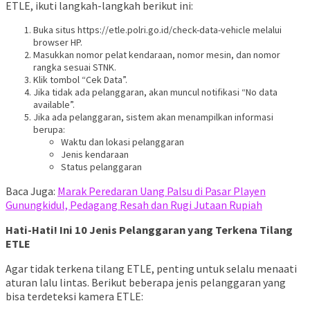
ETLE, ikuti langkah-langkah berikut ini:
Buka situs https://etle.polri.go.id/check-data-vehicle melalui
browser HP.
Masukkan nomor pelat kendaraan, nomor mesin, dan nomor
rangka sesuai STNK.
Klik tombol “Cek Data”.
Jika tidak ada pelanggaran, akan muncul notifikasi “No data
available”.
Jika ada pelanggaran, sistem akan menampilkan informasi
berupa:
Waktu dan lokasi pelanggaran
Jenis kendaraan
Status pelanggaran
Baca Juga:
Marak Peredaran Uang Palsu di Pasar Playen
Gunungkidul, Pedagang Resah dan Rugi Jutaan Rupiah
Hati-Hati! Ini 10 Jenis Pelanggaran yang Terkena Tilang
ETLE
Agar tidak terkena tilang ETLE, penting untuk selalu menaati
aturan lalu lintas. Berikut beberapa jenis pelanggaran yang
bisa terdeteksi kamera ETLE: