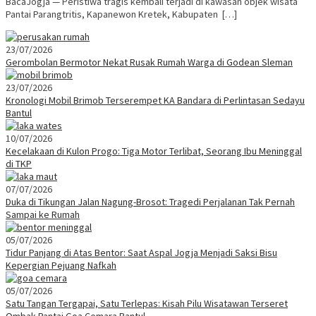
BacaJogja — Peristiwa tragis kembali terjadi di kawasan objek wisata
Pantai Parangtritis, Kapanewon Kretek, Kabupaten […]
23/07/2026
Gerombolan Bermotor Nekat Rusak Rumah Warga di Godean Sleman
23/07/2026
Kronologi Mobil Brimob Terserempet KA Bandara di Perlintasan Sedayu
Bantul
10/07/2026
Kecelakaan di Kulon Progo: Tiga Motor Terlibat, Seorang Ibu Meninggal
di TKP
07/07/2026
Duka di Tikungan Jalan Nagung-Brosot: Tragedi Perjalanan Tak Pernah
Sampai ke Rumah
05/07/2026
Tidur Panjang di Atas Bentor: Saat Aspal Jogja Menjadi Saksi Bisu
Kepergian Pejuang Nafkah
05/07/2026
Satu Tangan Tergapai, Satu Terlepas: Kisah Pilu Wisatawan Terseret
Ombak Pantai Goa Cemara Bantul