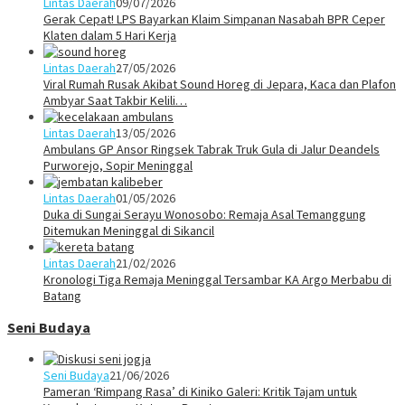
Lintas Daerah
09/07/2026
Gerak Cepat! LPS Bayarkan Klaim Simpanan Nasabah BPR Ceper
Klaten dalam 5 Hari Kerja
Lintas Daerah
27/05/2026
Viral Rumah Rusak Akibat Sound Horeg di Jepara, Kaca dan Plafon
Ambyar Saat Takbir Kelili…
Lintas Daerah
13/05/2026
Ambulans GP Ansor Ringsek Tabrak Truk Gula di Jalur Deandels
Purworejo, Sopir Meninggal
Lintas Daerah
01/05/2026
Duka di Sungai Serayu Wonosobo: Remaja Asal Temanggung
Ditemukan Meninggal di Sikancil
Lintas Daerah
21/02/2026
Kronologi Tiga Remaja Meninggal Tersambar KA Argo Merbabu di
Batang
Seni Budaya
Seni Budaya
21/06/2026
Pameran ‘Rimpang Rasa’ di Kiniko Galeri: Kritik Tajam untuk