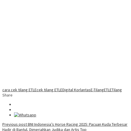
cara cek tilang ETLE
cek tilang ETLE
Digital Korlantas
E-Tilang
ETLE
Tilang
Share
Post
Previous post
BNI Indonesia’s Horse Racing 2025: Pacuan Kuda Terbesar
Hadir di Bantul, Dimeriahkan Judika dan Artis Top