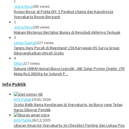
1
Jogja Raya
305 views
Rotasi Besar di Polda DIY: 5 Pejabat Utama dan Kapolresta
Yogyakarta Resmi Berganti
2
Jogja Raya
290 views
Makam Misterius Bertabur Bunga di Rejodadi Akhirnya Terkuak
3
Lintas Daerah
227 views
Tangis Haru Pecah di Magelang! 156 Karyawan HS Surya Group
Diberangkatkan Umrah Gratis
4
Ekbis
217 views
Dukung UMKM Hemat Biaya Logistik, JNE Gelar Promo Ongkir JTR
Mulai Rp2.000/Kg ke Seluruh P…
Info Publik
Info Publik
10/01/2026
Gratis Balik Nama Kendaraan di Yogyakarta, Ini Biaya yang Tetap
Harus Dibayar Pemilik
Info Publik
26/12/2025
Liburan Aman ke Yogyakarta: Ini Checklist Penting dan Lokasi Pos