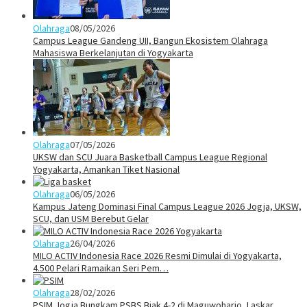
Olahraga
08/05/2026
Campus League Gandeng UII, Bangun Ekosistem Olahraga
Mahasiswa Berkelanjutan di Yogyakarta
Olahraga
07/05/2026
UKSW dan SCU Juara Basketball Campus League Regional
Yogyakarta, Amankan Tiket Nasional
Olahraga
06/05/2026
Kampus Jateng Dominasi Final Campus League 2026 Jogja, UKSW,
SCU, dan USM Berebut Gelar
Olahraga
26/04/2026
MILO ACTIV Indonesia Race 2026 Resmi Dimulai di Yogyakarta,
4.500 Pelari Ramaikan Seri Pem…
Olahraga
28/02/2026
PSIM Jogja Bungkam PSBS Biak 4-2 di Maguwoharjo, Laskar