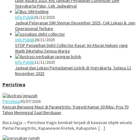
Libur Nataru 2025: KAI Tambah Perjalanan Commuter Line
Yogyakarta-Palur, Cek Jadwalnya!
Info Publik
01/12/2025
Jadwal Pelayanan SIM Sleman Desember 2025, Cek Lokasi & Jam
Operasional Terbaru
Info Publik
26/11/2025
STOP Penagihan Debt Collector Kasar: Ini Aturan Hukum yang
Wajib Diketahui Semua Warga
Info Publik
11/11/2025
Jadwal dan Lokasi Pemadaman Listrik di Yogyakarta, Selasa 11
November 2025
Peristiwa
Peristiwa
30/07/2026
Kencan Berujung Maut di Parangtritis: Tragedi Kamar 30 Ribu, Pria 70
Tahun Meninggal Saat Berduaan
BacaJogja — Peristiwa tragis kembali terjadi di kawasan objek wisata
Pantai Parangtritis, Kapanewon Kretek, Kabupaten […]