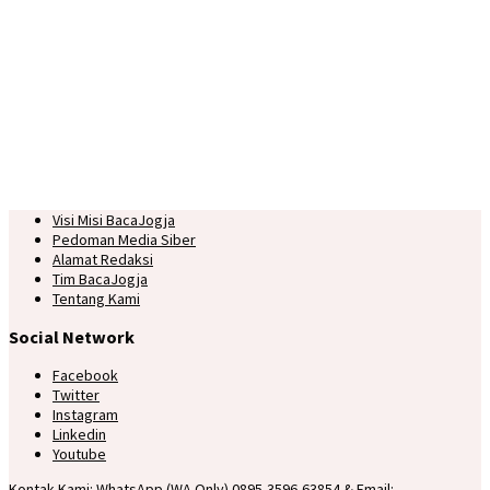
Visi Misi BacaJogja
Pedoman Media Siber
Alamat Redaksi
Tim BacaJogja
Tentang Kami
Social Network
Facebook
Twitter
Instagram
Linkedin
Youtube
Kontak Kami: WhatsApp (WA Only) 0895-3596-63854 & Email: