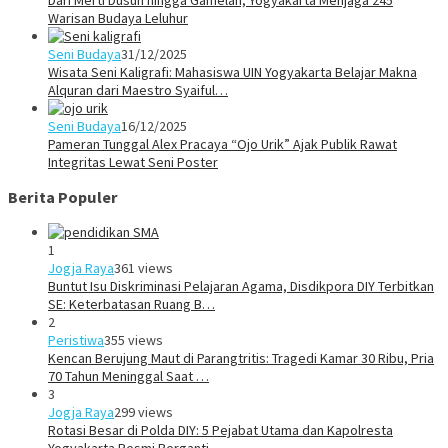
Warisan Budaya Leluhur
Seni Budaya
31/12/2025
Wisata Seni Kaligrafi: Mahasiswa UIN Yogyakarta Belajar Makna
Alquran dari Maestro Syaiful…
Seni Budaya
16/12/2025
Pameran Tunggal Alex Pracaya “Ojo Urik” Ajak Publik Rawat
Integritas Lewat Seni Poster
Berita Populer
1
Jogja Raya
361 views
Buntut Isu Diskriminasi Pelajaran Agama, Disdikpora DIY Terbitkan
SE: Keterbatasan Ruang B…
2
Peristiwa
355 views
Kencan Berujung Maut di Parangtritis: Tragedi Kamar 30 Ribu, Pria
70 Tahun Meninggal Saat …
3
Jogja Raya
299 views
Rotasi Besar di Polda DIY: 5 Pejabat Utama dan Kapolresta