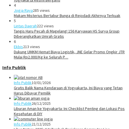
Yogyakarta Resmi Berganti
4
Jogja Raya
285 views
Makam Misterius Bertabur Bunga di Rejodadi Akhirnya Terkuak
5
Lintas Daerah
222 views
Tangis Haru Pecah di Magelang! 156 Karyawan HS Surya Group
Diberangkatkan Umrah Gratis
6
Ekbis
213 views
Dukung UMKM Hemat Biaya Logistik, JNE Gelar Promo Ongkir JTR
Mulai Rp2.000/Kg ke Seluruh P…
Info Publik
Info Publik
10/01/2026
Gratis Balik Nama Kendaraan di Yogyakarta, Ini Biaya yang Tetap
Harus Dibayar Pemilik
Info Publik
26/12/2025
Liburan Aman ke Yogyakarta: Ini Checklist Penting dan Lokasi Pos
Kesehatan di DIY
Info Publik
21/12/2025