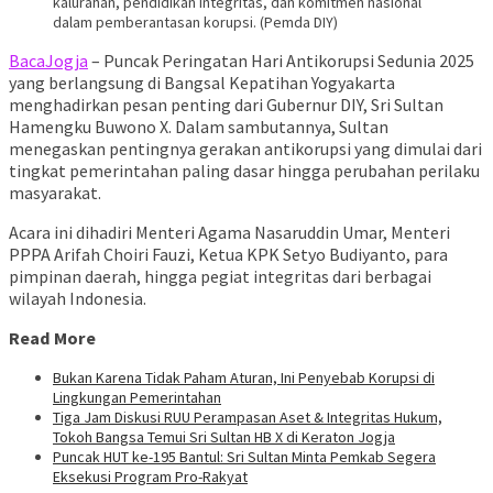
kalurahan, pendidikan integritas, dan komitmen nasional
dalam pemberantasan korupsi. (Pemda DIY)
BacaJogja
– Puncak Peringatan Hari Antikorupsi Sedunia 2025
yang berlangsung di Bangsal Kepatihan Yogyakarta
menghadirkan pesan penting dari Gubernur DIY, Sri Sultan
Hamengku Buwono X. Dalam sambutannya, Sultan
menegaskan pentingnya gerakan antikorupsi yang dimulai dari
tingkat pemerintahan paling dasar hingga perubahan perilaku
masyarakat.
Acara ini dihadiri Menteri Agama Nasaruddin Umar, Menteri
PPPA Arifah Choiri Fauzi, Ketua KPK Setyo Budiyanto, para
pimpinan daerah, hingga pegiat integritas dari berbagai
wilayah Indonesia.
Read More
Bukan Karena Tidak Paham Aturan, Ini Penyebab Korupsi di
Lingkungan Pemerintahan
Tiga Jam Diskusi RUU Perampasan Aset & Integritas Hukum,
Tokoh Bangsa Temui Sri Sultan HB X di Keraton Jogja
Puncak HUT ke-195 Bantul: Sri Sultan Minta Pemkab Segera
Eksekusi Program Pro-Rakyat