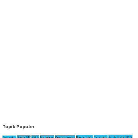
Topik Populer
Sri Sultan HB X
Keuangan
Ekonomi
Polda DIY
Klitih
Malioboro
Penganiayaan
Pencurian