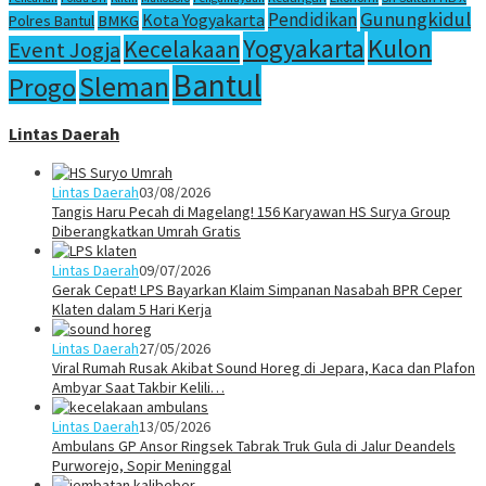
Gunungkidul
Pendidikan
Kota Yogyakarta
Polres Bantul
BMKG
Yogyakarta
Kulon
Kecelakaan
Event Jogja
Bantul
Sleman
Progo
Lintas Daerah
Lintas Daerah
03/08/2026
Tangis Haru Pecah di Magelang! 156 Karyawan HS Surya Group
Diberangkatkan Umrah Gratis
Lintas Daerah
09/07/2026
Gerak Cepat! LPS Bayarkan Klaim Simpanan Nasabah BPR Ceper
Klaten dalam 5 Hari Kerja
Lintas Daerah
27/05/2026
Viral Rumah Rusak Akibat Sound Horeg di Jepara, Kaca dan Plafon
Ambyar Saat Takbir Kelili…
Lintas Daerah
13/05/2026
Ambulans GP Ansor Ringsek Tabrak Truk Gula di Jalur Deandels
Purworejo, Sopir Meninggal