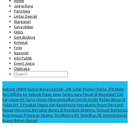
Home
Jogja Raya
Peristiwa
Lintas Daerah
Warganet
Gaya Hidup
Ekbis
Seni Budaya
Kriminal
Foto
Nasional
Info Publik
Event Jogja
Olahraga
Berita Terbaru
Dukung UMKM Hemat Biaya Logistik, JNE Gelar Promo Ongkir JTR Mulai
Rp2.000/Kg ke Seluruh Pulau Jawa
Tangis Haru Pecah di Magelang! 156
Karyawan HS Surya Group Diberangkatkan Umrah Gratis
Rotasi Besar di
Polda DIY: 5 Pejabat Utama dan Kapolresta Yogyakarta Resmi Berganti
Makam Misterius Bertabur Bunga di Rejodadi Akhirnya Terkuak
Buntut Isu
Diskriminasi Pelajaran Agama, Disdikpora DIY Terbitkan SE: Keterbatasan
Ruang Bukan Alasan!