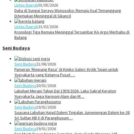
Lintas Daerah
01/05/2026
Duka di Sungai Serayu Wonosobo: Remaja Asal Temanggung
Ditemukan Meninggal di Sikancil
Lintas Daerah
21/02/2026
Kronologi Tiga Remaja Meninggal Tersambar KA Argo Merbabu di
Batang
Seni Budaya
Seni Budaya
21/06/2026
Pameran ‘Rimpang Rasa’ di Kiniko Galeri: Kritik Tajam untuk
Yogyakarta yang Katanya Pusat …
Seni Budaya
20/01/2026
Labuhan Merapi Tahun Dal 1959/2026, Laku Sakral Keraton
Yogyakarta Jaga Harmoni Alam dan M…
Seni Budaya
19/01/2026
Suasana Labuhan Hajad Dalem Tingalan Jumenengan Dalem ke-38
Sri Sultan HB X di Parangkusum…
Seni Budaya
19/01/2026
Dari Merti Dusun hingga Gamelan, Yogyakarta Menjaga 245