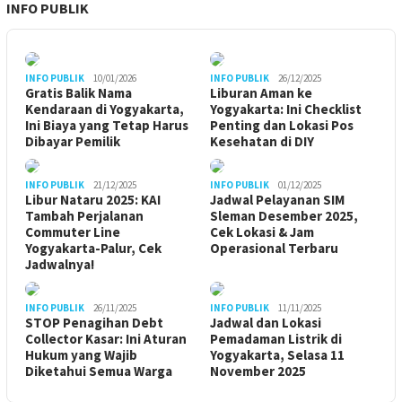
INFO PUBLIK
INFO PUBLIK
10/01/2026
INFO PUBLIK
26/12/2025
Gratis Balik Nama
Liburan Aman ke
Kendaraan di Yogyakarta,
Yogyakarta: Ini Checklist
Ini Biaya yang Tetap Harus
Penting dan Lokasi Pos
Dibayar Pemilik
Kesehatan di DIY
INFO PUBLIK
21/12/2025
INFO PUBLIK
01/12/2025
Libur Nataru 2025: KAI
Jadwal Pelayanan SIM
Tambah Perjalanan
Sleman Desember 2025,
Commuter Line
Cek Lokasi & Jam
Yogyakarta-Palur, Cek
Operasional Terbaru
Jadwalnya!
INFO PUBLIK
26/11/2025
INFO PUBLIK
11/11/2025
STOP Penagihan Debt
Jadwal dan Lokasi
Collector Kasar: Ini Aturan
Pemadaman Listrik di
Hukum yang Wajib
Yogyakarta, Selasa 11
Diketahui Semua Warga
November 2025