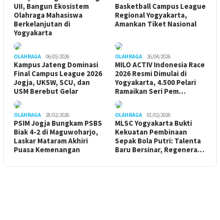
UII, Bangun Ekosistem
Basketball Campus League
Olahraga Mahasiswa
Regional Yogyakarta,
Berkelanjutan di
Amankan Tiket Nasional
Yogyakarta
OLAHRAGA
06/05/2026
OLAHRAGA
26/04/2026
Kampus Jateng Dominasi
MILO ACTIV Indonesia Race
Final Campus League 2026
2026 Resmi Dimulai di
Jogja, UKSW, SCU, dan
Yogyakarta, 4.500 Pelari
USM Berebut Gelar
Ramaikan Seri Pem…
OLAHRAGA
28/02/2026
OLAHRAGA
01/02/2026
PSIM Jogja Bungkam PSBS
MLSC Yogyakarta Bukti
Biak 4-2 di Maguwoharjo,
Kekuatan Pembinaan
Laskar Mataram Akhiri
Sepak Bola Putri: Talenta
Puasa Kemenangan
Baru Bersinar, Regenera…