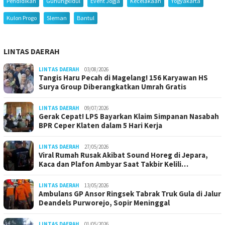
Pendidikan
Gunungkidul
Event Jogja
Kecelakaan
Yogyakarta
Kulon Progo
Sleman
Bantul
LINTAS DAERAH
LINTAS DAERAH
03/08/2026
Tangis Haru Pecah di Magelang! 156 Karyawan HS
Surya Group Diberangkatkan Umrah Gratis
LINTAS DAERAH
09/07/2026
Gerak Cepat! LPS Bayarkan Klaim Simpanan Nasabah
BPR Ceper Klaten dalam 5 Hari Kerja
LINTAS DAERAH
27/05/2026
Viral Rumah Rusak Akibat Sound Horeg di Jepara,
Kaca dan Plafon Ambyar Saat Takbir Kelili…
LINTAS DAERAH
13/05/2026
Ambulans GP Ansor Ringsek Tabrak Truk Gula di Jalur
Deandels Purworejo, Sopir Meninggal
LINTAS DAERAH
01/05/2026