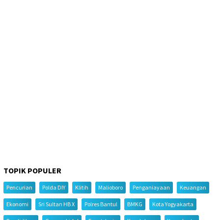
TOPIK POPULER
Pencurian
Polda DIY
Klitih
Malioboro
Penganiayaan
Keuangan
Ekonomi
Sri Sultan HB X
Polres Bantul
BMKG
Kota Yogyakarta