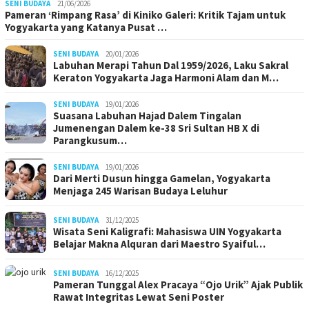
SENI BUDAYA
21/06/2026
Pameran ‘Rimpang Rasa’ di Kiniko Galeri: Kritik Tajam untuk
Yogyakarta yang Katanya Pusat …
SENI BUDAYA
20/01/2026
Labuhan Merapi Tahun Dal 1959/2026, Laku Sakral
Keraton Yogyakarta Jaga Harmoni Alam dan M…
SENI BUDAYA
19/01/2026
Suasana Labuhan Hajad Dalem Tingalan
Jumenengan Dalem ke-38 Sri Sultan HB X di
Parangkusum…
SENI BUDAYA
19/01/2026
Dari Merti Dusun hingga Gamelan, Yogyakarta
Menjaga 245 Warisan Budaya Leluhur
SENI BUDAYA
31/12/2025
Wisata Seni Kaligrafi: Mahasiswa UIN Yogyakarta
Belajar Makna Alquran dari Maestro Syaiful…
SENI BUDAYA
16/12/2025
Pameran Tunggal Alex Pracaya “Ojo Urik” Ajak Publik
Rawat Integritas Lewat Seni Poster