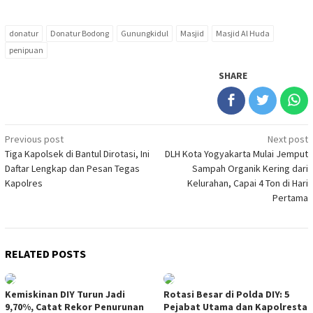
donatur
Donatur Bodong
Gunungkidul
Masjid
Masjid Al Huda
penipuan
SHARE
Post
Previous post
Next post
Tiga Kapolsek di Bantul Dirotasi, Ini
DLH Kota Yogyakarta Mulai Jemput
navigation
Daftar Lengkap dan Pesan Tegas
Sampah Organik Kering dari
Kapolres
Kelurahan, Capai 4 Ton di Hari
Pertama
RELATED POSTS
Kemiskinan DIY Turun Jadi
Rotasi Besar di Polda DIY: 5
9,70%, Catat Rekor Penurunan
Pejabat Utama dan Kapolresta