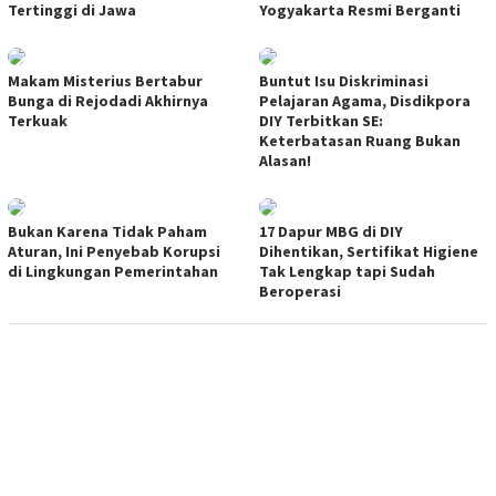
Tertinggi di Jawa
Yogyakarta Resmi Berganti
Makam Misterius Bertabur
Buntut Isu Diskriminasi
Bunga di Rejodadi Akhirnya
Pelajaran Agama, Disdikpora
Terkuak
DIY Terbitkan SE:
Keterbatasan Ruang Bukan
Alasan!
Bukan Karena Tidak Paham
17 Dapur MBG di DIY
Aturan, Ini Penyebab Korupsi
Dihentikan, Sertifikat Higiene
di Lingkungan Pemerintahan
Tak Lengkap tapi Sudah
Beroperasi