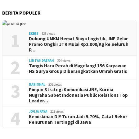
BERITA POPULER
1
EKBIS
328 views
Dukung UMKM Hemat Biaya Logistik, JNE Gelar
Promo Ongkir JTR Mulai Rp2.000/Kg ke Seluruh
P…
2
LINTAS DAERAH
324 views
Tangis Haru Pecah di Magelang! 156 Karyawan
HS Surya Group Diberangkatkan Umrah Gratis
3
NASIONAL
202 views
Pimpin Strategi Komunikasi JNE, Kurnia
Nugraha Sabet Indonesia Public Relations Top
Leader…
4
JOGJA RAYA
202 views
Kemiskinan DIY Turun Jadi 9,70%, Catat Rekor
Penurunan Tertinggi di Jawa