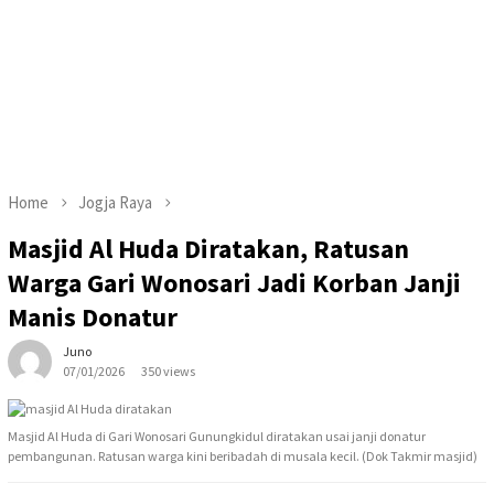
Home
Jogja Raya
Masjid Al Huda Diratakan, Ratusan
Warga Gari Wonosari Jadi Korban Janji
Manis Donatur
Juno
07/01/2026
350 views
Masjid Al Huda di Gari Wonosari Gunungkidul diratakan usai janji donatur
pembangunan. Ratusan warga kini beribadah di musala kecil. (Dok Takmir masjid)