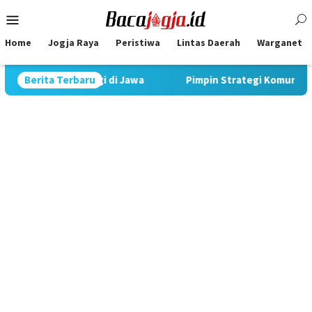
Skip
Mobile
to
Menu
content
Home
Jogja Raya
Peristiwa
Lintas Daerah
Warganet
Tertinggi di Jawa
Berita Terbaru
Pimpin Strategi Komunikasi JNE, Kurni