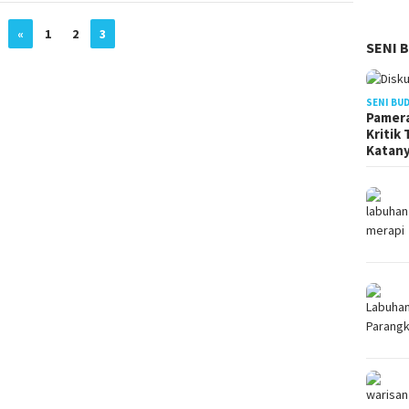
«
1
2
3
SENI 
SENI BU
Pamera
Kritik
Katan