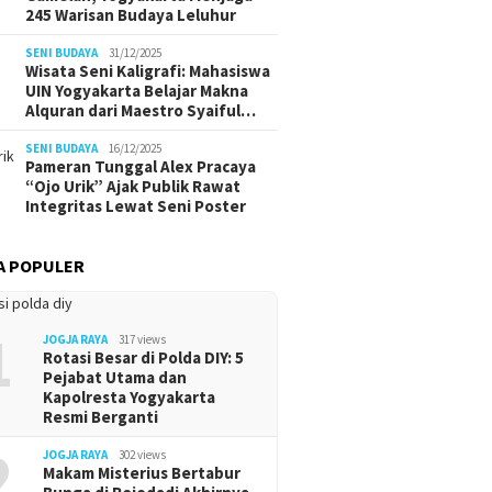
245 Warisan Budaya Leluhur
SENI BUDAYA
31/12/2025
Wisata Seni Kaligrafi: Mahasiswa
UIN Yogyakarta Belajar Makna
Alquran dari Maestro Syaiful…
SENI BUDAYA
16/12/2025
Pameran Tunggal Alex Pracaya
“Ojo Urik” Ajak Publik Rawat
Integritas Lewat Seni Poster
A POPULER
1
JOGJA RAYA
317 views
Rotasi Besar di Polda DIY: 5
Pejabat Utama dan
Kapolresta Yogyakarta
Resmi Berganti
2
JOGJA RAYA
302 views
Makam Misterius Bertabur