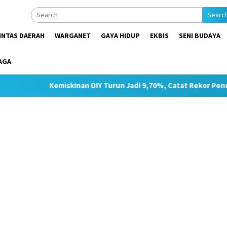
Searc
INTAS DAERAH
WARGANET
GAYA HIDUP
EKBIS
SENI BUDAYA
AGA
emiskinan DIY Turun Jadi 9,70%, Catat Rekor Penurunan Tertingg