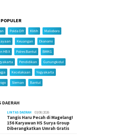
 POPULER
ian
Polda DIY
Klitih
Malioboro
iayaan
Keuangan
Ekonomi
an HB X
Polres Bantul
BMKG
gyakarta
Pendidikan
Gunungkidul
ogja
Kecelakaan
Yogyakarta
rogo
Sleman
Bantul
S DAERAH
LINTAS DAERAH
03/08/2026
Tangis Haru Pecah di Magelang!
156 Karyawan HS Surya Group
Diberangkatkan Umrah Gratis