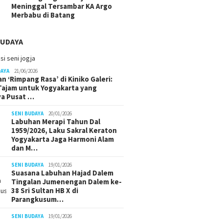
Meninggal Tersambar KA Argo
Merbabu di Batang
BUDAYA
DAYA
21/06/2026
n ‘Rimpang Rasa’ di Kiniko Galeri:
 Tajam untuk Yogyakarta yang
ya Pusat …
SENI BUDAYA
20/01/2026
Labuhan Merapi Tahun Dal
1959/2026, Laku Sakral Keraton
Yogyakarta Jaga Harmoni Alam
dan M…
SENI BUDAYA
19/01/2026
Suasana Labuhan Hajad Dalem
Tingalan Jumenengan Dalem ke-
38 Sri Sultan HB X di
Parangkusum…
SENI BUDAYA
19/01/2026