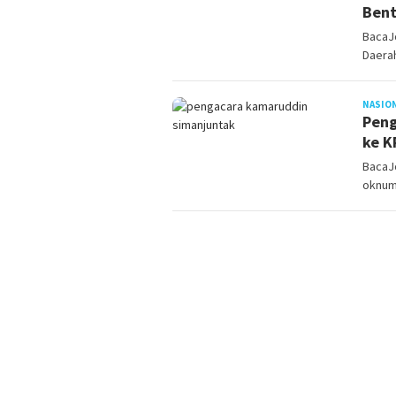
Bent
BacaJo
Daerah
NASIO
Peng
ke K
BacaJ
oknum 