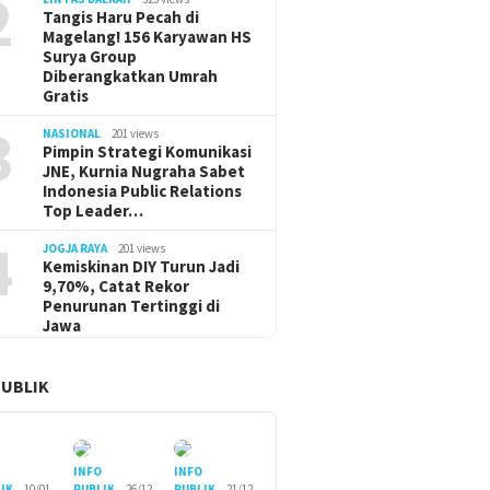
2
Tangis Haru Pecah di
Magelang! 156 Karyawan HS
Surya Group
Diberangkatkan Umrah
Gratis
3
NASIONAL
201 views
Pimpin Strategi Komunikasi
JNE, Kurnia Nugraha Sabet
Indonesia Public Relations
Top Leader…
4
JOGJA RAYA
201 views
Kemiskinan DIY Turun Jadi
9,70%, Catat Rekor
Penurunan Tertinggi di
Jawa
PUBLIK
O
INFO
INFO
IK
10/01
PUBLIK
26/12
PUBLIK
21/12