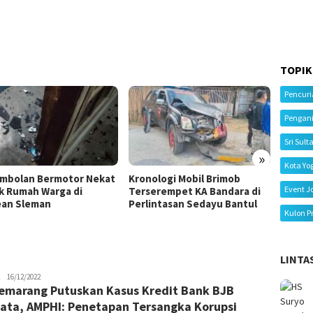
TOPIK
Pencur
Pengan
Sri Sult
»
Kota Yo
mbolan Bermotor Nekat
Kronologi Mobil Brimob
Kecela
Event J
k Rumah Warga di
Terserempet KA Bandara di
Tiga M
an Sleman
Perlintasan Sedayu Bantul
Ibu Me
Kulon P
LINTA
gusjok
16/12/2022
emarang Putuskan Kasus Kredit Bank BJB
ata, AMPHI: Penetapan Tersangka Korupsi