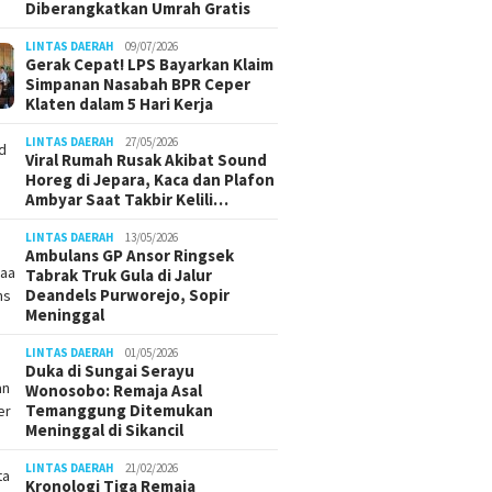
Diberangkatkan Umrah Gratis
LINTAS DAERAH
09/07/2026
Gerak Cepat! LPS Bayarkan Klaim
Simpanan Nasabah BPR Ceper
Klaten dalam 5 Hari Kerja
LINTAS DAERAH
27/05/2026
Viral Rumah Rusak Akibat Sound
Horeg di Jepara, Kaca dan Plafon
Ambyar Saat Takbir Kelili…
LINTAS DAERAH
13/05/2026
Ambulans GP Ansor Ringsek
Tabrak Truk Gula di Jalur
Deandels Purworejo, Sopir
Meninggal
LINTAS DAERAH
01/05/2026
Duka di Sungai Serayu
Wonosobo: Remaja Asal
Temanggung Ditemukan
Meninggal di Sikancil
LINTAS DAERAH
21/02/2026
Kronologi Tiga Remaja