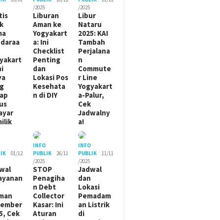
/2025
/2025
tis
Liburan
Libur
ik
Aman ke
Nataru
ma
Yogyakart
2025: KAI
daraa
a: Ini
Tambah
Checklist
Perjalana
yakart
Penting
n
ni
dan
Commute
ya
Lokasi Pos
r Line
g
Kesehata
Yogyakart
ap
n di DIY
a-Palur,
us
Cek
ayar
Jadwalny
ilik
a!
O
INFO
INFO
IK
01/12
PUBLIK
26/11
PUBLIK
11/11
/2025
/2025
wal
STOP
Jadwal
ayanan
Penagiha
dan
n Debt
Lokasi
man
Collector
Pemadam
sember
Kasar: Ini
an Listrik
5, Cek
Aturan
di