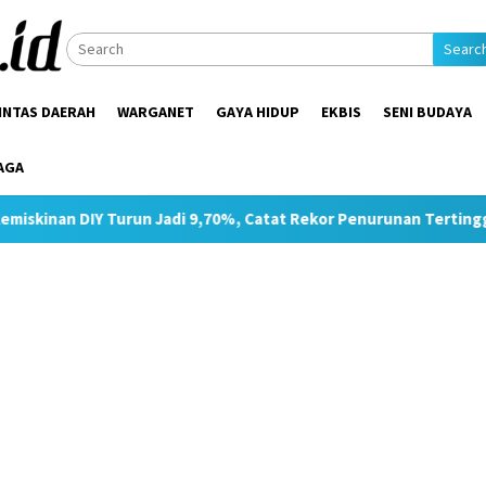
Searc
INTAS DAERAH
WARGANET
GAYA HIDUP
EKBIS
SENI BUDAYA
AGA
run Jadi 9,70%, Catat Rekor Penurunan Tertinggi di Jawa