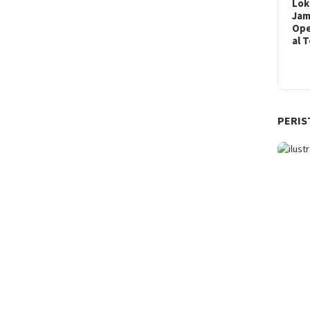
Lok
Ja
Ope
al 
PERIS