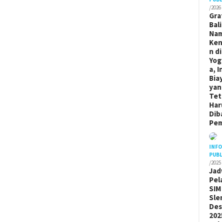
/2026
Gra
Bal
Na
Ken
n di
Yog
a, I
Bia
yan
Tet
Har
Dib
Pem
INF
PUBL
/2025
Jad
Pel
SIM
Sle
De
202