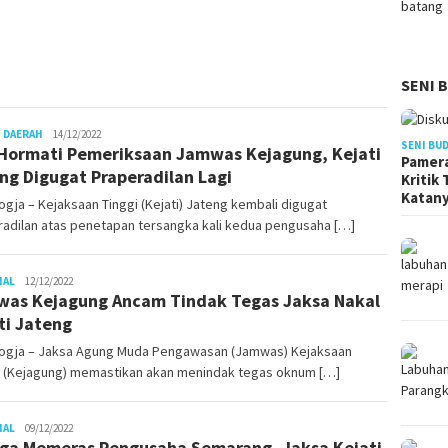
SENI 
gusjok
 DAERAH
14/12/2022
SENI BU
Hormati Pemeriksaan Jamwas Kejagung, Kejati
Pamera
ng Digugat Praperadilan Lagi
Kritik
Katan
gja – Kejaksaan Tinggi (Kejati) Jateng kembali digugat
radilan atas penetapan tersangka kali kedua pengusaha […]
gusjok
NAL
12/12/2022
as Kejagung Ancam Tindak Tegas Jaksa Nakal
ti Jateng
ogja – Jaksa Agung Muda Pengawasan (Jamwas) Kejaksaan
 (Kejagung) memastikan akan menindak tegas oknum […]
gusjok
NAL
09/12/2022
ga Memeras Pengusaha Semarang, Jaksa Kejati