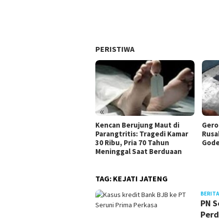
PERISTIWA
«
Kencan Berujung Maut di
Gero
Parangtritis: Tragedi Kamar
Rusa
30 Ribu, Pria 70 Tahun
Gode
Meninggal Saat Berduaan
TAG:
KEJATI JATENG
BERITA
PN S
Perd