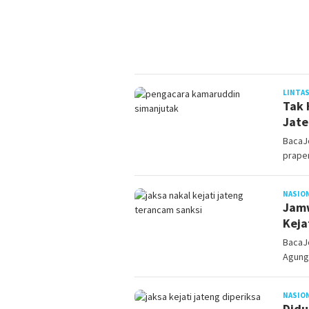
LINTAS
Tak 
Jate
BacaJo
prape
NASIO
Jamw
Keja
BacaJ
Agung
NASIO
Didu