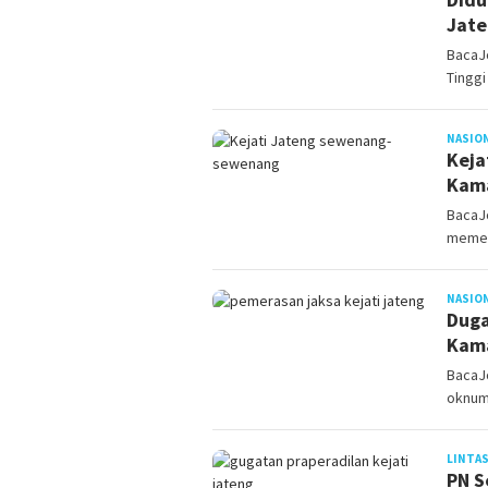
Jate
BacaJo
Tinggi
NASIO
Keja
Kama
BacaJo
memer
NASIO
Duga
Kama
BacaJ
oknum 
LINTAS
PN S