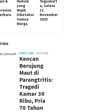
asi &
Hukum
Yogyakart
m
yang
a, Selasa
rasion
Wajib
11
Terbaru
Diketahui
November
Semua
2025
Warga
TIWA
PERISTIWA
30/07/2026
Kencan
Berujung
Maut di
Parangtritis:
Tragedi
Kamar 30
Ribu, Pria
70 Tahun