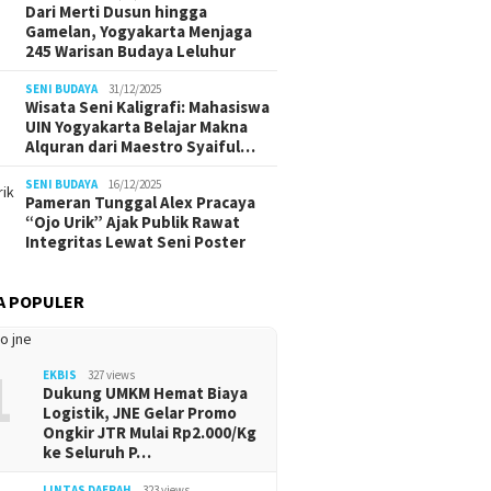
Dari Merti Dusun hingga
Gamelan, Yogyakarta Menjaga
245 Warisan Budaya Leluhur
SENI BUDAYA
31/12/2025
Wisata Seni Kaligrafi: Mahasiswa
UIN Yogyakarta Belajar Makna
Alquran dari Maestro Syaiful…
SENI BUDAYA
16/12/2025
Pameran Tunggal Alex Pracaya
“Ojo Urik” Ajak Publik Rawat
Integritas Lewat Seni Poster
A POPULER
1
EKBIS
327 views
Dukung UMKM Hemat Biaya
Logistik, JNE Gelar Promo
Ongkir JTR Mulai Rp2.000/Kg
ke Seluruh P…
LINTAS DAERAH
323 views