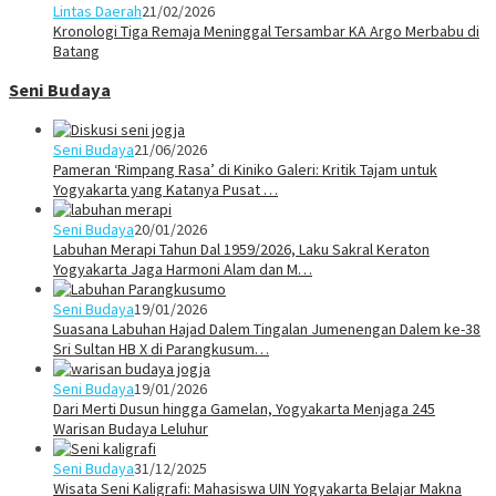
Lintas Daerah
21/02/2026
Kronologi Tiga Remaja Meninggal Tersambar KA Argo Merbabu di
Batang
Seni Budaya
Seni Budaya
21/06/2026
Pameran ‘Rimpang Rasa’ di Kiniko Galeri: Kritik Tajam untuk
Yogyakarta yang Katanya Pusat …
Seni Budaya
20/01/2026
Labuhan Merapi Tahun Dal 1959/2026, Laku Sakral Keraton
Yogyakarta Jaga Harmoni Alam dan M…
Seni Budaya
19/01/2026
Suasana Labuhan Hajad Dalem Tingalan Jumenengan Dalem ke-38
Sri Sultan HB X di Parangkusum…
Seni Budaya
19/01/2026
Dari Merti Dusun hingga Gamelan, Yogyakarta Menjaga 245
Warisan Budaya Leluhur
Seni Budaya
31/12/2025
Wisata Seni Kaligrafi: Mahasiswa UIN Yogyakarta Belajar Makna