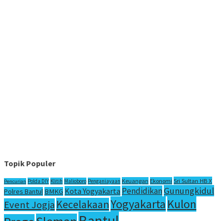
Topik Populer
Sri Sultan HB X
Keuangan
Ekonomi
Polda DIY
Klitih
Malioboro
Penganiayaan
Pencurian
Gunungkidul
Pendidikan
Kota Yogyakarta
Polres Bantul
BMKG
Yogyakarta
Kulon
Kecelakaan
Event Jogja
Bantul