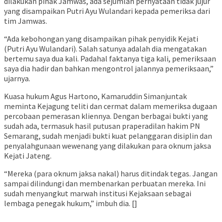
dilakukan pihak Jamwas, ada sejumlah pernyataan tidak jujur
yang disampaikan Putri Ayu Wulandari kepada pemeriksa dari
tim Jamwas.
“Ada kebohongan yang disampaikan pihak penyidik Kejati
(Putri Ayu Wulandari). Salah satunya adalah dia mengatakan
bertemu saya dua kali. Padahal faktanya tiga kali, pemeriksaan
saya dia hadir dan bahkan mengontrol jalannya pemeriksaan,”
ujarnya.
Kuasa hukum Agus Hartono, Kamaruddin Simanjuntak
meminta Kejagung teliti dan cermat dalam memeriksa dugaan
percobaan pemerasan kliennya. Dengan berbagai bukti yang
sudah ada, termasuk hasil putusan praperadilan hakim PN
Semarang, sudah menjadi bukti kuat pelanggaran disiplin dan
penyalahgunaan wewenang yang dilakukan para oknum jaksa
Kejati Jateng.
“Mereka (para oknum jaksa nakal) harus ditindak tegas. Jangan
sampai dilindungi dan membenarkan perbuatan mereka. Ini
sudah menyangkut marwah institusi Kejaksaan sebagai
lembaga penegak hukum,” imbuh dia. []