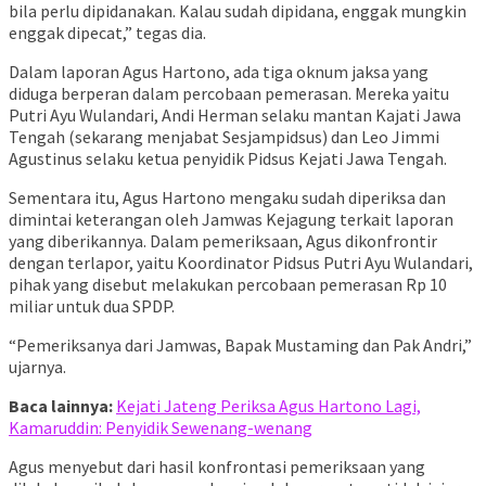
bila perlu dipidanakan. Kalau sudah dipidana, enggak mungkin
enggak dipecat,” tegas dia.
Dalam laporan Agus Hartono, ada tiga oknum jaksa yang
diduga berperan dalam percobaan pemerasan. Mereka yaitu
Putri Ayu Wulandari, Andi Herman selaku mantan Kajati Jawa
Tengah (sekarang menjabat Sesjampidsus) dan Leo Jimmi
Agustinus selaku ketua penyidik Pidsus Kejati Jawa Tengah.
Sementara itu, Agus Hartono mengaku sudah diperiksa dan
dimintai keterangan oleh Jamwas Kejagung terkait laporan
yang diberikannya. Dalam pemeriksaan, Agus dikonfrontir
dengan terlapor, yaitu Koordinator Pidsus Putri Ayu Wulandari,
pihak yang disebut melakukan percobaan pemerasan Rp 10
miliar untuk dua SPDP.
“Pemeriksanya dari Jamwas, Bapak Mustaming dan Pak Andri,”
ujarnya.
Baca lainnya:
Kejati Jateng Periksa Agus Hartono Lagi,
Kamaruddin: Penyidik Sewenang-wenang
Agus menyebut dari hasil konfrontasi pemeriksaan yang