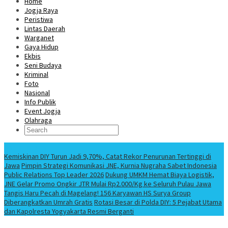
Home
Jogja Raya
Peristiwa
Lintas Daerah
Warganet
Gaya Hidup
Ekbis
Seni Budaya
Kriminal
Foto
Nasional
Info Publik
Event Jogja
Olahraga
Berita Terbaru
Kemiskinan DIY Turun Jadi 9,70%, Catat Rekor Penurunan Tertinggi di
Jawa
Pimpin Strategi Komunikasi JNE, Kurnia Nugraha Sabet Indonesia
Public Relations Top Leader 2026
Dukung UMKM Hemat Biaya Logistik,
JNE Gelar Promo Ongkir JTR Mulai Rp2.000/Kg ke Seluruh Pulau Jawa
Tangis Haru Pecah di Magelang! 156 Karyawan HS Surya Group
Diberangkatkan Umrah Gratis
Rotasi Besar di Polda DIY: 5 Pejabat Utama
dan Kapolresta Yogyakarta Resmi Berganti