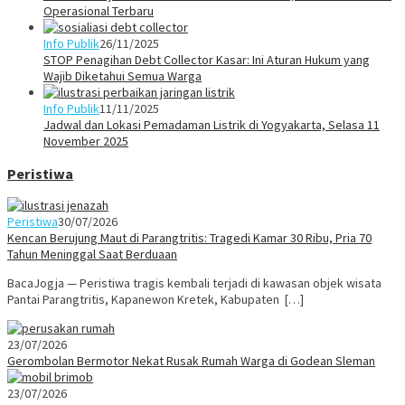
Operasional Terbaru
Info Publik
26/11/2025
STOP Penagihan Debt Collector Kasar: Ini Aturan Hukum yang
Wajib Diketahui Semua Warga
Info Publik
11/11/2025
Jadwal dan Lokasi Pemadaman Listrik di Yogyakarta, Selasa 11
November 2025
Peristiwa
Peristiwa
30/07/2026
Kencan Berujung Maut di Parangtritis: Tragedi Kamar 30 Ribu, Pria 70
Tahun Meninggal Saat Berduaan
BacaJogja — Peristiwa tragis kembali terjadi di kawasan objek wisata
Pantai Parangtritis, Kapanewon Kretek, Kabupaten […]
23/07/2026
Gerombolan Bermotor Nekat Rusak Rumah Warga di Godean Sleman
23/07/2026