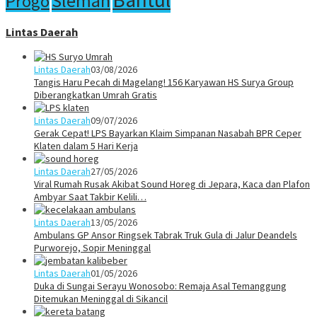
Sleman
Progo
Lintas Daerah
Lintas Daerah
03/08/2026
Tangis Haru Pecah di Magelang! 156 Karyawan HS Surya Group
Diberangkatkan Umrah Gratis
Lintas Daerah
09/07/2026
Gerak Cepat! LPS Bayarkan Klaim Simpanan Nasabah BPR Ceper
Klaten dalam 5 Hari Kerja
Lintas Daerah
27/05/2026
Viral Rumah Rusak Akibat Sound Horeg di Jepara, Kaca dan Plafon
Ambyar Saat Takbir Kelili…
Lintas Daerah
13/05/2026
Ambulans GP Ansor Ringsek Tabrak Truk Gula di Jalur Deandels
Purworejo, Sopir Meninggal
Lintas Daerah
01/05/2026
Duka di Sungai Serayu Wonosobo: Remaja Asal Temanggung
Ditemukan Meninggal di Sikancil