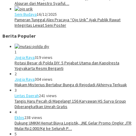
Alquran dari Maestro Syaiful…
Seni Budaya
16/12/2025
Pameran Tunggal Alex Pracaya “Ojo Urik” Ajak Publik Rawat
Integritas Lewat Seni Poster
Berita Populer
1
Jogja Raya
319 views
Rotasi Besar di Polda DIY: 5 Pejabat Utama dan Kapolresta
Yogyakarta Resmi Berganti
2
Jogja Raya
304 views
Makam Misterius Bertabur Bunga di Rejodadi Akhirnya Terkuak
3
Lintas Daerah
241 views
Tangis Haru Pecah di Magelang! 156 Karyawan HS Surya Group
Diberangkatkan Umrah Gratis
4
Ekbis
238 views
Dukung UMKM Hemat Biaya Logistik, JNE Gelar Promo Ongkir JTR
Mulai Rp2.000/Kg ke Seluruh P…
5