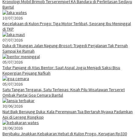
Kronologi Mobil Brimob Terserempet KA Bandara di Perlintasan Sedayu
Bantul
10/07/2026
Kecelakaan di Kulon Progo: Tiga Motor Terlibat, Seorang Ibu Meninggal
di TKP
07/07/2026
Duka di Tikungan Jalan Nagung-Brosot: Tragedi Perjalanan Tak Pernah
Sampai ke Rumah
05/07/2026
Tidur Panjang di Atas Bentor: Saat Aspal Jogja Menjadi Saksi Bisu
Kepergian Pejuang Nafkah
05/07/2026
Satu Tangan Tergapai, Satu Terlepas: Kisah Pilu Wisatawan Terseret
Ombak Pantai Goa Cemara Bantul
30/06/2026
Niat Baik Berujung Duka: Kala Perempuan Tua Bertaruh Nyawa Padamkan
Api di Lereng Rongkop
28/06/2026
Berjibaku Jinakkan Kebakaran Hebat di Kulon Progo, Kerugian Rp330