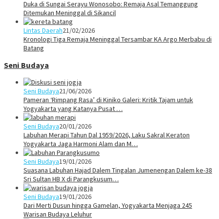
Duka di Sungai Serayu Wonosobo: Remaja Asal Temanggung
Ditemukan Meninggal di Sikancil
Lintas Daerah
21/02/2026
Kronologi Tiga Remaja Meninggal Tersambar KA Argo Merbabu di
Batang
Seni Budaya
Seni Budaya
21/06/2026
Pameran ‘Rimpang Rasa’ di Kiniko Galeri: Kritik Tajam untuk
Yogyakarta yang Katanya Pusat …
Seni Budaya
20/01/2026
Labuhan Merapi Tahun Dal 1959/2026, Laku Sakral Keraton
Yogyakarta Jaga Harmoni Alam dan M…
Seni Budaya
19/01/2026
Suasana Labuhan Hajad Dalem Tingalan Jumenengan Dalem ke-38
Sri Sultan HB X di Parangkusum…
Seni Budaya
19/01/2026
Dari Merti Dusun hingga Gamelan, Yogyakarta Menjaga 245
Warisan Budaya Leluhur