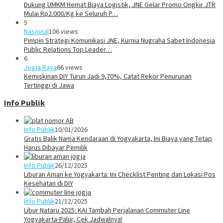
Dukung UMKM Hemat Biaya Logistik, JNE Gelar Promo Ongkir JTR
Mulai Rp2.000/Kg ke Seluruh P…
5
Nasional
106 views
Pimpin Strategi Komunikasi JNE, Kurnia Nugraha Sabet Indonesia
Public Relations Top Leader…
6
Jogja Raya
66 views
Kemiskinan DIY Turun Jadi 9,70%, Catat Rekor Penurunan
Tertinggi di Jawa
Info Publik
Info Publik
10/01/2026
Gratis Balik Nama Kendaraan di Yogyakarta, Ini Biaya yang Tetap
Harus Dibayar Pemilik
Info Publik
26/12/2025
Liburan Aman ke Yogyakarta: Ini Checklist Penting dan Lokasi Pos
Kesehatan di DIY
Info Publik
21/12/2025
Libur Nataru 2025: KAI Tambah Perjalanan Commuter Line
Yogyakarta-Palur, Cek Jadwalnya!