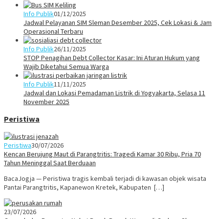
Info Publik
01/12/2025
Jadwal Pelayanan SIM Sleman Desember 2025, Cek Lokasi & Jam
Operasional Terbaru
Info Publik
26/11/2025
STOP Penagihan Debt Collector Kasar: Ini Aturan Hukum yang
Wajib Diketahui Semua Warga
Info Publik
11/11/2025
Jadwal dan Lokasi Pemadaman Listrik di Yogyakarta, Selasa 11
November 2025
Peristiwa
Peristiwa
30/07/2026
Kencan Berujung Maut di Parangtritis: Tragedi Kamar 30 Ribu, Pria 70
Tahun Meninggal Saat Berduaan
BacaJogja — Peristiwa tragis kembali terjadi di kawasan objek wisata
Pantai Parangtritis, Kapanewon Kretek, Kabupaten […]
23/07/2026