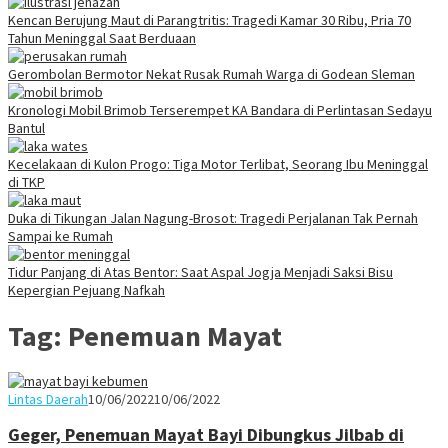
Kencan Berujung Maut di Parangtritis: Tragedi Kamar 30 Ribu, Pria 70
Tahun Meninggal Saat Berduaan
Gerombolan Bermotor Nekat Rusak Rumah Warga di Godean Sleman
Kronologi Mobil Brimob Terserempet KA Bandara di Perlintasan Sedayu
Bantul
Kecelakaan di Kulon Progo: Tiga Motor Terlibat, Seorang Ibu Meninggal
di TKP
Duka di Tikungan Jalan Nagung-Brosot: Tragedi Perjalanan Tak Pernah
Sampai ke Rumah
Tidur Panjang di Atas Bentor: Saat Aspal Jogja Menjadi Saksi Bisu
Kepergian Pejuang Nafkah
Tag:
Penemuan Mayat
Juno
Lintas Daerah
10/06/2022
10/06/2022
Geger, Penemuan Mayat Bayi Dibungkus Jilbab di