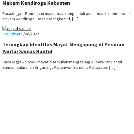
Makam Kendiroga Kebumen
BacaJogja – Penemuan mayat bayi dengan tali pusar masih menempel di
Makam Kendiroga, Desa Karangkemiri, […]
Juno
Peristiwa
09/06/2022
Terungkap Identitas Mayat Mengapung di Perairan
Pantai Samas Bantul
BacaJogja – Sosok mayat ditemukan mengapung di perairan Pantai
Samas, Kalurahan Srigading, Kapanwon Sanden, Kabupaten […]