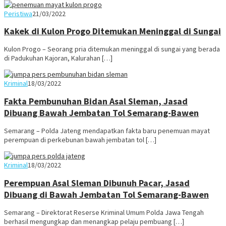
Juno
Peristiwa
21/03/2022
Kakek di Kulon Progo Ditemukan Meninggal di Sungai
Kulon Progo – Seorang pria ditemukan meninggal di sungai yang berada
di Padukuhan Kajoran, Kalurahan […]
Juno
Kriminal
18/03/2022
Fakta Pembunuhan Bidan Asal Sleman, Jasad
Dibuang Bawah Jembatan Tol Semarang-Bawen
Semarang – Polda Jateng mendapatkan fakta baru penemuan mayat
perempuan di perkebunan bawah jembatan tol […]
Juno
Kriminal
18/03/2022
Perempuan Asal Sleman Dibunuh Pacar, Jasad
Dibuang di Bawah Jembatan Tol Semarang-Bawen
Semarang – Direktorat Reserse Kriminal Umum Polda Jawa Tengah
berhasil mengungkap dan menangkap pelaju pembuang […]