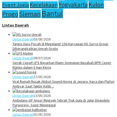
Yogyakarta
Kulon
Kecelakaan
Event Jogja
Bantul
Sleman
Progo
Lintas Daerah
Lintas Daerah
03/08/2026
Tangis Haru Pecah di Magelang! 156 Karyawan HS Surya Group
Diberangkatkan Umrah Gratis
Lintas Daerah
09/07/2026
Gerak Cepat! LPS Bayarkan Klaim Simpanan Nasabah BPR Ceper
Klaten dalam 5 Hari Kerja
Lintas Daerah
27/05/2026
Viral Rumah Rusak Akibat Sound Horeg di Jepara, Kaca dan Plafon
Ambyar Saat Takbir Kelili…
Lintas Daerah
13/05/2026
Ambulans GP Ansor Ringsek Tabrak Truk Gula di Jalur Deandels
Purworejo, Sopir Meninggal
Lintas Daerah
01/05/2026