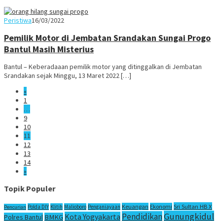
Juno
Peristiwa
16/03/2022
Pemilik Motor di Jembatan Srandakan Sungai Progo
Bantul Masih Misterius
Bantul – Keberadaaan pemilik motor yang ditinggalkan di Jembatan
Srandakan sejak Minggu, 13 Maret 2022 […]
«
1
…
9
10
11
12
13
14
»
Topik Populer
Sri Sultan HB X
Keuangan
Ekonomi
Polda DIY
Klitih
Malioboro
Penganiayaan
Pencurian
Gunungkidul
Pendidikan
Kota Yogyakarta
Polres Bantul
BMKG