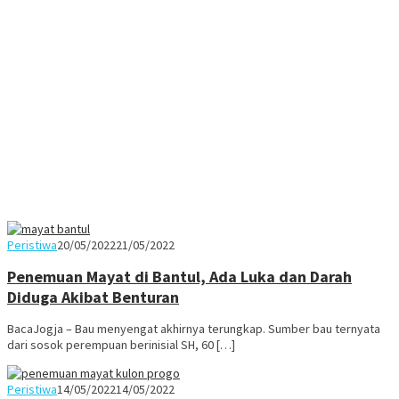
Juno
Peristiwa
20/05/2022
21/05/2022
Penemuan Mayat di Bantul, Ada Luka dan Darah
Diduga Akibat Benturan
BacaJogja – Bau menyengat akhirnya terungkap. Sumber bau ternyata
dari sosok perempuan berinisial SH, 60 […]
Juno
Peristiwa
14/05/2022
14/05/2022