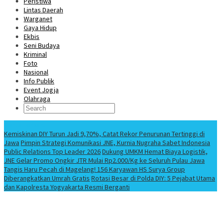
Peristiwa
Lintas Daerah
Warganet
Gaya Hidup
Ekbis
Seni Budaya
Kriminal
Foto
Nasional
Info Publik
Event Jogja
Olahraga
Berita Terbaru
Kemiskinan DIY Turun Jadi 9,70%, Catat Rekor Penurunan Tertinggi di
Jawa
Pimpin Strategi Komunikasi JNE, Kurnia Nugraha Sabet Indonesia
Public Relations Top Leader 2026
Dukung UMKM Hemat Biaya Logistik,
JNE Gelar Promo Ongkir JTR Mulai Rp2.000/Kg ke Seluruh Pulau Jawa
Tangis Haru Pecah di Magelang! 156 Karyawan HS Surya Group
Diberangkatkan Umrah Gratis
Rotasi Besar di Polda DIY: 5 Pejabat Utama
dan Kapolresta Yogyakarta Resmi Berganti