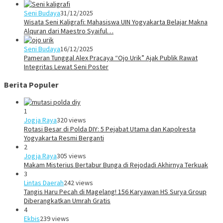
Seni Budaya
31/12/2025
Wisata Seni Kaligrafi: Mahasiswa UIN Yogyakarta Belajar Makna
Alquran dari Maestro Syaiful…
Seni Budaya
16/12/2025
Pameran Tunggal Alex Pracaya “Ojo Urik” Ajak Publik Rawat
Integritas Lewat Seni Poster
Berita Populer
1
Jogja Raya
320 views
Rotasi Besar di Polda DIY: 5 Pejabat Utama dan Kapolresta
Yogyakarta Resmi Berganti
2
Jogja Raya
305 views
Makam Misterius Bertabur Bunga di Rejodadi Akhirnya Terkuak
3
Lintas Daerah
242 views
Tangis Haru Pecah di Magelang! 156 Karyawan HS Surya Group
Diberangkatkan Umrah Gratis
4
Ekbis
239 views