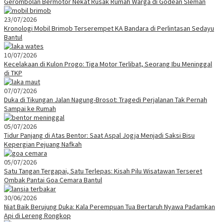
Gerombolan Bermotor Nekat Rusak Rumah Warga di Godean Sleman
23/07/2026
Kronologi Mobil Brimob Terserempet KA Bandara di Perlintasan Sedayu
Bantul
10/07/2026
Kecelakaan di Kulon Progo: Tiga Motor Terlibat, Seorang Ibu Meninggal
di TKP
07/07/2026
Duka di Tikungan Jalan Nagung-Brosot: Tragedi Perjalanan Tak Pernah
Sampai ke Rumah
05/07/2026
Tidur Panjang di Atas Bentor: Saat Aspal Jogja Menjadi Saksi Bisu
Kepergian Pejuang Nafkah
05/07/2026
Satu Tangan Tergapai, Satu Terlepas: Kisah Pilu Wisatawan Terseret
Ombak Pantai Goa Cemara Bantul
30/06/2026
Niat Baik Berujung Duka: Kala Perempuan Tua Bertaruh Nyawa Padamkan
Api di Lereng Rongkop